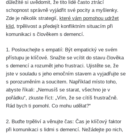
důležité si uvědomit, že tito lidé často ztrácí
schopnost správně vyjádřit své pocity a myšlenky.
Zde je několik strategií,
které vám pomohou udržet
klid
, trpělivost a předejít konfliktním situacím při
komunikaci s člověkem s demencí.
1. Poslouchejte s empatií: Být empatický ve svém
přístupu je klíčové. Snažte se vcítit do stavu člověka
s demencí a rozumět jeho frustraci. Ujistěte se, že
jste v souladu s jeho emočním stavem a vyjadřujte se
s porozuměním a soucitem. Například místo toho,
abyste říkali: „Nemusíš se starat, všechno je v
pořádku“, zkuste říct: „Vím, že se cítíš frustračně.
Rád bych ti pomohl. Co mohu udělat?“
2. Buďte trpěliví a věnujte čas: Čas je klíčový faktor
při komunikaci s lidmi s demencí. Nežádejte po nich,