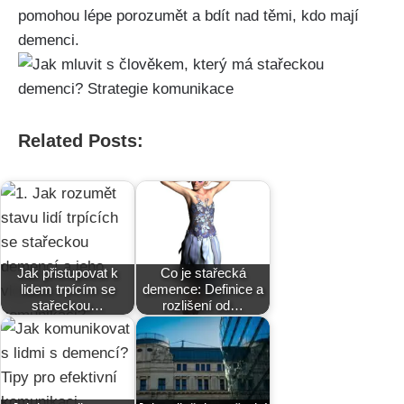
pomohou lépe porozumět a bdít nad těmi, kdo mají
demenci.
Related Posts:
Jak přistupovat k
Co je stařecká
lidem trpícím se
demence: Definice a
stařeckou…
rozlišení od…