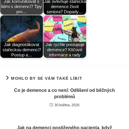
Jak komunikovat s
Jak ovlivňuje stařecká
lidmi s demencí? Tipy
demence život
pro…
seniora? Dopady…
Jak diagnostikovat
Jak rychle postupuje
stařeckou demenci?
demence? Klíčové
Postup a…
informace a rady
MOHLO BY SE VÁM TAKÉ LÍBIT
Co je demence a co není: Odlišení od běžných
problémů
30 května, 2026
Jak na demenci postiženého pacienta, když