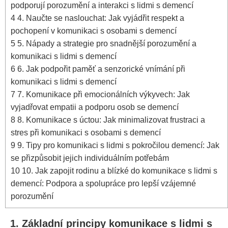
podporují porozumění a interakci s lidmi s demencí
4
4. Naučte se naslouchat: Jak vyjádřit respekt a
pochopení v komunikaci s osobami s demencí
5
5. Nápady a strategie pro snadnější porozumění a
komunikaci s lidmi s demencí
6
6. Jak podpořit paměť a senzorické vnímání při
komunikaci s lidmi s demencí
7
7. Komunikace při emocionálních výkyvech: Jak
vyjadřovat empatii a podporu osob se demencí
8
8. Komunikace s úctou: Jak minimalizovat frustraci a
stres při komunikaci s osobami s demencí
9
9. Tipy pro komunikaci s lidmi s pokročilou demencí: Jak
se přizpůsobit jejich individuálním potřebám
10
10. Jak zapojit rodinu a blízké do komunikace s lidmi s
demencí: Podpora a spolupráce pro lepší vzájemné
porozumění
1. Základní principy komunikace s lidmi s