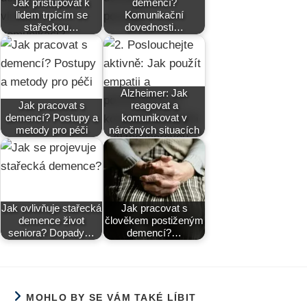
Jak přistupovat k
demencí?
lidem trpícím se
Komunikační
stařeckou…
dovednosti…
Alzheimer: Jak
Jak pracovat s
reagovat a
demencí? Postupy a
komunikovat v
metody pro péči
náročných situacích
Jak ovlivňuje stařecká
Jak pracovat s
demence život
člověkem postiženým
seniora? Dopady…
demencí?…
MOHLO BY SE VÁM TAKÉ LÍBIT