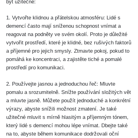
být užitečné:
1. Vytvořte klidnou a přátelskou atmosféru: Lidé s
demencí často mají sníženou schopnost vnímat a
reagovat na podněty ve svém okolí. Proto je důležité
vytvořit prostředí, které je klidné, bez rušivých faktorů
a příjemné pro jejich smysly. Ztmavte pokoj, pokud to
pomáhá ke koncentraci, a zajistěte tiché a pomalé
prostředí pro komunikaci.
2. Používejte jasnou a jednoduchou řeč: Mluvte
pomalu a srozumitelně. Snížte používání složitých vět
a mluvte jasně. Můžete použít jednoduché a konkrétní
výrazy, abyste snížili možnost zmatení. Je také
užitečné mluvit s mírně hlasitým a příjemným tónem,
který lidé s demencí mohou lépe vnímat. Dbejte také
na to, abyste během komunikace dodržovali oční