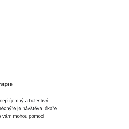
rapie
nepříjemný a bolestivý
měchýře je návštěva lékaře
é vám mohou pomoci