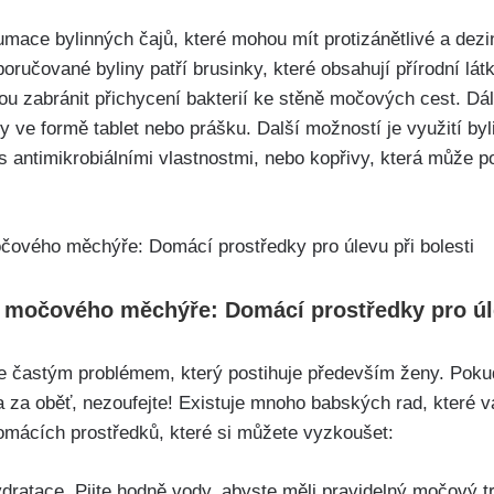
mace bylinných čajů, které mohou mít protizánětlivé a dezi
oručované byliny patří brusinky, ⁤které obsahují přírodní ⁤lá
u zabránit přichycení bakterií ‍ke stěně močových cest.‌ Dál
 ve formě tablet nebo prášku. Další možností je využití​ byli
e s antimikrobiálními vlastnostmi, nebo ‌kopřivy, která může
 močového měchýře: Domácí prostředky ⁣pro úle
 častým problémem,​ který postihuje především ženy. Pokud‍
⁢ za oběť, ⁣nezoufejte!⁣ Existuje mnoho babských rad, které
 domácích prostředků, které si můžete ⁤vyzkoušet:
hydratace. Pijte hodně vody, abyste měli pravidelný ⁢močový t