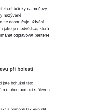
nfekční účinky ‌na močový
tky nazývané
e​ se doporučuje užívání
n jako je‍ medvědice, která
 pomáhat odplavovat bakterie
vu při bolesti
 jste bohužel této
 vám mohou pomoci s​ úlevou
rakt a pomohli tak vypudit