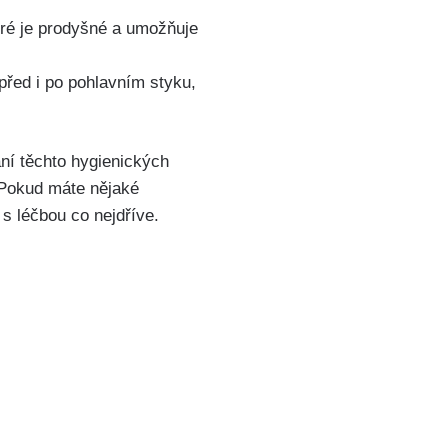
eré je prodyšné a umožňuje
 před i po pohlavním styku,
í těchto hygienických
 ​Pokud máte nějaké
 s léčbou co nejdříve.