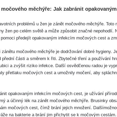
t močového⁤ měchýře: Jak ⁢zabránit opakovaným
avotních problémů u ‍žen je zánět močového měchýře. ‍Toto‍ 
ny žen ‍po celém světě a může způsobit značné nepohodlí. N
pomoci předejít‌ opakovaným infekcím ⁣močových​ cest a zmí
i zánětu močového měchýře je ​dodržování dobré⁤ hygieny.​ Je 
d přední části a ⁣směrem k řiti. Zbytečné ⁢tření⁣ a používání hr
ubici a zvýšit riziko infekce. Další⁣ osvědčenou radou je​ 
ly⁤ přetlaku močových cest a umožnily močení, aby‍ spláchnu
ánit ⁤opakovaným infekcím močových cest, je užívání přírodn
mý a účinný lék na zánět močového měchýře. Brusinky obsah
těnám močových cest, čímž brání jejich množení.‌ Dalšímožno
 váže na bakterie a brání jim přichytit se k močovým cestám