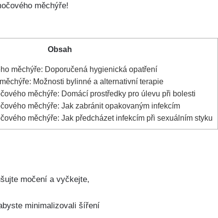
t močového měchýře!
Obsah
ho ⁤měchýře: Doporučená ⁣hygienická opatření
hýře: Možnosti bylinné ‍a alternativní ⁣terapie
ového měchýře: Domácí prostředky ⁣pro úlevu při bolesti
čového⁤ měchýře: Jak ⁢zabránit opakovaným infekcím
čového měchýře:⁤ Jak předcházet infekcím při sexuálním styku
ujte⁤ močení a vyčkejte,
‌abyste minimalizovali šíření