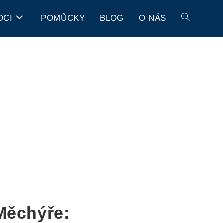
OCI
POMŮCKY
BLOG
O NÁS
Měchýře: