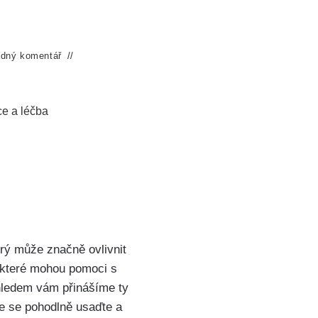
dný komentář
e a léčba
rý může značně ovlivnit⁢
 které mohou ⁣pomoci‌ s
hledem vám přinášíme ⁢ty
že se pohodlně usaďte ‍a