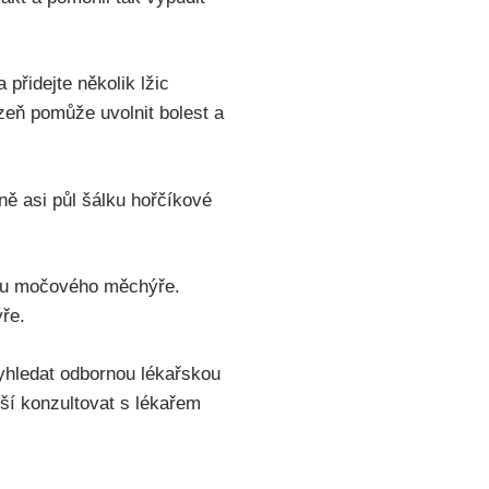
přidejte ⁤několik lžic
zeň pomůže uvolnit bolest a
ně asi půl šálku ⁢hořčíkové
ětu močového⁢ měchýře.
ýře.
yhledat odbornou ‌lékařskou
pší konzultovat‌ s lékařem