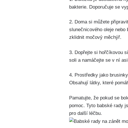
bakterie. Doporučuje se vy
2. Doma si můžete připravit 
slunečnicového oleje nebo‍
zklidnit močový měchýř.
3. Dopřejte si hořčíkovou sů
‍soli ‌a namáčejte se​ v ní ⁤
4. Prostředky‍ jako brusink
Obsahují ‍látky, které pomá
Pamatujte, že pokud se bole
pomoc. Tyto babské rady jsou
pro ⁢další léčbu.