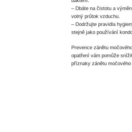
​bakterií.
– Dbáte na čistotu ⁣a výmě
volný ⁤průtok vzduchu.
– Dodržujte pravidla hygieny
stejně jako‍ používání kon
Prevence zánětu močového 
opatření vám pomůže snížit 
příznaky zánětu močového