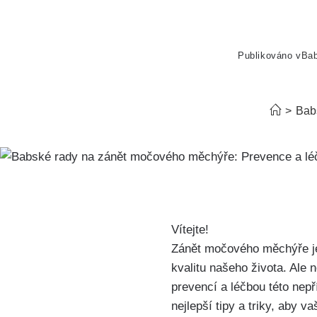
Publikováno v
Ba
>
Bab
Vítejte!
Zánět močového měchýře‍ je 
kvalitu⁢ našeho života. Ale 
prevencí a ‌léčbou této ne
nejlepší tipy a triky, ​aby 