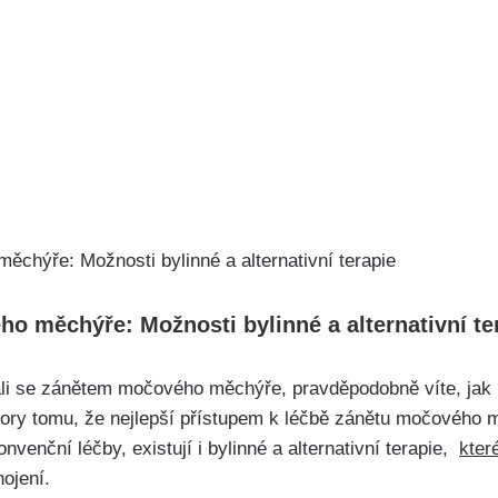
 měchýře: Možnosti bylinné ‍a alternativní ⁣te
ali se zánětem močového měchýře, pravděpodobně víte, jak 
dory tomu, že nejlepší přístupem ⁤k léčbě zánětu​ močového 
enční‌ léčby, existují i bylinné a ‌alternativní ⁤terapie, ⁤
kter
hojení.