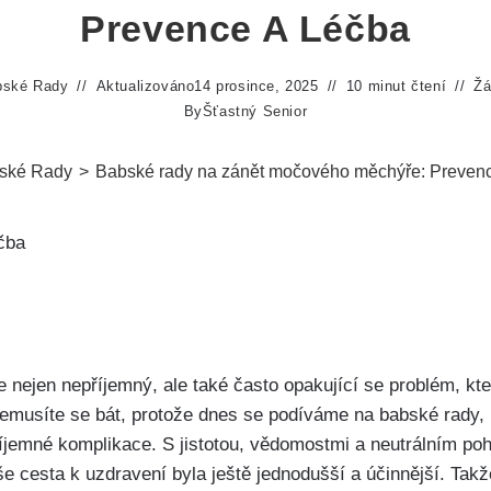
Prevence A Léčba
bské Rady
Aktualizováno
14 prosince, 2025
10 minut čtení
Žá
By
Šťastný Senior
ské Rady
>
Babské rady na zánět močového měchýře: Prevenc
nejen nepříjemný, ale ​také často opakující‍ se problém, kte
nemusíte‍ se ⁢bát, protože dnes ‍se podíváme na babské ​rady,
příjemné komplikace. S jistotou, vědomostmi a neutrálním po
vaše‌ cesta k uzdravení byla‍ ještě jednodušší a účinnější. Tak