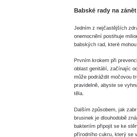
Babské⁤ rady na záně
Jedním z nejčastějších zdr
onemocnění postihuje milio
babských rad, které mohou 
Prvním⁤ krokem při‌ prevenc
oblast genitálií, začínajíc o
⁤může podráždit močovou tr
pravidelně, abyste se vyhnu
těla.
Dalším‌ způsobem, jak ⁢zabr
brusinek je dlouhodobě zná
⁢bakteriím připojit se ke s
přírodního cukru, který se