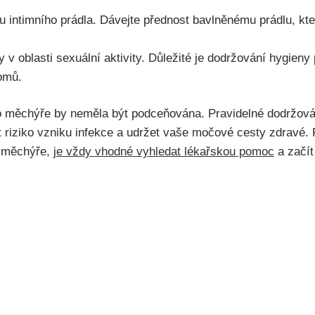
nu intimního prádla. Dávejte přednost bavlněnému prádlu, kt
 v⁢ oblasti sexuální aktivity. Důležité je dodržování ​hygieny
domů.
měchýře by neměla být podceňována.​ Pravidelné dodržován
riziko vzniku​ infekce⁤ a udržet vaše močové cesty zdravé.
⁤ měchýře,
je vždy vhodné vyhledat lékařskou pomoc
a⁢ začít