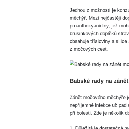
Jednou z možností je konzu
měchýř. Mezi nejčastěji dop
proanthokyanidiny, jež moho
brusinkových doplňků stravy
obsahuje třísloviny a silic
z močových cest.
Babské rady na zánět
Zánět močového⁤ měchýře je
nepříjemné infekce už padla
při bolesti. Zde je několik
1.⁢ Důležitá je dostatečná⁢ 