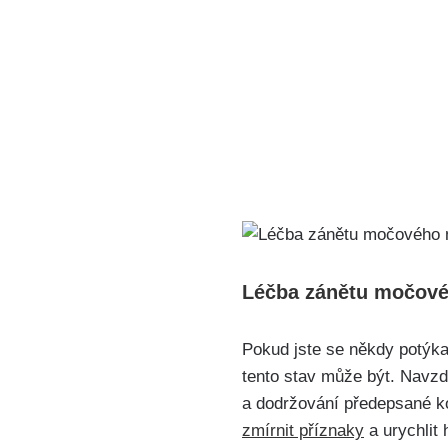
Léčba zánětu močového
Pokud⁢ jste se někdy potýk
tento stav ​může ⁤být. Navz
a dodržování ⁢předepsané konv
⁤zmírnit příznaky
a urychlit 