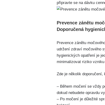
připravte ‍se na ‍dávku cen
Prevence ‍zánětu⁢ mo
Doporučená ⁣hygienic
Prevence zánětu močového ‌
⁢udržení ‌zdraví močového 
hygienických opatření je j
minimalizovat riziko vzniku ⁤
Zde je několik doporučení,
– Během močení se vždy po
dokud nebudete opravdu v
– Po močení‌ je‍ důležité sp