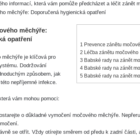
ného ⁣informací, která vám ​pomůže předcházet a⁣ léčit‌ záně
čového ⁤měchýře:
ká opatření
1
Prevence ‍zánětu⁢ močové
2
Léčba zánětu močového měc
měchýře je‌ klíčová pro
3
Babské rady na zánět moč
systému. Dodržování
4
Babské⁤ rady na zánět mo
ednoduchým způsobem, ⁢jak⁣
5
Babské⁤ rady na zánět⁤ mo
této‍ nepříjemné infekce. ‌
 která vám mohou pomoci:
starejte o důkladné‍ vymočení močového měchýře. Nepřeruš
ymočení.
rávně se otřít. Vždy otírejte směrem od předu k‌ zadní části, 