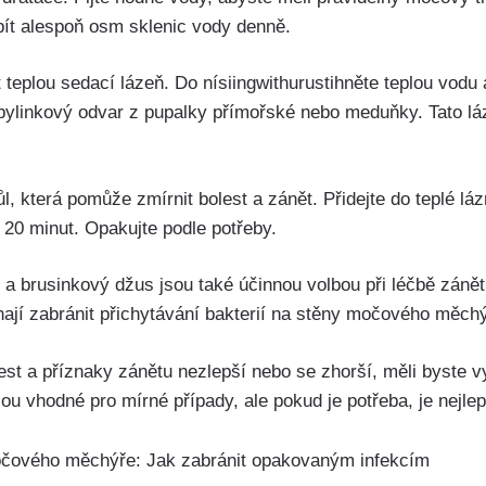
pít alespoň osm sklenic​ vody denně.
teplou sedací lázeň. Do nísiingwithurustihněte teplou⁢ vodu a 
 bylinkový odvar z pupalky přímořské nebo meduňky. ‌Tato lá
l, která pomůže zmírnit ⁣bolest a zánět. Přidejte do teplé láz
asi ⁤20 minut. Opakujte podle potřeby.
y ‍a brusinkový ⁤džus jsou také účinnou volbou při léčbě zán
hají zabránit přichytávání bakterií na⁤ stěny močového měch
st a příznaky zánětu nezlepší nebo‍ se zhorší, měli ‍byste v
⁣ vhodné pro mírné případy,⁤ ale‍ pokud je potřeba, je nejle