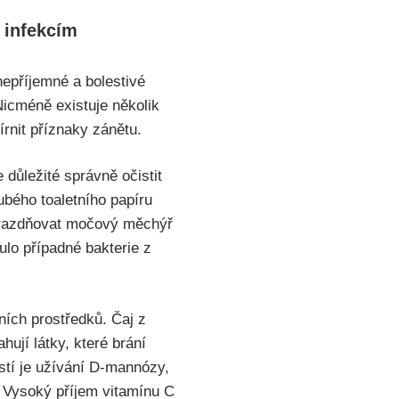
 infekcím
nepříjemné a bolestivé
icméně existuje několik
rnit příznaky zánětu.
důležité správně očistit⁣
ubého‌ toaletního⁤ papíru
vyprazdňovat močový měchýř
lo případné bakterie ⁤z
ích prostředků. Čaj ⁤z
ují látky, které brání
stí‍ je užívání D-mannózy,
. Vysoký příjem vitamínu C