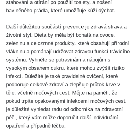
stahování ⁢a ⁣otírání po ⁢použití toalety, a nošení
bavlněného prádla,‌ které umožňuje kůži dýchat.
Další důležitou součástí prevence je ⁣zdravá strava a
životní styl. Dieta ⁤by měla​ být bohatá na ovoce,
zeleninu⁣ a celozrnné produkty, které obsahují přírodní
vlákninu⁤ a pomáhají udržovat zdravou funkci trávicího
systému. Vyhněte se ⁢potravinám‍ a⁤ nápojům s
vysokým⁣ obsahem cukru, které mohou zvýšit riziko
infekcí. Důležité je také pravidelné cvičení, které
podporuje celkové zdraví a ⁢zlepšuje průtok krve ⁣v
těle, ⁤včetně močových cest. Mějte na paměti,‌ že
‍pokud ⁤trpíte opakovanými ⁤infekcemi močových cest,
je⁣ důležité vyhledat radu⁢ od ⁤odborníka na zdravotní
péči, který vám​ může doporučit další ⁢individuální⁣
opatření a případně léčbu.