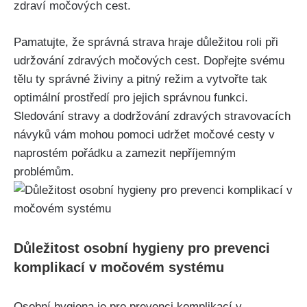
zdraví močových cest.
Pamatujte, že správná⁢ strava hraje důležitou roli při
udržování zdravých močových​ cest. Dopřejte svému
tělu ty správné živiny a pitný režim‌ a ⁣vytvořte​ tak​
optimální⁤ prostředí pro jejich správnou funkci.
Sledování stravy a dodržování zdravých stravovacích
⁢návyků vám‌ mohou ⁢pomoci⁣ udržet močové cesty v
naprostém pořádku a ​zamezit nepříjemným
problémům.
Důležitost⁤ osobní hygieny⁤ pro prevenci
komplikací v močovém systému
Osobní⁢ hygiena je pro prevenci komplikací‍ v⁢