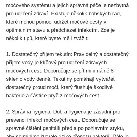
močového systému ⁢a jejich správná péče je nezbytná
pro udržení ​zdraví. Existuje několik babských‍ rad,
které mohou pomoci udržet močové cesty v
optimálním⁢ stavu⁣ a předcházet ‌infekcím. ⁣Zde ‌je
několik tipů, které byste měli zvážit:
1. Dostatečný⁤ příjem tekutin: Pravidelný a dostatečný
příjem vody je klíčový pro udržení zdravých
močových​ cest. Doporučuje se pít minimálně 8​
sklenic vody ‍denně.⁤ Tekutiny pomáhají vytvářet
dostatečný proud moči, který flushuje ⁢škodlivé
bakterie a ‍částice⁢ pryč⁣ z močových‍ cest.
2. Správná hygiena: Dobrá hygiena je ⁢zásadní⁣ pro
⁤prevenci ⁢infekcí ⁢močových ‌cest. Doporučuje⁤ se
správné⁣ čištění genitálií ⁢před a po ‌pohlavním styku,
aby se minimalizovalo​ riziko přenosu bakterií.‍ Dále je