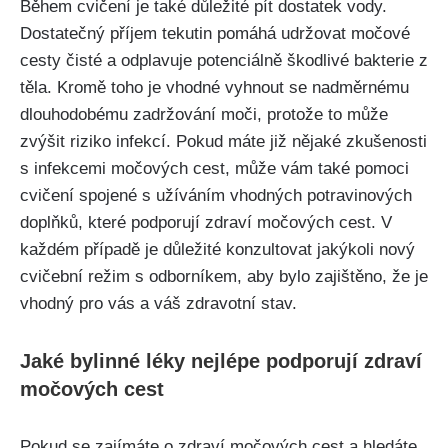
Během ‌cvičení je​ také​ důležité pít dostatek vody.
Dostatečný příjem tekutin pomáhá udržovat‍ močové
cesty čisté a odplavuje ⁤potenciálně škodlivé ⁤bakterie z
těla.​ Kromě toho je vhodné vyhnout se nadměrnému⁤
dlouhodobému zadržování moči, protože to může
zvýšit riziko⁤ infekcí. Pokud máte⁢ již ​nějaké ⁣zkušenosti
s infekcemi močových cest, může vám také pomoci
⁣cvičení spojené‌ s užíváním vhodných⁣ potravinových
doplňků, které podporují zdraví močových cest.⁢ V
každém případě ⁤je důležité ‍konzultovat jakýkoli nový
cvičební režim s odborníkem,​ aby bylo zajištěno, ‍že je
vhodný pro vás a váš zdravotní stav.
Jaké ⁢bylinné léky⁣ nejlépe‌ podporují zdraví
močových⁣ cest
Pokud se zajímáte⁣ o zdraví močových cest ⁣a hledáte