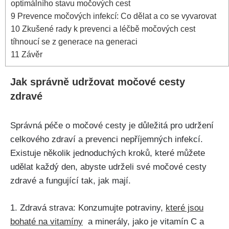
optimálního stavu močových cest
9
Prevence močových infekcí: Co ⁣dělat⁣ a co se vyvarovat
10
Zkušené‌ rady k prevenci a ⁣léčbě močových cest
tíhnoucí se z generace na generaci
11
Závěr
Jak správně⁣ udržovat močové cesty
zdravé
Správná⁣ péče o močové cesty je ​důležitá pro udržení⁤
celkového ⁢zdraví a prevenci nepříjemných infekcí.
Existuje ⁤několik jednoduchých‌ kroků,⁢ které můžete
udělat⁤ každý den, abyste udrželi své močové cesty
zdravé a ⁤fungující‍ tak, jak mají.
1. Zdravá strava: Konzumujte potraviny,
které⁣ jsou
bohaté na vitamíny
⁢ a minerály, ⁢jako je ​vitamín C a⁣