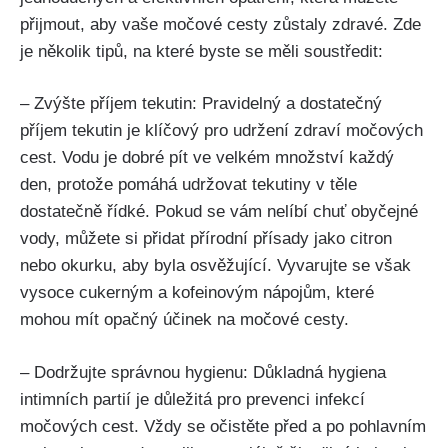
přijmout, aby‌ vaše močové ⁢cesty zůstaly zdravé. Zde
⁢je několik tipů,‌ na které‌ byste se měli soustředit:
– ⁣Zvýšte příjem ‍tekutin: Pravidelný a dostatečný
příjem tekutin je ​klíčový pro udržení zdraví močových‌
cest. Vodu⁣ je dobré pít ve velkém množství ‍každý
den, protože pomáhá udržovat⁤ tekutiny⁤ v těle‌
dostatečně řídké. Pokud se‍ vám nelíbí chuť⁢ obyčejné‍
vody, můžete si ‍přidat přírodní přísady ‍jako citron
nebo okurku, aby byla osvěžující. ⁤Vyvarujte se ⁤však
‌vysoce cukerným a kofeinovým nápojům, ⁣které
mohou‍ mít opačný účinek ⁣na ⁤močové cesty.
– Dodržujte ⁣správnou hygienu: ‍Důkladná hygiena​
intimních partií⁢ je důležitá pro prevenci infekcí⁢
močových cest. Vždy se očistěte před a po pohlavním