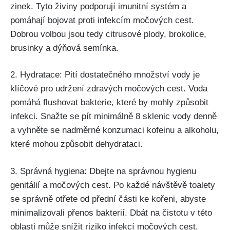
zinek. Tyto živiny podporují imunitní systém a
⁢pomáhají bojovat proti infekcím močových‌ cest.
Dobrou ⁣volbou ‍jsou tedy citrusové plody, brokolice,
brusinky a dýňová ⁤semínka.
2. Hydratace:⁤ Pití dostatečného množství ‍vody je
klíčové pro‍ udržení zdravých močových ​cest. Voda⁤
pomáhá flushovat bakterie, které ⁢by mohly⁢ způsobit
‍infekci. ​Snažte‌ se pít minimálně 8⁤ sklenic vody denně
a vyhněte⁤ se nadměrné konzumaci kofeinu a alkoholu,
které mohou způsobit dehydrataci.
3. Správná hygiena:⁢ Dbejte na‍ správnou hygienu
genitálií a močových cest. Po každé návštěvě toalety
se správně otřete od ⁤přední části ke kořeni, abyste
minimalizovali​ přenos ⁣bakterií. ⁢Dbát ⁤na⁤ čistotu⁣ v této
oblasti může snížit riziko infekcí močových cest.