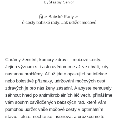
By
Šťastný Senior
>
Babské Rady
>
o na močové cesty babské rady: Jak udržet močové cesty zdra
Chrámy ženství, ⁢komory zdraví – močové ‌cesty.
Jejich význam si často uvědomíme až ve chvíli, kdy
nastanou ​problémy. Ať už‍ jde o opakující ‌se infekce
nebo bolestivé příznaky, udržování močových⁤ cest
⁢zdravých ​je⁢ pro nás ženy ⁣zásadní. ‍A abyste nemusely
sáhnout hned po antimikrobiálních ⁣léčivech, ‌přinášíme
vám souhrn osvědčených ⁤babských rad, které ‌vám
⁣pomohou ⁣udržet vaše močové ⁤cesty​ v ⁤optimálním
stavu. ​Takže, nechte se inspirovat ‌a prozkoumejte