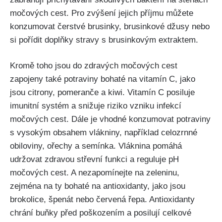
⁣močových cest. Pro zvýšení‌ jejich příjmu můžete⁤
konzumovat čerstvé brusinky, brusinkové džusy⁣ nebo​
si pořídit doplňky stravy ‍s brusinkovým ‍extraktem. ​
Kromě ⁢toho jsou do zdravých močových cest
zapojeny také ⁤potraviny bohaté na vitamín C, jako⁣
jsou ⁣citrony, pomeranče⁤ a kiwi. Vitamín C posiluje
imunitní systém a snižuje riziko vzniku infekcí
močových cest. Dále je​ vhodné konzumovat⁢ potraviny
s vysokým‌ obsahem vlákniny, například celozrnné⁣
obiloviny, ořechy⁣ a semínka. ⁣Vláknina​ pomáhá
udržovat‌ zdravou střevní⁤ funkci ‌a reguluje pH
močových cest. A nezapomínejte na ‌zeleninu,
zejména na ty ​bohaté na antioxidanty, jako jsou
⁣brokolice, špenát nebo červená řepa. Antioxidanty
chrání buňky před poškozením a‌ posilují celkové