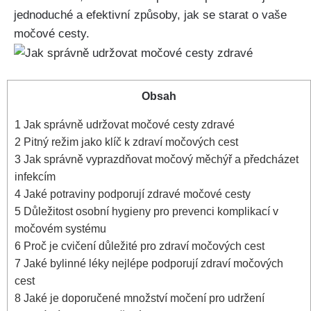
jednoduché a ​efektivní⁤ způsoby,‍ jak ⁣se starat o vaše
‍močové cesty.
Obsah
1
Jak správně⁣ udržovat močové cesty zdravé
2
Pitný režim jako klíč k zdraví močových cest
3
Jak⁤ správně vyprazdňovat močový měchýř a předcházet
⁤infekcím
4
Jaké⁣ potraviny podporují zdravé⁣ močové cesty
5
Důležitost⁤ osobní hygieny⁤ pro prevenci komplikací v
močovém systému
6
Proč ⁢je cvičení důležité pro zdraví močových cest
7
Jaké ⁢bylinné léky⁣ nejlépe‌ podporují zdraví močových⁣
cest
8
Jaké ⁤je doporučené množství močení pro udržení