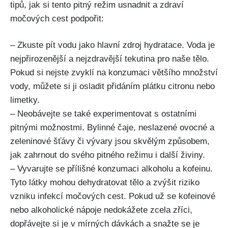
tipů, jak si ⁤tento pitný režim usnadnit⁢ a zdraví
močových ⁤cest​ podpořit:
– ‌Zkuste pít vodu jako hlavní zdroj⁤ hydratace. ‍Voda je
nejpřirozenější a nejzdravější tekutina pro naše tělo.
Pokud si nejste⁤ zvyklí na konzumaci většího množství
‌vody,⁣ můžete si⁤ ji osladit​ přidáním⁤ plátku⁣ citronu nebo
limetky.
– ‌Neobávejte se ‌také experimentovat s⁤ ostatními
⁤pitnými možnostmi. ⁢Bylinné čaje, neslazené ovocné a
zeleninové šťávy či ‌vývary jsou skvělým způsobem,
jak zahrnout do svého pitného režimu ⁣i‍ další živiny.
– Vyvarujte se⁣ přílišné⁤ konzumaci‌ alkoholu a kofeinu.
Tyto látky mohou dehydratovat tělo a ⁣zvýšit riziko
vzniku infekcí ⁣močových cest. Pokud ⁤už se kofeinové
nebo⁢ alkoholické nápoje nedokážete zcela zříci,
dopřávejte si je v ⁤mírných dávkách a snažte se je​