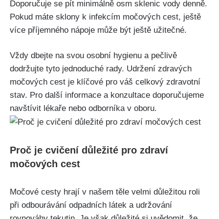
Doporučuje se pít⁢ minimálně osm sklenic vody‌ denně.
Pokud máte‌ sklony k infekcím ‌močových cest, ještě⁢
více příjemného nápoje může být ještě užitečné.
Vždy dbejte na svou‍ osobní hygienu a‌ pečlivě
dodržujte tyto jednoduché rady. Udržení ⁣zdravých
močových⁢ cest je klíčové ‌pro váš celkový zdravotní
stav. Pro⁣ další ​informace a konzultace doporučujeme‍
navštívit ⁤lékaře nebo odborníka v ​oboru.
Proč ⁢je cvičení důležité pro zdraví
močových cest
Močové cesty hrají⁤ v ⁣našem těle velmi důležitou roli
při odbourávání odpadních ⁤látek a udržování
⁣rovnováhy⁣ tekutin. Je však důležité si uvědomit, že