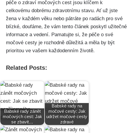
⁢péče o zdraví močových ‌cest jsou klíčem k‍
celkovému ​dobrému zdravotnímu stavu. Ať ​už jste
žena v každém věku ​nebo ⁢pátráte po radách pro ‌své
blízké, doufáme, že vám tento článek poskytl užitečné
informace⁣ a vedení. ⁢Pamatujte si, ‍že‍ péče ‌o své​
močové cesty je rozhodně důležitá a měla by být
prioritou ⁢ve vašem každodenním ​životě.⁤
Related Posts:
Babské rady na
Babské rady zánět
močové cesty: Jak
močových cest: Jak
udržet močové cesty
se zbavit…
zdravé