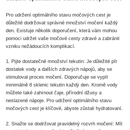
Pro udržení optimálního stavu močových cest je
důležité ‌dodržovat správné množství močení každý
den. Existuje několik doporučení, která vám ⁤mohou
pomoci udržet vaše‍ močové cesty zdravé a ‌zabránit‍
vzniku nežádoucích komplikací.
1. Pijte dostatečné množství tekutin: Je důležité pít
dostatek vody a dalších zdravých nápojů, aby se⁣
stimuloval proces ⁢močení. ‌Doporučuje se vypít
minimálně 8 sklenic tekutin každý den.⁤ Kromě⁢ vody
můžete​ také zahrnout čaje, přírodní‌ džusy a
neslazené nápoje. Pro udržení optimálního stavu
močových ⁢cest je⁣ klíčové, abyste zůstali hydratovaní.
2. Snažte se ⁣dodržovat ⁣pravidelný⁣ rozvrh močení:​ Mít⁢