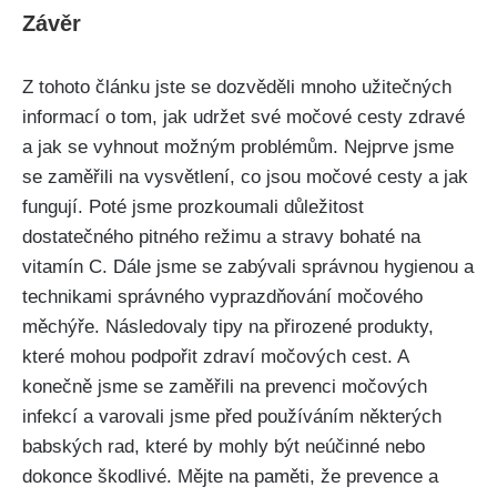
Závěr
Z tohoto článku jste se‌ dozvěděli mnoho ​užitečných⁢
informací o ‌tom, jak⁣ udržet své‍ močové cesty zdravé
a ‍jak⁤ se​ vyhnout možným problémům. Nejprve jsme
se​ zaměřili na vysvětlení, co jsou⁤ močové⁤ cesty a jak
fungují. Poté jsme ⁣prozkoumali důležitost
dostatečného pitného režimu ‌a‌ stravy bohaté na
⁣vitamín C. Dále⁢ jsme⁣ se zabývali správnou ⁣hygienou ⁣a
technikami správného vyprazdňování močového
měchýře. Následovaly tipy na ⁢přirozené produkty,
které mohou podpořit zdraví močových cest. ​A
konečně jsme se‌ zaměřili ⁤na prevenci​ močových⁤
infekcí a ⁢varovali jsme ⁣před​ používáním některých⁣
babských⁢ rad, které by mohly ⁣být neúčinné nebo
⁢dokonce škodlivé.‌ Mějte na paměti, že prevence ‌a