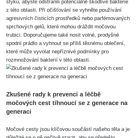
styku,​ abyste odstranili ⁣potenciálně ​škodlivé bakterie⁣
z této oblasti. Při⁢ očišťování se vyhněte používání
agresivních čisticích prostředků nebo parfémovaných
sprchových gelů, ⁢které mohou dráždit močovou⁤
trubici. Doporučujeme také nosit volné, prodyšné
spodní​ prádlo⁣ a vyhnout se‌ příliš těsnému oblečení,
které⁤ může ⁢vyvolat‍ nepříznivé podmínky pro
rozmnožování​ bakterií v této oblasti.
Zkušené‌ rady k prevenci a ⁣léčbě
močových cest tíhnoucí se z generace na
generaci
Močové⁤ cesty jsou klíčovou ⁢součástí našeho těla a ⁢je
‌důležité se o ně pečlivě‌ starat, aby se předešlo‍