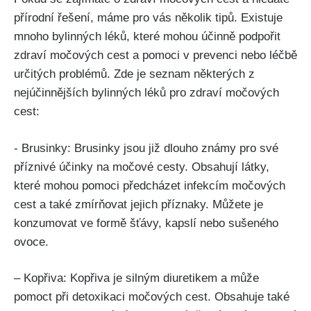
přírodní řešení, máme pro vás několik ⁢tipů. Existuje
mnoho bylinných‌ léků, ​které mohou účinně podpořit
zdraví močových cest a pomoci​ v‍ prevenci nebo ​léčbě
určitých problémů. Zde‌ je seznam některých z
nejúčinnějších bylinných léků pro zdraví ⁢močových
cest:
-‌ Brusinky: Brusinky ‍jsou již‌ dlouho známy ⁣pro své
příznivé⁤ účinky na močové cesty. Obsahují ​látky,
‌které mohou​ pomoci předcházet infekcím močových
cest a také ​zmírňovat‌ jejich příznaky. Můžete ‌je
konzumovat ve formě šťávy, kapslí nebo sušeného
ovoce.
– Kopřiva: Kopřiva je silným diuretikem a ‌může‍
pomoct při detoxikaci močových cest. Obsahuje​ také⁢