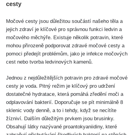
cesty
Močové cesty jsou​ důležitou‌ součástí našeho těla‌ a
jejich zdraví je klíčové pro správnou ‌funkci ledvin a​
močového měchýře. Existuje několik potravin, které
mohou ​přirozeně ⁢podporovat zdravé ⁣močové cesty a
pomoci předejít problémům,⁣ jako je ⁣infekce​ močových⁣
cest nebo tvorba ⁢ledvinových⁤ kamenů.
Jednou z nejdůležitějších potravin pro zdravé močové
⁤cesty je ‍voda. Pitný režim je klíčový⁤ pro⁤ udržení
dostatečné hydratace, která pomáhá ‌zředění moči a
odplavování bakterií. ​Doporučuje ‌se pít⁢ minimálně ⁢8
sklenic vody denně, a to i tehdy, když se ‍necítíte
žízniví. ⁤Dalším důležitým⁤ prvkem jsou brusinky.‍
Obsahují ‍látky nazývané proantokyaniidiny, ‍které​
zabraňují přichytávání škodlivých bakterií na stěnách