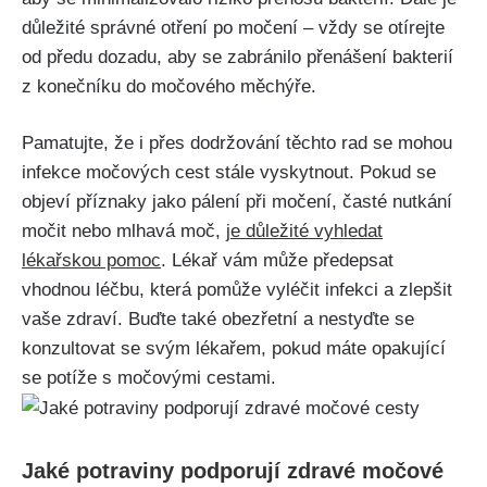
důležité správné otření po močení – vždy se otírejte
⁢od předu dozadu, aby‍ se zabránilo přenášení ​bakterií
z konečníku ⁢do ‌močového ⁢měchýře.
Pamatujte, ​že i přes dodržování těchto rad se mohou
infekce ⁤močových‍ cest stále vyskytnout.⁣ Pokud⁤ se
objeví příznaky jako pálení při močení,‌ časté nutkání
močit nebo mlhavá moč,
je⁤ důležité vyhledat
lékařskou pomoc
. ​Lékař ⁢vám může předepsat
vhodnou‌ léčbu, ⁤která pomůže vyléčit infekci a zlepšit
vaše zdraví. ‌Buďte také⁣ obezřetní a nestyďte se
konzultovat se‍ svým lékařem,⁣ pokud máte opakující
⁢se potíže s ⁤močovými cestami.
Jaké⁣ potraviny podporují zdravé⁣ močové