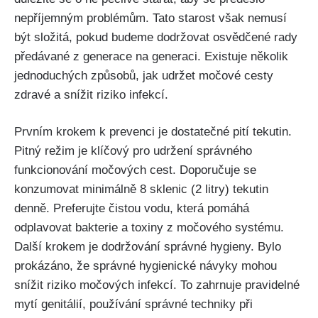
nepříjemným problémům. Tato starost ⁤však nemusí⁤
být složitá, ⁢pokud budeme dodržovat osvědčené rady
⁢předávané z generace na generaci. ⁤Existuje několik
‍jednoduchých způsobů, jak udržet močové cesty⁢
zdravé a snížit riziko ‍infekcí.
Prvním krokem k prevenci je​ dostatečné pití ‍tekutin.
⁤Pitný režim je klíčový pro udržení správného
funkcionování močových cest.⁢ Doporučuje ‍se
konzumovat minimálně 8 sklenic ‍(2 litry) tekutin
denně. Preferujte⁢ čistou vodu, která pomáhá
odplavovat bakterie a toxiny z močového systému.
⁢Další krokem je⁤ dodržování správné hygieny.⁢ Bylo​
prokázáno, že​ správné ⁢hygienické ⁣návyky mohou
⁣snížit ​riziko močových ‌infekcí. To zahrnuje⁢ pravidelné
mytí genitálií, používání správné techniky při