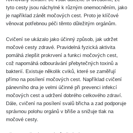
tyto cesty jsou⁤ náchylné​ k různým onemocněním, jako
je ⁢například‌ zánět močových cest. Proto je klíčové⁤
věnovat potřebnou péči těmto důležitým orgánům.
Cvičení se ukázalo jako účinný způsob, jak udržet
močové cesty zdravé.​ Pravidelná fyzická aktivita
pomáhá‌ zlepšit prokrvení a funkci močových cest,
‍což napomáhá odbourávání přebytečných toxinů a
bakterií. Existuje několik cviků, které se⁣ zaměřují
přímo na​ posílení močových⁤ cest. Například cvičení​
pánevního dna je velmi účinné ‌při prevenci infekcí​
močových cest a udržení dobrého celkového zdraví.
Dále, ‌cvičení na posílení svalů břicha a zad podporuje
⁣správnou polohu orgánů v břiše a snižuje ⁢tlak ⁣na
močové‍ cesty.