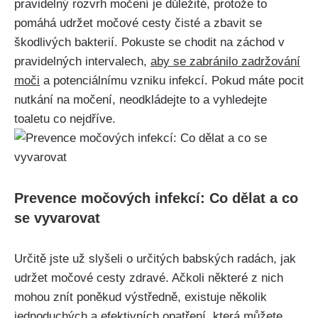
pravidelný​ rozvrh ⁢močení je důležité, protože to
pomáhá udržet močové ‍cesty čisté a zbavit ⁤se
škodlivých bakterií. Pokuste se chodit ⁤na záchod v‍
pravidelných intervalech,⁤
aby se zabránilo zadržování
moči
a‍ potenciálnímu vzniku infekcí. Pokud máte ⁤pocit
nutkání⁤ na močení, neodkládejte⁢ to a⁢ vyhledejte
toaletu⁢ co nejdříve.
Prevence močových infekcí: Co ⁣dělat⁣ a co
se vyvarovat
Určitě jste už ‍slyšeli o​ určitých babských​ radách,⁤ jak‍
udržet⁢ močové ​cesty ⁣zdravé. ‌Ačkoli ⁢některé⁤ z nich
mohou znít poněkud ‍výstředně, existuje několik
jednoduchých‌ a efektivních opatření,⁤ která můžete‌