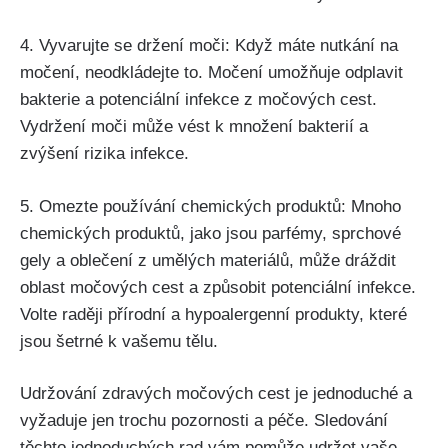
4. Vyvarujte se⁣ držení moči: Když máte⁢ nutkání‌ na
močení, neodkládejte to.‌ Močení umožňuje ⁢odplavit
bakterie a potenciální ⁤infekce z ⁤močových cest.
⁣Vydržení moči​ může vést​ k množení‍ bakterií a
zvýšení rizika infekce.
5. Omezte používání chemických produktů: Mnoho
chemických produktů, jako⁤ jsou parfémy, sprchové⁤
gely a oblečení⁣ z‌ umělých ‌materiálů, může dráždit
oblast močových ⁣cest⁤ a způsobit potenciální‍ infekce.
Volte raději přírodní ⁢a hypoalergenní produkty, které
jsou šetrné k⁣ vašemu‍ tělu.
Udržování zdravých močových⁢ cest je jednoduché a
vyžaduje jen trochu pozornosti a péče.‍ Sledování‌
těchto jednoduchých rad ‍vám pomůže ⁢udržet vaše