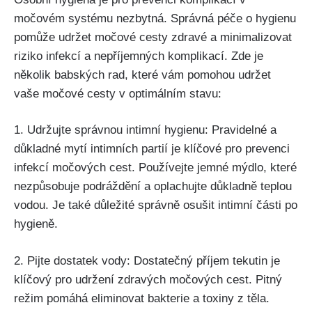
močovém systému nezbytná. Správná péče o ‌hygienu
pomůže udržet močové cesty zdravé a⁤ minimalizovat
riziko ⁢infekcí a ⁣nepříjemných ​komplikací. Zde je
několik babských rad,‌ které vám pomohou udržet
vaše ​močové cesty v optimálním⁣ stavu:
1. Udržujte ‌správnou intimní hygienu: Pravidelné a
důkladné ‌mytí⁣ intimních⁢ partií je⁣ klíčové pro​ prevenci
infekcí močových cest.⁢ Používejte jemné​ mýdlo, které
nezpůsobuje⁣ podráždění a ⁤oplachujte důkladně teplou
vodou. Je také důležité správně osušit intimní části po
⁢hygieně.
2.⁢ Pijte ‌dostatek vody: Dostatečný příjem ‌tekutin je
klíčový⁤ pro udržení zdravých​ močových ​cest. Pitný
režim pomáhá eliminovat ​bakterie a toxiny z těla.