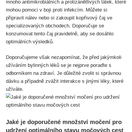
mnoho⁣ antimikrobiálních‌ a protizánětlivých ⁣látek, které
‌mohou pomoci v boji proti infekcím. Můžete‌ si
‍připravit nálev nebo‍ si‍ zakoupit kopřivový čaj ‍ve⁢
specializovaných ‌obchodech. Doporučuje se
‍konzumovat‌ tento čaj pravidelně, aby se dosáhlo⁢
optimálních výsledků.
Doporučujeme však nezapomínat, že ‌před ‍jakýmkoli
užíváním bylinných léků ​se​ je nejprve poraďte s
odborníkem na ⁢zdraví. Je důležité zvolit si správnou
dávku a případně ⁤zvážit⁤ interakce ​s jinými léky, které
‌užíváte.
Jaké ⁤je doporučené množství močení pro
udržení optimálního stavu močových cest