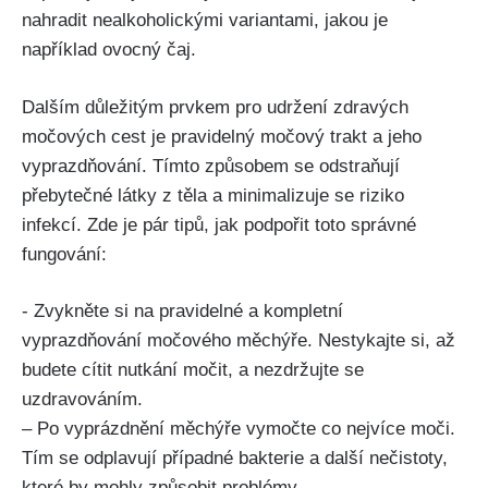
nahradit⁢ nealkoholickými‍ variantami,​ jakou je ​
například‍ ovocný čaj.
Dalším důležitým prvkem pro udržení zdravých
močových cest‌ je ‍pravidelný močový trakt⁢ a jeho
‌vyprazdňování.⁤ Tímto způsobem ⁢se ‌odstraňují
přebytečné látky​ z ⁢těla a⁣ minimalizuje se riziko
infekcí. Zde ​je pár tipů, ​jak podpořit ​toto správné⁢
fungování:
-⁢ Zvykněte si ​na pravidelné a ⁣kompletní
vyprazdňování močového měchýře. Nestykajte⁢ si, až
budete cítit​ nutkání močit, a nezdržujte se
uzdravováním.
– Po vyprázdnění měchýře vymočte⁤ co nejvíce moči.
Tím se ⁢odplavují případné ⁢bakterie ⁣a⁤ další⁣ nečistoty,
které by⁢ mohly způsobit problémy.