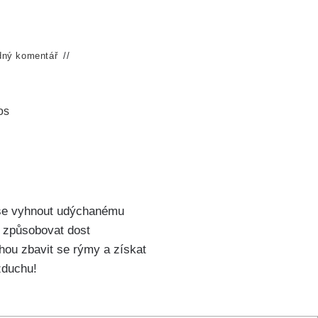
dný komentář
os
e se vyhnout udýchanému⁤
ám způsobovat dost
ou ⁣zbavit ‍se rýmy a získat
zduchu!