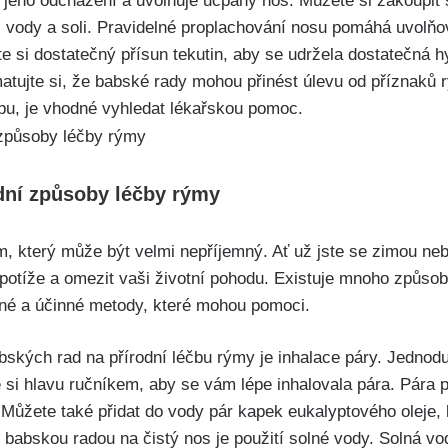
e jeho odcházení a​ uvolňuje‌ ucpaný nos. Můžete si zakoupit 
 vody ‌a soli. Pravidelné‍ proplachování nosu ⁢pomáhá ‍uvolňo
te si dostatečný přísun tekutin, aby se udržela dostatečná hy
atujte⁢ si, že babské rady mohou přinést úlevu ​od ‍příznaků rý
obu,‍ je⁢ vhodné vyhledat lékařskou pomoc.
dní způsoby léčby rýmy
 který​ může být velmi nepříjemný. Ať‌ už jste se zimou neb
otíže a omezit vaši životní pohodu. Existuje mnoho způsobů
ené a účinné metody, které mohou pomoci.
kých⁢ rad na přírodní léčbu rýmy je ‌inhalace⁣ páry. Jednodu
e si⁤ hlavu ručníkem, aby se vám ⁣lépe inhalovala pára.​ Pár
 Můžete také přidat do vody pár kapek eukalyptového ⁣oleje, k
í babskou radou na čistý nos je použití ⁤solné vody. Solná v