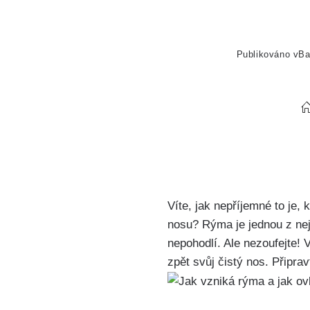
Publikováno v
Ba
Víte, jak nepříjemné ⁢to ⁢j
nosu? Rýma je⁣ jednou z nej
nepohodlí. Ale ​nezoufejte! 
zpět svůj čistý nos. Připr