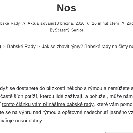
Nos
bské Rady
Aktualizováno
13 března, 2026
16 minut čtení
Žá
By
Šťastný Senior
>
Babské Rady
>
Jak se zbavit rýmy? Babské rady na čistý n
e, když se dostanete do blízkosti někoho s rýmou a nemůžet
častějších potíží, kterou‌ lidé zažívají, a ⁤bohužel, může n
V
tomto článku vám‌ přinášíme ​babské rady
, které vám pomoh
avte se na výhru nad rýmou a opětovné nadechnutí​ jasného v