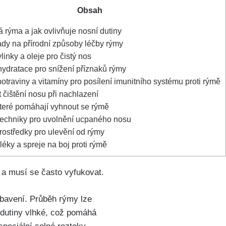
Obsah
 rýma a jak ovlivňuje nosní dutiny
dy na přírodní způsoby léčby rýmy
inky‌ a oleje pro čistý nos
ydratace pro snížení příznaků⁣ rýmy
otraviny ‌a vitamíny pro posílení imunitního systému⁣ proti ⁤rýmě
 čištění ‍nosu při nachlazení
eré ⁣pomáhají‍ vyhnout se rýmě
echniky pro uvolnění ucpaného nosu
ostředky pro ⁣ulevění od rýmy
ky a spreje na boj proti ⁤rýmě
 a musí se⁣ často vyfukovat.
zbavení.⁢ Průběh rýmy lze
í dutiny vlhké, což pomáhá