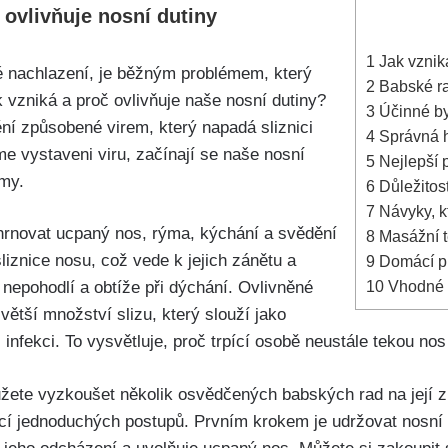
 ovlivňuje nosní dutiny
1
Jak vzniká
 nachlazení, je běžným problémem,⁤ který
2
Babské ra
ak vzniká a proč ovlivňuje naše nosní dutiny?
3
Účinné byl
í způsobené virem, který​ napadá sliznici
4
Správná ⁤h
e vystaveni viru, začínají‍ se naše‌ nosní ​
5
Nejlepší p
ýmy.
6
Důležitost
7
Návyky, kt
ovat ucpaný nos, rýma, kýchání ‍a svědění
8
Masážní t
znice nosu, což vede k ⁢jejich zánětu⁣ a‌
9
Domácí pr
10
Vhodné lé
nepohodlí a obtíže při dýchání. Ovlivněné
 větší množství slizu,‌ který slouží jako
infekci. To vysvětluje, proč trpící osobě neustále tekou nos
žete⁣ vyzkoušet několik osvědčených babských rad na ⁣její ⁣
pomocí jednoduchých postupů. Prvním krokem je udržovat ‌nosn