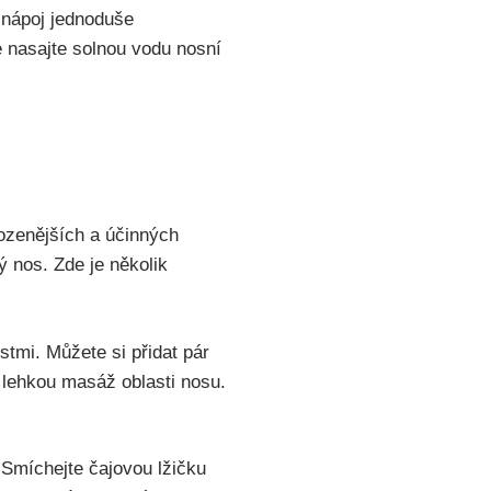
ý nápoj jednoduše
e nasajte solnou ⁣vodu nosní
ozenějších a účinných⁤
 nos. Zde ⁢je⁢ několik
tmi. Můžete si⁣ přidat ⁢pár‌
​ lehkou masáž oblasti⁢ nosu.
 Smíchejte čajovou lžičku