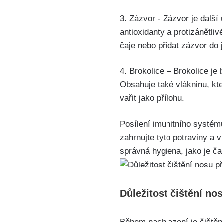
3. Zázvor ⁣- Zázvor je dalš
antioxidanty a​ protizánětli
‌čaje nebo přidat zázvor do j
4. ‌Brokolice – Brokolice je
Obsahuje také vlákninu,‍ kte
vařit jako přílohu.
Posílení⁤ imunitního systém
zahrnujte tyto ⁣potraviny a
správná hygiena,⁢ jako ⁤je č
Důležitost čištění ‍no
Během ​nachlazení je čištěn