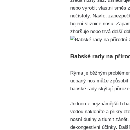
zředit hustý sliz, usnadňuj
nebo vyrobit vlastní směs z‌
nečistoty.‍ Navíc, zabezpeč
hojení sliznice ‍nosu. Zapam
zhoršuje nebo trvá‍ delší d
Babské rady na příro
Rýma ​je běžným problémem,
ucpaný nos‍ může způsobit p
babské rady skýtají přiroz
Jednou z nejznámějších babs
vodou nakloníte a přikryjet
nosní dutiny a tlumit zánět.
dekongestivní‌ účinky. Dalš