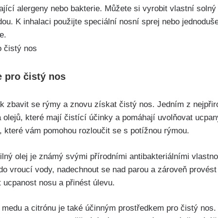
ávající alergeny nebo bakterie. Můžete ​si vyrobit vlastní soln
ou. ​K inhalaci použijte speciální nosní sprej nebo​ jednoduš
e.
e pro čistý nos
 zbavit ⁢se ⁢rýmy⁤ a znovu získat čistý nos. Jedním z nejpřir
 olejů, které ⁤mají čistící účinky a pomáhají uvolňovat ucpaný
⁢které‌ vám pomohou rozloučit ‌se s ​potížnou rýmou.
silný olej je ‌známý svými⁣ přírodními antibakteriálními vlastnos
do vroucí vody, nadechnout se nad‌ parou ⁣a‍ zároveň provést
it ucpanost nosu a přinést úlevu.
medu a citrónu je⁢ také účinným⁢ prostředkem pro čistý nos.