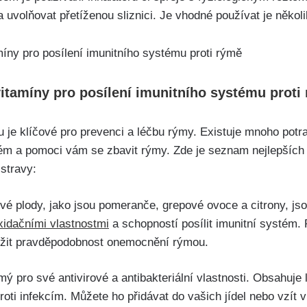
 uvolňovat přetíženou sliznici. ​Je vhodné ​používat⁢ je někol
vitamíny pro posílení imunitního systému⁣ proti 
u je klíčové pro prevenci a léčbu‍ rýmy. Existuje mnoho potr
ém a pomoci⁣ vám se zbavit rýmy. Zde ‍je​ seznam nejlepších p
 stravy:
sové plody, jako jsou pomeranče,⁢ grepové ovoce a citrony, ⁢jso
xidačními ⁢vlastnostmi
a schopností posílit imunitní⁣ systém
ížit pravděpodobnost onemocnění‍ rýmou.
pro své antivirové a⁤ antibakteriální vlastnosti.‌ Obsahuje l
roti infekcím. Můžete ‌ho přidávat do vašich jídel‍ nebo vzít