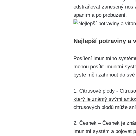
odstraňovat zanesený‌ nos a⁢
spaním a po ⁤probuzení.
Nejlepší potraviny ‌a 
Posílení⁤ imunitního ‍systém
mohou posílit ⁤imunitní syst
byste​ měli ⁢zahrnout ⁣do své
1. Citrusové ‍plody ‍- Citru
který‌ je ⁣známý svými antio
citrusových plodů může sn
2. Česnek – Česnek je známý 
imunitní systém a ⁣bojovat p