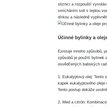
sliznici​ a rozpouští ⁣vyvol
smícháním soli s teplou vod
dírkou​ a následně vyplivnět
Účinné bylinky‌ a olej
Existuje mnoho způsobů, jak
způsobů je použití bylinek a
osvědčených ⁢babských rad, 
1. Eukalyptový ‌olej: Tento‍ 
kapek ‌eukalyptového oleje ‌
‌Tento postup ​dokáže uvoln
2. Med a citrón: Kombinace 