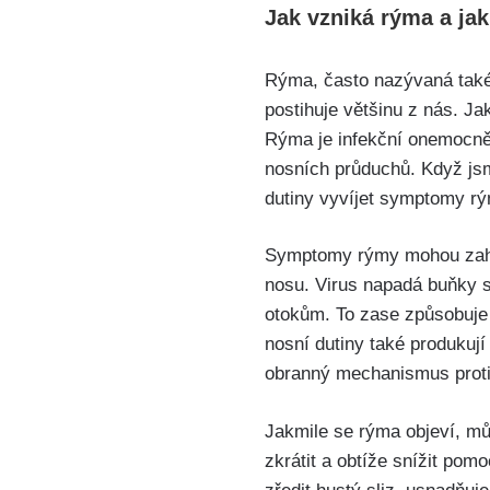
Jak vzniká rýma a jak
Rýma, často nazývaná také⁣
postihuje⁢ většinu z nás. J
Rýma je infekční onemocněn
nosních ⁣průduchů. Když ​jsm
dutiny vyvíjet symptomy r
Symptomy rýmy mohou zahrn
nosu. Virus napadá buňky sli
otokům. To zase způsobuje 
nosní ⁤dutiny také produkují
obranný mechanismus proti ⁤
Jakmile se​ rýma objeví, mů
‍zkrátit a⁣ obtíže⁢ snížit 