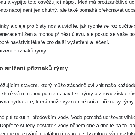
ónu a vypijte toto‍ osvěžující nápoj.⁣ Med má protizánětlivé ú
ento​ nápoj ‌není ‍jen chutný, ale také pomáhá překonávat ucp
nky a oleje pro čistý nos a uvidíte,⁢ jak rychle se ⁣rozloučíte
eneracemi ‍žen ​a mohou přinést‍ úlevu, ale pokud ⁤se vaše po
bré navštívit lékaře pro další vyšetření a léčení.
o snížení příznaků⁣ rýmy
těžujícím stavem, který může⁤ zásadně ovlivnit naše⁤ každode
které ⁣vám​ mohou pomoci zbavit se​ rýmy‌ a znovu získat čis
rávná ⁤hydratace, která může ⁣významně snížit příznaky rýmy.
 pití tekutin, především vody. Voda⁤ pomáhá udržovat vlhkos
Dopřejte si tedy dostatek vody během dne a dbejte na⁢ to, aby
em ⁤je používání⁣ inhalátoru či‌ spreje s fyziologickým rozto