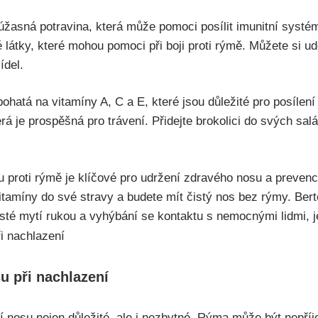
í úžasná potravina, která může pomoci posílit imunitní systém
vé látky,⁢ které mohou pomoci při​ boji proti rýmě. Můžete si 
ídel.
 bohatá na vitamíny A, C ⁢a E, které jsou důležité pro posílen
rá je prospěšná pro trávení. Přidejte brokolici do‍ svých sal
u proti rýmě je klíčové pro udržení zdravého⁤ nosu a⁤ prevenc
 vitamíny do své stravy a budete mít​ čistý nos bez rýmy. Be
asté mytí rukou a vyhýbání se kontaktu s nemocnými ⁢lidmi, j
su při nachlazení
í nosu nejen důležité, ale⁣ i nezbytné. Rýma ⁤může být nepř