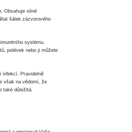
. ‍Obsahuje silné
udělat šálek zázvorového
í imunitního systému.
átů, polévek nebo ji můžete
i infekcí. Pravidelně
rte však na vědomí, že
e také důležitá.
íjemná⁢ a omezovat Vaše