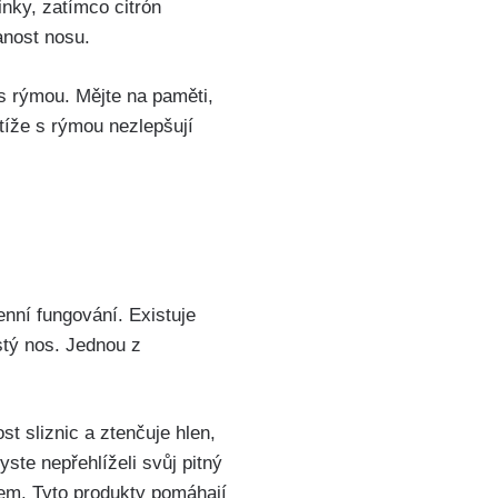
činky, zatímco citrón
anost nosu.
 s rýmou. Mějte na‍ paměti,
tíže‌ s rýmou nezlepšují
nní ⁤fungování. Existuje
tý nos. Jednou z⁤
t sliznic a ztenčuje hlen,
ste nepřehlíželi svůj pitný
kem. Tyto produkty​ pomáhají