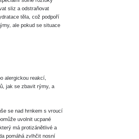
speciální solné roztoky
vat sliz a odstraňovat
dratace těla, což ‍podpoří
my, ‌ale ⁢pokud⁤ se situace⁤
o alergickou reakcí,
, jak se zbavit rýmy, a⁢
še ⁢se ‌nad hrnkem s vroucí
a pomůže uvolnit ucpané
terý⁤ má ​protizánětlivé a
oda pomáhá zvlhčit nosní