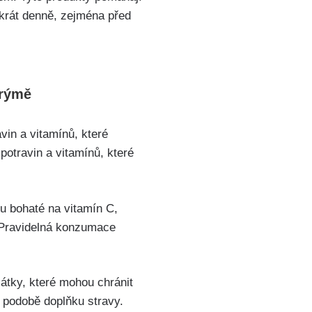
ikrát denně,⁢ zejména před‍
⁤rýmě
avin a vitamínů, které
otravin ⁤a vitamínů, ⁢které
u‍ bohaté na vitamín ⁢C,
. Pravidelná konzumace
átky, které mohou​ chránit
 v podobě doplňku stravy.