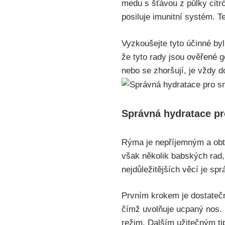
medu s‌ šťávou z půlky​ citr
posiluje imunitní systém. T
Vyzkoušejte tyto účinné byli
že tyto rady jsou ověřené g
nebo se zhoršují, je vždy do
Správná ⁤hydratace pr
Rýma⁢ je ⁢nepříjemným ⁣a ob
však několik babských rad, 
nejdůležitějších věcí je sp
Prvním krokem je dostatečné
čímž uvolňuje ucpaný nos. ​
režim. Dalším užitečným tip