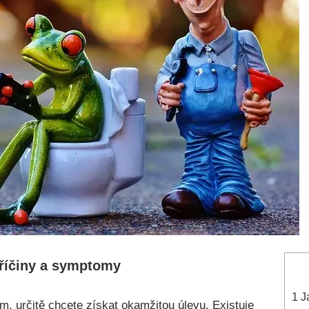
Příčiny a symptomy
1
Ja
, určitě ⁣chcete získat okamžitou úlevu. Existuje