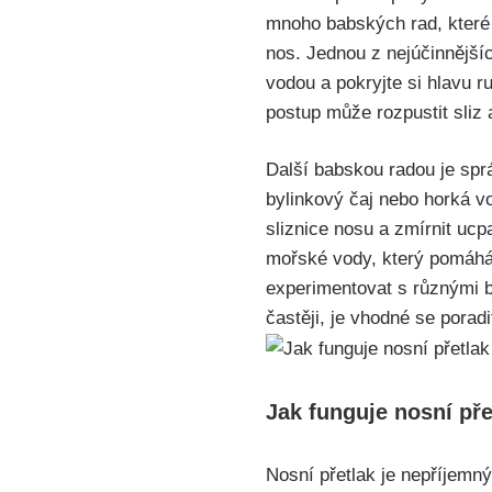
mnoho babských rad, ⁤které
nos. ‍Jednou z‍ nejúčinnější
vodou a pokryjte⁢ si hlavu 
postup‍ může‍ rozpustit sliz 
Další‌ babskou radou⁢ je sprá
bylinkový⁣ čaj ⁢nebo horká⁢ 
‌sliznice‌ nosu a zmírnit​ uc
mořské vody, který pomáhá ot
experimentovat⁤ s různými
častěji,⁢ je vhodné se poradi
Jak funguje⁣ nosní⁢ p
Nosní přetlak je nepříjemn