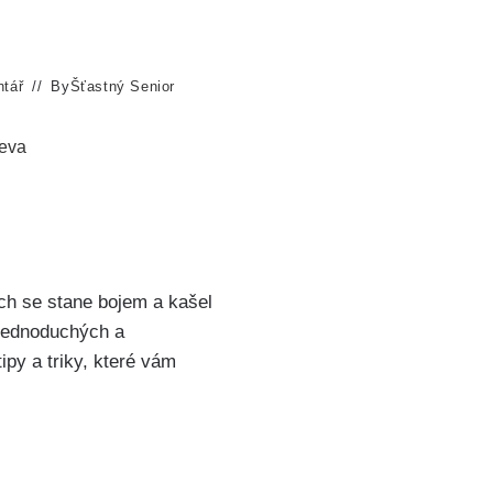
tář
By
Šťastný Senior
leva
dech se stane bojem⁢ a kašel
⁤jednoduchých a​
y ⁤a⁣ triky, které vám