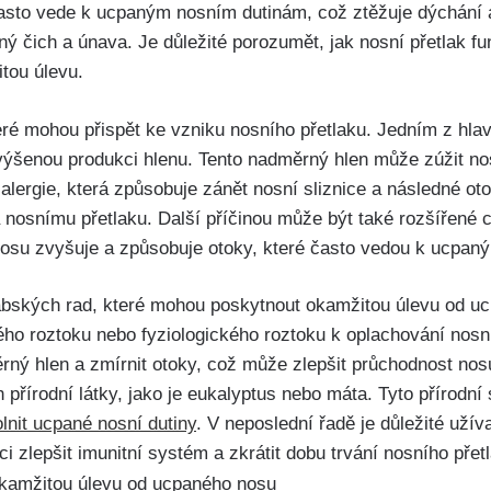
asto vede k⁣ ucpaným nosním dutinám, což ztěžuje ⁣dýchání a
ený čich a únava. Je⁢ důležité⁢ porozumět, ⁣jak ⁢nosní přetlak fu
tou úlevu.
 které mohou přispět ke vzniku ‌nosního přetlaku. Jedním z hl
výšenou produkci hlenu.⁣ Tento⁢ nadměrný hlen může‍ zúžit nos
lergie, ⁣která způsobuje ⁢zánět nosní sliznice ⁤a následné ot
osnímu přetlaku. Další⁢ příčinou může⁣ být také rozšířené ​c
nosu zvyšuje a způsobuje otoky,​ které ⁢často vedou k ucpan
babských ‌rad, ‍které mohou poskytnout okamžitou ‌úlevu od u
ného roztoku nebo fyziologického roztoku k oplachování nosní
 hlen a‍ zmírnit otoky, což‍ může zlepšit ​průchodnost ⁢nosu
přírodní ​látky, jako je eukalyptus nebo ​máta. Tyto přírodní 
nit ucpané nosní⁤ dutiny
. ⁤V neposlední řadě je ⁣důležité užív
zlepšit imunitní systém​ a ​zkrátit dobu trvání ‌nosního přet