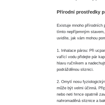
Přírodní​ prostředky 
Existuje mnoho‍ přírodních
tímto nepříjemným ⁤stavem,​
uvidíte, jak vám mohou po
1. Inhalace párou: Při ucpan
vařící ​vodu přidejte pár⁣ k
hlavu ručníkem a nadechujte
podrážděnou sliznici.
2. Omytí nosu fyziologický
může být velmi účinná.‌ Přip
nebo ⁤neti ⁣hrnce opatrně za
nahromaděná sliznice a bakt