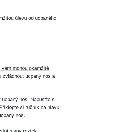
amžitou úlevu ⁢od ucpaného
é⁣ vám mohou okamžitě
​ zvládnout⁤ ucpaný ⁢nos a
 ucpaný nos. ‌Napusťte‍ si
řiklopte si ručník na ⁣hlavu
 ucpaný nos.
tní ​slaný ⁣roztok,