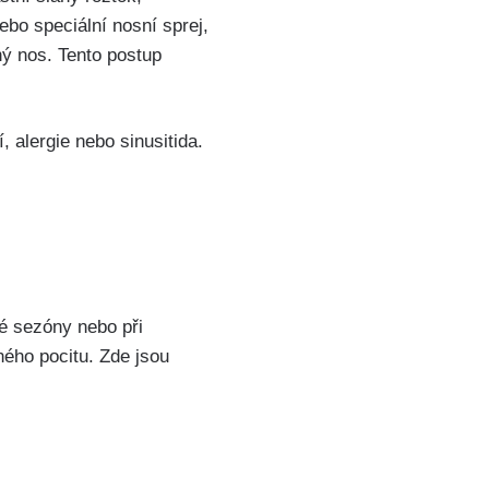
nebo speciální nosní​ sprej,
ý nos. ⁢Tento⁢ postup
alergie⁤ nebo sinusitida.‌
.
sezóny ⁢nebo při⁢
ného pocitu.‍ Zde jsou⁣