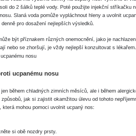
li do 2‍ šálků​ teplé vody.⁣ Poté⁤ použijte injekční​ stříkačku⁢ 
o ‍nosu.⁢ Slaná voda pomůže⁣ vypláchnout⁤ hleny a uvolnit ucpan
denně‌ pro ​dosažení nejlepších výsledků.
může být příznakem ⁣různých onemocnění,‌ jako je nachlazení, 
jí nebo ‌se zhoršují, je vždy nejlepší ⁣konzultovat‍ s lékařem
proti⁤ ucpanému nosu
jen během chladných zimních měsíců, ale i během alergické 
 způsobů,⁣ jak si zajistit okamžitou úlevu⁢ od‍ tohoto‌ nepříjem
,​ která mohou pomoci uvolnit ucpaný nos:
kněte si‍ obě nozdry prsty.