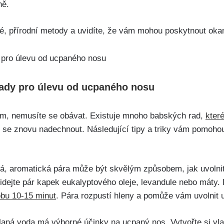
ně.
é,‍ přírodní⁣ metody a uvidíte, že vám mohou poskytnout‌ ok
ady pro úlevu od ucpaného nosu
m, nemusíte ​se obávat. Existuje mnoho‍ babských rad,
kter
se⁢ znovu nadechnout.​ Následující ⁣tipy ⁣a triky vám pomohou
ká, aromatická pára může být​ skvělým ⁢způsobem, jak ⁤uvolnit
idejte⁣ pár kapek eukalyptového oleje, levandule nebo máty. ⁤P
bu⁣ 10-15 minut
. Pára rozpustí ‌hleny ⁢a pomůže vám uvolnit
laná⁤ voda‌ má výborné⁢ účinky na ucpaný nos. Vytvořte si vlas