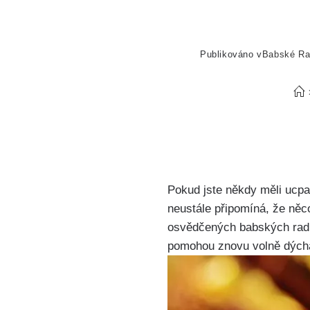
Publikováno v
Babské R
Pokud jste ⁢někdy měli ‍ucpa
neustále ⁣připomíná, že něc
osvědčených ⁤babských rad, 
pomohou znovu volně⁢ dýcha