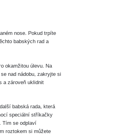
paném nose. Pokud trpíte
těchto‍ babských rad a
o ‍okamžitou ​úlevu.⁢ Na
se nad⁤ nádobu, zakryjte‍ si
 a zároveň uklidnit⁢
další babská rada, která
ocí ‍speciální stříkačky
. Tím se odplaví ​
kým roztokem⁤ si můžete