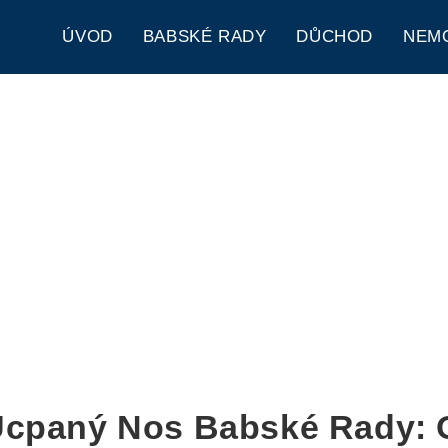
ÚVOD
BABSKÉ RADY
DŮCHOD
NEM
Ucpaný Nos Babské Rady: 