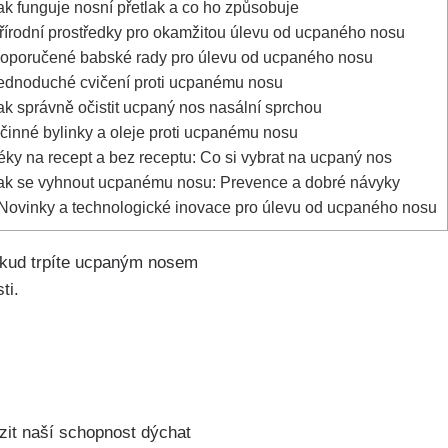
k funguje⁣ nosní⁢ přetlak a co ho způsobuje
írodní​ prostředky pro okamžitou ‌úlevu⁤ od ucpaného‍ nosu
poručené babské rady pro úlevu od ucpaného nosu
dnoduché cvičení⁣ proti⁤ ucpanému nosu
k​ správně očistit ucpaný nos ⁣nasální sprchou
inné ‌bylinky a oleje‍ proti ucpanému nosu
ky na recept a bez receptu: Co si‍ vybrat‌ na ucpaný nos
k se vyhnout ucpanému nosu: ‍Prevence a⁣ dobré návyky
Novinky a technologické inovace pro úlevu od ucpaného nosu
kud trpíte‍ ucpaným nosem
ti.
it naší schopnost‍ dýchat