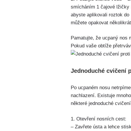
smícháním⁢ 1 čajové lžičky so
abyste aplikovali ‍roztok ⁤d
můžete opakovat několikrát 
Pamatujte, že ucpaný ⁣nos⁤ 
Pokud vaše obtíže⁢ přetrváva
Jednoduché cvičení⁣ 
Po⁣ ucpaném nosu netrpíme 
nachlazení.⁢ Existuje ⁤mnoho‌
některé jednoduché cvičení
1. Otevření nosních cest:
– Zavřete ústa a⁤ lehce⁢ stis