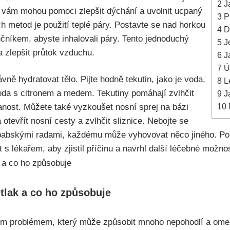
2
Ja
 vám ⁤mohou pomoci zlepšit ‍dýchání a uvolnit ucpaný
3
Př
ch ​metod je použití‌ teplé páry. ⁣Postavte se nad horkou
4
Do
ručníkem, abyste inhalovali páry.​ Tento jednoduchý
5
Je
⁣a zlepšit průtok‍ vzduchu.
6
Ja
7
Úč
vně‍ hydratovat tělo. Pijte hodně ⁢tekutin,‌ jako je voda,
8
Lé
voda ‌s ⁣citronem‌ a medem. Tekutiny ‌pomáhají zvlhčit
9
Ja
10
panost.⁣ Můžete také ​vyzkoušet nosní sprej na ⁢bázi
evřít nosní cesty a‍ zvlhčit ⁤sliznice. Nebojte se
 babskými radami,⁣ každému může vyhovovat něco jiného. Po
t​ s lékařem, aby⁢ zjistil příčinu a navrhl další léčebné možnos
řetlak a co ho způsobuje
ým problémem, který může způsobit mnoho ‌nepohodlí⁤ a‌ omez