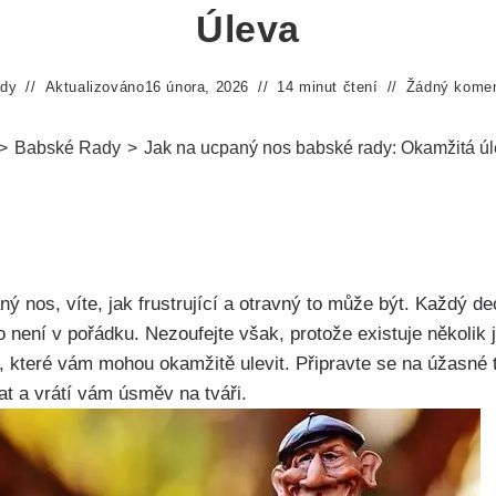
Úleva
ady
Aktualizováno
16 února, 2026
14 minut čtení
Žádný komen
>
Babské Rady
>
Jak na ucpaný nos babské rady: Okamžitá ú
ný nos, víte,​ jak‍ frustrující a ​otravný to může být. ⁣Každý 
o není v pořádku. Nezoufejte ‍však, protože existuje několik 
⁢které⁤ vám mohou okamžitě ulevit. Připravte se na úžasné tip
t a vrátí vám úsměv na tváři.