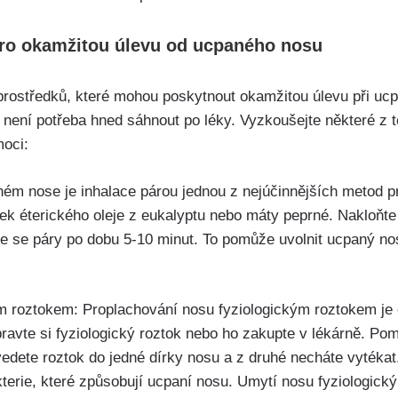
pro okamžitou ‌úlevu⁤ od ucpaného‍ nosu
 prostředků, které mohou poskytnout⁤ okamžitou úlevu při uc
 není potřeba hned sáhnout po ⁢léky. Vyzkoušejte některé z 
moci:
ém ⁣nose‌ je inhalace‍ párou jednou z nejúčinnějších metod ​pr
apek éterického oleje z⁢ eukalyptu nebo máty peprné. Nakloňte 
 se ⁤páry po dobu ⁣5-10 minut. To pomůže uvolnit ucpaný nos⁣
m roztokem: Proplachování nosu ⁣fyziologickým roztokem ‍je 
ravte si fyziologický roztok nebo‌ ho zakupte⁤ v ‌lékárně. Pom
vedete roztok do jedné⁢ dírky nosu a z druhé ⁢necháte vytékat
erie,‍ které ​způsobují ucpaní nosu. Umytí nosu​ fyziologic