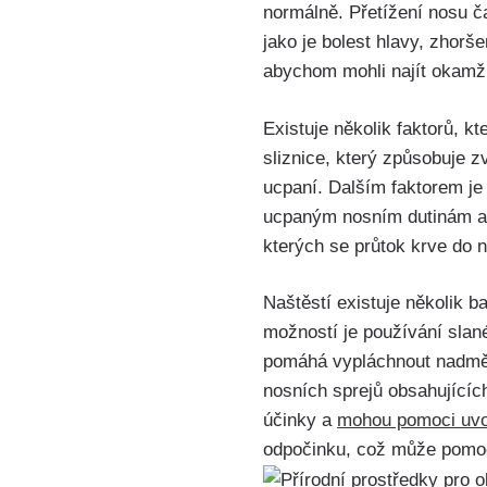
normálně. Přetížení nosu⁣ č
jako ⁢je bolest hlavy, ⁤zhorš
abychom mohli najít okamži
Existuje ⁤několik faktorů,‍
‌sliznice, který způsobuje z
ucpaní. Dalším faktorem je a
ucpaným⁢ nosním dutinám a n
kterých se⁤ průtok krve do 
Naštěstí existuje několik‍ 
‌možností je používání ‌sla
pomáhá vypláchnout nadměrný
nosních sprejů obsahujících 
účinky a
mohou pomoci uvol
odpočinku, což může pomoci 