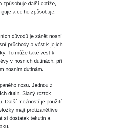
 způsobuje ‌další obtíže,
nguje⁤ a​ co ⁤ho způsobuje,
avních důvodů je zánět nosní
ní⁤ průchody a vést k jejich⁤
oky. To může také ⁤vést k
évy v nosních ​dutinách, při
ým nosním ⁤dutinám.
cpaného ‌nosu. Jednou ⁤z
ch ⁢dutin. Slaný roztok
. Další možností ⁤je použití
složky mají⁣ protizánětlivé
at si dostatek tekutin a
laku.