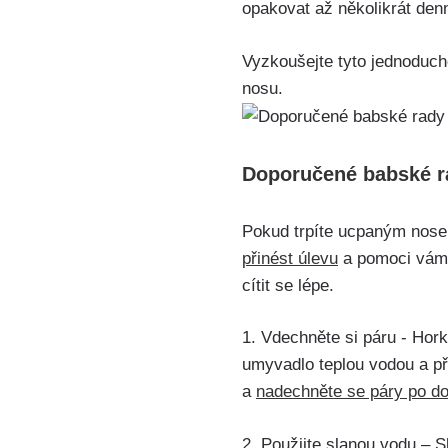
opakovat až několikrát⁢ den
Vyzkoušejte tyto ‍jednoduch
nosu.
Doporučené babské r
Pokud trpíte ucpaným ⁤nose
přinést úlevu
a‍ pomoci‌ vám 
cítit​ se lépe.
1.⁢ Vdechněte si páru -⁣ Hor
umyvadlo teplou vodou⁢ a⁢ př
a
nadechněte se páry⁢ po do
2. Použijte​ slanou vodu – S