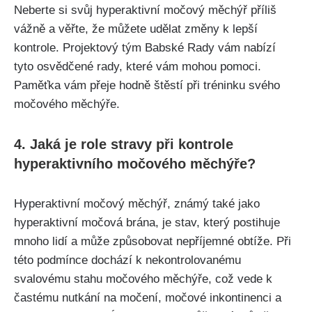
Neberte si‌ svůj hyperaktivní močový‍ měchýř příliš⁢
vážně a věřte, že‍ můžete udělat ⁤změny ⁤k lepší⁤
kontrole. Projektový tým Babské Rady vám nabízí
tyto osvědčené rady, které vám ‌mohou pomoci.⁤
Paměťka ⁢vám přeje hodně‌ štěstí při tréninku svého ​
močového měchýře.
4. Jaká je role​ stravy při kontrole
hyperaktivního močového ​měchýře?
Hyperaktivní močový měchýř, ‌známý také jako
hyperaktivní močová brána, je stav, který‍ postihuje
mnoho lidí a může způsobovat nepříjemné‌ obtíže. Při
této podmínce dochází k nekontrolovanému
svalovému‍ stahu⁣ močového měchýře, což vede k
⁢častému nutkání na močení, močové‍ inkontinenci⁤ a