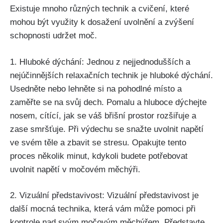
Existuje mnoho různých technik a cvičení, které
mohou být využity k dosažení‌ uvolnění a ⁢zvýšení
schopnosti udržet moč.
1. Hluboké dýchání: Jednou ‍z nejjednodušších a
nejúčinnějších ⁢relaxačních technik je hluboké dýchání.
Usedněte nebo ⁣lehněte ‍si⁤ na pohodlné‌ místo‌ a
zaměřte ‌se⁣ na svůj dech.⁣ Pomalu a hluboce dýchejte
nosem,⁤ cítící,​ jak se‌ váš břišní prostor rozšiřuje a⁤
zase ‍smršťuje. Při​ výdechu ‍se snažte ‍uvolnit napětí
ve​ svém​ těle a zbavit ‌se stresu. Opakujte⁢ tento⁣
proces několik minut, ​kdykoli budete potřebovat
uvolnit napětí v ‌močovém ‌měchýři.
2. ‍Vizuální představivost: Vizuální představivost je
další mocná technika, ‍která vám může pomoci ⁤při
kontrole nad svým močovým měchýřem.⁤ Představte