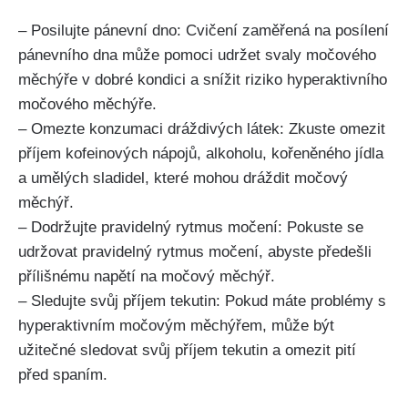
– Posilujte pánevní dno:‍ Cvičení zaměřená na ​posílení
pánevního ​dna může⁢ pomoci udržet svaly⁤ močového
měchýře ⁣v dobré kondici a snížit riziko hyperaktivního
močového měchýře.
– Omezte konzumaci ⁢dráždivých‍ látek: Zkuste omezit
příjem kofeinových nápojů,‍ alkoholu, ‌kořeněného ⁢jídla⁣
a ‍umělých sladidel, které mohou ‌dráždit močový
měchýř.
– Dodržujte pravidelný ‍rytmus⁣ močení: ​Pokuste se
udržovat pravidelný rytmus močení, abyste ‍předešli
přílišnému napětí na‌ močový měchýř.
– Sledujte svůj příjem tekutin:⁤ Pokud máte problémy‍ s
hyperaktivním močovým měchýřem, ‍může být‍
užitečné sledovat svůj ‍příjem tekutin a omezit pití
před spaním.