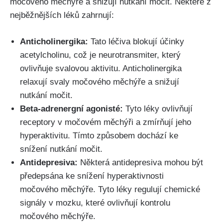
močového měchýře ​a snižují​ nutkání ⁣močit.‌ Některé z
nejběžnějších léků zahrnují:
Anticholinergika:
Tato léčiva blokují účinky
acetylcholinu, což‍ je ​neurotransmiter, který⁣
ovlivňuje svalovou aktivitu. Anticholinergika⁣
relaxují svaly ​močového měchýře a snižují‍
nutkání močit.
Beta-adrenergní agonisté:
Tyto léky ovlivňují‍
receptory ⁤v močovém ⁢měchýři a zmírňují ⁣jeho⁢
hyperaktivitu. Tímto způsobem dochází ke
snížení nutkání močit.
Antidepresiva:
Některá antidepresiva mohou být​
předepsána ke snížení ‌hyperaktivnosti
močového měchýře. ⁤Tyto léky regulují chemické
‍signály v ‌mozku, které ovlivňují⁤ kontrolu
močového měchýře.