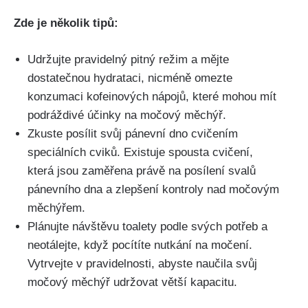
Zde je ⁣několik tipů:
Udržujte ⁢pravidelný⁢ pitný⁢ režim a‍ mějte
dostatečnou hydrataci, nicméně omezte
⁤konzumaci ​kofeinových nápojů,⁣ které‍ mohou ​mít⁣
podráždivé účinky na močový měchýř.
Zkuste posílit svůj ​pánevní ‌dno cvičením⁣
speciálních cviků. Existuje spousta cvičení,
která jsou​ zaměřena právě na⁣ posílení svalů
⁤pánevního dna ⁣a zlepšení kontroly ⁢nad močovým
měchýřem.
Plánujte návštěvu toalety podle svých potřeb a
neotálejte, když‍ pocítíte nutkání na močení.
‍Vytrvejte ‌v pravidelnosti, abyste naučila svůj
močový měchýř‌ udržovat větší kapacitu.