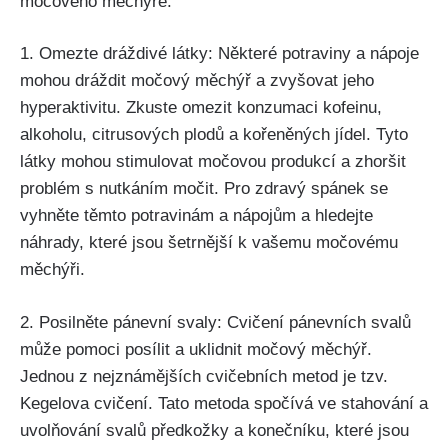
močového měchýře.
1. Omezte dráždivé ⁤látky: Některé ⁣potraviny a nápoje
mohou dráždit ⁢močový‌ měchýř a zvyšovat ⁢jeho
hyperaktivitu. Zkuste​ omezit konzumaci⁢ kofeinu,
alkoholu, citrusových plodů a kořeněných jídel. Tyto
látky ⁣mohou stimulovat močovou ⁤produkcí a zhoršit
problém s nutkáním močit.⁣ Pro zdravý ​spánek ⁢se
⁣vyhněte těmto potravinám ⁣a nápojům‍ a hledejte
náhrady, které ‌jsou šetrnější k‍ vašemu močovému
měchýři.
2. ⁢Posilněte pánevní​ svaly:‌ Cvičení pánevních svalů
může pomoci posílit⁣ a uklidnit močový měchýř.
Jednou z nejznámějších cvičebních‌ metod ⁣je tzv.‍
Kegelova cvičení. Tato metoda spočívá ve⁢ stahování a
uvolňování svalů předkožky a konečníku, které jsou​