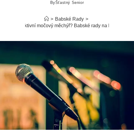
By
Šťastný Senior
>
Babské Rady
>
Hyperaktivní močový měchýř? Babské rady na kontrolu