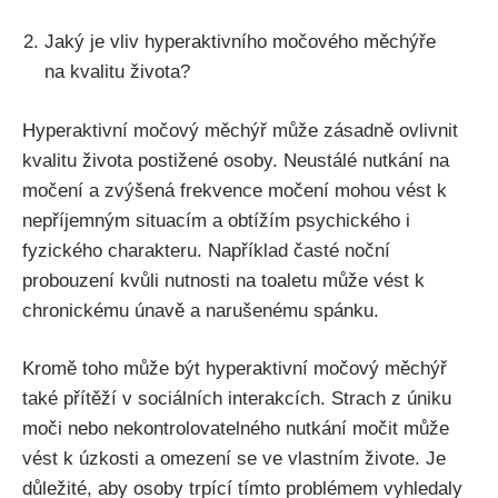
Jaký je vliv hyperaktivního močového měchýře
na⁣ kvalitu života?
Hyperaktivní‌ močový ⁢měchýř ‌může zásadně ovlivnit
kvalitu života postižené osoby. Neustálé⁣ nutkání ⁤na
močení⁣ a zvýšená frekvence‌ močení mohou vést ‍k⁢
nepříjemným situacím ‍a⁣ obtížím psychického i
fyzického charakteru.​ Například‌ časté ‍noční
probouzení kvůli nutnosti na toaletu může vést k
chronickému⁣ únavě a ⁣narušenému spánku.
Kromě toho může být hyperaktivní močový měchýř
také ‌přítěží⁢ v sociálních interakcích.⁢ Strach z úniku
moči nebo nekontrolovatelného‌ nutkání močit může
vést k úzkosti a omezení se ve vlastním‍ živote.⁢ Je
důležité, aby osoby trpící tímto ⁤problémem⁣ vyhledaly