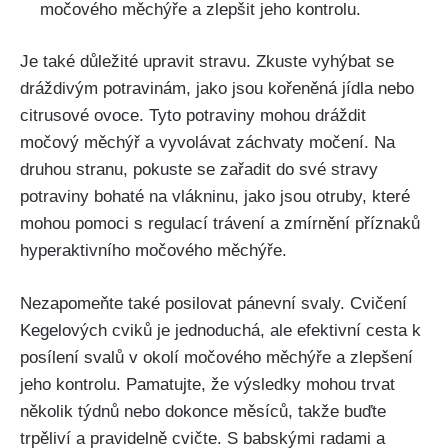
močového měchýře a ⁢zlepšit jeho ⁤kontrolu.
Je také⁢ důležité upravit stravu. Zkuste vyhýbat se⁤
dráždivým⁣ potravinám, jako jsou kořeněná jídla nebo
citrusové ovoce. Tyto ⁤potraviny mohou dráždit
⁣močový ⁤měchýř a‍ vyvolávat⁤ záchvaty močení. ⁢Na
⁣druhou stranu, pokuste se zařadit do své stravy
potraviny bohaté na vlákninu, jako jsou ‌otruby, které
mohou pomoci s ⁤regulací trávení a⁢ zmírnění příznaků
hyperaktivního ‌močového měchýře.
Nezapomeňte také posilovat ‍pánevní ⁢svaly.⁢ Cvičení
Kegelových cviků je jednoduchá, ale efektivní⁢ cesta ‌k
posílení svalů ⁤v okolí ⁤močového měchýře⁣ a zlepšení
jeho⁣ kontrolu. Pamatujte,‌ že výsledky⁤ mohou trvat
několik týdnů nebo dokonce měsíců,‍ takže buďte
trpěliví a⁢ pravidelně cvičte. ‍S babskými ​radami a