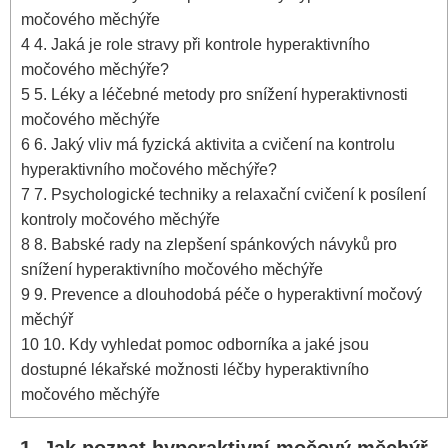
‌močového měchýře
4
4. Jaká je role​ stravy při kontrole hyperaktivního
močového ​měchýře?
5
5. Léky a léčebné metody⁣ pro snížení⁢ hyperaktivnosti
‌močového měchýře
6
6. Jaký‌ vliv​ má ⁤fyzická aktivita a ‍cvičení na kontrolu
⁣hyperaktivního močového měchýře?
7
7. ⁤Psychologické⁢ techniky a ​relaxační ⁣cvičení k⁤ posílení
kontroly močového měchýře
8
8. Babské rady na zlepšení spánkových návyků pro‍
snížení hyperaktivního ​močového měchýře
9
9. Prevence a ⁣dlouhodobá péče o hyperaktivní močový
měchýř
10
10. ⁣Kdy vyhledat pomoc odborníka​ a ​jaké jsou
dostupné lékařské​ možnosti léčby hyperaktivního‌
močového měchýře
1. Jak poznat‍ hyperaktivní močový měchýř