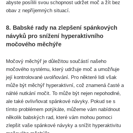
abyste ⁢posílili svou schopnost udržet‌ moč ⁣a žít bez
obav z nepříjemných ​situací.
8. Babské rady na zlepšení spánkových
návyků pro‍ snížení hyperaktivního ​
močového měchýře
Močový⁢ měchýř je důležitou součástí našeho⁢
močového systému, který⁤ udržuje moč a umožňuje
‍její kontrolované ​uvolňování. Pro některé lidi však
může být ⁤měchýř hyperaktivní, což znamená‌ časté⁤ a
náhlé⁣ nutkání močit. To⁣ může⁤ být nejen⁢ nepohodlné,
ale⁤ také ⁤ovlivňovat spánkové návyky. Pokud se s
⁢tímto problémem potýkáte,‌ můžeme vám⁢ nabídnout ​
několik babských rad, ⁢které vám​ mohou pomoci
⁣zlepšit ‌vaše spánkové ​návyky⁣ a snížit hyperaktivitu‌