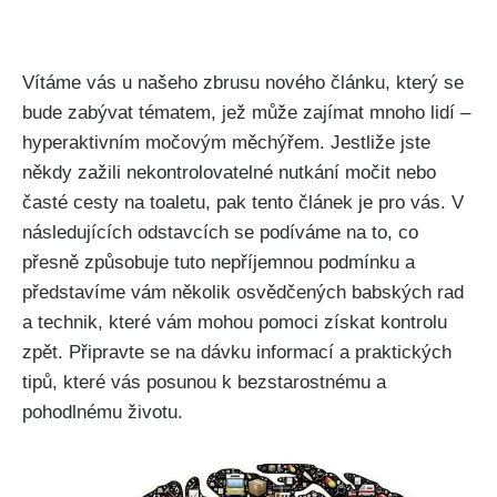
‌Vítáme vás u našeho zbrusu nového‍ článku, který se‌
bude zabývat tématem, jež ⁤může zajímat mnoho lidí ‍–
hyperaktivním ⁢močovým měchýřem. Jestliže jste
někdy zažili nekontrolovatelné⁣ nutkání močit nebo
časté cesty na​ toaletu, pak tento článek je pro vás. V
následujících ⁢odstavcích​ se podíváme na to, co
⁣přesně způsobuje​ tuto nepříjemnou podmínku a
představíme ⁣vám několik osvědčených‍ babských rad
a technik,⁣ které vám⁤ mohou pomoci získat⁤ kontrolu
zpět. Připravte se na dávku informací a praktických⁣
tipů, které vás ​posunou k ​bezstarostnému a⁤
pohodlnému životu.