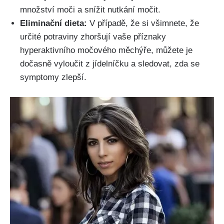
množství moči a snížit⁣ nutkání močit.
Eliminační ​dieta:
V​ případě,⁢ že si všimnete, že⁤
určité⁣ potraviny zhoršují vaše příznaky
hyperaktivního močového měchýře, ⁤můžete⁢ je
dočasně vyloučit ⁤z jídelníčku a sledovat, ‌zda se
symptomy zlepší.