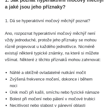
⁢a​ jaké jsou jeho příznaky?
Dá se‌ hyperaktivní ⁢močový měchýř poznat?‍
Ano, rozpoznat hyperaktivní ‍močový měchýř není​
vždy jednoduché, protože jeho ‍příznaky ⁢se mohou
různě ​projevovat u každého jednotlivce. Nicméně
existují ‌některé typické⁤ známky, na které si ⁣můžete⁤
všímat. Některé z těchto příznaků mohou zahrnovat:
Náhlé a⁤ obtížně ovladatelné nutkání močit
Zvýšená frekvence močení, dokonce ⁣i‍ během
noci
Únik‌ moči při kašli, ⁣smíchu nebo fyzické‍ námaze
Bolest při močení nebo pálení v močové trubici
Necitlivost‌ nebo slabost v pánevní ‌oblasti