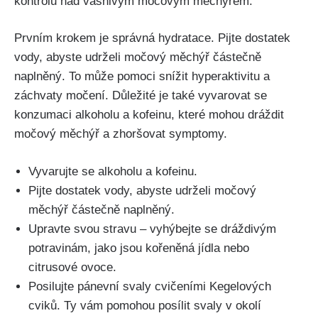
kontrolu nad vášnivým močovým měchýřem.
Prvním‌ krokem je správná⁣ hydratace. Pijte dostatek
vody, abyste‌ udrželi močový měchýř částečně
naplněný.‌ To může ‌pomoci‍ snížit hyperaktivitu​ a
záchvaty močení. Důležité je⁣ také vyvarovat se
konzumaci alkoholu a kofeinu, které mohou dráždit
močový měchýř a zhoršovat symptomy.
Vyvarujte se alkoholu ⁣a‍ kofeinu.
Pijte dostatek vody,‌ abyste udrželi⁣ močový
měchýř částečně ⁤naplněný.
Upravte⁣ svou stravu⁤ – vyhýbejte se ​dráždivým
potravinám, jako⁢ jsou kořeněná jídla nebo
citrusové ⁢ovoce.
Posilujte pánevní svaly cvičeními Kegelových
cviků.‌ Ty vám pomohou posílit svaly v okolí‍