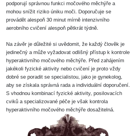
podporují správnou funkci močového měchýře a
‌mohou snížit ⁤riziko ‌úniku‌ moči. ⁢Doporučuje se
provádět⁢ alespoň⁤ 30 minut‍ mírně ‌intenzivního
aerobního cvičení ‌alespoň pětkrát týdně.
Na závěr je důležité si⁢ uvědomit, že ⁢každý člověk ‌je
jedinečný a může vyžadovat odlišný přístup ⁤k kontrole
hyperaktivního močového měchýře. Před zahájením
jakékoli fyzické aktivity‌ nebo cvičení je proto vždy⁢
dobré se poradit ​se specialistou, jako ⁣je gynekolog,
aby se získala správná rada ⁣a individuální doporučení.
‌S⁢ vhodnou kombinací fyzické ​aktivity, ⁣posilovacích
cviků⁤ a specializované ‍péče⁤ je ‌však ⁣kontrola
hyperaktivního močového⁣ měchýře dosažitelná.