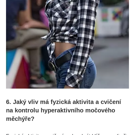
6. Jaký‌ vliv​ má ⁤fyzická aktivita a ‍cvičení
na kontrolu ⁣hyperaktivního močového
měchýře?