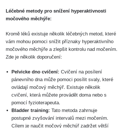
Léčebné metody pro⁣ snížení hyperaktivnosti
močového​ měchýře:
Kromě⁤ léků existuje několik léčebných metod, které
vám ‍mohou pomoci snížit příznaky hyperaktivního
močového⁣ měchýře⁣ a ⁢zlepšit kontrolu ⁢nad ⁢močením.
Zde je několik doporučení:
Pelvicke ​dno cvičení:
​Cvičení ⁤na posílení
pánevního dna může pomoci posílit svaly, které
ovládají ⁤močový měchýř. Existuje ⁢několik
cvičení, která můžete ⁢provádět doma⁣ nebo s
pomocí fyzioterapeuta.
Bladder training:
Tato metoda zahrnuje
postupné‍ zvyšování intervalů⁢ mezi⁣ močením.
Cílem je ​naučit močový měchýř zadržet větší​