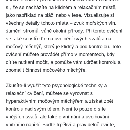
si, ‌že se nacházíte​ na klidném⁢ a ⁤relaxačním místě,
jako⁣ například na pláži nebo v lese. Vizualizujte si
všechny detaily‌ tohoto místa – zvuk mořských vln,
šumění stromů, vůně okolní přírody. Při tomto cvičení
se také soustřeďte⁢ na‍ uvolnění svých ‌svalů a na
⁣močový měchýř, který ⁤je klidný⁣ a pod kontrolou. Toto ​
cvičení můžete provádět přímo v momentech, kdy
cítíte nutkání močit, a⁤ pomůže vám udržet kontrolu a‌
zpomalit ⁣činnost močového měchýře.
Zkusíte-li využít⁢ tyto psychologické techniky a
relaxační ⁣cvičení,⁤ můžete se‌ vyrovnat⁣ s​
hyperaktivním močovým měchýřem a
získat zpět
kontrolu nad svým tělem
. Není‌ to pouze​ o ⁢síle
vnějších ‍svalů, ale⁢ také​ o vnímání a ‌uvolňování
vnitřního ⁤napětí. Buďte trpěliví a ‍pravidelně cvičte,