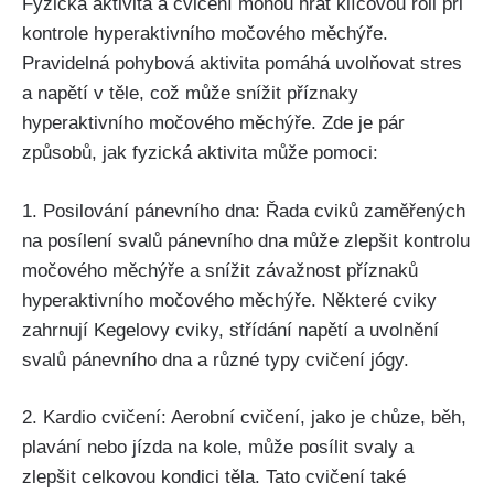
Fyzická aktivita a cvičení mohou‍ hrát klíčovou roli⁢ při​
kontrole hyperaktivního močového měchýře.
Pravidelná pohybová aktivita pomáhá uvolňovat ‌stres
a ‌napětí v těle, což může snížit⁤ příznaky
hyperaktivního močového měchýře. ⁤Zde‍ je pár
⁣způsobů, jak fyzická aktivita může pomoci:
1. ⁢Posilování pánevního dna: ‌Řada cviků ⁣zaměřených
na posílení svalů pánevního dna​ může zlepšit⁣ kontrolu
močového měchýře a ‍snížit závažnost příznaků
hyperaktivního močového měchýře. Některé⁣ cviky
zahrnují Kegelovy cviky, střídání napětí a⁣ uvolnění⁣
svalů⁢ pánevního dna a⁤ různé typy cvičení jógy.
2.⁢ Kardio cvičení: Aerobní ⁣cvičení, jako je chůze, běh,
plavání nebo⁢ jízda na kole, může ⁤posílit svaly a‌
zlepšit celkovou kondici těla. ⁤Tato cvičení také