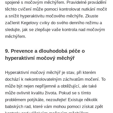
spojené s⁤ močovým‌ měchýřem. Pravidelné provádění
těchto cvičení​ může ⁣pomoci kontrolovat nutkání močit
a snížit⁤ hyperaktivitu močového měchýře. Zkuste
začlenit ⁣Kegelovy cviky ‍do ‌svého denního⁢ režimu a
sledujte,⁤ jak se zlepšuje vaše kontrola nad močovým
měchýřem.
9. Prevence a ⁣dlouhodobá péče o
hyperaktivní močový měchýř
Hyperaktivní močový měchýř je stav, při⁣ kterém
dochází k nekontrolovatelným záchvatům ‌močení. To
může⁤ být ‍nejen nepříjemné‌ a obtěžující,‍ ale také
může⁢ ovlivnit ‌kvalitu života.‌ Pokud‍ se s tímto
problémem potýkáte, nezoufejte! Existuje několik‍
babských‍ rad, které​ vám mohou pomoci získat zpět