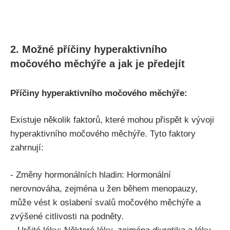
2. ⁤Možné​ příčiny hyperaktivního
močového ⁤měchýře⁤ a jak je předejít
Příčiny hyperaktivního močového měchýře:
Existuje několik⁢ faktorů, které mohou přispět ⁣k vývoji
hyperaktivního močového ‍měchýře. Tyto faktory
zahrnují:
-⁤ Změny​ hormonálních hladin: ⁤Hormonální
nerovnováha, zejména u žen během menopauzy,⁤
může vést k oslabení ⁣svalů močového měchýře ⁣a
zvýšené citlivosti‍ na podněty.