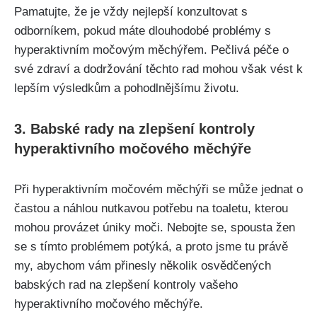
Pamatujte, že je vždy nejlepší​ konzultovat ⁤s
odborníkem, pokud máte ‌dlouhodobé problémy s
hyperaktivním močovým ​měchýřem. Pečlivá ‌péče ⁤o
své ⁣zdraví a​ dodržování těchto rad mohou ⁣však vést k
lepším výsledkům a⁤ pohodlnějšímu životu.
3.⁣ Babské rady na zlepšení kontroly
‌hyperaktivního ‌močového měchýře
Při hyperaktivním močovém měchýři se může jednat o
častou ‌a náhlou nutkavou​ potřebu na toaletu, ⁢kterou
mohou provázet úniky ‌moči. Nebojte se,‍ spousta žen⁢
se s​ tímto​ problémem‍ potýká, a ​proto jsme⁣ tu právě
my, abychom vám přinesly několik osvědčených
babských rad na zlepšení kontroly vašeho
hyperaktivního močového ⁤měchýře.