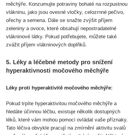
‌měchýře.⁤ Konzumujte potraviny ‌bohaté na rozpustnou
vlákninu, jako jsou ​ovesné vločky, ‌celozrnné pečivo,
‍ořechy a ⁤semena. Dále ⁣se snažte⁢ zvýšit příjem
zeleniny a⁣ ovoce, které obsahují nepostradatelné
vlákninové ‍látky. Pokud potřebujete, můžete ⁣také
zvážit ‌příjem vlákninových⁣ doplňků.
5. Léky a léčebné metody⁣ pro snížení⁢
hyperaktivnosti ‌močového měchýře
Léky proti hyperaktivitě‌ močového měchýře:
Pokud trpíte hyperaktivitou močového měchýře a⁢
hledáte ⁤účinnou léčbu, existuje několik dostupných​
léků, které​ vám mohou ‌pomoci ovládat vaše‌ příznaky.
Tato léčiva⁢ obvykle pracují na zmírnění aktivitu svalů⁤