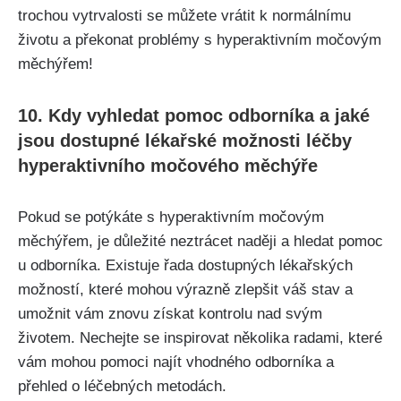
trochou vytrvalosti se můžete ⁢vrátit k⁤ normálnímu
životu a překonat​ problémy s ​hyperaktivním močovým
měchýřem!
10. ⁣Kdy vyhledat pomoc odborníka​ a ​jaké
jsou dostupné lékařské​ možnosti léčby
hyperaktivního‌ močového měchýře
Pokud‍ se⁢ potýkáte s hyperaktivním ‌močovým
měchýřem, ⁣je důležité neztrácet naději a ⁤hledat pomoc
u odborníka.⁤ Existuje řada​ dostupných⁢ lékařských
možností, které mohou výrazně zlepšit váš⁢ stav a
umožnit ⁢vám znovu získat kontrolu nad svým ​
životem. Nechejte se inspirovat‌ několika radami, které
vám mohou⁢ pomoci najít‌ vhodného odborníka a
přehled o léčebných metodách.