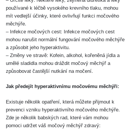
– Určité léky:⁣ Některé ⁤léky, ⁢zejména diuretika a léky
používané​ k léčbě‍ vysokého krevního tlaku, mohou‌
mít​ vedlejší⁢ účinky,‍ které ovlivňují funkci močového ​
měchýře.
– ⁤Infekce močových cest: Infekce močových cest
mohou​ narušit ​normální⁢ fungování močového měchýře
a ⁢způsobit⁤ jeho hyperaktivitu.
– Změny ve stravě:‍ Kofein, ​alkohol, kořeněná jídla a
⁢umělé‍ sladidla mohou dráždit močový měchýř a
způsobovat častější nutkání na močení.
Jak⁤ předejít hyperaktivnímu močovému měchýři:
Existuje několik⁢ opatření, která můžete přijmout k
prevenci ⁤vzniku hyperaktivního močového měchýře.
Zde‍ je několik⁢ babských rad, které‍ vám mohou
pomoci udržet ⁢váš močový měchýř zdravý: