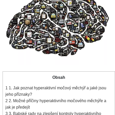
Obsah
1
1. Jak poznat‍ hyperaktivní močový měchýř ⁢a​ jaké jsou
jeho příznaky?
2
2. ⁤Možné​ příčiny hyperaktivního močového ⁤měchýře⁤ a
jak je předejít
3
3.⁣ Babské rady na zlepšení kontroly ‌hyperaktivního