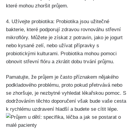
které mohou zhoršit průjem.
4. Užívejte probiotika: Probiotika jsou​ užitečné⁢
bakterie,‌ které podporují zdravou rovnováhu střevní​
mikroflóry. Můžete je získat z⁣ potravin, jako⁣ je‌ jogurt
nebo kysané zelí, nebo užívat přípravky s
probiotickými kulturami. Probiotika mohou pomoci⁤
obnovit střevní flóru a zkrátit dobu trvání průjmu.
Pamatujte, že průjem je často příznakem nějakého
podkladového problému, proto pokud přetrvává nebo
se ​zhoršuje, je nezbytné vyhledat lékařskou⁣ pomoc. S
dodržováním těchto doporučení však ⁣bude vaše cesta
k rychlému uzdravení hladší a budete se cítit lépe.