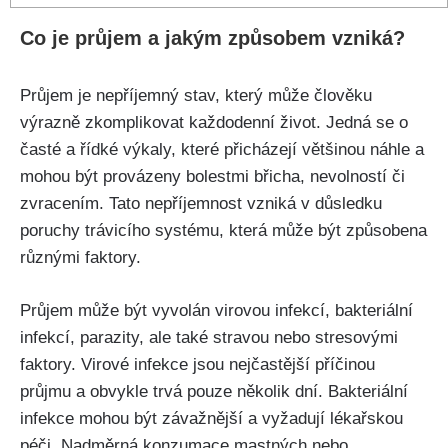
Co je průjem a jakým způsobem vzniká?
Průjem je nepříjemný stav, který může člověku
výrazně zkomplikovat každodenní život. Jedná se o
časté‍ a řídké výkaly, které přicházejí většinou náhle a
mohou být​ provázeny bolestmi břicha, nevolností‌ či
zvracením. Tato nepříjemnost vzniká v důsledku
poruchy trávicího systému, která ⁤může být způsobena
⁣různými faktory.
Průjem‌ může být vyvolán virovou‍ infekcí, bakteriální
infekcí, parazity, ale také stravou nebo stresovými
faktory. Virové infekce jsou nejčastější příčinou
průjmu a obvykle trvá pouze několik dní. ⁢Bakteriální⁤
infekce⁣ mohou ‍být závažnější a vyžadují lékařskou
péči. ⁣Nadměrná konzumace mastných nebo