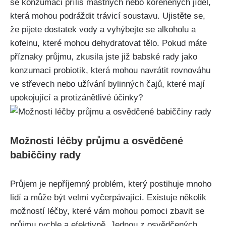
se konzumaci příliš mastných nebo kořeněných jídel,
která ⁤mohou podráždit trávicí soustavu. Ujistěte se,
že pijete dostatek vody​ a vyhýbejte se alkoholu a‌
kofeinu, které mohou dehydratovat tělo. Pokud máte
příznaky průjmu, zkusila jste ‍již babské rady jako
konzumaci probiotik, která mohou navrátit rovnováhu
ve střevech nebo užívání bylinných čajů, které mají
upokojující⁢ a protizánětlivé účinky?
Možnosti léčby ​průjmu a osvědčené⁢
babiččiny rady
Průjem je nepříjemný problém, který postihuje mnoho
⁣lidí a může být velmi vyčerpávající. Existuje několik
možností léčby, které vám mohou pomoci zbavit se
průjmu ‌rychle a efektivně. ​Jednou z osvědčených