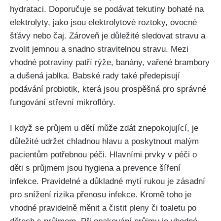
hydrataci. Doporučuje se podávat⁢ tekutiny bohaté na
elektrolyty, jako jsou elektrolytové roztoky, ovocné
šťávy nebo čaj. Zároveň je důležité ⁣sledovat stravu⁤ a
zvolit ​jemnou a snadno stravitelnou stravu. Mezi
vhodné potraviny⁢ patří rýže, banány, vařené brambory
a dušená jablka. Babské rady také předepisují
podávání​ probiotik, která jsou prospěšná pro správné
fungování ‌střevní mikroflóry.
I když se průjem u dětí‌ může zdát znepokojující, ⁤je
důležité ‌udržet chladnou hlavu a‍ poskytnout malým
pacientům potřebnou péči. Hlavními prvky v péči o
děti s průjmem jsou hygiena a prevence šíření
infekce. Pravidelné⁤ a důkladné mytí rukou je zásadní
pro snížení rizika přenosu infekce. Kromě​ toho je‍
vhodné pravidelně měnit a čistit pleny či toaletu po