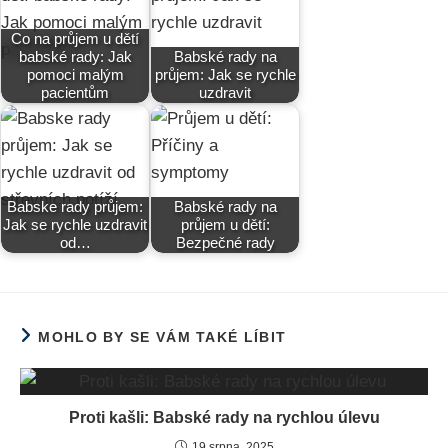
Co na průjem u dětí
babské rady: Jak
Babské rady na
pomoci malým
průjem: Jak se rychle
pacientům
uzdravit
Babske rady průjem:
Babské rady na
Jak se rychle uzdravit
průjem u dětí:
od…
Bezpečné rady
MOHLO BY SE VÁM TAKÉ LÍBIT
Proti kašli: Babské rady na rychlou úlevu
19 srpna, 2025