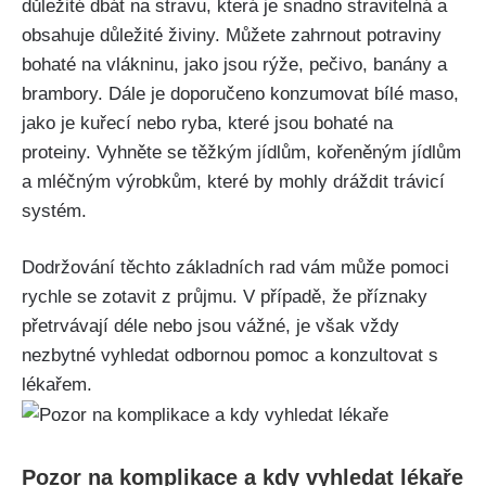
důležité dbát⁤ na stravu,‌ která je snadno stravitelná a
obsahuje důležité živiny. Můžete‌ zahrnout potraviny
bohaté na vlákninu, jako jsou⁤ rýže, pečivo, banány a
brambory. Dále ‍je doporučeno konzumovat bílé maso,
jako je kuřecí nebo ‍ryba, které jsou bohaté na
proteiny. Vyhněte ‍se těžkým jídlům, kořeněným jídlům
a mléčným výrobkům, které by mohly dráždit trávicí
systém.
Dodržování těchto základních rad vám může pomoci
rychle se zotavit ‍z průjmu.​ V případě, že příznaky
přetrvávají déle nebo jsou vážné, je však vždy⁣
nezbytné vyhledat odbornou pomoc a konzultovat​ s​
lékařem.
Pozor​ na komplikace⁣ a kdy vyhledat lékaře