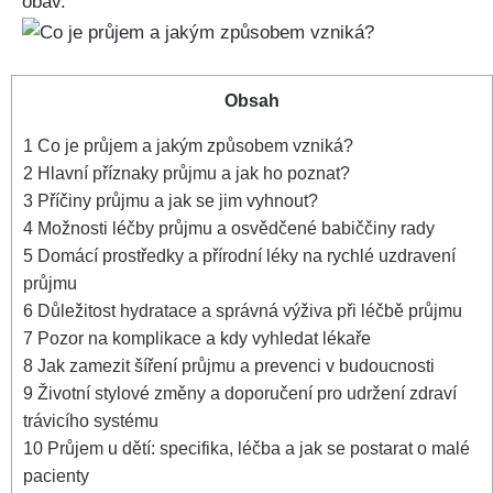
obav.
Obsah
1
Co je průjem a jakým způsobem vzniká?
2
Hlavní příznaky průjmu ​a jak ‌ho poznat?
3
Příčiny průjmu a jak se jim vyhnout?
4
Možnosti léčby ​průjmu a osvědčené⁢ babiččiny rady
5
Domácí prostředky a přírodní léky na rychlé uzdravení
průjmu
6
Důležitost hydratace a správná výživa při léčbě průjmu
7
Pozor​ na komplikace⁣ a kdy vyhledat lékaře
8
Jak zamezit šíření průjmu‍ a prevenci v budoucnosti
9
Životní⁢ stylové změny a doporučení pro ⁤udržení zdraví
trávicího systému
10
Průjem u dětí: specifika, léčba a jak se postarat o malé
pacienty