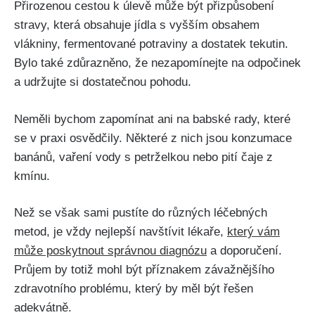
Přirozenou‍ cestou k úlevě může být přizpůsobení
stravy, která obsahuje jídla s vyšším‍ obsahem
vlákniny, ⁤fermentované potraviny ⁤a dostatek tekutin.⁤
Bylo také zdůrazněno, že nezapomínejte na odpočinek
a udržujte si ‍dostatečnou pohodu.
Neměli bychom zapomínat ani na babské rady, které
se v praxi osvědčily. Některé z nich jsou konzumace
⁣banánů, vaření vody s petrželkou nebo ⁣pití čaje z
kmínu.
Než se však sami pustíte do různých ​léčebných
metod, ⁣je vždy nejlepší navštívit lékaře,
který vám
může poskytnout správnou diagnózu
a doporučení.
Průjem by totiž mohl být příznakem závažnějšího
zdravotního problému, který by měl být ⁤řešen
adekvátně.