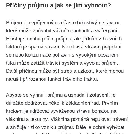
Příčiny průjmu a jak se jim vyhnout?
Průjem je nepříjemným a často bolestivým stavem,
který může způsobit vážné nepohodlí a ⁣vyčerpání.
Existuje mnoho příčin průjmu, ‍ale jedním z hlavních
faktorů je špatná strava. Nezdravá strava, přejídání
se nebo konzumace potravin s vysokým obsahem
tuku může zatížit trávicí systém a vyvolat průjem.
Další příčinou může být stres a úzkost, které mohou
narušit přirozenou funkci trávicího traktu.
Abyste se vyhnuli průjmu a usnadnili zotavení, je
důležité⁢ dodržovat několik základních rad. Prvním
krokem ⁢je‌ udržovat vyváženou stravu bohatou na⁣
vlákninu a tekutiny. Vláknina pomáhá regulovat trávení
a snižuje riziko vzniku průjmu.‌ Dále je dobré vyhýbat