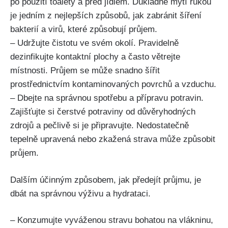
po použití toalety a před jídlem. Důkladné mytí rukou
je jedním z nejlepších⁤ způsobů, jak zabránit šíření
bakterií a virů, které způsobují průjem.
– Udržujte ‌čistotu ve svém okolí. Pravidelně
dezinfikujte kontaktní plochy a často větrejte
místnosti. Průjem se může snadno šířit‍
prostřednictvím kontaminovaných povrchů a vzduchu.
– Dbejte na správnou ⁤spotřebu a‌ přípravu potravin.
Zajišťujte si čerstvé potraviny od důvěryhodných
zdrojů a pečlivě si je připravujte. Nedostatečně
⁢tepelně upravená nebo zkažená strava může způsobit
průjem.
Dalším účinným způsobem, jak předejít průjmu, je
dbát na správnou výživu a hydrataci.
– Konzumujte vyváženou stravu bohatou na vlákninu,