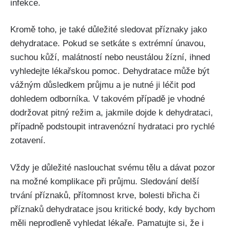
infekce.
Kromě toho, je také důležité sledovat​ příznaky jako
dehydratace. Pokud se setkáte s extrémní únavou,
suchou kůží, malátností nebo neustálou žízní, ihned
vyhledejte lékařskou pomoc.‍ Dehydratace může být
vážným důsledkem​ průjmu a je nutné​ ji léčit pod
dohledem odborníka. V takovém případě je vhodné
dodržovat pitný režim a, jakmile dojde k dehydrataci,
případně ‌podstoupit intravenózní‍ hydrataci pro rychlé
zotavení.
Vždy je důležité naslouchat svému ​tělu a dávat pozor
na možné komplikace při průjmu. Sledování ‍delší
trvání příznaků, přítomnost​ krve, bolesti břicha či
příznaků dehydratace jsou kritické⁢ body, kdy bychom
měli neprodleně vyhledat lékaře. Pamatujte si, že i