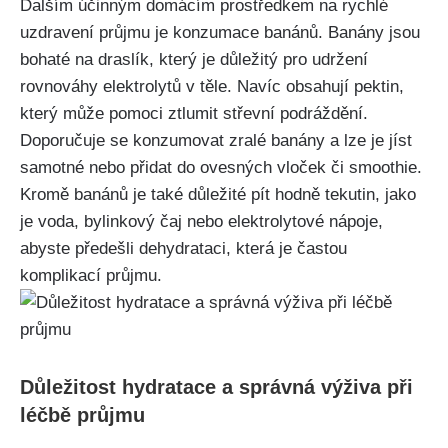
Dalším účinným domácím prostředkem ​na rychlé
uzdravení průjmu je konzumace banánů. Banány jsou
bohaté na draslík, který je důležitý pro udržení
rovnováhy elektrolytů v těle. Navíc obsahují pektin,
který může pomoci ztlumit střevní podráždění.
Doporučuje se ⁤konzumovat zralé banány a lze je ⁢jíst
samotné nebo přidat do ovesných vloček či smoothie.
Kromě banánů je také důležité pít hodně tekutin,​ jako
je ⁤voda, ⁢bylinkový čaj nebo elektrolytové ‌nápoje,
abyste předešli dehydrataci, která je častou
komplikací průjmu.
Důležitost hydratace a správná výživa při
léčbě průjmu