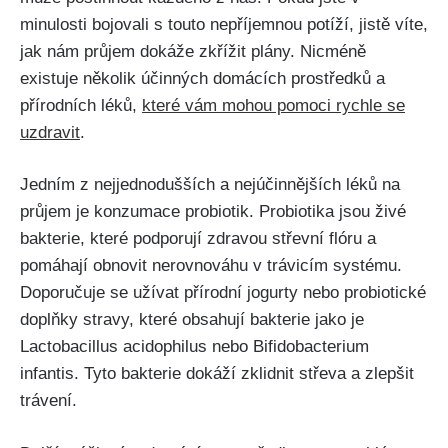
minulosti bojovali s touto⁣ nepříjemnou potíží, jistě víte,
jak ‍nám průjem dokáže zkřížit plány. Nicméně
existuje několik účinných domácích prostředků a⁣
přírodních léků,
které vám mohou pomoci rychle se
uzdravit
.
Jedním z nejjednodušších a nejúčinnějších léků na
průjem je konzumace ⁣probiotik. Probiotika jsou živé
bakterie, které podporují zdravou střevní flóru a
pomáhají obnovit nerovnováhu v trávicím systému.
Doporučuje se užívat přírodní jogurty nebo probiotické
doplňky stravy, které obsahují⁤ bakterie jako je
⁤Lactobacillus acidophilus nebo Bifidobacterium
infantis. Tyto bakterie​ dokáží zklidnit střeva a zlepšit⁣
trávení.