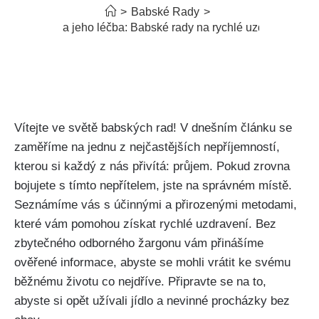
>
Babské Rady
>
Průjem a jeho léčba: Babské rady na rychlé uzdravení
Vítejte ve světě babských rad! V dnešním článku se
zaměříme na jednu z nejčastějších nepříjemností,
kterou si⁢ každý z nás přivítá: průjem. Pokud zrovna
bojujete s tímto nepřítelem, jste na správném místě.
Seznámíme vás s účinnými ⁢a přirozenými metodami,
které vám pomohou získat rychlé uzdravení. Bez
zbytečného⁣ odborného žargonu vám‌ přinášíme
ověřené informace, abyste se mohli‍ vrátit ke svému
běžnému životu co nejdříve. Připravte se na​ to,
abyste si⁢ opět užívali jídlo a nevinné procházky bez