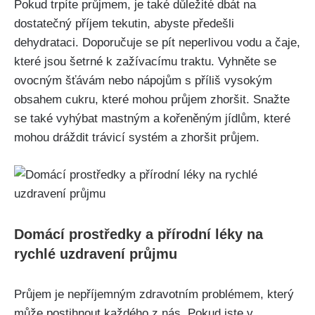
Pokud trpíte průjmem, je také důležité dbát na
dostatečný příjem tekutin, abyste předešli
dehydrataci. Doporučuje ‌se pít neperlivou vodu a čaje,
které jsou ‍šetrné k ‍zažívacímu ‌traktu. Vyhněte‍ se
ovocným šťávám nebo nápojům s příliš vysokým
obsahem cukru, které mohou průjem zhoršit. Snažte
‌se také vyhýbat mastným a kořeněným jídlům, které
mohou dráždit trávicí systém a zhoršit průjem.
Domácí prostředky a přírodní léky na
rychlé uzdravení průjmu
Průjem je nepříjemným zdravotním problémem,‍ který
může postihnout každého z nás. Pokud jste v