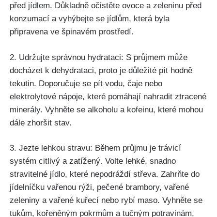
před jídlem. Důkladně očistěte ovoce a zeleninu před
konzumací​ a vyhýbejte se jídlům, která ⁣byla
připravena ve špinavém‍ prostředí.
2. Udržujte správnou hydrataci: S ⁣průjmem může
docházet k dehydrataci, proto je důležité pít hodně
tekutin.‍ Doporučuje se pít ‌vodu, čaje‌ nebo
elektrolytové nápoje, které pomáhají nahradit ztracené
minerály. Vyhněte se alkoholu a kofeinu, které mohou
dále zhoršit stav.
3. Jezte lehkou stravu: Během průjmu je trávicí
systém citlivý a​ zatížený. Volte lehké, snadno
stravitelné jídlo, které nepodráždí střeva. Zahrňte do
jídelníčku ⁣vařenou rýži, ‍pečené brambory, vařené
zeleniny a vařené kuřecí ‌nebo rybí maso. Vyhněte​ se
tukům, kořeněným pokrmům⁤ a tučným potravinám,