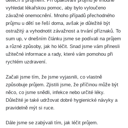
dětech s průjmem. Při opakování průjmu je vhodné
vyhledat lékařskou ‍pomoc, aby bylo vyloučeno
závažné ‍onemocnění. Mnoho případů ⁢přechodného
průjmu u dětí‌ se řeší ‍doma, avšak je důležité být ​
ostražitý a vyhodnotit závažnost a trvání příznaků. To
sum up, v dnešním článku jsme se podívali na průjem
a různé způsoby, jak ho léčit. Snad jsme vám přinesli
⁢užitečné informace a rady, které vám pomohou⁢ při
rychlém uzdravení.
Začali jsme tím, že jsme ⁤vyjasnili, co vlastně
způsobuje průjem. Zjistili jsme, že příčinou může být
něco, co jsme snědli, infekce nebo určité léky.
Důležité je také udržovat dobré hygienické návyky a
pravidelně mýt si ruce.
Dále ​jsme se zabývali tím, jak léčit průjem.