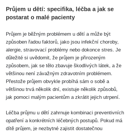
Průjem u dětí: specifika, léčba a jak se
postarat o malé pacienty
Průjem je běžným problémem u dětí ‍a může být
způsoben řadou faktorů, jako jsou infekční choroby,
alergie, stravovací‌ problémy nebo dokonce stres. Je
důležité si uvědomit, že průjem je přirozeným
způsobem, jak se ⁤tělo zbavuje škodlivých látek, a že
většinou není závažným ‌zdravotním problémem.
Přestože průjem obvykle probíhá sám o sobě a
většinou trvá několik dní, existuje několik způsobů,
jak pomoci malým pacientům a zkrátit jejich utrpení.
Léčba⁢ průjmu u dětí zahrnuje⁤ kombinaci preventivních
opatření a konkrétních léčebných postupů. Pokud má
dítě⁣ průjem, je nezbytné zajistit dostatečnou