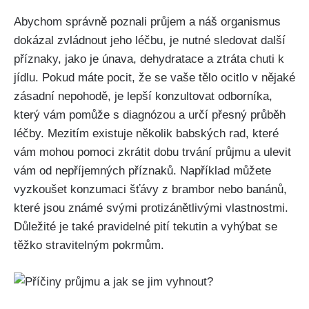
Abychom ​správně poznali průjem a náš organismus
dokázal zvládnout jeho léčbu, ⁢je nutné ⁣sledovat další
příznaky, jako je únava, dehydratace a ztráta ⁣chuti k
jídlu. Pokud máte pocit, ​že se vaše tělo ocitlo v nějaké
zásadní ‌nepohodě, je lepší konzultovat ‍odborníka,
který vám pomůže s diagnózou a určí přesný průběh
léčby. Mezitím existuje několik babských ⁤rad, které
vám mohou pomoci zkrátit dobu trvání průjmu a ulevit
vám od ‌nepříjemných příznaků. Například můžete
vyzkoušet konzumaci šťávy z brambor nebo banánů,
které‍ jsou známé svými protizánětlivými vlastnostmi.
Důležité je také pravidelné pití tekutin a vyhýbat se
těžko stravitelným pokrmům.