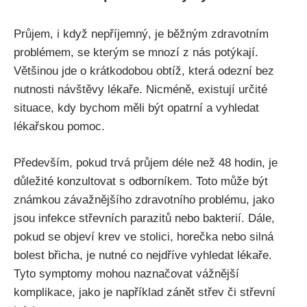
Průjem, i když nepříjemný, je běžným ⁣zdravotním‌
problémem, se kterým‍ se mnozí z nás potýkají.
Většinou jde o ‍krátkodobou obtíž, která odezní bez
nutnosti návštěvy lékaře. Nicméně, existují určité
situace,⁤ kdy bychom měli být opatrní a vyhledat
lékařskou pomoc.
Především, pokud trvá průjem déle​ než 48 hodin, je
důležité konzultovat s odborníkem. Toto může být
známkou závažnějšího zdravotního problému, jako
jsou infekce střevních parazitů nebo bakterií. Dále,
pokud se ​objeví krev ve stolici, horečka nebo ​silná
bolest břicha, je nutné co ⁣nejdříve vyhledat lékaře.
Tyto symptomy mohou naznačovat vážnější
komplikace, jako ​je například zánět ⁤střev či střevní