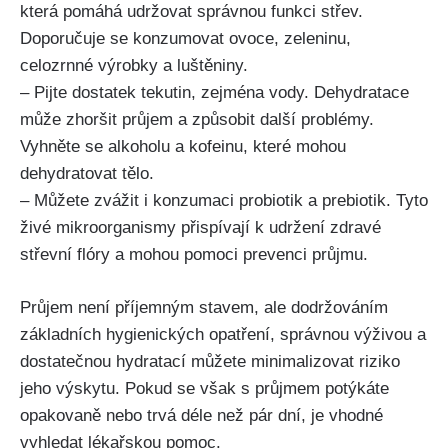
která pomáhá udržovat správnou funkci střev.
Doporučuje se konzumovat ovoce, zeleninu,
celozrnné výrobky a ⁢luštěniny.
– Pijte dostatek tekutin,⁤ zejména vody. Dehydratace
může zhoršit průjem a způsobit další problémy.‌
Vyhněte ‌se alkoholu a ⁣kofeinu,‍ které mohou
dehydratovat tělo.
– Můžete zvážit i konzumaci probiotik a ⁢prebiotik. Tyto
živé ⁢mikroorganismy přispívají k udržení zdravé
střevní flóry a mohou pomoci prevenci průjmu.
Průjem není příjemným stavem, ‌ale dodržováním
základních hygienických opatření, správnou výživou a
dostatečnou hydratací můžete minimalizovat riziko
jeho výskytu. Pokud se však s ‌průjmem⁤ potýkáte
⁣opakovaně nebo trvá déle než pár dní, je‍ vhodné
vyhledat lékařskou pomoc.