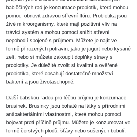
babiččiných rad je konzumace probiotik, která mohou
pomoci⁣ obnovit zdravou střevní flóru. Probiotika jsou
živé mikroorganismy, které ‍mají pozitivní⁣ vliv na
trávicí systém a mohou pomoci snížit střevní
nepohodlí spojené s průjmem. Můžete je najít ve
formě ⁣přirozených potravin, jako je ​jogurt ⁢nebo ‌kysané
zelí, nebo si⁣ můžete zakoupit doplňky stravy‍ s
probiotiky. Je důležité zvolit si kvalitní a ověřené
probiotika, které obsahují dostatečné množství
bakterií ⁤a jsou životaschopné.
Další babskou radou pro léčbu průjmu‍ je ‍konzumace
brusinek. Brusinky jsou‌ bohaté na látky s přírodními
antibakteriálními vlastnostmi, které mohou pomoci
bojovat proti příčině průjmu. Můžete je‍ konzumovat ve
formě čerstvých plodů, šťávy nebo sušených bobulí.