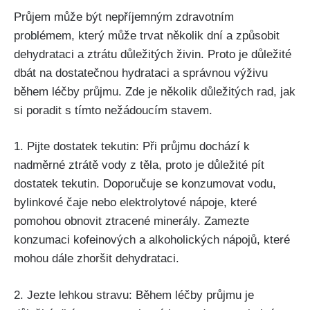
Průjem může být nepříjemným zdravotním
problémem, který může trvat několik dní a způsobit
⁢dehydrataci​ a ztrátu ​důležitých živin. Proto je důležité
dbát na dostatečnou hydrataci a ​správnou výživu
během ​léčby průjmu. Zde je několik důležitých rad, jak
si poradit s tímto nežádoucím stavem.
1. Pijte ⁤dostatek tekutin: Při⁤ průjmu dochází k
nadměrné ztrátě​ vody z těla, proto je důležité pít
dostatek tekutin. Doporučuje⁣ se konzumovat vodu,
bylinkové čaje nebo elektrolytové nápoje, které
pomohou obnovit ztracené minerály. Zamezte
konzumaci kofeinových a alkoholických nápojů, které
mohou dále zhoršit dehydrataci.
2. Jezte lehkou stravu: Během léčby průjmu je