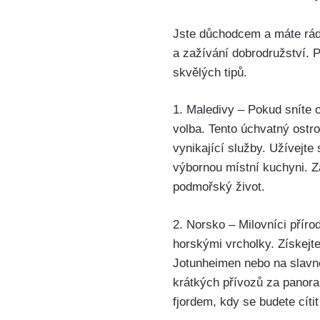
Jste důchodcem a máte rádi
a zažívání dobrodružství. P
skvělých tipů.
1. Maledivy – Pokud sníte o
volba. Tento úchvatný ostro
vynikající služby. Užívejte 
výbornou místní kuchyni. Zá
podmořský život.
2. Norsko – Milovníci přír
horskými vrcholky. Získejt
Jotunheimen nebo na slavné 
krátkých přívozů za panora
fjordem, kdy se budete cíti