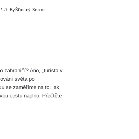
ř
By
Šťastný Senior
 zahraničí? Ano, „turista v
vování světa po
u se zaměříme na to, jak
svou cestu naplno. Přečtěte