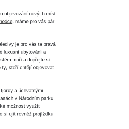
 o objevování nových míst
chodce
, máme pro vás pár
ledivy je pro vás ta pravá
ké luxusní ubytování a
istém moři a dopřejte si
y, kteří chtějí objevovat
 fjordy a úchvatnými
trasách v Národním parku
také možnost využít
si ujít rovněž projížďku