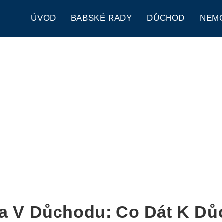
ÚVOD
BABSKÉ RADY
DŮCHOD
NEM
ta V Důchodu: Co Dát K D