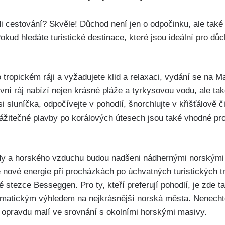
 cestování? Skvěle! Důchod není jen o odpočinku, ale také
okud hledáte turistické destinace,
které jsou ideální pro dů
 tropickém ráji a vyžadujete klid a relaxaci, vydání se na Ma
vní ráj nabízí nejen krásné pláže a tyrkysovou vodu, ale ta
si sluníčka, odpočívejte v pohodlí, šnorchlujte v křišťálově č
žitečné plavby po korálových útesech jsou také vhodné pro t
ody a horského vzduchu budou nadšeni nádhernými norskými
e nové energie při procházkách po úchvatných turistických 
stezce Besseggen. Pro ty, kteří preferují pohodlí, je zde 
matickým výhledem na nejkrásnější norská města. Nenechte 
t opravdu malí ve srovnání s okolními horskými masivy.