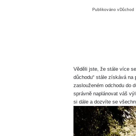
Publikováno v
Důchod
Věděli jste, že stále více 
důchodu“ stále získává na p
zaslouženém odchodu do dů
správně naplánovat váš výle
si dále a dozvíte se všechn