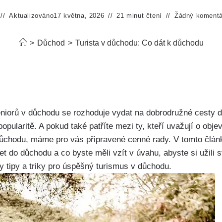
Aktualizováno
17 května, 2026
21 minut čtení
Žádný komentá
>
Důchod
>
Turista v důchodu: Co dát k důchodu
seniorů v důchodu se rozhoduje vydat na dobrodružné cesty do
opularitě. A pokud také patříte mezi ty, kteří uvažují o obje
chodu, máme pro vás připravené cenné rady. V tomto článk
t do důchodu a co byste měli vzít v úvahu, abyste si užili 
y tipy a triky pro úspěšný turismus v důchodu.