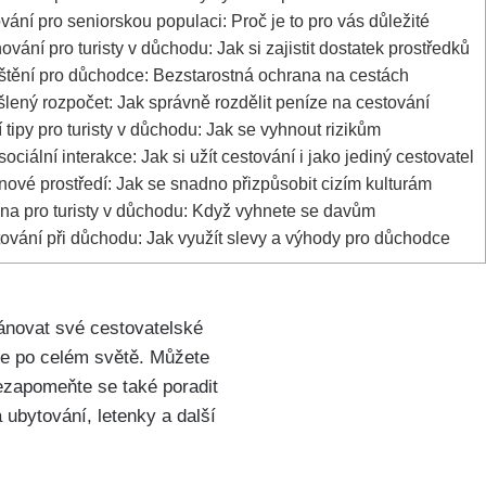
ání pro seniorskou populaci: Proč je to pro vás důležité
vání pro turisty v důchodu: Jak si zajistit dostatek prostředků
štění pro důchodce: Bezstarostná ochrana na cestách
ený rozpočet: Jak správně rozdělit peníze na cestování
tipy pro turisty v důchodu: Jak se vyhnout rizikům
ciální interakce: Jak si užít cestování i jako jediný cestovatel
ové prostředí: Jak se snadno přizpůsobit cizím kulturám
na pro turisty v důchodu: Když vyhnete se davům
vání při důchodu: Jak využít slevy a výhody pro důchodce
lánovat své cestovatelské
ce po celém světě. Můžete
Nezapomeňte se také poradit
 ubytování, letenky a další