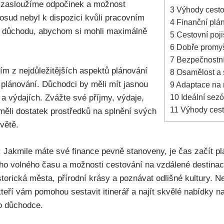
i zasloužíme odpočinek a možnost
3
Výhody cestov
osud nebyl k dispozici kvůli pracovním
4
Finanční pláno
k důchodu, abychom si mohli maximálně
5
Cestovní poji
6
Dobře promyšl
7
Bezpečnostní 
ím z nejdůležitějších aspektů plánování
8
Osamělost a so
 plánování. Důchodci by měli mít jasnou
9
Adaptace na n
10
Ideální sezó
a výdajích. Zvážte své příjmy, výdaje,
11
Výhody cesto
 měli dostatek prostředků na splnění svých
větě.
: Jakmile máte své finance pevně stanoveny, je čas začít p
ého volného času a možnosti cestování na vzdálené destina
istorická města, přírodní krásy a poznávat odlišné kultury. 
teří vám pomohou sestavit itinerář a najít skvělé nabídky na
o důchodce.