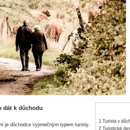
o dát k důchodu
1
Turista v důc
ní je důchodce výjimečným typem turisty.
2
Turistické de