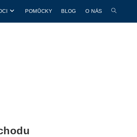
OCI
POMŮCKY
BLOG
O NÁS
ůchodu