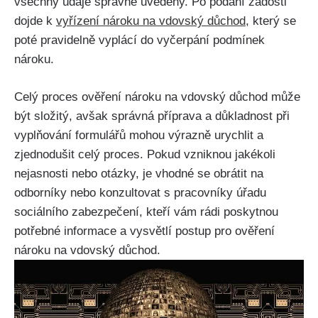
všechny údaje správně uvedeny. Po podání žádosti
dojde k
vyřízení nároku na vdovský důchod
, který se
poté pravidelně vyplácí do vyčerpání podmínek
nároku.
Celý proces ověření nároku na vdovský důchod může
být složitý, avšak správná příprava a důkladnost při
vyplňování formulářů mohou výrazně urychlit a
zjednodušit celý proces. Pokud vzniknou jakékoli
nejasnosti nebo otázky, je vhodné se obrátit na
odborníky nebo konzultovat s pracovníky úřadu
sociálního zabezpečení, kteří vám rádi poskytnou
potřebné informace a vysvětlí postup pro ověření
nároku na vdovský důchod.