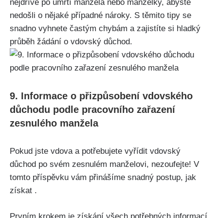
nejdříve po úmrtí manžela nebo manželky, abyste
nedošli o nějaké případné nároky. S těmito tipy se
snadno vyhnete častým chybám a zajistíte si hladký
průběh žádání o vdovský důchod.
9. Informace o přizpůsobení vdovského
důchodu podle pracovního zařazení
zesnulého manžela
Pokud jste vdova a potřebujete vyřídit vdovský
důchod po svém zesnulém manželovi, nezoufejte! V
tomto příspěvku vám přinášíme snadný postup, jak
získat .
Prvním krokem je získání všech potřebných informací