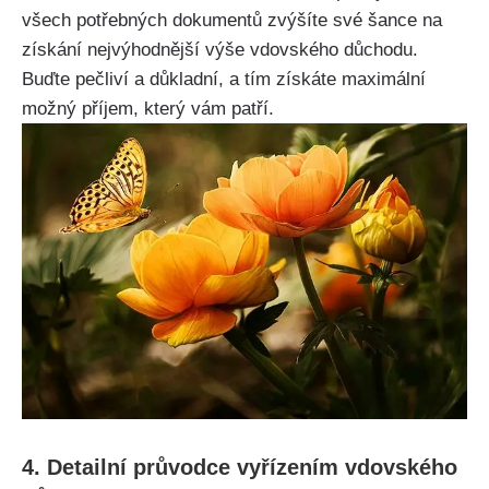
všech potřebných dokumentů zvýšíte své šance na
získání nejvýhodnější výše vdovského důchodu.
Buďte pečliví a důkladní, a tím získáte maximální
možný příjem, který vám patří.
4. Detailní průvodce vyřízením vdovského