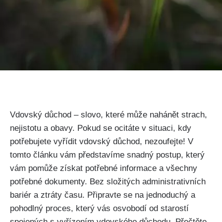
Vdovský důchod – slovo, které může nahánět strach,
nejistotu a obavy. Pokud se ocitáte v situaci, kdy
potřebujete vyřídit vdovský důchod, nezoufejte! V
tomto článku vám představíme snadný postup, který
vám pomůže získat potřebné informace a všechny
potřebné dokumenty. Bez složitých administrativních
bariér a ztráty času. Připravte se na jednoduchý a
pohodlný proces, který vás osvobodí od starostí
spojených s vyřízením vdovského důchodu. Přečtěte