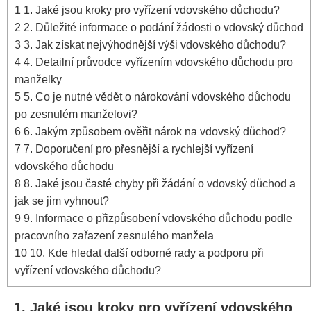
1
1. Jaké jsou kroky pro vyřízení vdovského důchodu?
2
2. Důležité informace o podání žádosti o vdovský důchod
3
3. Jak získat nejvýhodnější výši vdovského důchodu?
4
4. Detailní průvodce vyřízením vdovského důchodu pro
manželky
5
5. Co je nutné vědět o nárokování vdovského důchodu
po zesnulém manželovi?
6
6. Jakým způsobem ověřit nárok na vdovský důchod?
7
7. Doporučení pro přesnější a rychlejší vyřízení
vdovského důchodu
8
8. Jaké jsou časté chyby při žádání o vdovský důchod a
jak se jim vyhnout?
9
9. Informace o přizpůsobení vdovského důchodu podle
pracovního zařazení zesnulého manžela
10
10. Kde hledat další odborné rady a podporu při
vyřízení vdovského důchodu?
1. Jaké jsou kroky pro vyřízení vdovského