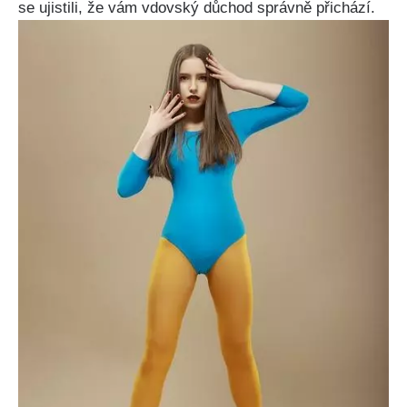
se ujistili, že vám vdovský důchod správně přichází.