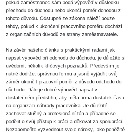
pokud zaměstnanec sám podá výpověď v důsledku
přechodu do důchodu nebo ukončí poměr dohodou z
tohoto důvodu. Odstupné ze zákona náleží pouze
tehdy, pokud k ukončení pracovního poměru dochází
z organizačních důvodů ze strany zaměstnavatele.
Na závěr ​našeho článku s praktickými radami jak
napsat výpověď při odchodu do důchodu, je důležité si
uvědomit několik⁢ klíčových poznatků. Především je
⁢nutné dodržet správnou formu a jasně vyjádřit ⁣svůj
⁢záměr ukončit ⁤pracovní ⁤poměr z důvodu odchodu do
důchodu. Dále je dobré výpověď⁢ napsat v⁤
dostatečném předstihu, aby měla firma dostatek‌ času
na organizaci náhrady ‌pracovníka. Je ⁢důležité⁢
zachovat slušný a profesionální⁢ tón ‍a ⁢případně se
podělit⁣ o svůj ‌přístup k‌ práci a děkovat⁤ za spolupráci.
Nezapomeňte vyzvednout svoje‍ nároky, jako peněžité