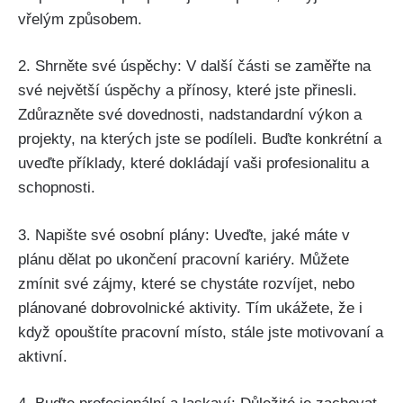
vřelým způsobem.
2.‍ Shrněte‍ své úspěchy: V další části se zaměřte na
své největší ⁤úspěchy a přínosy, které⁤ jste ⁢přinesli.
Zdůrazněte své dovednosti, nadstandardní výkon a
projekty, na kterých jste se ​podíleli. Buďte konkrétní a
uveďte příklady, ⁢které dokládají vaši profesionalitu a
schopnosti.
3.⁢ Napište ‌své osobní plány: ‌Uveďte, jaké máte ⁣v
plánu dělat po ukončení pracovní ​kariéry. Můžete
zmínit své zájmy, které se chystáte rozvíjet, nebo
plánované dobrovolnické aktivity. Tím ⁤ukážete, že i​
když opouštíte ​pracovní ​místo, stále ⁢jste⁢ motivovaní a
aktivní.