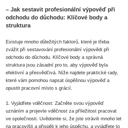
– Jak ‌sestavit profesionální výpověď při
odchodu​ do​ důchodu: Klíčové body a
struktura
Existuje mnoho důležitých ⁢faktorů, které⁢ je třeba‌
zvážit​ při sestavování profesionální výpovědi při
odchodu do důchodu. Klíčové body a ‍správná
struktura jsou zásadní ⁤pro to,‌ aby výpověď byla
efektivní a ⁣přesvědčivá. Níže najdete praktické rady,
které vám pomohou napsat ⁤úspěšnou výpověď ​a
opustit pracovní místo s grácií.
1. Vyjádřete vděčnost: Začněte ​svou výpověď
uznáním a ⁤projevte vděčnost ⁣za příležitost pracovat
ve společnosti.​ Uvědomte ​si, že jste⁤ strávili mnoho let
na pracovišti a přispěli ⁤k jeho úspěchu, ⁣a vyjádřete⁢ to⁣