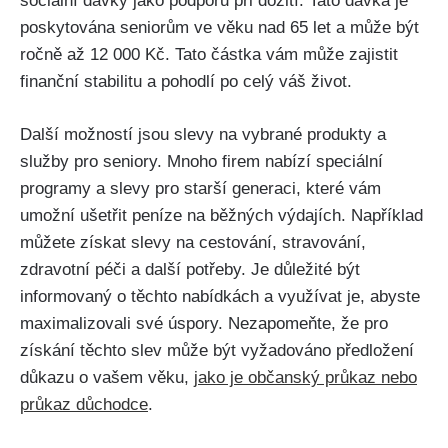
sociální dávky jako podporu při dožití. Tato‌ dávka je
poskytována seniorům ve věku nad 65 let a může⁣ být⁤
ročně až 12 ⁤000‍ Kč. Tato ‍částka vám může zajistit‍
finanční stabilitu a pohodlí po celý váš život.
Další​ možností jsou slevy na‍ vybrané produkty⁢ a
služby pro seniory. Mnoho firem nabízí speciální
programy a slevy ‌pro starší‍ generaci, které vám
umožní ušetřit ​peníze na běžných⁤ výdajích. Například
můžete získat slevy na cestování, stravování,
zdravotní péči‍ a další potřeby. Je důležité být⁤
informovaný o těchto nabídkách ⁤a ‍využívat ​je, ​abyste
maximalizovali‍ své úspory. Nezapomeňte, že pro⁢
získání⁤ těchto slev může být‍ vyžadováno předložení
důkazu ‌o vašem ⁣věku,
jako‌ je občanský průkaz nebo
průkaz důchodce
.