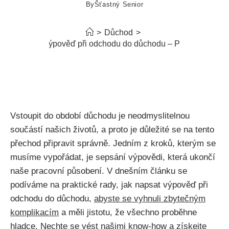
By
Šťastný Senior
>
Důchod
>
Jak napsat výpověď při odchodu do důchodu – Praktické rady
Vstoupit do období důchodu je‍ neodmyslitelnou
součástí našich ⁤životů, a ⁤proto⁤ je důležité ‍se na tento
přechod připravit​ správně. Jedním z kroků, kterým se
musíme vypořádat, je sepsání výpovědi, která ⁢ukončí
⁢naše pracovní působení. V ⁢dnešním článku se
podíváme na praktické rady, ‍jak napsat výpověď při
⁢odchodu do ⁣důchodu,
abyste se⁣ vyhnuli zbytečným
komplikacím
a měli⁤ jistotu, že všechno proběhne
hladce. Nechte se vést našimi know-how a získejte