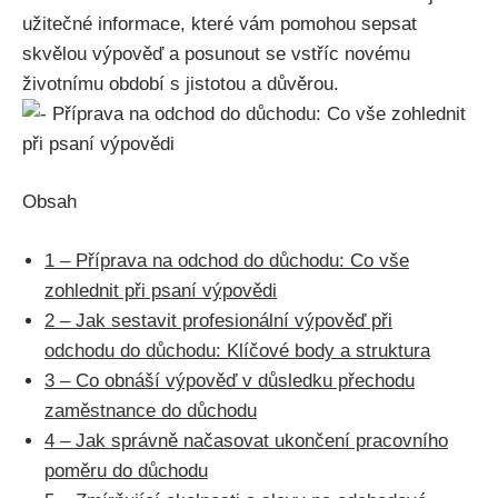
užitečné informace, ⁤které vám pomohou sepsat
⁣skvělou ​výpověď a ‌posunout ⁤se vstříc⁤ novému
životnímu období s jistotou ⁣a důvěrou.
Obsah
1
– ‌Příprava na odchod⁣ do ‌důchodu: ​Co vše
zohlednit ⁢při ‌psaní výpovědi
2
– Jak ‌sestavit profesionální výpověď při
odchodu​ do​ důchodu: Klíčové body a struktura
3
– Co obnáší výpověď v důsledku přechodu
zaměstnance do důchodu
4
– Jak správně načasovat ukončení pracovního
poměru do důchodu