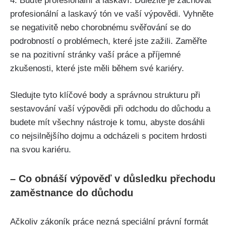
4.‌ Buďte profesionální a‍ laskaví: Důležité je zachovat
⁢profesionální a laskavý tón ve ‌vaší ⁢výpovědi. Vyhněte
se negativitě nebo chorobnému​ svěřování se do
podrobností o ⁢problémech, které jste zažili. Zaměřte⁤
se ​na pozitivní stránky vaší práce⁢ a příjemné
zkušenosti, které jste měli během své kariéry.
Sledujte tyto klíčové body a správnou strukturu při
sestavování⁢ vaší výpovědi při ​odchodu do důchodu a
budete ⁤mít všechny nástroje k tomu, abyste dosáhli
co nejsilnějšího dojmu a odcházeli s pocitem‌ hrdosti​
na svou kariéru.
– Co obnáší výpověď v důsledku přechodu
zaměstnance do důchodu
Ačkoliv zákoník práce nezná speciální právní formát