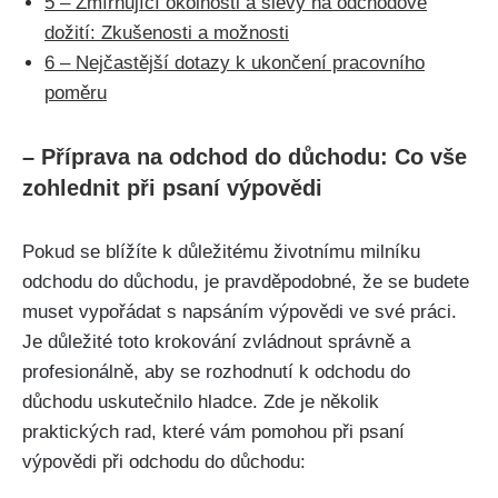
5
– Zmírňující okolnosti⁣ a slevy na odchodové
dožití: Zkušenosti⁤ a možnosti
6
– Nejčastější dotazy k ukončení pracovního
poměru
– ‌Příprava na odchod⁣ do ‌důchodu: ​Co vše
zohlednit ⁢při ‌psaní výpovědi
Pokud se blížíte k důležitému životnímu milníku
odchodu ⁢do ⁤důchodu, je pravděpodobné, že se‍ budete
muset vypořádat s napsáním výpovědi ‍ve své práci.
Je důležité ⁤toto ​krokování zvládnout správně a‌
profesionálně, aby se rozhodnutí‍ k‌ odchodu ⁣do
důchodu uskutečnilo hladce. Zde je několik
praktických rad, které vám pomohou‍ při psaní
výpovědi při ‍odchodu do důchodu: