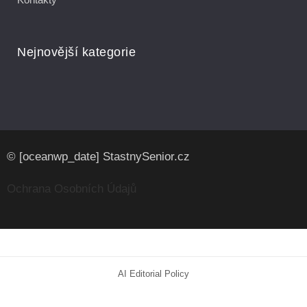
Nejnovější kategorie
© [oceanwp_date] StastnySenior.cz
Ochrana Osobních Údajů
AI Editorial Policy