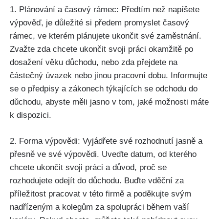
1. Plánování a časový rámec: ​Předtím než napíšete
výpověď, je důležité si ‌předem promyslet časový
rámec, ve kterém ​plánujete ukončit⁤ své zaměstnání.
‌Zvažte⁢ zda chcete‍ ukončit svoji práci okamžitě ‍po​
dosažení věku důchodu,⁤ nebo zda‍ přejdete na⁣
částečný úvazek nebo jinou pracovní dobu. ‍Informujte
se ⁢o předpisy a zákonech týkajících se odchodu do
důchodu, abyste měli jasno v tom, jaké možnosti máte
k dispozici.
2. Forma výpovědi: Vyjádřete ‌své rozhodnutí jasně a
přesně ve ⁣své výpovědi. Uveďte datum, od ⁢kterého⁣
chcete ukončit svoji práci a ⁣důvod, proč se
rozhodujete ‍odejít ‌do důchodu. Buďte vděční⁢ za
příležitost pracovat v této⁤ firmě a poděkujte⁢ svým
nadřízeným a‌ kolegům za​ spolupráci ⁤během‌ vaší