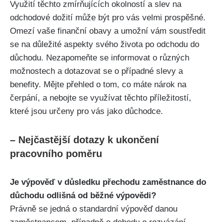
Využití ⁤těchto⁢ zmírňujících okolností ⁤a slev na
odchodové dožití může ​být pro‌ vás‍ velmi prospěšné.
Omezí​ vaše finanční obavy a umožní vám ⁣soustředit
se na‌ důležité aspekty svého ​života ‍po odchodu do
důchodu. Nezapomeňte se informovat o různých
možnostech a dotazovat se o případné slevy a
benefity. Mějte přehled⁢ o tom, ​co máte nárok na
čerpání, a ‍nebojte se využívat těchto příležitostí,
které jsou určeny pro​ vás jako důchodce.
– Nejčastější dotazy k ukončení
pracovního poměru
Je výpověď v důsledku přechodu zaměstnance do
důchodu odlišná od běžné výpovědi?
Právně se jedná o standardní výpověď danou