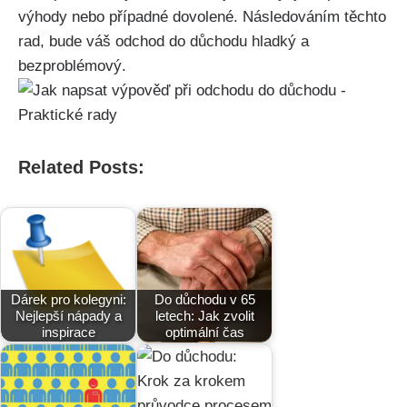
výhody nebo ‍případné dovolené. Následováním těchto
rad, bude váš odchod do důchodu⁣ hladký a
bezproblémový.
Related Posts:
Dárek pro kolegyni:
Do důchodu v 65
Nejlepší nápady a
letech: Jak zvolit
inspirace
optimální čas