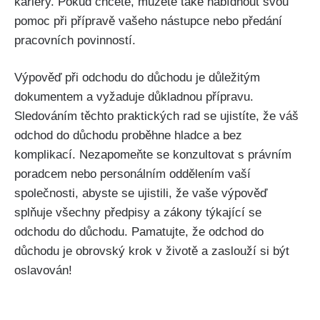
⁣kariéry. Pokud⁤ chcete, můžete také nabídnout svou
pomoc při přípravě vašeho nástupce nebo předání
pracovních povinností.
Výpověď při odchodu do důchodu ‌je důležitým
dokumentem a vyžaduje důkladnou přípravu.
⁤Sledováním těchto praktických rad se ujistíte, že váš
odchod ‌do ​důchodu proběhne‌ hladce a bez
komplikací. Nezapomeňte se konzultovat s právním
poradcem ⁢nebo personálním ⁢oddělením vaší
společnosti, abyste ⁢se ujistili, že vaše výpověď
splňuje všechny předpisy a ⁣zákony ‍týkající se
odchodu do ‍důchodu. Pamatujte, že⁣ odchod⁢ do
důchodu je obrovský krok v⁢ životě⁣ a⁤ zaslouží si být
oslavován!