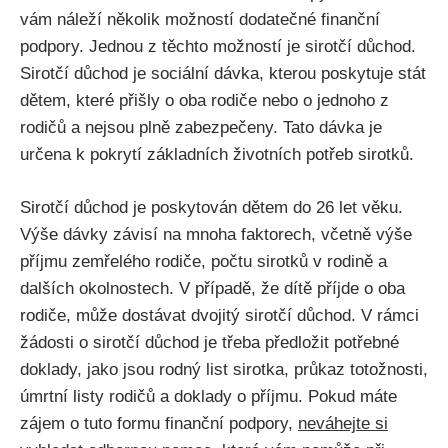
vám náleží několik možností dodatečné finanční
podpory. Jednou z těchto možností je sirotčí důchod.
Sirotčí důchod je sociální dávka, kterou poskytuje stát
dětem, které přišly o oba rodiče nebo o jednoho z
rodičů a nejsou plně zabezpečeny. Tato dávka je
určena k pokrytí základních životních potřeb sirotků.
Sirotčí důchod je poskytován dětem do 26 let věku.
Výše dávky závisí na mnoha faktorech, včetně výše
příjmu zemřelého rodiče, počtu sirotků v rodině a
dalších okolnostech. V případě, že dítě příjde o oba
rodiče, může dostávat dvojitý sirotčí důchod. V rámci
žádosti o sirotčí důchod je třeba předložit potřebné
doklady, jako jsou rodný list sirotka, průkaz totožnosti,
úmrtní listy rodičů a doklady o příjmu. Pokud máte
zájem o tuto formu finanční podpory,
neváhejte si