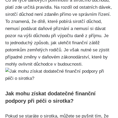
Co se týče daňových povinností a sirotčího důchodu,
platí zde určitá pravidla. Na rozdíl od ostatních dávek,
sirotčí důchod není zdaněn přímo ve správním řízení.
To znamená, že dítě, které pobírá sirotčí důchod,
nemusí podávat daňové přiznání a nemusí si dávat
pozor na výši důchodu při výpočtu daně z příjmu. Je
to jednoduchý způsob, jak ulehčit finanční zátěž
potomkům zemřelých rodičů. Je však nutné se zjistit
případné změny v daňovém zákonodárství, které by
mohly ovlivnit důchodce v budoucnosti.
Jak mohu získat dodatečné finanční
podpory při péči o sirotka?
Pokud se staráte o sirotka, můžete se pyšnit tím, že