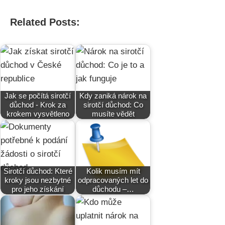
Related Posts:
Jak se počítá sirotčí
Kdy zaniká nárok na
důchod - Krok za
sirotčí důchod: Co
krokem vysvětleno
musíte vědět
Sirotčí důchod: Které
Kolik musím mít
kroky jsou nezbytné
odpracovaných let do
pro jeho získání
důchodu –…