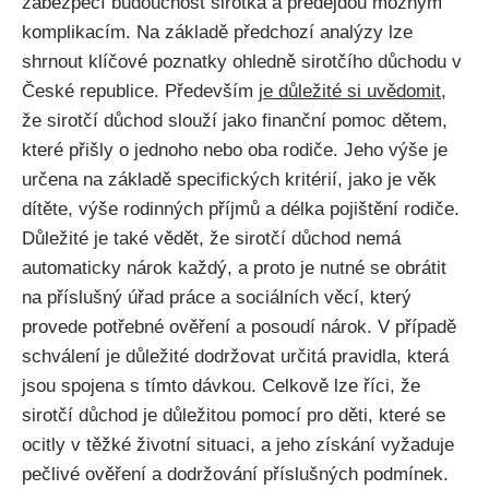
zabezpečí budoucnost sirotka a předejdou možným
komplikacím. Na základě předchozí analýzy lze
shrnout klíčové poznatky ohledně sirotčího důchodu v
České republice. Především
je důležité si uvědomit
,
že sirotčí důchod slouží jako finanční pomoc dětem,
které přišly o jednoho nebo oba rodiče. Jeho výše je
určena na základě specifických kritérií, jako je věk
dítěte, výše rodinných příjmů a délka pojištění rodiče.
Důležité je také vědět, že sirotčí důchod nemá
automaticky nárok každý, a proto je nutné se obrátit
na příslušný úřad práce a sociálních věcí, který
provede potřebné ověření a posoudí nárok. V případě
schválení je důležité dodržovat určitá pravidla, která
jsou spojena s tímto dávkou. Celkově lze říci, že
sirotčí důchod je důležitou pomocí pro děti, které se
ocitly v těžké životní situaci, a jeho získání vyžaduje
pečlivé ověření a dodržování příslušných podmínek.