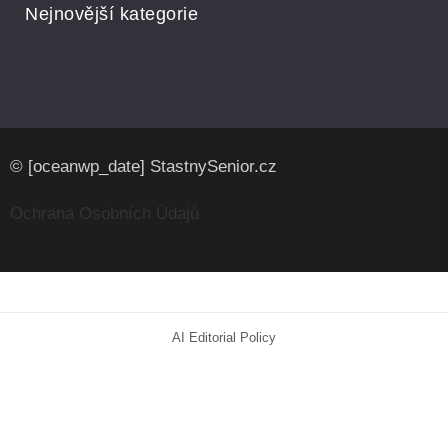
Nejnovější kategorie
© [oceanwp_date] StastnySenior.cz
Ochrana Osobních Údajů
AI Editorial Policy