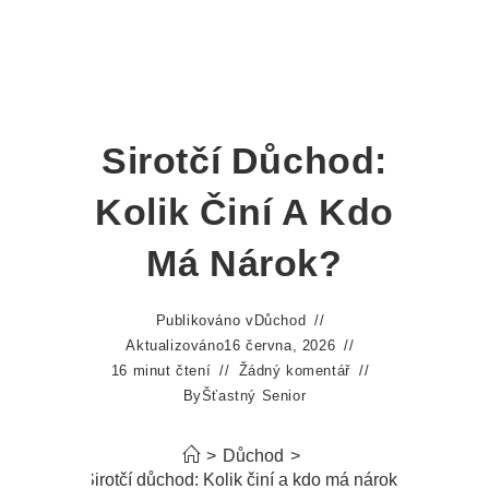
Sirotčí Důchod:
Kolik Činí A Kdo
Má Nárok?
Publikováno v
Důchod
Aktualizováno
16 června, 2026
16 minut čtení
Žádný komentář
By
Šťastný Senior
>
Důchod
>
Sirotčí důchod: Kolik činí a kdo má nárok?