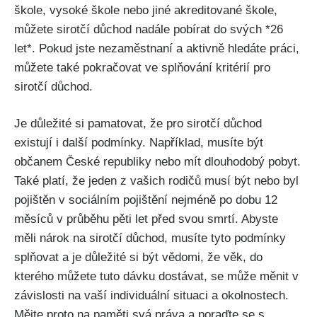
škole, vysoké škole nebo jiné akreditované škole,
můžete sirotčí důchod nadále pobírat do svých *26
let*. Pokud jste nezaměstnaní a aktivně hledáte práci,
můžete také pokračovat ve splňování kritérií pro
sirotčí důchod.
Je důležité si pamatovat, že pro sirotčí důchod
existují i další podmínky. Například, musíte být
občanem České republiky nebo mít dlouhodobý pobyt.
Také platí, že jeden z vašich rodičů musí být nebo byl
pojištěn v sociálním pojištění nejméně po dobu 12
měsíců v průběhu pěti let před svou smrtí. Abyste
měli nárok na sirotčí důchod, musíte tyto podmínky
splňovat a je důležité si být vědomi, že věk, do
kterého můžete tuto dávku dostávat, se může měnit v
závislosti na vaší individuální situaci a okolnostech.
Mějte proto na paměti svá práva a poraďte se s