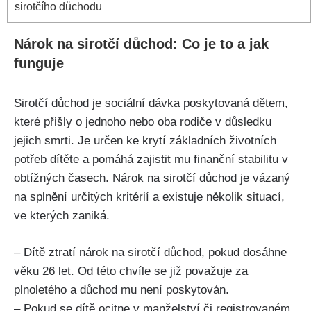
sirotčího důchodu
Nárok na sirotčí důchod: Co je to a jak
funguje
Sirotčí důchod je sociální dávka poskytovaná dětem,
které přišly o jednoho nebo oba rodiče v důsledku
jejich smrti. Je určen ke krytí základních životních
potřeb dítěte a pomáhá zajistit mu finanční stabilitu v
obtížných časech. Nárok na sirotčí důchod je vázaný
na splnění určitých kritérií a existuje několik situací,
ve kterých zaniká.
– Dítě ztratí nárok na sirotčí důchod, pokud dosáhne
věku 26 let. Od této chvíle se již považuje za
plnoletého a důchod mu není poskytován.
– Pokud se dítě ocitne v manželství či registrovaném