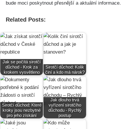
bude moci poskytnout přesnější a aktuální informace.
Related Posts:
Jak se počítá sirotčí
důchod - Krok za
Sirotčí důchod: Kolik
krokem vysvětleno
činí a kdo má nárok?
Jak dlouho trvá
Sirotčí důchod: Které
vyřízení sirotčího
kroky jsou nezbytné
důchodu - Rychlý
pro jeho získání
postup