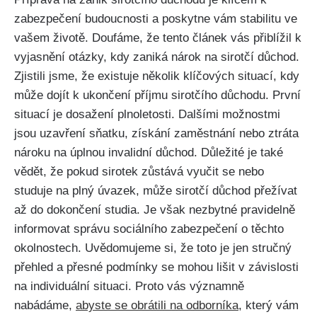
zabezpečení budoucnosti a poskytne vám stabilitu ve
vašem životě. Doufáme, že tento článek vás přiblížil k
vyjasnění otázky, kdy zaniká nárok na sirotčí důchod.
Zjistili jsme, že existuje několik klíčových situací, kdy
může dojít k ukončení příjmu sirotčího důchodu. První
situací je dosažení plnoletosti. Dalšími možnostmi
jsou uzavření sňatku, získání zaměstnání nebo ztráta
nároku na úplnou invalidní důchod. Důležité je také
vědět, že pokud sirotek zůstává vyučit se nebo
studuje na plný úvazek, může sirotčí důchod přežívat
až do dokončení studia. Je však nezbytné pravidelně
informovat správu sociálního zabezpečení o těchto
okolnostech. Uvědomujeme si, že toto je jen stručný
přehled a přesné podmínky se mohou lišit v závislosti
na individuální situaci. Proto vás významně
nabádáme,
abyste se obrátili na odborníka
, který vám