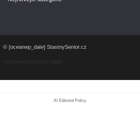
© [oceanwp_date] StastnySenior.cz
Ochrana Osobních Údajů
AI Editorial Policy