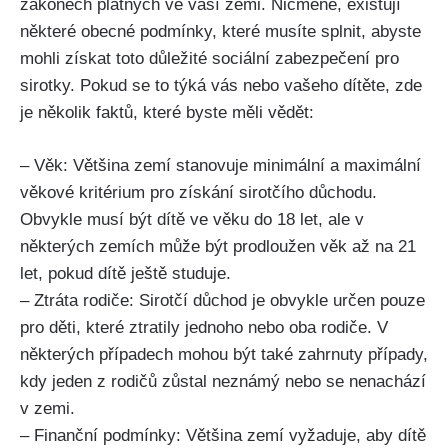
zákonech platných ve vaší zemi. Nicméně, existují
některé obecné podmínky, které musíte splnit, abyste
mohli získat toto důležité sociální zabezpečení pro
sirotky. Pokud se to týká vás nebo vašeho dítěte, zde
je několik faktů, které byste měli vědět:
– Věk: Většina zemí stanovuje minimální a maximální
věkové kritérium pro získání sirotčího důchodu.
Obvykle musí být dítě ve věku do 18 let, ale v
některých zemích může být prodloužen věk až na 21
let, pokud dítě ještě studuje.
– Ztráta rodiče: Sirotčí důchod je obvykle určen pouze
pro děti, které ztratily jednoho nebo oba rodiče. V
některých případech mohou být také zahrnuty případy,
kdy jeden z rodičů zůstal neznámý nebo se nenachází
v zemi.
– Finanční podmínky: Většina zemí vyžaduje, aby dítě