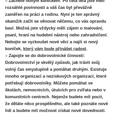
– Začněte novým koníčkem: Po celá léta jste měli
rozsáhlé povinnosti a váš čas byl převážně
zaměřen na práci a rodinu. Nyní je ten správný
okamžik začít se věnovat něčemu, co vás opravdu
baví. Možná jste vždycky měli zájem o malování,
psaní, hraní na hudební nástroj nebo zahradničení.
Nebojte se vyzkoušet nové věci a najít si nový
koníček,
který vám bude přinášet radost
.
– Zapojte se do dobrovolnické činnosti:
Dobrovolnictví je skvělý způsob, jak trávit svůj
volný čas smysluplně a pomáhat druhým. Existuje
mnoho organizací a neziskových organizací, které
potřebují dobrovolníky. Můžete pomáhat ve
školách, nemocnicích, útulcích pro zvířata nebo v
komunitních centrech. Nejenže budete mít pocit,
že děláte něco prospěšného, ale také poznáte nové
lidi a budete mít možnost získat nové dovednosti.