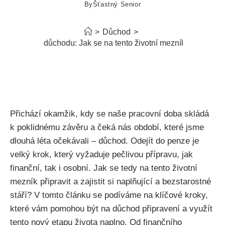
By
Šťastný Senior
>
Důchod
>
Odejdu do důchodu: Jak se na tento životní mezník připravit?
Přichází okamžik, kdy se naše pracovní doba skládá
k poklidnému závěru a čeká nás období, které jsme
dlouhá léta očekávali – důchod. Odejít do penze je
velký krok, který vyžaduje pečlivou přípravu, jak
finanční, tak i osobní. Jak se tedy na tento životní
mezník připravit a zajistit si naplňující a bezstarostné
stáří? V tomto článku se podíváme na klíčové kroky,
které vám pomohou být na důchod připravení a využít
tento nový etapu života naplno. Od finančního