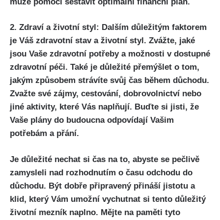
může pomoci sestavit optimální finanční plán.
2. Zdraví a životní styl: Dalším důležitým faktorem
je Váš zdravotní stav a životní styl. Zvážte, jaké
jsou Vaše zdravotní potřeby a možnosti v dostupné
zdravotní péči. Také je důležité přemýšlet o tom,
jakým způsobem strávíte svůj čas během důchodu.
Zvažte své zájmy, cestování, dobrovolnictví nebo
jiné aktivity, které Vás naplňují. Buďte si jisti, že
Vaše plány do budoucna odpovídají Vašim
potřebám a přání.
Je důležité nechat si čas na to, abyste se pečlivě
zamysleli nad rozhodnutím o času odchodu do
důchodu. Být dobře připravený přináší jistotu a
klid, který Vám umožní vychutnat si tento důležitý
životní mezník naplno. Mějte na paměti tyto