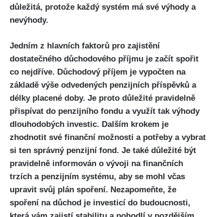
důležitá, protože každý systém má své výhody a
nevýhody.
Jedním z hlavních faktorů pro zajistění
dostatečného důchodového příjmu je začít spořit
co nejdříve. Důchodový příjem je vypočten na
základě výše odvedených penzijních příspěvků a
délky placené doby. Je proto důležité pravidelně
přispívat do penzijního fondu a využít tak výhody
dlouhodobých investic. Dalším krokem je
zhodnotit své finanční možnosti a potřeby a vybrat
si ten správný penzijní fond. Je také důležité být
pravidelně informován o vývoji na finančních
trzích a penzijním systému, aby se mohl včas
upravit svůj plán spoření. Nezapomeňte, že
spoření na důchod je investicí do budoucnosti,
která vám zajistí stabilitu a pohodlí v pozdějším