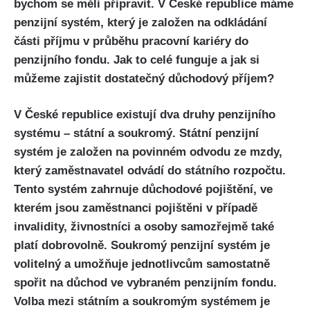
bychom se měli připravit. V České republice máme
penzijní systém, který je založen na odkládání
části příjmu v průběhu pracovní kariéry do
penzijního fondu. Jak to celé funguje a jak si
můžeme zajistit dostatečný důchodový příjem?
V České republice existují dva druhy penzijního
systému – státní a soukromý. Státní penzijní
systém je založen na povinném odvodu ze mzdy,
který zaměstnavatel odvádí do státního rozpočtu.
Tento systém zahrnuje důchodové pojištění, ve
kterém jsou zaměstnanci pojištěni v případě
invalidity, živnostníci a osoby samozřejmě také
platí dobrovolně. Soukromý penzijní systém je
volitelný a umožňuje jednotlivcům samostatně
spořit na důchod ve vybraném penzijním fondu.
Volba mezi státním a soukromým systémem je