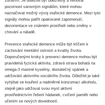
zdravím. Je důležité být obezřetný a věnovat
pozornost varovným signálům, které mohou
naznačovat možný vývoj stařecké demence. Mezi tyto
signály mohou patřit opakované zapomenutí,
dezorientace ve známém prostředí nebo změny v
chování a náladě.
Prevence stařecké demence může být klíčem k
zachování mentální ostrosti a kvality života.
Doporučenými kroky k prevenci demence mohou být
pravidelná fyzická aktivita, zdravá strava bohatá na
omega-3 mastné kyseliny, dostatečný spánek a
udržování aktivního sociálního života. Důležité je také
vyhýbat se kouření a nadměrné konzumaci alkoholu,
stejně jako udržovat svou mysl aktivní
prostřednictvím řešení hádanek, cvičení paměti nebo
učením se nových dovedností.