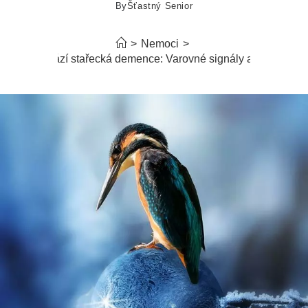
By
Šťastný Senior
>
Nemoci
>
Kdy přichází stařecká demence: Varovné signály a prevence