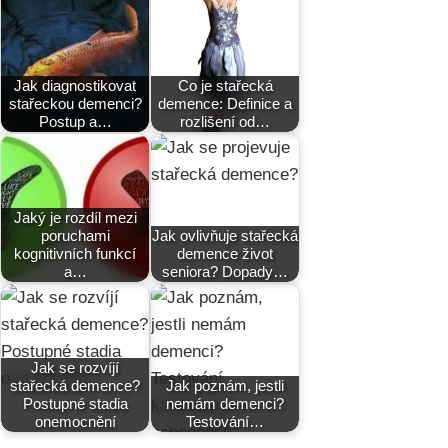
Jak diagnostikovat
Co je stařecká
stařeckou demenci?
demence: Definice a
Postup a…
rozlišení od…
Jaký je rozdíl mezi
poruchami
Jak ovlivňuje stařecká
kognitivních funkcí
demence život
a…
seniora? Dopady…
Jak se rozvíjí
stařecká demence?
Jak poznám, jestli
Postupné stadia
nemám demenci?
onemocnění
Testování…