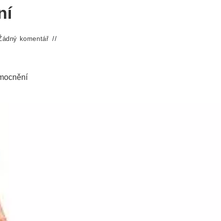
ní
Žádný komentář
emocnění