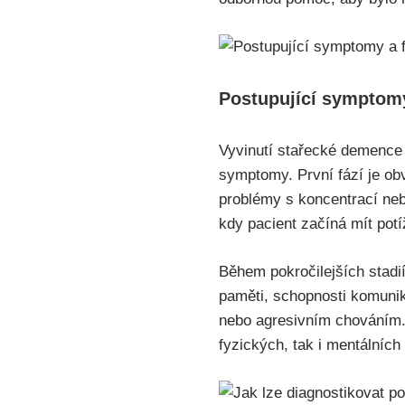
Postupující symptom
Vyvinutí stařecké demence 
symptomy. První fází je obv
problémy s koncentrací neb
kdy pacient začíná mít potí
Během pokročilejších stadi
paměti, schopnosti komunika
nebo agresivním chováním. V
fyzických, tak i mentálních 