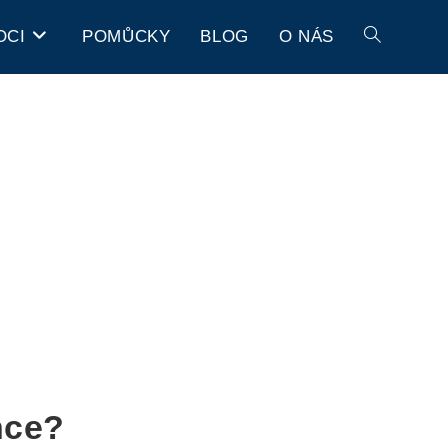
OCI
POMŮCKY
BLOG
O NÁS
nce?