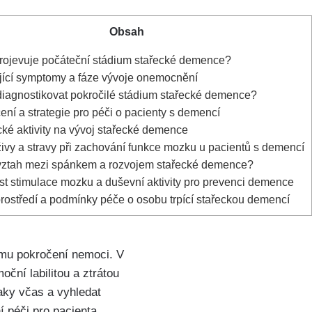
Obsah
rojevuje počáteční stádium stařecké demence?
ící symptomy a fáze vývoje onemocnění
diagnostikovat pokročilé stádium stařecké demence?
ní a strategie pro péči o pacienty s demencí
cké aktivity na vývoj stařecké demence
ivy a stravy při zachování funkce mozku u pacientů s demencí
vztah mezi spánkem a rozvojem stařecké demence?
st stimulace mozku a duševní aktivity pro prevenci demence
prostředí a podmínky péče o osobu trpící stařeckou demencí
ému pokročení nemoci. V
ční labilitou a ztrátou
naky včas a vyhledat
 péči pro pacienta.