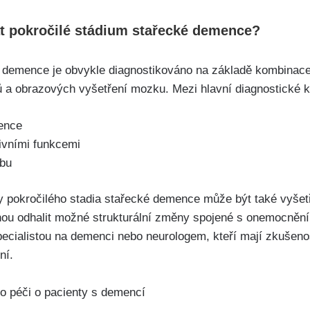
at pokročilé stádium stařecké demence?
 demence je obvykle diagnostikováno na základě kombinace 
 a obrazových vyšetření mozku. Mezi hlavní diagnostické kri
ence
ivními funkcemi
ybu
zy pokročilého stadia stařecké demence může být také vyš
ou odhalit možné strukturální změny spojené s onemocněn
pecialistou na demenci nebo neurologem, kteří mají zkušeno
ní.