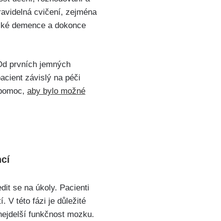
Pravidelná cvičení, zejména
řecké demence a dokonce
 Od prvních jemných
acient závislý na péči
 pomoc,
aby bylo možné
ncí
it se na úkoly. Pacienti
 V této fázi je důležité
nejdelší funkčnost mozku.