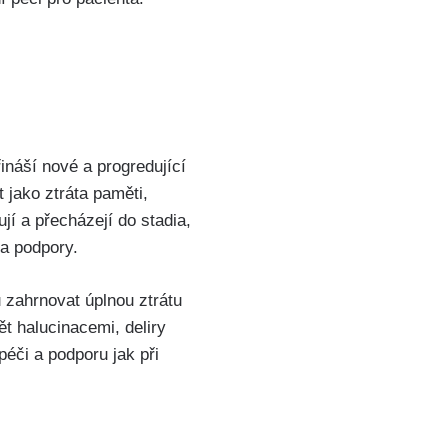
ináší nové a progredující
 jako ztráta paměti,
í a přecházejí do stadia,
 a podpory.
 zahrnovat úplnou ztrátu
t halucinacemi, deliry
éči a podporu jak při