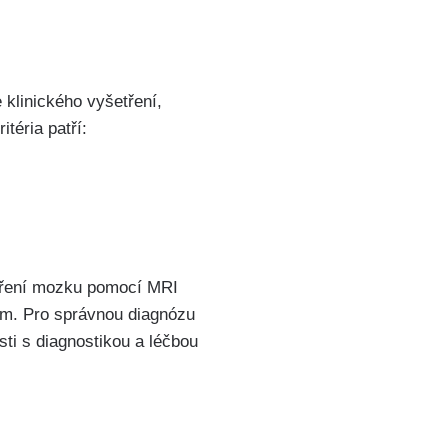
klinického vyšetření,
téria patří:
etření mozku pomocí MRI
ím. Pro správnou diagnózu
sti s diagnostikou a léčbou