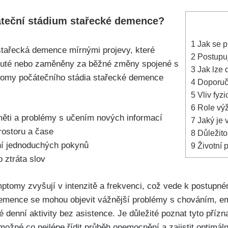
áteční stádium stařecké demence?
1
Jak se p
stařecká demence mírnými projevy, které
2
Postupuj
nuté nebo zaměněny za běžné změny spojené s
3
Jak lze 
omy počátečního stádia stařecké demence
4
Doporuče
5
Vliv fyzi
6
Role výž
ěti a problémy s učením nových informací
7
Jaký je 
rostoru a čase
8
Důležito
í jednoduchých pokynů
9
Životní 
 ztráta slov
ptomy zvyšují v intenzitě a frekvenci, což vede k postupn
demence se mohou objevit vážnější problémy s chováním, emo
denní aktivity bez asistence. Je důležité poznat tyto příz
žné co nejlépe řídit průběh onemocnění a zajistit optimální