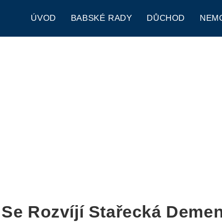
ÚVOD
BABSKÉ RADY
DŮCHOD
NEM
 Se Rozvíjí Stařecká Deme