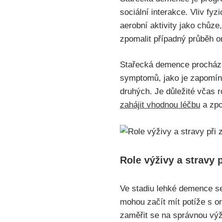
sociální interakce. Vliv fy
aerobní aktivity jako chůz
zpomalit případný průběh 
Stařecká demence prochází 
symptomů, jako je zapomíná
druhých. Je důležité včas
zahájit vhodnou léčbu
a zpo
Role výživy a stravy
Ve stadiu lehké demence se
mohou začít mít potíže s or
zaměřit se na správnou výž