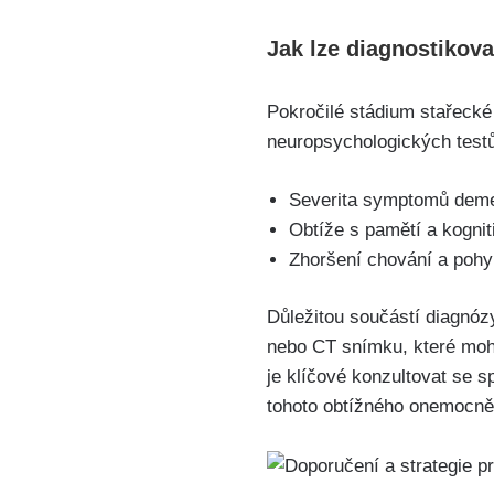
Jak lze diagnostikov
Pokročilé stádium stařecké
neuropsychologických testů
Severita symptomů dem
Obtíže s pamětí a kognit
Zhoršení chování a poh
Důležitou součástí diagnó
nebo CT snímku, které moh
je klíčové konzultovat se s
tohoto obtížného onemocně