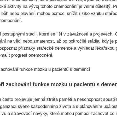
zické aktivity na vývoj tohoto onemocnění je velmi důležitý. 
e, běh nebo plavání, mohou pomoci snížit riziko vzniku sta
onemocnění.
postupnými stadii, které se liší v závažnosti a projevech.
ní na věci nebo zmatenost, až po pokročilé stádia, kdy je p
 rozpoznat příznaky stařecké demence a vyhledat lékařskou
malit progresi onemocnění.
 při zachování funkce mozku u pacientů s deme
 často projevuje jemná ztráta paměti a neschopnost soustřed
ganizací svého každodenního života a s plánováním událostí.
ivu a stravovací návyky, které mohou pomoci zachovat co 