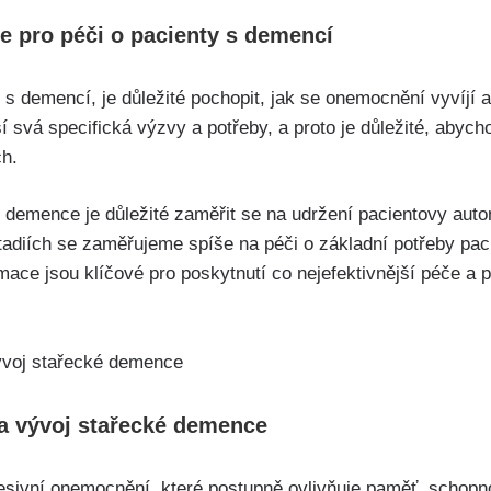
e pro péči o pacienty s demencí
 s demencí, je důležité pochopit, jak se onemocnění vyvíjí a 
 svá specifická výzvy a potřeby, a proto je důležité, abyc
ch.
é demence je důležité zaměřit se na udržení pacientovy aut
tadiích se zaměřujeme spíše na péči o základní potřeby paci
mace jsou klíčové pro poskytnutí co nejefektivnější péče a 
 na vývoj stařecké demence
sivní onemocnění, které postupně ovlivňuje paměť, schopn