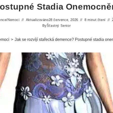
ostupné Stadia Onemocně
ence
/
Nemoci
Aktualizováno
28 července, 2026
8 minut čtení
By
Šťastný Senior
moci
>
Jak se rozvíjí stařecká demence? Postupné stadia on