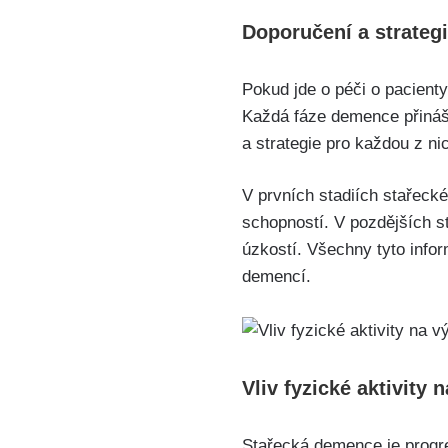
Doporučení a strategi
Pokud jde o péči o pacienty
Každá fáze demence přináší
a strategie pro každou z ni
V prvních stadiích stařeck
schopností. V pozdějších s
úzkostí. Všechny tyto infor
demencí.
Vliv fyzické aktivity
Stařecká demence je progre