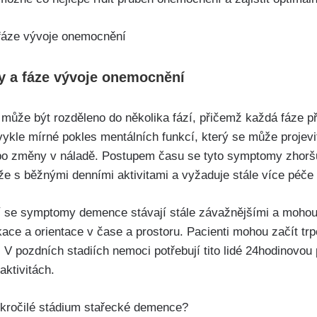
y a fáze vývoje onemocnění
může být rozděleno do několika fází, přičemž každá fáze př
ykle mírné pokles mentálních funkcí, který se může projevit
o změny v náladě. Postupem času se tyto symptomy zhoršuj
že s běžnými denními aktivitami a vyžaduje stále více péče
í se symptomy demence stávají stále závažnějšími a mohou
ce a orientace v čase a prostoru. Pacienti mohou začít trpě
 pozdních stadiích nemoci potřebují tito lidé 24hodinovou p
aktivitách.