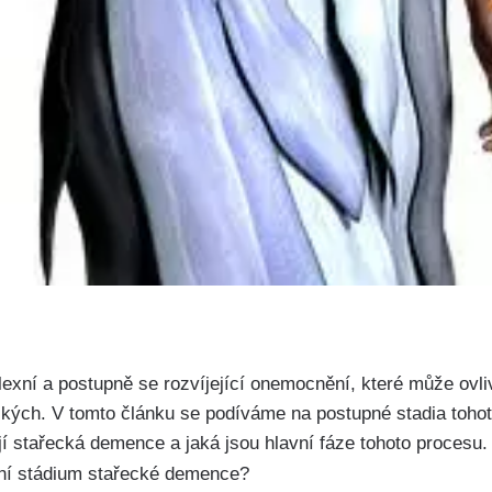
xní a postupně se rozvíjející onemocnění, které může ovliv
ízkých. V tomto článku se podíváme na postupné stadia tohot
í stařecká demence a jaká jsou hlavní fáze tohoto procesu.