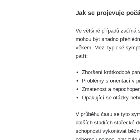
Jak se projevuje poč
Ve většině případů začíná 
mohou být snadno přehléd
věkem. Mezi typické sympt
patří:
Zhoršení krátkodobé pam
Problémy s orientací v p
Zmatenost a nepochopen
Opakující se otázky nebo
V průběhu času se tyto sym
dalších stadiích stařecké 
schopnosti vykonávat běžné 
odbornou pomoc, aby bylo mo