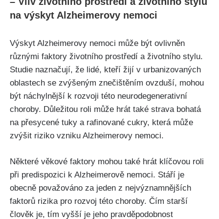
– Vliv životního prostředí a životního stylu
na výskyt Alzheimerovy nemoci
Výskyt Alzheimerovy nemoci může být ovlivněn
různými faktory životního prostředí a životního stylu.
Studie naznačují, že lidé, kteří žijí v urbanizovaných
oblastech se zvýšeným znečištěním ovzduší, mohou
být náchylnější k rozvoji této neurodegenerativní
choroby. Důležitou roli může hrát také strava bohatá
na přesycené tuky a rafinované cukry, která může
zvýšit riziko vzniku Alzheimerovy nemoci.
Některé věkové faktory mohou také hrát klíčovou roli
při predispozici k Alzheimerově nemoci. Stáří je
obecně považováno za jeden z nejvýznamnějších
faktorů rizika pro rozvoj této choroby. Čím starší
člověk je, tím vyšší je jeho pravděpodobnost