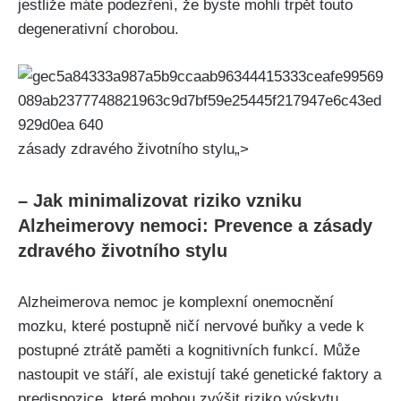
jestliže máte podezření, že byste mohli trpět touto
degenerativní chorobou.
zásady zdravého životního stylu„>
– Jak minimalizovat riziko vzniku
Alzheimerovy nemoci: Prevence a zásady
zdravého životního stylu
Alzheimerova nemoc je komplexní onemocnění
mozku, které postupně ničí nervové buňky a vede k
postupné ztrátě paměti a kognitivních funkcí. Může
nastoupit ve stáří, ale existují také genetické faktory a
predispozice, které mohou zvýšit riziko výskytu