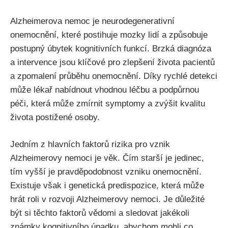
Alzheimerova nemoc je neurodegenerativní
onemocnění, které postihuje mozky lidí a způsobuje
postupný úbytek kognitivních funkcí. Brzká diagnóza
a intervence jsou klíčové pro zlepšení života pacientů
a zpomalení průběhu onemocnění. Díky rychlé detekci
může lékař nabídnout vhodnou léčbu a podpůrnou
péči, která může zmírnit symptomy a zvýšit kvalitu
života postižené osoby.
Jedním z hlavních faktorů rizika pro vznik
Alzheimerovy nemoci je věk. Čím starší je jedinec,
tím vyšší je pravděpodobnost vzniku onemocnění.
Existuje však i genetická predispozice, která může
hrát roli v rozvoji Alzheimerovy nemoci. Je důležité
být si těchto faktorů vědomi a sledovat jakékoli
známky kognitivního úpadku, abychom mohli co