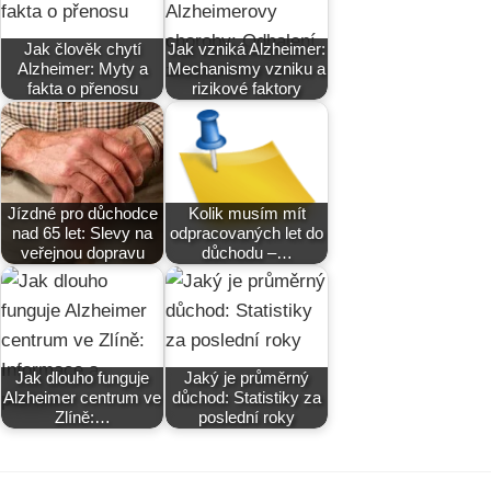
Jak člověk chytí
Jak vzniká Alzheimer:
Alzheimer: Myty a
Mechanismy vzniku a
fakta o přenosu
rizikové faktory
Jízdné pro důchodce
Kolik musím mít
nad 65 let: Slevy na
odpracovaných let do
veřejnou dopravu
důchodu –…
Jak dlouho funguje
Jaký je průměrný
Alzheimer centrum ve
důchod: Statistiky za
Zlíně:…
poslední roky