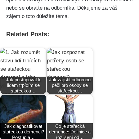
nebo se obraťte na odborníka. Děkujeme za váš
zájem o toto důležité téma.
Related Posts:
Jak přistupovat k
Jak zajistit odbornou
lidem trpícím se
péči pro osoby se
stařeckou…
stařeckou…
Jak diagnostikovat
Co je stařecká
stařeckou demenci?
demence: Definice a
Postup a…
rozlišení od…