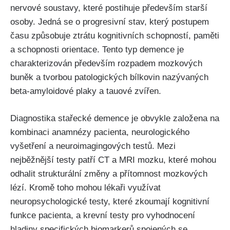
nervové soustavy, které postihuje především starší
osoby. Jedná se o progresivní stav, který postupem
času způsobuje ztrátu kognitivních schopností, paměti
a schopnosti orientace. Tento typ demence je
charakterizován především rozpadem mozkových
buněk a tvorbou patologických bílkovin nazývaných
beta-amyloidové plaky a tauové zvířen.
Diagnostika stařecké demence je obvykle založena na
kombinaci anamnézy pacienta, neurologického
vyšetření a neuroimagingových testů. Mezi
nejběžnější testy patří CT a MRI mozku, které mohou
odhalit strukturální změny a přítomnost mozkových
lézí. Kromě toho mohou lékaři využívat
neuropsychologické testy, které zkoumají kognitivní
funkce pacienta, a krevní testy pro vyhodnocení
hladiny specifických biomarkerů spojených se