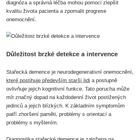
diagnóza a správná léčba mohou pomoci zlepšit
kvalitu života pacienta a zpomalit progrese
onemocnění.
Důležitost brzké detekce a intervence
Stařecká demence je neurodegenerativní onemocnění,
které postihuje především starší lidi
a postupně
ovlivňuje jejich kognitivní funkce. Tato porucha může
mít značný dopad na každodenní život postižených
jedinců a jejich blízkých. K základním symptomům
patří zhoršení paměti, problémy s orientací a
problémy s myšlením.
Diagnostika stařecké demence je založena na