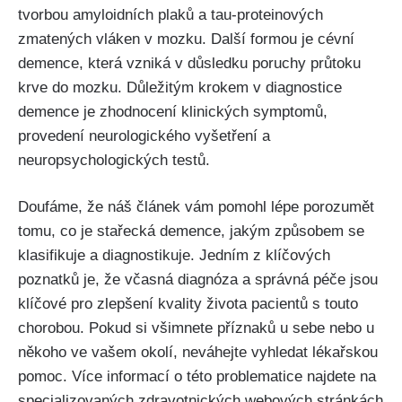
tvorbou amyloidních plaků a tau-proteinových
zmatených vláken v mozku. Další formou je cévní
demence, která vzniká v důsledku poruchy průtoku
krve do mozku. Důležitým krokem v diagnostice
demence je zhodnocení klinických symptomů,
provedení neurologického vyšetření a
neuropsychologických testů.
Doufáme, že náš článek vám pomohl lépe porozumět
tomu, co je stařecká demence, jakým způsobem se
klasifikuje a diagnostikuje. Jedním z klíčových
poznatků je, že včasná diagnóza a správná péče jsou
klíčové pro zlepšení kvality života pacientů s touto
chorobou. Pokud si všimnete příznaků u sebe nebo u
někoho ve vašem okolí, neváhejte vyhledat lékařskou
pomoc. Více informací o této problematice najdete na
specializovaných zdravotnických webových stránkách