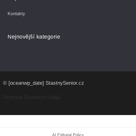
Kontakty
Nejnovější kategorie
© [oceanwp_date] StastnySenior.cz
Ochrana Osobních Údajů
AI Editorial Policy