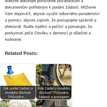
důležité dokonale porozumět požadavkům a
dokumentům potřebným k podání žádosti. Můžeme
Vám doporučit, abyste využili odborného poradenství
a pomoci, abyste zajistili, že postupujete správně a
efektivně. Buďte trpěliví a pečliví a pamatujte, že
poskytnutí péče člověku s demencí je důležité a
hodnotné.
Related Posts:
Jak podat žádost o
Kde žádat o invalidní
invalidní důchod:
důchod? Průvodce
Průvodce…
žádostí a postupem