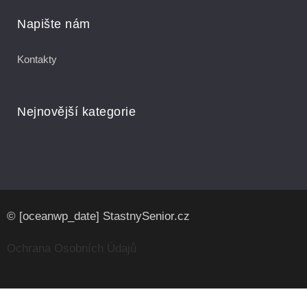
Napište nám
Kontakty
Nejnovější kategorie
© [oceanwp_date] StastnySenior.cz
Ochrana Osobních Údajů