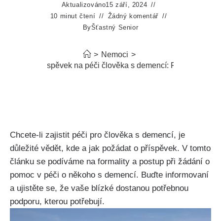
Aktualizováno
15 září, 2024
10 minut čtení
Žádný komentář
By
Šťastný Senior
>
Nemoci
>
 se žádá o příspěvek na péči člověka s demencí: Formality a po
Chcete-li zajistit péči pro člověka s demencí, je
důležité vědět, kde a jak požádat o příspěvek. V tomto
článku se podíváme na formality a postup při žádání o
pomoc v péči o někoho s demencí. Buďte informovaní
a ujistěte se, že vaše blízké dostanou potřebnou
podporu, kterou potřebují.