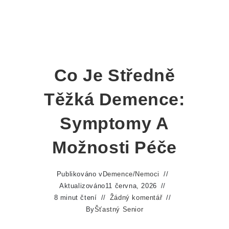
Co Je Středně
Těžká Demence:
Symptomy A
Možnosti Péče
Publikováno v
Demence
/
Nemoci
Aktualizováno
11 června, 2026
8 minut čtení
Žádný komentář
By
Šťastný Senior