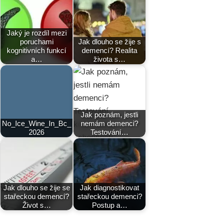
Jaký je rozdíl mezi
poruchami
Jak dlouho se žije s
kognitivních funkcí
demencí? Realita
a…
života s…
Jak poznám, jestli
No_Ice_Wine_In_Bc_
nemám demenci?
2026
Testování…
Jak dlouho se žije se
Jak diagnostikovat
stařeckou demencí?
stařeckou demenci?
Život s…
Postup a…