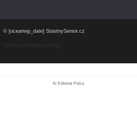
© [oceanwp_date] StastnySenior.cz
Ochrana Osobních Údajů
AI Editorial Policy