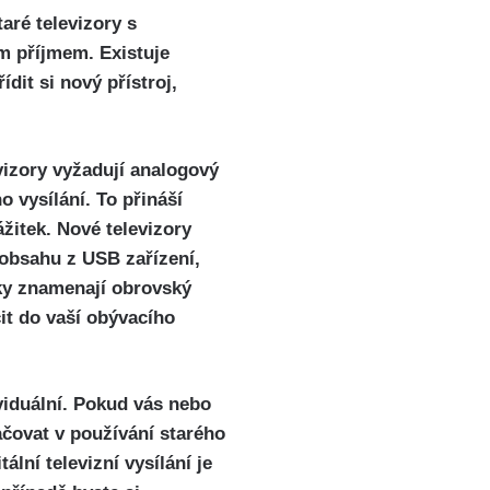
aré televizory s
m příjmem. Existuje
dit si nový přístroj,
vizory vyžadují analogový
o vysílání. To přináší
žitek. Nové televizory
í obsahu z USB zařízení,
nky znamenají obrovský
it do vaší obývacího
ividuální. Pokud vás nebo
ačovat v používání starého
lní televizní vysílání je