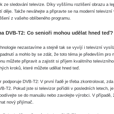
ek ze sledování televize. Díky vyššímu rozlišení obrazu a 
stí děje. Takže neváhejte a připravte se na moderní televizní
těšení z vašeho oblíbeného programu.
na DVB-T2: Co senioři mohou udělat hned teď?
hnologie nezastavíme a stejně tak se vyvíjí i televizní vysí
spadnutí a mohlo by se zdát, že toto téma je především pro 
nu můžete připravit a zajistit si příjem kvalitního televizníh
hých kroků, které můžete udělat hned teď.
zor podporuje DVB-T2: V první řadě je třeba zkontrolovat, zd
-T2. Pokud jste si televizor pořídili v posledních letech, j
, podívejte se do manuálu nebo zavolejte výrobci. V případě, 
nat nový přijímač.