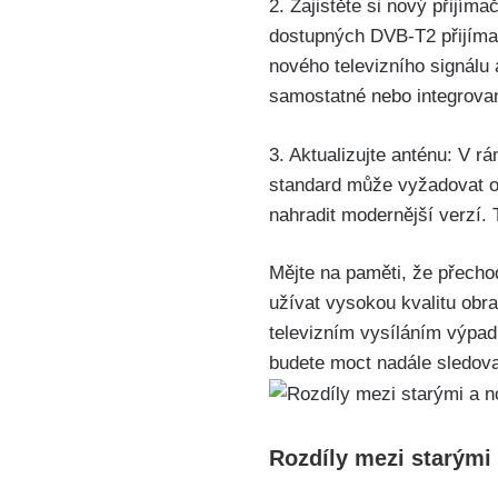
2. Zajistěte si nový přijí
dostupných DVB-T2 přijímačů
nového televizního signálu
samostatné nebo integrovan
3. Aktualizujte anténu: V 
standard může vyžadovat op
nahradit modernější verzí. T
Mějte na paměti, že přecho
užívat vysokou kvalitu obr
televizním vysíláním výpa
budete moct nadále sledova
Rozdíly mezi starými 