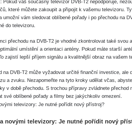
mač: Pokud váš současný televizor DVB-T2 nepodporuje, nezou
, které můžete zakoupit a připojit k vašemu televizoru. Tyto
 a umožní vám sledovat oblíbené pořady i po přechodu na 
é do televizoru.
rámci přechodu na DVB-T2 je vhodné zkontrolovat také svou 
timální umístění a orientaci antény. Pokud máte starší anté
o zajistí lepší příjem signálu a kvalitnější obraz na vašem t
d na DVB-T2 může vyžadovat určité finanční investice, ale 
azu a zvuku. Nezapomeňte na tyto kroky udělat včas, abyste
dky v době přechodu. S trochou přípravy zvládnete přechod
t své oblíbené pořady a filmy bez jakýchkoliv omezení.
a novými televizory: Je nutné pořídit nový přís