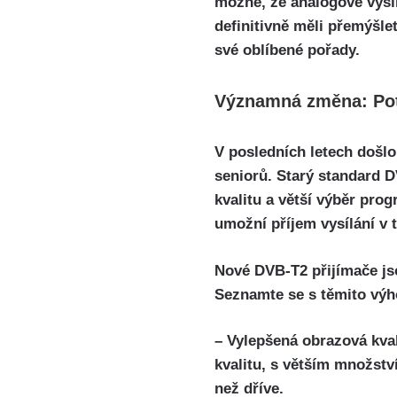
možné, že analogové vysíl
definitivně měli přemýšle
své oblíbené pořady.
Významná změna: Pot
V posledních letech došlo
seniorů. Starý standard D
kvalitu a větší výběr pro
umožní příjem vysílání v 
Nové DVB-T2 přijímače jso
Seznamte se s těmito vý
– Vylepšená obrazová kval
kvalitu, s větším množstv
než dříve.