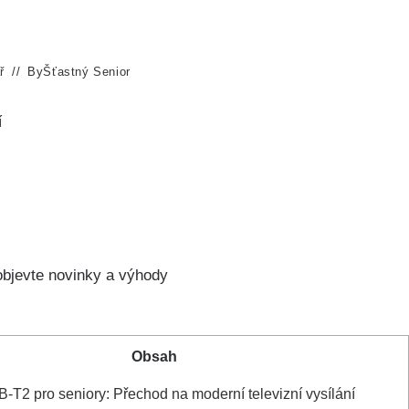
ř
By
Šťastný Senior
í
objevte novinky a výhody
Obsah
2 pro seniory: Přechod na moderní televizní vysílání