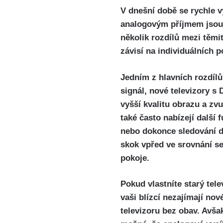
V dnešní době se rychle v
analogovým příjmem jsou 
několik rozdílů mezi těmit
závisí na individuálních p
Jedním z hlavních rozdílů
signál, nové televizory s 
vyšší kvalitu obrazu a zv
také často nabízejí další 
nebo dokonce sledování di
skok vpřed ve srovnání se
pokoje.
Pokud vlastníte starý tele
vaši blízcí nezajímají no
televizoru bez obav. Avšak