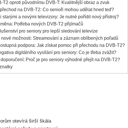
T2 oproti původnímu DVB-T: Kvalitnější obraz a zvuk
 přechod na DVB-T2: Co senioři mohou udělat hned teď?
starými a novými televizory: Je nutné pořídit nový přístroj?
ěna: Potřeba nových DVB-T2 přijímačů
ušenství pro seniory pro lepší sledování televize
e nové možnosti: Streamování a záznam oblíbených pořadů
dostupná podpora: Jak získat pomoc při přechodu na DVB-T2?
gativa digitálního vysílání pro seniory: Co je třeba zvážit?
doporučení: Proč je pro seniory výhodné přejít na DVB-T2?
znatky
orům otevírá širší škála