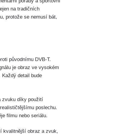
entární pořady a sportovní
ejen na tradičních
itu, protože se nemusí bát,
oproti původnímu DVB-T.
ignálu je obraz ve vysokém
. Každý detail bude
 zvuku díky použití
realističtějšímu poslechu.
je filmu nebo seriálu.
 kvalitnější obraz a zvuk,