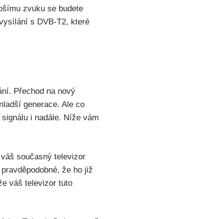
lepšímu zvuku se budete
 vysílání s DVB-T2, které
lání. Přechod na nový
mladší generace. Ale co
o signálu i nadále. Níže vám
a váš současný televizor
e pravděpodobné, že ho již
že váš televizor tuto