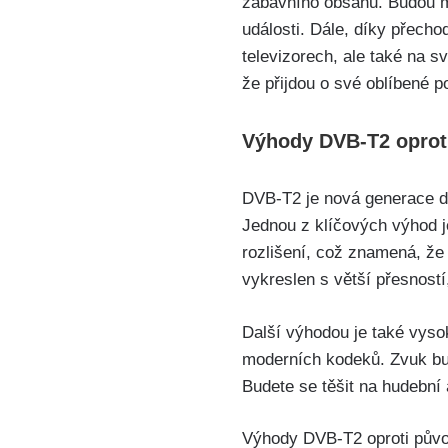
zábavního obsahu. Budou mo
události. Dále, díky přecho
televizorech, ale také na sv
že přijdou o své oblíbené p
Výhody DVB-T2 oproti
DVB-T2 je nová generace di
Jednou z klíčových výhod j
rozlišení, což znamená, že
vykreslen s větší přesností
Další výhodou je také vysok
moderních kodeků. Zvuk bude
Budete se těšit na hudební 
Výhody DVB-T2 oproti původ