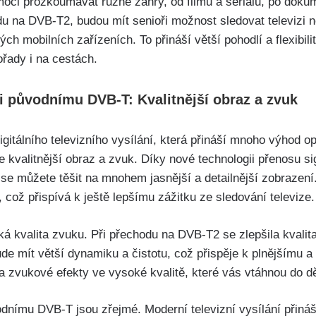
ci prozkoumávat různé žánry, od filmů a seriálů, po dokum
du na DVB-T2, budou mít senioři možnost sledovat televizi n
ých mobilních zařízeních. To přináší větší pohodlí a flexibil
ořady i na cestách.
 původnímu DVB-T: Kvalitnější obraz a zvuk
gitálního televizního vysílání, která přináší mnoho výhod 
e kvalitnější obraz a zvuk. Díky nové technologii přenosu s
 se můžete těšit na mnohem jasnější a detailnější zobrazení
, což přispívá k ještě lepšímu zážitku ze sledování televize.
á kvalita zvuku. Při přechodu na DVB-T2 se zlepšila kvalita
 mít větší dynamiku a čistotu, což přispěje k plnějšímu a 
a zvukové efekty ve vysoké kvalitě, které vás vtáhnou do dě
nímu DVB-T jsou zřejmé. Moderní televizní vysílání přináší