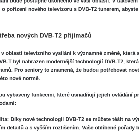
ání bude postupně ukončeno ve vaší oblasti. V takovém 
t o pořízení nového televizoru s DVB-T2 tunerem, abyste
řeba nových DVB-T2 přijímačů
 v oblasti televizního vysílání k významné změně, která 
VB-T byl nahrazen modernější technologií DVB-T2, která
gramů. Pro seniory to znamená, že budou potřebovat nov
této nové normě.
u vybaveny funkcemi, které usnadňují jejich ovládání pr
hodami:
ita: Díky nové technologii DVB-T2 se můžete těšit na v
ím detailů a s vyšším rozlišením. Vaše oblíbené pořady 