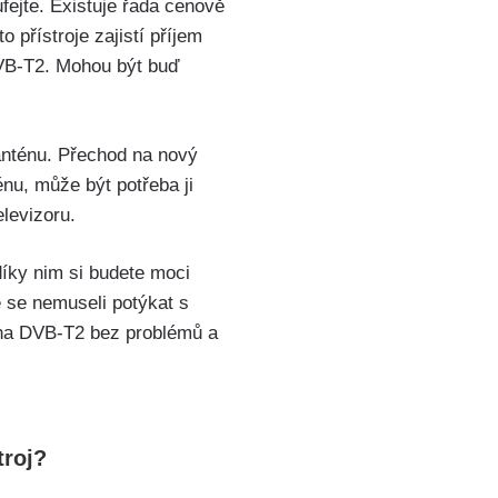
fejte. Existuje řada cenově
 přístroje zajistí příjem
DVB-T2. Mohou být buď
anténu. Přechod na nový
nu, může být potřeba ji
elevizoru.
díky nim si budete moci
 se nemuseli potýkat s
 na DVB-T2 bez problémů a
troj?