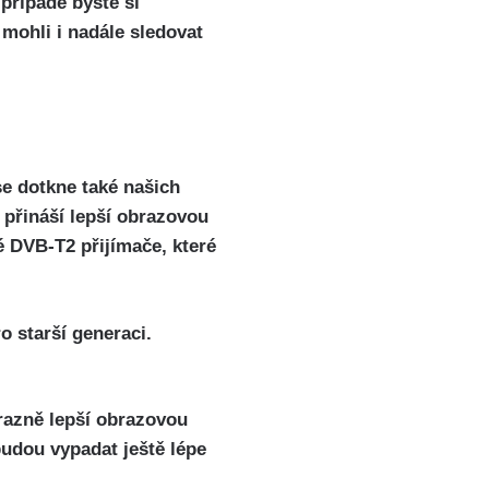
případě byste si
 mohli i nadále sledovat
se dotkne také našich
 přináší lepší obrazovou
é DVB-T2 přijímače, které
o starší generaci.
ýrazně lepší obrazovou
budou vypadat ještě lépe