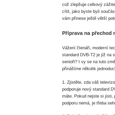
což zlepšuje celkový zážit
cítit, jako byste byli součá
vám přinese ještě větší po
Příprava na přechod 
Vážení čtenáři, moderní tec
standard DVB-T2 je již na 
senioři? I vy se na tuto změ
přinášíme několik jednoduc
1. Zjistěte, zda váš televi
podporuje nový standard DVB
máte. Pokud nejste si jisti
podporu nemá, je třeba seh