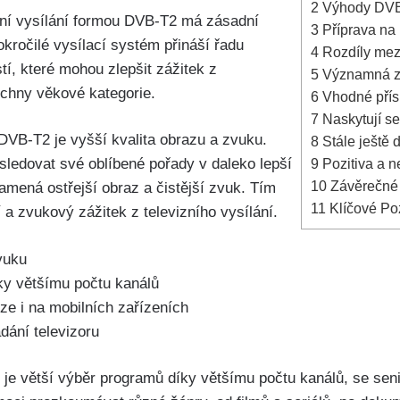
2
Výhody DVB-
zní vysílání formou DVB-T2 má zásadní
3
Příprava na
kročilé vysílací systém přináší řadu
4
Rozdíly mezi 
í, které mohou zlepšit zážitek z
5
Významná zm
echny věkové kategorie.
6
Vhodné přísl
7
Naskytují s
DVB-T2 je vyšší kvalita obrazu a zvuku.
8
Stále ještě 
sledovat své oblíbené pořady v daleko lepší
9
Pozitiva a ne
10
Závěrečné 
namená ostřejší obraz a čistější zvuk. Tím
11
Klíčové Po
 a zvukový zážitek z televizního vysílání.
vuku
ky většímu počtu kanálů
ze i na mobilních zařízeních
dání televizoru
 je větší výběr programů díky většímu počtu kanálů, se seni