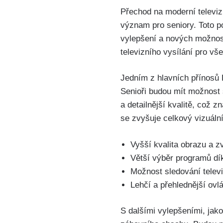
Přechod na moderní televi
význam pro seniory. Toto po
vylepšení a nových možnost
televizního vysílání pro vš
Jedním z hlavních přínosů 
Senioři budou mít možnost 
a detailnější kvalitě, což z
se zvyšuje celkový vizuální
Vyšší kvalita obrazu a z
Větší výběr programů dí
Možnost sledování televi
Lehčí a přehlednější ovlá
S dalšími vylepšeními, jako