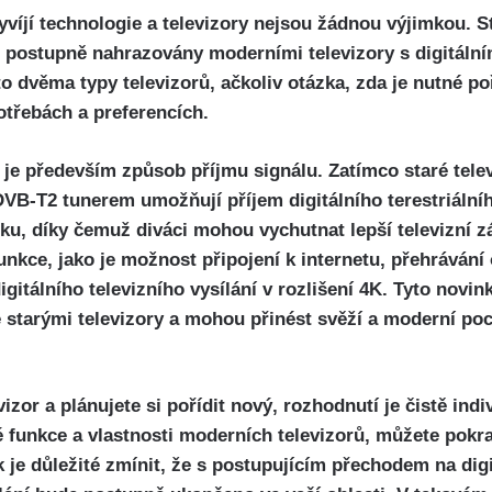
yvíjí technologie a televizory nejsou žádnou výjimkou. St
postupně nahrazovány moderními televizory s digitální
o dvěma typy televizorů, ačkoliv otázka, zda je nutné poří
otřebách a preferencích.
 je především způsob příjmu signálu. Zatímco staré tele
DVB-T2 tunerem umožňují příjem digitálního terestriálníh
uku, díky čemuž diváci mohou vychutnat lepší televizní zá
funkce, jako je možnost připojení k internetu, přehráván
gitálního televizního vysílání v rozlišení 4K. Tyto novi
 starými televizory a mohou přinést svěží a moderní poc
vizor a plánujete si pořídit nový, rozhodnutí je čistě ind
vé funkce a vlastnosti moderních televizorů, můžete pokr
 je důležité zmínit, že s postupujícím přechodem na digitá