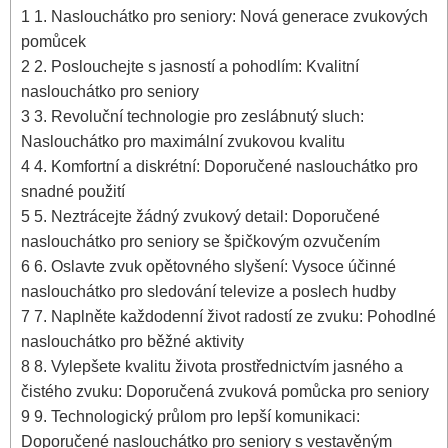
1
1. Naslouchátko pro seniory: Nová generace zvukových
pomůcek
2
2. Poslouchejte s jasností a pohodlím: Kvalitní
naslouchátko pro seniory
3
3. Revoluční technologie pro zeslábnutý sluch:
Naslouchátko pro maximální zvukovou kvalitu
4
4. Komfortní a diskrétní: Doporučené naslouchátko pro
snadné použití
5
5. Neztrácejte žádný zvukový detail: Doporučené
naslouchátko pro seniory se špičkovým ozvučením
6
6. Oslavte zvuk opětovného slyšení: Vysoce účinné
naslouchátko pro sledování televize a poslech hudby
7
7. Naplněte každodenní život radostí ze zvuku: Pohodlné
naslouchátko pro běžné aktivity
8
8. Vylepšete kvalitu života prostřednictvím jasného a
čistého zvuku: Doporučená zvuková pomůcka pro seniory
9
9. Technologický průlom pro lepší komunikaci:
Doporučené naslouchátko pro seniory s vestavěným