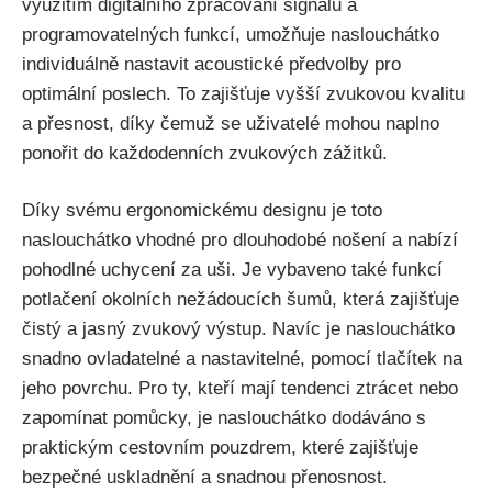
využitím digitálního zpracování signálu a
programovatelných funkcí, umožňuje naslouchátko
individuálně nastavit acoustické předvolby pro
optimální poslech. To zajišťuje vyšší zvukovou kvalitu
a přesnost, díky čemuž se uživatelé mohou naplno
ponořit do každodenních zvukových zážitků.
Díky svému ergonomickému designu je toto
naslouchátko vhodné pro dlouhodobé nošení a nabízí
pohodlné uchycení za uši. Je vybaveno také funkcí
potlačení okolních nežádoucích šumů, která zajišťuje
čistý a jasný zvukový výstup. Navíc je naslouchátko
snadno ovladatelné a nastavitelné, pomocí tlačítek na
jeho povrchu. Pro ty, kteří mají tendenci ztrácet nebo
zapomínat pomůcky, je naslouchátko dodáváno s
praktickým cestovním pouzdrem, které zajišťuje
bezpečné uskladnění a snadnou přenosnost.