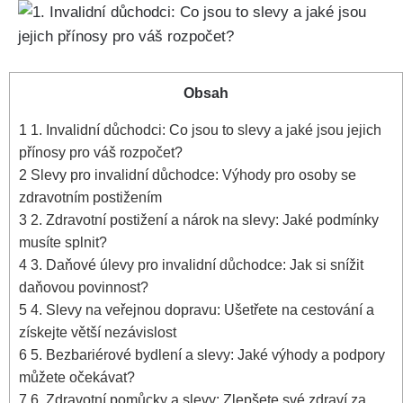
Obsah
1
1. Invalidní důchodci: Co jsou to slevy a jaké jsou jejich
přínosy pro váš rozpočet?
2
Slevy pro invalidní důchodce: Výhody pro osoby se
zdravotním postižením
3
2. Zdravotní postižení a nárok na slevy: Jaké podmínky
musíte splnit?
4
3. Daňové úlevy pro invalidní důchodce: Jak si snížit
daňovou povinnost?
5
4. Slevy na veřejnou dopravu: Ušetřete na cestování a
získejte větší nezávislost
6
5. Bezbariérové bydlení a slevy: Jaké výhody a podpory
můžete očekávat?
7
6. Zdravotní pomůcky a slevy: Zlepšete své zdraví za