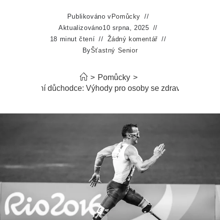
Publikováno v
Pomůcky
Aktualizováno
10 srpna, 2025
18 minut čtení
Žádný komentář
By
Šťastný Senior
>
Pomůcky
>
 pro invalidní důchodce: Výhody pro osoby se zdravotním post