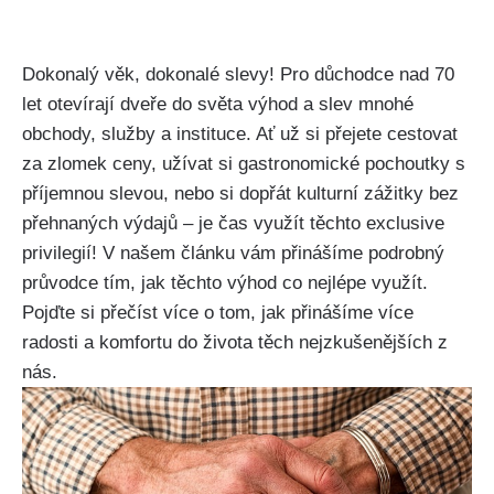
Dokonalý věk, dokonalé slevy! Pro důchodce nad 70
let otevírají dveře do světa výhod a slev mnohé
obchody, služby a instituce. Ať už si přejete cestovat
za zlomek ceny, užívat si gastronomické pochoutky s
příjemnou slevou, nebo si dopřát kulturní zážitky bez
přehnaných výdajů – je čas využít těchto exclusive
privilegií! V našem článku vám přinášíme podrobný
průvodce tím, jak těchto výhod co nejlépe využít.
Pojďte si přečíst více o tom, jak přinášíme více
radosti a komfortu do života těch nejzkušenějších z
nás.