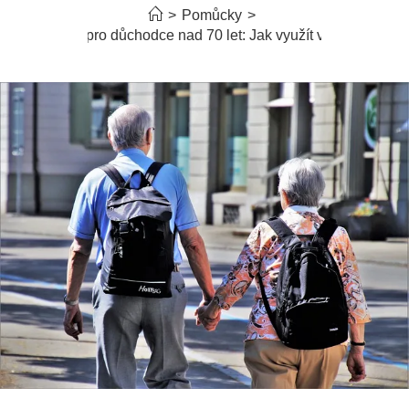
>
Pomůcky
>
Slevy pro důchodce nad 70 let: Jak využít výhody