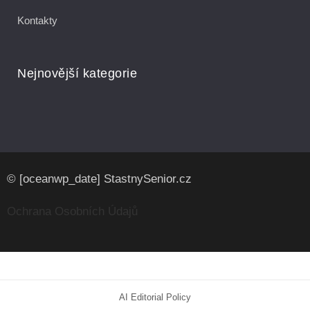
Kontakty
Nejnovější kategorie
© [oceanwp_date] StastnySenior.cz
Ochrana Osobních Údajů
AI Editorial Policy