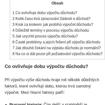
Obsah
1
Co ovlivňuje dobu výpočtu důchodu?
2
Kolik času trvá zpracování žádosti o důchod?
3
Krok za krokem: jak probíhá výpočet důchodu?
4
Důležité termíny v procesu výpočtu důchodu
5
Jak urychlit proces výpočtu důchodu?
6
Časté problémy a jejich řešení při výpočtu důchodu
7
Jak dlouhé čekání na výplatu důchodu je normální?
8
Na co si dát pozor při požadování výpočtu důchodu?
Co ovlivňuje dobu výpočtu důchodu?
Při výpočtu výše důchodu hraje roli několik důležitých
faktorů, které ovlivňují dobu, kterou trvá samotný
výpočet. Mezi hlavní faktory patří:
Pracovní historie
: Čím delší a stabilnější je