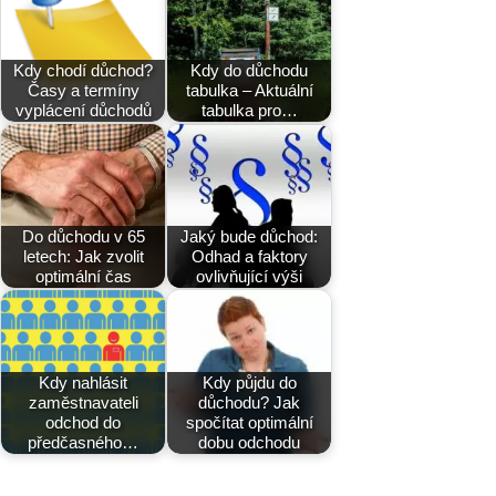
Kdy chodí důchod?
Kdy do důchodu
Časy a termíny
tabulka – Aktuální
vyplácení důchodů
tabulka pro…
Do důchodu v 65
Jaký bude důchod:
letech: Jak zvolit
Odhad a faktory
optimální čas
ovlivňující výši
Kdy nahlásit
Kdy půjdu do
zaměstnavateli
důchodu? Jak
odchod do
spočítat optimální
předčasného…
dobu odchodu