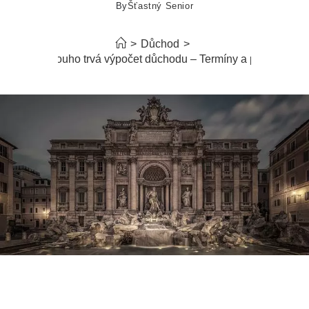
By
Šťastný Senior
>
Důchod
>
Jak dlouho trvá výpočet důchodu – Termíny a postup