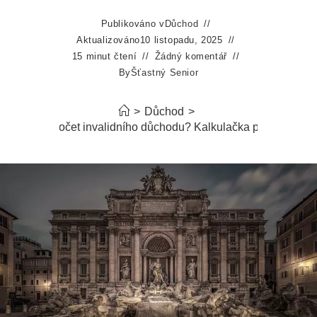
Publikováno v
Důchod
Aktualizováno
10 listopadu, 2025
15 minut čtení
Žádný komentář
By
Šťastný Senior
>
Důchod
>
uho trvá výpočet invalidního důchodu? Kalkulačka pro rychlou