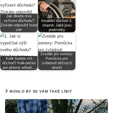
Jak dlouho trvá
vyřízení důchodu?
Invalidní důchod 3.
Získáte odpověď hned
stupně: Jaké jsou
zde
podmínky
Zvedák pro seniory:
Kolik budete mít
Pomůcka pro
důchod? Kalkulačka
zvládnutí běžných
pro přesný odhad…
úkonů
MOHLO BY SE VÁM TAKÉ LÍBIT