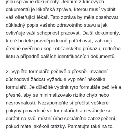
jsou správné dokumenty. Jedním z klíčových
dokumentů je lékařská zpráva, kterou musí vyplnit
váš ošetřující lékař. Tato zpráva by měla obsahovat
důkladný popis vašeho zdravotního stavu a jak
ovlivňuje vaši schopnost pracovat. Další dokumenty,
které budete pravděpodobně potřebovat, zahrnují
úředně ověřenou kopii občanského průkazu, rodného
listu a případně dalších identifikačních dokumentů.
2. Vyplňte formuláře pečlivě a přesně: Invalidní
důchodová žádost vyžaduje vyplnění několika
formulářů. Je důležité vyplnit tyto formuláře pečlivě a
přesně, aby se minimalizovalo riziko chyb nebo
nesrovnalostí. Nezapomeňte si přečíst veškeré
pokyny provedené ve formulářích a neváhejte se
obrátit na svůj místní úřad sociálního zabezpečení,
pokud máte jakékoli otázky. Pamatujte také na to,