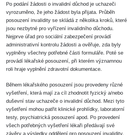
Po podání žádosti o invalidní důchod je uchazeči
vyrozuměno, že jeho žádost byla přijata. Průběh
posouzení invalidity se skládá z několika kroků, které
jsou nezbytné pro vyřízení invalidního důchodu.
Nejprve úřad pro sociální zabezpečení provádí
administrativní kontrolu žádosti a ověřuje, zda byly
vyplněny všechny potřebné části formuláře. Poté se
provádí lékařské posouzení, při kterém významnou
roli hraje vyplnění zdravotní dokumentace.
Během lékařského posouzení jsou provedeny různé
vyšetření, která mají za cíl zhodnotit fyzický a/nebo
duševní stav uchazeče o invalidní důchod. Mezi tyto
vyšetření mohou patřit klinické prohlídky, laboratorní
testy, psychiatrická posouzení apod. Po provedení
všech potřebných vyšetření lékaři předávají své
závěry a výsledky oddělení pro posouzení invalidity.