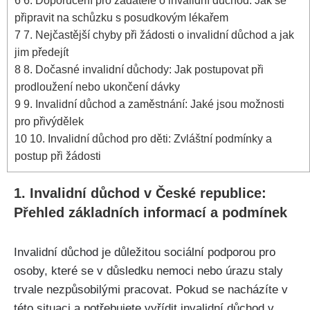
6
6. Doporučení pro žadatele o invalidní důchod: Jak se
připravit na schůzku s posudkovým lékařem
7
7. Nejčastější chyby při žádosti o invalidní důchod a jak
jim předejít
8
8. Dočasné invalidní důchody: Jak postupovat při
prodloužení nebo ukončení dávky
9
9. Invalidní důchod a zaměstnání: Jaké jsou možnosti
pro přivýdělek
10
10. Invalidní důchod pro děti: Zvláštní podmínky a
postup při žádosti
1. Invalidní důchod v České republice:
Přehled základních informací a podmínek
Invalidní důchod je důležitou sociální podporou pro
osoby, které se v důsledku nemoci nebo úrazu staly
trvale nezpůsobilými pracovat. Pokud se nacházíte v
této situaci a potřebujete vyřídit invalidní důchod v