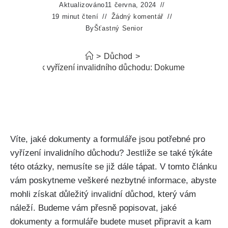
Aktualizováno
11 června, 2024
19 minut čtení
Žádný komentář
By
Šťastný Senior
>
Důchod
>
 je potřeba k vyřízení invalidního důchodu: Dokumenty a formul
Víte, jaké dokumenty a formuláře jsou potřebné pro
vyřízení invalidního důchodu? Jestliže se také týkáte
této otázky, nemusíte se již dále tápat. V tomto článku
vám poskytneme veškeré nezbytné informace, abyste
mohli získat důležitý invalidní důchod, který vám
náleží. Budeme vám přesně popisovat, jaké
dokumenty a formuláře budete muset připravit a kam