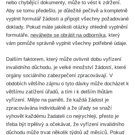
nebo chybějící dokumenty, může to vést k zdržení.
Aby se tomu předešlo, je důležité pečlivě a kompletně
vyplnit formulář žádosti a připojit všechny požadované
doklady. Pokud máte jakékoli otázky ohledně vyplnění
formuláře,
neváhejte se obrátit na odborníka
, který
vám pomůže správně vyplnit všechny potřebné údaje.
Dalším faktorem, který může ovlivnit dobu vyřízení
invalidního důchodu, je velké množství žádostí, které
orgány sociálního zabezpečení zpracovávají. V
obdobích většího zájmu o tyto dávky může docházet k
většímu zatížení úřadů, a tím i k delším lhůtám
vyřízení. Mějte na paměti, že každá žádost je
zpracovávána individuálně a že úřady se snaží
vyhovět každému žadateli co nejrychleji, přesto je
třeba být trpělivý a očekávat, že vyřízení invalidního
důchodu může trvat několik týdnů až měsíců. Pokud