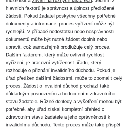
může lišit a
závisí na různých faktorech
. Jedním z
hlavních faktorů je správnost a úplnost předložené
žádosti. Pokud žadatel poskytne všechny potřebné
dokumenty a informace, proces vyřízení může být
rychlejší. V případě nedostatku nebo nesprávnosti
dokumentů může být nutné žádost doplnit nebo
upravit, což samozřejmě prodlužuje celý proces.
Dalším faktorem, který může ovlivnit rychlost
vyřízení, je pracovní vytíženost úřadu, který
rozhoduje o přiznání invalidního důchodu. Pokud je
úřad přetížen dalšími žádostmi, může to zpomalit celý
proces. Žádost o invalidní důchod prochází také
důkladným posouzením a hodnocením zdravotního
stavu žadatele. Různé dohledy a vyšetření mohou být
potřebné, aby úřad získal kompletní přehled o
zdravotním stavu žadatele a jeho oprávněnosti k
invalidnímu důchodu. Tento proces může také přispět