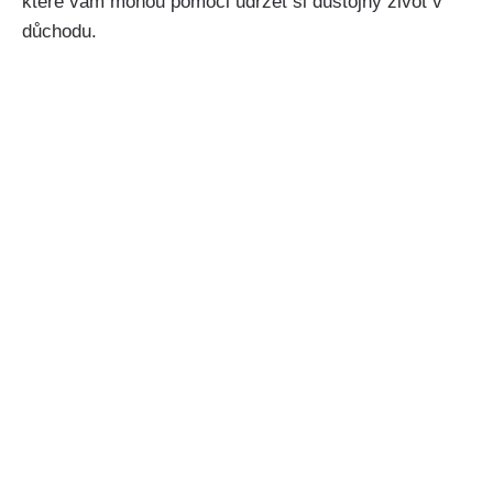
které vám mohou pomoci udržet si důstojný život v
důchodu.