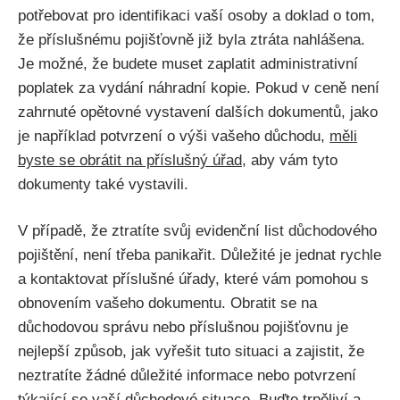
potřebovat pro identifikaci vaší osoby a doklad o tom,
že příslušnému pojišťovně již byla ztráta nahlášena.
Je možné, že budete muset zaplatit administrativní
poplatek za vydání náhradní kopie. Pokud v ceně není
zahrnuté opětovné vystavení dalších dokumentů, jako
je například potvrzení o výši vašeho důchodu,
měli
byste se obrátit na příslušný úřad
, aby vám tyto
dokumenty také vystavili.
V případě, že ztratíte svůj evidenční list důchodového
pojištění, není třeba panikařit. Důležité je jednat rychle
a kontaktovat příslušné úřady, které vám pomohou s
obnovením vašeho dokumentu. Obratit se na
důchodovou správu nebo příslušnou pojišťovnu je
nejlepší způsob, jak vyřešit tuto situaci a zajistit, že
neztratíte žádné důležité informace nebo potvrzení
týkající se vaší důchodové situace. Buďte trpěliví a