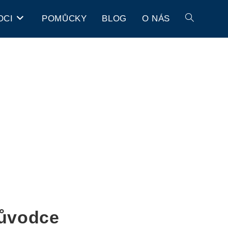
OCI
POMŮCKY
BLOG
O NÁS
růvodce