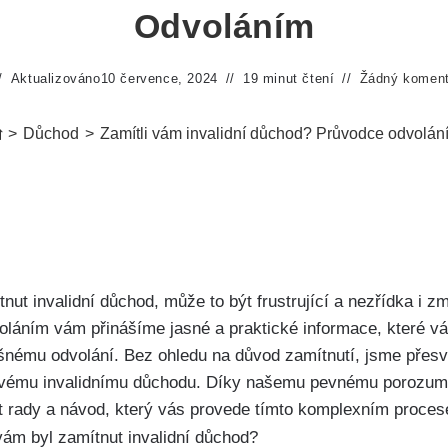
Odvoláním
Aktualizováno
10 července, 2024
19 minut čtení
Žádný koment
>
Důchod
>
Zamítli vám invalidní důchod? Průvodce odvolán
nut invalidní důchod, může to být frustrující a nezřídka i 
voláním vám přinášíme jasné a praktické informace, které 
šnému odvolání. Bez ohledu na důvod zamítnutí, jsme přes
e svému invalidnímu důchodu. Díky našemu pevnému porozu
 rady a návod, který vás provede tímto komplexním proces