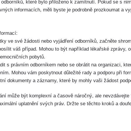
í odborníků, které bylo přiloženo k zamítnutí. Pokud se s nim
vných informacích, měli byste je podrobně prozkoumat a vy
formací:
tatky ve své žádosti nebo vyjádření odborníků, začněte shr
posílit váš případ. Mohou to být například lékařské zprávy,
nemocničních pobytů.
dit s právním odborníkem nebo se obrátit na organizaci, kte
ním. Mohou vám poskytnout důležité rady a podporu při for
tní dokumenty a záznamy, které by mohly vaši žádost podpo
ání může být komplexní a časově náročný, ale nevzdávejte
ximální uplatnění svých práv. Držte se těchto kroků a doufe