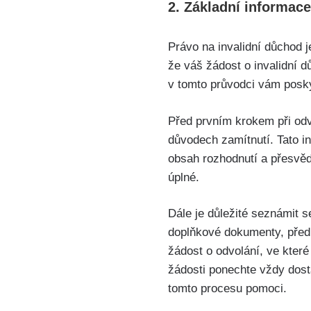
2. Základní informac
Právo na invalidní důchod j
že váš žádost o invalidní d
v tomto průvodci vám posk
Před prvním krokem při odv
důvodech zamítnutí. Tato i
obsah rozhodnutí a přesvědč
úplné.
Dále je důležité seznámit 
doplňkové dokumenty, před
žádost o odvolání, ve které
žádosti ponechte vždy dost
tomto procesu pomoci.