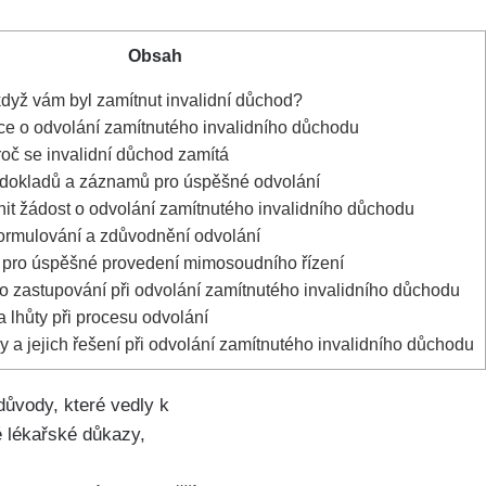
Obsah
když vám byl zamítnut invalidní důchod?
ce o odvolání zamítnutého invalidního důchodu
roč se invalidní důchod zamítá
 dokladů a záznamů pro úspěšné odvolání
nit žádost o odvolání zamítnutého invalidního důchodu
ormulování a zdůvodnění odvolání
it pro úspěšné provedení mimosoudního řízení
o zastupování při odvolání zamítnutého invalidního důchodu
a lhůty při procesu odvolání
 a jejich řešení při odvolání zamítnutého invalidního důchodu
důvody, které vedly k
é lékařské důkazy,