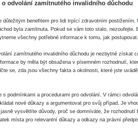
e o odvolání zamítnutého invalidního důchodu
e důležitým benefitem pro lidi trpící zdravotním postižením
ůchod byla zamítnuta. Pokud se vám toto stalo, nezoufejte. 
ytneme všechny potřebné informace k tomu, jak postupovat
olání zamítnutého invalidního důchodu je nezbytné získat c
nformace by měla být obsažena v písemném rozhodnutí, které 
te se, zda jsou všechny fakta a okolnosti, které jste uvádě
se s podmínkami a procedurami pro odvolání. V rámci odvol
kládat nové důkazy a argumentovat pro svůj případ. Je vho
 jasně vysvětlíte důvody, proč se domníváte, že rozhodnutí 
atek místa pro relevantní důkazy a odkazy na právní předp