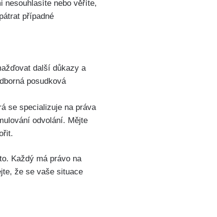
i nesouhlasíte nebo věříte,
pátrat případné
omažďovat další důkazy a
 odborná posudková
rá se specializuje na práva
mulování odvolání. Mějte
řit.
 to. Každý má právo na
jte, že se vaše situace