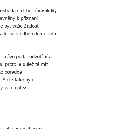
shoda s definicí invalidity
ávněny k přiznání
že být vaše žádost
radit se s odborníkem, zda
e právo podat odvolání a
 proto je důležité mít
ho poradce
m. S dostatečným
rý vám náleží.
osáhli spravedlivého