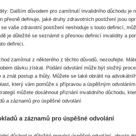
idity: Dalším důvodem pro zamítnutí invalidního důchodu je ne
přesně definuje, jaké druhy zdravotních postižení jsou opr
 se vaše zdravotní postižení neshoduje s touto definicí, mů
ě je důležité se seznámit s přesnou definicí invalidity a po
to definici.
chod zamítnut z některého z těchto důvodů, nezoufejte. Mát
obem dávku získat. Podání odvolání může být složitý proces,
 a znát postup a lhůty. Můžete se také obrátit na advokátní
oblast, který vám pomůže s přípravou a úspěšným odvolání
ategií můžete dosáhnout přiznání invalidního důchodu, kte
okladů a záznamů pro úspěšné odvolání
lidní důchod je důležité provést úspěšné odvolání, abyste d