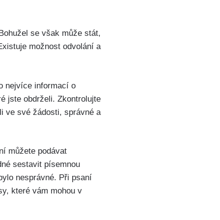
. Bohužel se však může stát,
Existuje možnost odvolání a
.
o nejvíce informací o
jste obdrželi. Zkontrolujte
li ve své žádosti, správné a
ání můžete podávat
dné sestavit písemnou
bylo nesprávné. Při psaní
isy, které vám mohou v