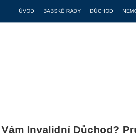
ÚVOD
BABSKÉ RADY
DŮCHOD
NEM
i Vám Invalidní Důchod? P