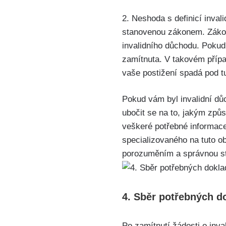
2. Neshoda s definicí inval
stanovenou zákonem. Zákon 
invalidního důchodu. Pokud
zamítnuta. V takovém případ
vaše postižení spadá pod tu
Pokud vám byl invalidní dů
ubočit se na to, jakým způs
veškeré potřebné informace
specializovaného na tuto 
porozuměním a správnou str
4. Sběr potřebných d
Po zamítnutí žádosti o inva