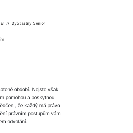
ář
By
Šťastný Senior
ím
zmatené období. Nejste však
vám pomohou a poskytnou
vědčeni, že každý má právo
mění právním postupům vám
em odvolání.