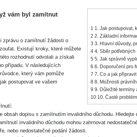
dyž vám byl zamítnut
1
1. Jak postupovat, 
2
2. Základní informa
i zprávu o zamítnutí žádosti o
3
3. Hlavní důvody, p
zoufat. Existují kroky, které můžete
4
4. Sběr potřebných
této rozhodnutí odvolali a získali
5
5. Jak správně vypl
o případu. V následujících
6
6. Doporučení pro f
průvodce, který vám pomůže
7
7. Co a jak připrav
 jak postupovat ve vašem
8
8. Možnosti právníh
9
9. Důležité termíny 
10
10. Časté problémy
tnutí:
te obsah dopisu s zamítnutím invalidního důchodu. Hledejte 
zamítnutí invalidního důchodu mohou zahrnovat nedostatečn
e, nebo nedostatečné podání žádosti.