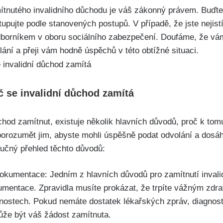
ítnutého invalidního důchodu je váš zákonný právem. Buďte
upujte podle stanovených postupů. V případě, že jste nejist
dborníkem v oboru sociálního zabezpečení. Doufáme, že vá
ní a přeji vám hodně úspěchů v této obtížné situaci.
č se invalidní důchod zamítá
hod zamítnut, existuje několik hlavních důvodů, proč k tomu
porozumět jim, abyste mohli úspěšně podat odvolání a dosáh
ručný přehled těchto důvodů:
okumentace: Jedním z hlavních důvodů pro zamítnutí invali
mentace. Zpravidla musíte prokázat, že trpíte vážným zdra
ostech. Pokud nemáte dostatek lékařských zpráv, diagnost
ůže být váš žádost zamítnuta.