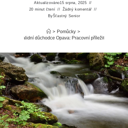
Aktualizováno
15 srpna, 2025
20 minut čtení
Žádný komentář
By
Šťastný Senior
>
Pomůcky
>
áce pro invalidní důchodce Opava: Pracovní příležitosti v Slez