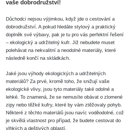
vaše​ dobrodružství!
Důchodci nejsou výjimkou, když jde o cestování a
dobrodružství. A pokud hledáte stylový a⁣ praktický
doplněk své výbavy, ‌pak je tu pro vás perfektní řešení
– ekologický a udržitelný ⁢kufr. ‌Již nebudete muset⁣
polehávat na nekvalitní a neodolné materiály, které
následně končí na skládkách.
Jaké jsou‍ výhody ekologických a udržitelných
materiálů? ⁢Za prvé, kromě toho, že snižují vaše
ekologické vlivy, jsou tyto materiály také odolné⁢ a
⁤lehké. To znamená, že se nemusíte obávat o zlomené⁢
zipy nebo těžké kufry, které by vám ⁣ztěžovaly pohyb.
Některé z těchto materiálů jsou navíc voděodolné, což
je‌ skvělá vlastnost pro případ, že budete cestovat do
vlhkých a deštivých⁢ oblastí.