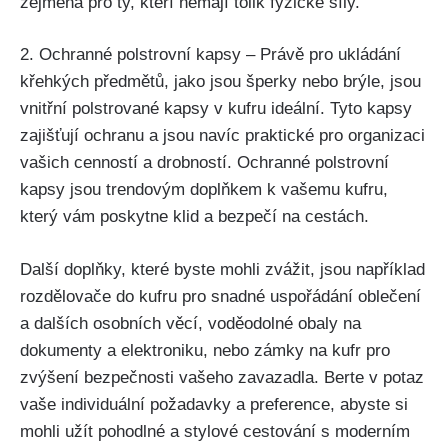
zejména pro ty, kteří nemají ⁢tolik fyzické síly.
2. Ochranné polstrovní kapsy – Právě pro ukládání
křehkých předmětů, jako jsou šperky‌ nebo brýle, jsou
vnitřní polstrované kapsy v kufru ideální. ⁢Tyto kapsy
zajišťují ochranu a jsou navíc praktické⁣ pro organizaci
vašich cenností a drobností. Ochranné polstrovní
kapsy ⁢jsou trendovým doplňkem k vašemu kufru,
který vám poskytne klid a bezpečí na cestách.
Další doplňky,⁤ které ​byste mohli zvážit, jsou například
rozdělovače do kufru pro snadné uspořádání oblečení
a dalších ⁣osobních věcí, voděodolné obaly na
dokumenty a elektroniku, nebo zámky na kufr pro ​
zvýšení bezpečnosti vašeho zavazadla. Berte v potaz
vaše individuální požadavky a‍ preference, abyste​ si
mohli užít ‍pohodlné a stylové cestování s moderním