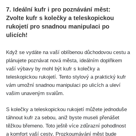
7. Ideální kufr i pro ‍poznávání měst:
Zvolte ‌kufr s kolečky a teleskopickou
rukojetí pro snadnou manipulaci po
ulicích!
Když se vydáte na vaší oblíbenou důchodovou cestu a
plánujete poznávat nová města, ideálním doplňkem
vaší ‍výbavy by mohl ⁢být kufr s kolečky a
teleskopickou rukojetí. Tento stylový a praktický kufr
vám umožní snadnou manipulaci po ulicích a uleví
vašim unaveným svalům.
S kolečky a teleskopickou rukojetí můžete jednoduše
táhnout⁤ kufr za sebou, aniž byste museli přenášet
⁤těžkou břemeno. Toto ještě více⁤ zdůrazní⁤ pohodlnost
a ‍komfort vaší cesty. Prozkoumávání měst bude