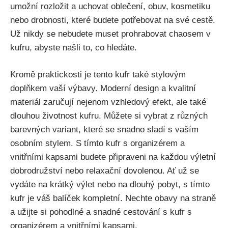
umožní⁤ rozložit a uchovat oblečení,⁣ obuv, kosmetiku
nebo ⁤drobnosti, které budete potřebovat na své cestě.
⁣Už nikdy se nebudete muset prohrabovat chaosem ⁣v
kufru, abyste našli to, co⁣ hledáte.
Kromě praktickosti je tento kufr také stylovým
doplňkem vaší výbavy.⁣ Moderní design a⁤ kvalitní
materiál zaručují nejenom vzhledový efekt, ale také
dlouhou životnost kufru. Můžete si vybrat z různých
barevných variant, ⁤které se snadno sladí s vaším
osobním stylem. S tímto ⁤kufr s organizérem a
vnitřními kapsami‌ budete připraveni na ⁢každou výletní
dobrodružství nebo relaxační dovolenou. Ať už se​
vydáte⁤ na krátký výlet nebo na ⁣dlouhý pobyt, s tímto
kufr je⁢ váš balíček⁢ kompletní. Nechte ‍obavy na straně
a užijte si pohodlné a snadné ⁣cestování s ‌kufr ⁤s
organizérem a vnitřními kapsami.