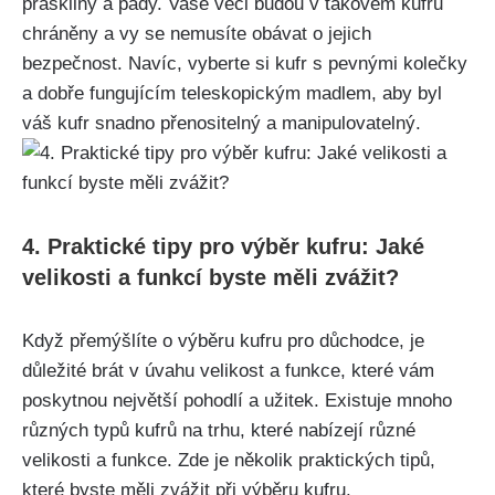
praskliny a pády. ⁣Vaše věci budou v ⁢takovém kufru
chráněny a vy se nemusíte obávat o jejich
bezpečnost. Navíc, vyberte si kufr⁤ s pevnými kolečky
a dobře fungujícím teleskopickým madlem, aby byl
váš kufr snadno přenositelný a manipulovatelný.
4. Praktické tipy pro výběr kufru: Jaké
velikosti a funkcí byste měli zvážit?
Když přemýšlíte o výběru kufru pro ⁤důchodce, je ​
důležité brát v úvahu velikost⁤ a funkce, které ‍vám
poskytnou největší pohodlí​ a užitek. Existuje mnoho
různých typů kufrů⁢ na⁤ trhu, ⁢které nabízejí různé
velikosti a funkce. Zde je ⁣několik praktických ​tipů,
které‌ byste měli⁢ zvážit při výběru kufru.