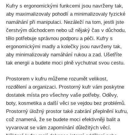
Kufry s ergonomickými funkcemi jsou navrženy tak,
aby maximalizovaly pohodlí‌ a minimalizovaly fyzické
namáhání při manipulaci. Nezáleží na tom, jestli jste
čerstvým důchodcem nebo už nějaký čas v důchodu,⁤
tělo potřebuje správnou podporu a péči. Kufry ⁤s
ergonomickými madly a kolečky jsou‌ navrženy tak,
aby minimalizovaly namáhání rukou‍ a⁤ zad. Ušetříte
tak energii a budete moci⁤ plně vychutnat svou cestu.
Prostorem v kufru můžeme⁤ rozumět velikost,
rozdělení a organizaci. Prostorný kufr vám poskytne
dostatek ⁢místa pro všechny vaše potřeby. Oděvy,
boty,⁤ kosmetika a další ‍věci se vejdou bez problémů.
Prostorný úložný prostor také zabrání​ přeplnění kufru,
což znamená, že se budete moci efektivněji balit a
vyvarovat se ‌vám zapomínání ‌důležitých věcí.