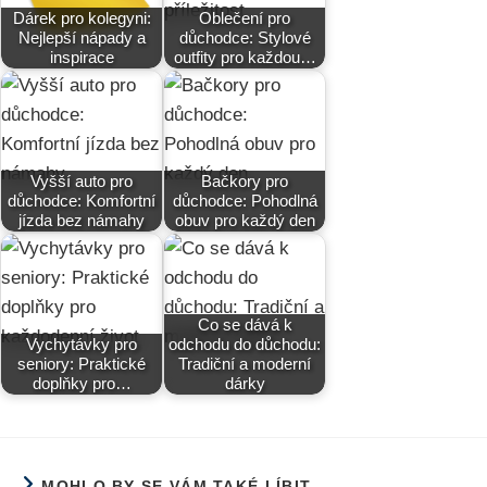
Dárek pro kolegyni:
Oblečení pro
Nejlepší nápady a
důchodce: Stylové
inspirace
outfity pro každou…
Vyšší auto pro
Bačkory pro
důchodce: Komfortní
důchodce: Pohodlná
jízda bez námahy
obuv pro každý den
Co se dává k
Vychytávky pro
odchodu do důchodu:
seniory: Praktické
Tradiční a moderní
doplňky pro…
dárky
MOHLO BY SE VÁM TAKÉ LÍBIT