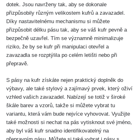
dotek. Jsou navrženy tak, aby se dokonale
přizpůsobily různým velikostem⁤ kufrů a ⁢zavazadel.
Díky nastavitelnému ⁢mechanismu si můžete‌
přizpůsobit délku pásu tak, aby se ​váš kufr pevně a
bezpečně uzavřel. Tím ​se významně minimalizuje
riziko, že by se kufr při manipulaci otevřel ​a
zavazadla se rozptýlila po⁣ celém letišti nebo při
přepravě.
S pásy na kufr získáte nejen praktický doplněk do
výbavy, ale také stylový a zajímavý‌ prvek, který oživí⁣
vzhled vašich zavazadel. Nabízejí se totiž v široké‌
škále barev a vzorů, takže si můžete⁣ vybrat tu
variantu, která‌ vám bude‌ nejvíce vyhovovat. Využijte
také možnosti si ⁣nechat na pás vytisknout své jméno,
aby byl váš kufr snadno identifikovatelný ​na
přepravním pásu. Můžete si také vybrat i pásy s