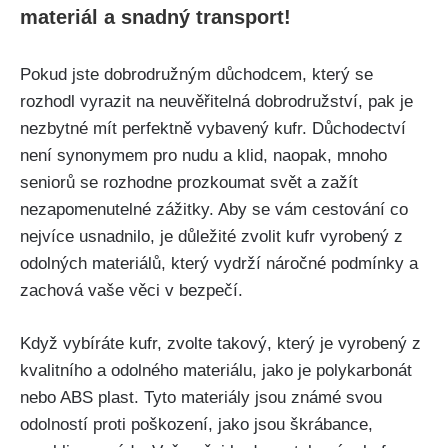
materiál a⁣ snadný transport!
Pokud jste dobrodružným ⁣důchodcem, který se
rozhodl vyrazit na neuvěřitelná dobrodružství, ⁣pak je
nezbytné mít perfektně vybavený kufr. Důchodectví
není synonymem pro nudu a klid, naopak, mnoho
seniorů se rozhodne prozkoumat svět a zažít
nezapomenutelné zážitky. Aby se vám cestování co
nejvíce usnadnilo, je důležité zvolit kufr ⁣vyrobený z
odolných materiálů, ⁤který vydrží⁢ náročné podmínky a‍
zachová vaše věci ‍v bezpečí.
Když vybíráte kufr, zvolte takový, který⁢ je vyrobený ⁤z
kvalitního a odolného materiálu, jako je polykarbonát
nebo ABS plast. Tyto materiály jsou známé svou
‌odolností⁤ proti poškození, jako jsou škrábance,⁣