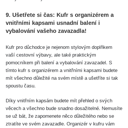
9. ‌Ušetřete si čas: ⁣Kufr‌ s organizérem a
vnitřními kapsami usnadní balení i
vybalování vašeho ​zavazadla!
Kufr pro důchodce je ‌nejenom stylovým doplňkem
vaší cestovní výbavy, ale také praktickým
pomocníkem při balení a vybalování zavazadel. S
tímto kufr⁣ s organizérem a vnitřními ⁤kapsami budete‍
mít všechno​ důležité na svém místě a ušetříte si tak
spoustu času.
Díky vnitřním kapsám budete​ mít přehled o svých
věcech a všechno bude snadno dosažitelné.⁣ Nemusíte
se už bát, že zapomenete něco důležitého nebo se
ztratíte ve svém‍ zavazadle. Organizér v ⁢kufru vám