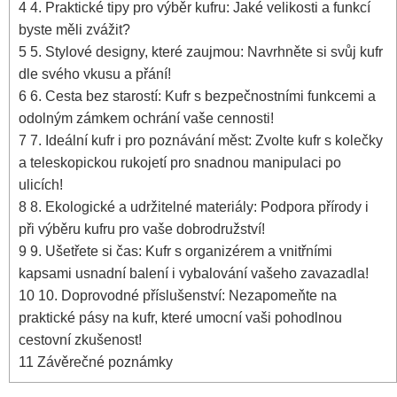
4
4. Praktické tipy pro výběr kufru: Jaké velikosti a funkcí
byste měli zvážit?
5
5. Stylové designy, které zaujmou: Navrhněte si ⁣svůj kufr
dle svého ‍vkusu a přání!
6
6. Cesta bez starostí:​ Kufr s bezpečnostními funkcemi a
odolným zámkem ochrání vaše cennosti!
7
7. Ideální kufr i pro ‍poznávání měst: Zvolte ‌kufr s kolečky
a teleskopickou rukojetí pro snadnou manipulaci po
ulicích!
8
8. Ekologické a udržitelné materiály: Podpora přírody i
při výběru kufru ⁢pro vaše​ dobrodružství!
9
9. ‌Ušetřete si čas: ⁣Kufr‌ s organizérem a vnitřními
kapsami usnadní balení i vybalování vašeho ​zavazadla!
10
10. Doprovodné příslušenství: Nezapomeňte na
praktické pásy na kufr, které umocní vaši pohodlnou
cestovní zkušenost!
11
Závěrečné poznámky