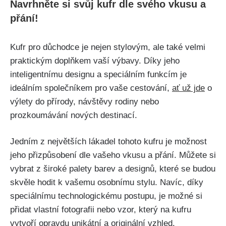
Navrhněte si ⁣svůj kufr dle svého ‍vkusu a
přání!
Kufr⁣ pro důchodce je nejen stylovým, ale také velmi
praktickým doplňkem vaší výbavy. Díky jeho
inteligentnímu designu‍ a speciálním funkcím je
ideálním společníkem pro vaše ⁣cestování,‍
ať už jde
‌o
výlety do přírody,⁢ návštěvy rodiny nebo
prozkoumávání nových destinací.
Jedním z největších lákadel tohoto kufru je možnost
jeho přizpůsobení dle ‌vašeho vkusu a přání. Můžete si
vybrat z široké palety barev ⁢a designů, které se budou
skvěle hodit k vašemu osobnímu stylu. Navíc, díky
speciálnímu technologickému⁢ postupu, je možné si
přidat ‍vlastní fotografii ‌nebo vzor, který na kufru
vytvoří opravdu unikátní‌ a originální vzhled.