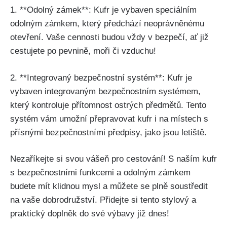
1. **Odolný‍ zámek**: Kufr je vybaven speciálním
odolným zámkem, který předchází neoprávněnému
otevření. Vaše cennosti budou vždy v bezpečí, ať již
cestujete po pevnině, ‌moři či vzduchu!
2. **Integrovaný bezpečnostní systém**: Kufr je​
vybaven ‍integrovaným bezpečnostním systémem,
který kontroluje přítomnost ostrých předmětů. Tento
systém vám ​umožní⁣ přepravovat kufr i na místech s
přísnými bezpečnostními předpisy, jako jsou letiště.
Nezaříkejte si svou vášeň ⁣pro cestování! S naším kufr
s bezpečnostními⁤ funkcemi a odolným zámkem
budete mít⁢ klidnou mysl‍ a můžete se plně soustředit
na vaše dobrodružství. Přidejte si tento stylový a
praktický doplněk do své výbavy již dnes!