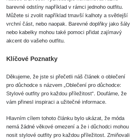
⁤barevné ⁢odstíny například v rámci jednoho outfitu.
Můžete si ⁢zvolit například tmavší ‌kalhoty a ‌světlejší
⁣vrchní část, nebo‍ naopak.‌ Barevné doplňky ​jako ‌šály
nebo⁤ kabelky mohou také pomoci‌ přidat ‍zajímavý
akcent ⁣do vašeho outfitu.
Klíčové ⁢Poznatky
Děkujeme, že jste si přečetli náš článek o ⁣oblečení
pro⁢ důchodce⁢ s názvem „Oblečení pro důchodce:
Stylové outfity pro každou příležitost“.‌ Doufáme, že
vám přinesl inspiraci ⁢a užitečné informace.
Hlavním cílem tohoto článku bylo ukázat, že⁢ móda⁤
nemá žádné věkové ‍omezení a‌ že ​i důchodci mohou
nosit stylové outfity ⁤pro každou příležitost.‍ Zmiňovali