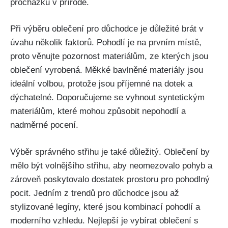
procházku v přírodě.
Při výběru oblečení pro důchodce je ‍důležité ​brát ‌v​
úvahu několik faktorů. Pohodlí je na prvním místě,
proto věnujte pozornost materiálům, ze kterých​ jsou
oblečení vyrobená. Měkké bavlněné materiály jsou
ideální volbou, protože⁢ jsou příjemné na dotek a
dýchatelné. ​Doporučujeme se vyhnout ⁣syntetickým
‍materiálům, které‍ mohou způsobit nepohodlí a
nadměrné pocení.
Výběr správného střihu je také‍ důležitý. Oblečení by
mělo být volnějšího střihu, aby neomezovalo‌ pohyb‍ a ​
zároveň⁤ poskytovalo dostatek ⁢prostoru pro ​pohodlný⁤
pocit. ⁣Jedním z trendů pro důchodce jsou až
stylizované​ legíny, které jsou⁣ kombinací pohodlí ​a
moderního vzhledu. Nejlepší je vybírat ⁢oblečení s ​