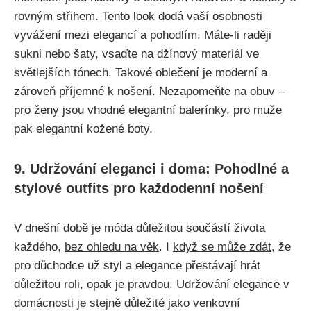
rovným‌ střihem. Tento⁤ look dodá vaší osobnosti
vyvážení mezi​ elegancí a pohodlím. Máte-li raději
sukni nebo šaty, ​vsaďte na džínový materiál ⁢ve
světlejších ​tónech. Takové oblečení je moderní a
zároveň⁣ příjemné ‍k nošení. Nezapomeňte na obuv –
pro ženy jsou vhodné elegantní balerínky, pro muže
pak elegantní kožené‍ boty.
9.‍ Udržování eleganci⁤ i doma: ⁢Pohodlné‌ a
stylové outfits ⁣pro každodenní‍ nošení
V‌ dnešní době je móda důležitou součástí života
každého,
bez ohledu na věk
. ‌I
když se může⁤ zdát
, že​
pro důchodce ​už ⁢styl‌ a ⁣elegance přestávají⁢ hrát
důležitou roli, opak‌ je pravdou. Udržování elegance v
domácnosti je stejně‍ důležité ‌jako venkovní