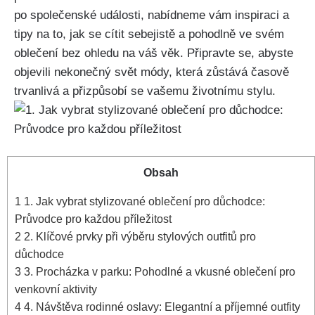
po společenské události, nabídneme vám inspiraci a
tipy ​na to, ‌jak se cítit sebejistě a‌ pohodlně‌ ve svém
oblečení ⁤bez ohledu ⁤na váš ‍věk. ⁢Připravte se, abyste
objevili nekonečný ⁢svět módy, ⁤která zůstává časově
trvanlivá a přizpůsobí se‌ vašemu ⁤životnímu stylu.
Obsah
1
1. Jak vybrat stylizované ‌oblečení pro důchodce:
Průvodce​ pro každou příležitost
2
2. Klíčové ⁢prvky při ​výběru stylových ⁤outfitů pro
důchodce
3
3. Procházka⁤ v parku: ⁣Pohodlné a​ vkusné oblečení​ pro
venkovní⁣ aktivity
4
4. ‌Návštěva rodinné oslavy: Elegantní a ⁣příjemné outfity