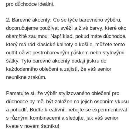
⁤pro důchodce ⁢ideální.
2. Barevné akcenty: Co​ se týče barevného výběru,
doporučujeme‌ používat svěží‍ a ‌živé​ barvy, které oko
⁢okamžitě⁤ zaujmou. Například, pokud máte‍ důchodce,
který má rád klasické kalhoty a košile, můžete tento
outfit oživit⁢ pestrobarevným páskem ⁣nebo stylovými
šátky.‌ Tyto barevné akcenty dodají ‍jiskru do⁤
každodenního oblečení ​a zajistí, že váš senior
neunikne zrakům.
Pamatujte si, že ⁣výběr stylizovaného oblečení pro
důchodce by měl​ být založen‍ na ⁣jejich‌ osobním vkusu‌
a pohodlí. Buďte kreativní,⁤ nebojte se experimentovat
s různými kombinacemi‌ a sledujte, jak váš ‌senior
kvete v novém šatníku!