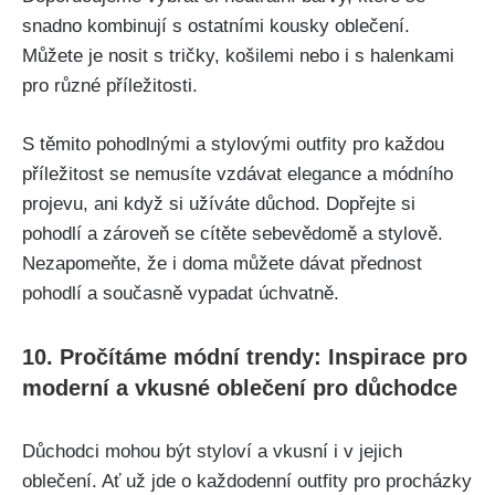
snadno kombinují⁣ s ostatními kousky oblečení.
‌Můžete je nosit s ​tričky, košilemi nebo i s halenkami
pro různé příležitosti.
S ‍těmito pohodlnými a stylovými outfity pro každou
příležitost se nemusíte‌ vzdávat ​elegance a módního
⁤projevu, ani když⁣ si⁢ užíváte​ důchod. Dopřejte si
pohodlí a zároveň se cítěte​ sebevědomě⁢ a stylově.
Nezapomeňte, že⁣ i doma můžete dávat⁣ přednost
pohodlí a ⁣současně vypadat úchvatně.
10. Pročítáme ⁢módní ​trendy: Inspirace pro
moderní a ⁣vkusné oblečení pro důchodce
Důchodci ​mohou být styloví⁤ a ⁤vkusní i v jejich ​
oblečení. Ať už jde o každodenní outfity pro ​procházky