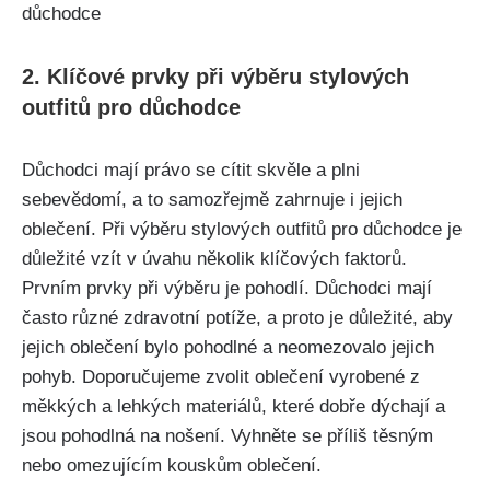
2. Klíčové ⁢prvky při ​výběru stylových
⁤outfitů pro důchodce
Důchodci mají právo se cítit skvěle a plni
⁢sebevědomí, a to samozřejmě zahrnuje i jejich
‍oblečení. Při výběru stylových outfitů pro​ důchodce je
důležité vzít ⁣v úvahu několik klíčových​ faktorů.
Prvním‍ prvky při ‌výběru je pohodlí. Důchodci mají
často různé zdravotní potíže, a proto⁤ je důležité, aby
⁤jejich oblečení ‍bylo ⁢pohodlné a neomezovalo jejich
pohyb. ⁣Doporučujeme zvolit oblečení ⁣vyrobené z
měkkých a lehkých materiálů, které dobře dýchají a
jsou ⁣pohodlná na nošení. Vyhněte ‌se příliš​ těsným
⁢nebo omezujícím ⁢kouskům ‍oblečení.