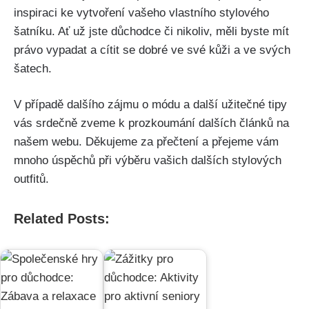
inspiraci⁤ ke vytvoření⁢ vašeho vlastního stylového
šatníku. Ať už jste důchodce či nikoliv, měli byste mít⁢
právo vypadat ​a ⁤cítit⁣ se dobré ‌ve své kůži a ve‌ svých
šatech.
V ​případě ​dalšího zájmu o módu a další ⁢užitečné tipy​
vás ⁢srdečně zveme k prozkoumání‌ dalších článků na
našem webu. Děkujeme za přečtení a přejeme vám
mnoho​ úspěchů při výběru vašich dalších ‌stylových
outfitů.
Related Posts: