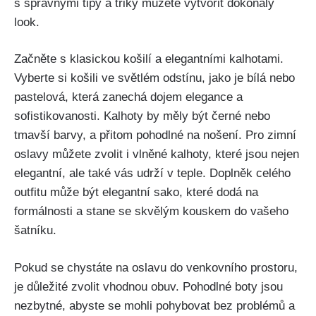
s správnými tipy a triky můžete⁣ vytvořit dokonalý
look.
Začněte ⁢s klasickou košilí a ‍elegantními kalhotami.
Vyberte ⁤si košili‍ ve světlém odstínu, jako je bílá‍ nebo​
pastelová, která zanechá dojem elegance a ​
sofistikovanosti.​ Kalhoty ​by měly být černé nebo ​
tmavší barvy, a přitom pohodlné ⁣na nošení. Pro zimní
oslavy můžete zvolit ‍i vlněné kalhoty, které jsou nejen
elegantní, ale také vás udrží ‍v teple. Doplněk celého
outfitu může být elegantní ‌sako, které dodá na
formálnosti a⁤ stane se skvělým kouskem do vašeho
šatníku.
Pokud se chystáte na oslavu ⁣do venkovního prostoru,
je​ důležité ‌zvolit vhodnou obuv. Pohodlné boty‍ jsou
nezbytné, abyste se mohli pohybovat bez problémů a