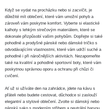
Když se vydat na procházku nebo si zacvičit, je
důležité mít oblečení,​ které ‌vám umožní pohyb a
⁢zároveň ​vám poskytne komfort. Vyberte si elastické
kalhoty s lehkým strečovým materiálem, které se
dokonale ⁢přizpůsobí‌ vašim ⁣pohybům. Dopřejte si také
pohodlné a ⁤prodyšné pánské​ nebo dámské tričko s
‍odvodávajícími vlastnostmi, které vám udrží suché a
pohodlné i při náročnějších aktivitách. Nezapomeňte
⁢také⁤ na kvalitní a pohodlné sportovní ⁢boty,⁣ které⁢ vám
poskytnou⁣ správnou‌ oporu a ochranu při chůzi či‍
cvičení.
Ať už si užíváte den​ na zahrádce, ⁢jdete na kávu s
přáteli ‍nebo budete cestovat, ​důchodce si zaslouží
elegantní a stylové ‍oblečení. Zvolte si dámský nebo
pánský sako‍ s moderním ⁢střihem a neutrální barvou,