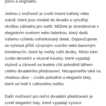
jiskru a originalitu.
Jednou z možností je⁤ zvolit tmavé kalhoty nebo​
sukně, které jsou vhodné do divadla a vytvářejí‌
skvělou základnu pro outfit. ⁣Můžete je zkombinovat s⁢
elegantním svetrem nebo ⁣halenkou, ⁢který ⁤dodá
vašemu vzhledu‍ sofistikovaný dotek. Doporučujeme
se vyhnout ⁣příliš⁣ výrazným vzorům nebo barevným​
kombinacím, které⁣ by ⁢mohly ⁤rušit diváky. Místo toho
zvolte ‌decentní a ‌vkusné kousky, které vypadají
stylově a zároveň se budete cítit pohodlně během
celého ⁢divadelního představení. Nezapomeňte ‍také na
vhodnou obuv – zvolte pohodlné a elegantní boty,
které se hodí k celkovému outfitu.
Další⁣ možností pro‌ noční divadelní představení ‌je
zvolit ​elegantní šaty,⁤ které vypadají vysoce