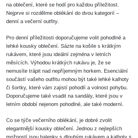
na ‌oblečení, které se hodí pro každou příležitost.
Nejprve si rozdělme​ oblékání do dvou kategorií –
denní a večerní outfity.
Pro denní příležitosti ‍doporučujeme volit‍ pohodlné⁢ a
lehké kousky oblečení. ⁢Sázte na košile s ​krátkým⁤
rukávem, ⁣které jsou ⁣ideální zejména ‍v letních⁣
měsících. Výhodou krátkých rukávu je, že se
nemusíte trápit⁤ nad nepříjemným ⁤horkem. Esenciální
součástí vašeho outfitu mohou být také lehké kalhoty
či šortky, které vám zajistí ⁣pohodlí a volnost pohybu.
Doporučujeme také vsadit na sandály, které jsou v
letním⁢ období nejenom pohodlné, ale​ také moderní.
Co se týče večerního oblékání, je dobré zvolit
elegantnější ⁢kousky⁤ oblečení. Jednou z nejlepších
možností jsou halenky s dlouhým rukávem a kalhoty s