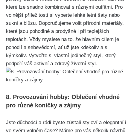
které lze snadno kombinovat s různými outfitmi.⁣ Pro
volnější‍ příležitosti⁢ si vyberte lehké letní šaty ⁢nebo⁣
sukni a blůzu. Doporučujeme volit ​přírodní ​materiály,
které ⁤jsou pohodlné​ a⁢ prodyšné i při teplejších‌
teplotách. Vždy myslete‌ na​ to,‍ že hlavním cílem je
pohodlí ⁢a sebevědomí, ať už⁣ jste kdekoliv a s
kýmkoliv. Vytvořte si ‍vlastní jedinečný ​styl, který
podpoří váš aktivní a zdravý životní styl.
8. Provozování hobby:‌ Oblečení vhodné
pro různé⁤ koníčky a zájmy
Jste důchodci a⁤ rádi byste zůstali styloví⁣ a elegantní i
ve svém volném čase? ⁤Máme pro vás ⁢několik návrhů