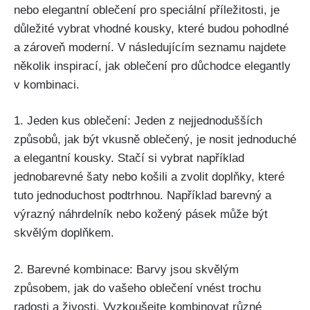
nebo elegantní oblečení pro speciální příležitosti,‌ je
⁤důležité vybrat vhodné kousky, které budou pohodlné
a zároveň moderní. V ​následujícím seznamu najdete
několik ‍inspirací, jak oblečení‍ pro důchodce elegantly
v kombinaci.
1.‍ Jeden kus oblečení: Jeden​ z nejjednodušších
způsobů, jak být ‌vkusně oblečený, je ‌nosit jednoduché
a elegantní kousky. Stačí si​ vybrat například
jednobarevné šaty nebo košili a zvolit doplňky, ⁢které
tuto jednoduchost ⁤podtrhnou. Například barevný‍ a
výrazný náhrdelník nebo kožený ⁢pásek může být
skvělým doplňkem.
2. Barevné kombinace: Barvy⁣ jsou skvělým
způsobem, jak do ⁢vašeho oblečení vnést trochu
⁢radosti a živosti. Vyzkoušejte⁤ kombinovat různé