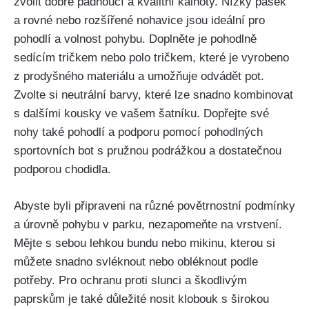
zvolit ⁤dobře padnoucí a‍ kvalitní kalhoty. Nízký pásek
a⁢ rovné nebo rozšířené nohavice jsou​ ideální pro
pohodlí a‌ volnost pohybu. ⁤Doplněte ⁣je pohodlně
sedícím tričkem nebo polo tričkem, které je vyrobeno
z⁤ prodyšného materiálu​ a‍ umožňuje odvádět pot.
Zvolte si neutrální barvy, které ⁢lze snadno kombinovat
s dalšími kousky ve vašem⁣ šatníku. Dopřejte své
nohy také pohodlí a podporu pomocí pohodlných ​
sportovních bot s pružnou podrážkou a ⁣dostatečnou
⁢podporou chodidla.
Abyste byli připraveni na různé ‍povětrnostní podmínky
⁢a‌ úrovně‍ pohybu⁤ v parku, nezapomeňte na vrstvení.
Mějte s ⁤sebou lehkou bundu nebo ⁢mikinu, kterou⁣ si ​
můžete snadno ‌svléknout nebo obléknout ⁣podle
potřeby.‍ Pro ochranu proti slunci a škodlivým
paprskům je také ‌důležité ‌nosit klobouk s širokou