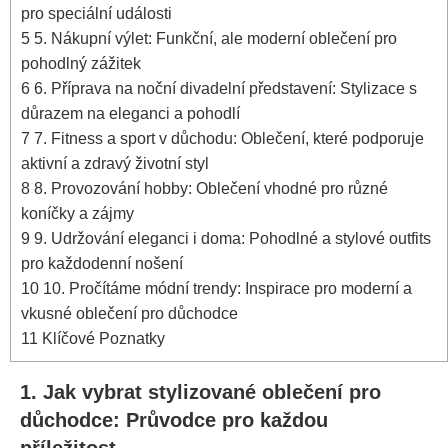
pro speciální události
5
5. Nákupní výlet: Funkční, ale moderní ‍oblečení pro
pohodlný ⁤zážitek
6
6. Příprava​ na noční divadelní​ představení: Stylizace s
důrazem na eleganci ⁤a ‌pohodlí
7
7. Fitness a sport v důchodu: Oblečení,⁣ které ⁣podporuje
aktivní a ⁤zdravý životní styl
8
8. Provozování hobby:‌ Oblečení vhodné pro různé⁤
koníčky a zájmy
9
9.‍ Udržování eleganci⁤ i doma: ⁢Pohodlné‌ a stylové outfits
⁣pro každodenní‍ nošení
10
10. Pročítáme ⁢módní ​trendy: Inspirace pro moderní a
⁣vkusné oblečení pro důchodce
11
Klíčové ⁢Poznatky
1. Jak vybrat stylizované ‌oblečení pro
důchodce: Průvodce​ pro každou