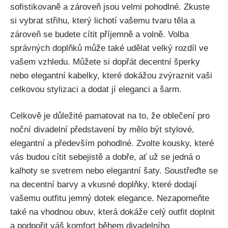
sofistikovaně ⁤a zároveň jsou velmi pohodlné. ⁤Zkuste
si⁤ vybrat střihu, který​ lichotí vašemu ⁣tvaru těla a⁢
zároveň⁣ se budete cítit příjemně a volně. ‍Volba
správných doplňků může také udělat velký rozdíl ve
vašem⁤ vzhledu. ​Můžete⁣ si ⁣dopřát‍ decentní šperky
nebo elegantní kabelky,⁣ které‌ dokážou ​zvýraznit vaši
‍celkovou‍ stylizaci⁣ a dodat⁤ jí eleganci a šarm.
Celkově⁤ je důležité pamatovat na to, že⁤ oblečení‌ pro
noční⁤ divadelní představení​ by⁢ mělo být stylové,
elegantní a především pohodlné. Zvolte kousky, které
vás budou cítit sebejistě a dobře,⁢ ať už⁣ se jedná o
kalhoty ​se svetrem nebo​ elegantní šaty. Soustřeďte‍ se
na decentní barvy a vkusné doplňky, které dodají
vašemu outfitu jemný dotek elegance. Nezapomeňte
také na vhodnou obuv, která dokáže celý outfit doplnit
a⁣ podpořit váš komfort během divadelního