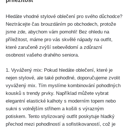
příležitost
Hledáte vhodné stylové oblečení pro‍ svého důchodce?⁢
Neztrácejte⁢ čas‍ brouzdáním po obchodech, protože
jsme zde, abychom ⁣vám ⁣pomohli! Bez ohledu na
příležitost, máme ‌pro vás‌ skvělé nápady na‍ outfit,
které zaručeně zvýší sebevědomí a zdůrazní
osobnost vašeho ​drahého seniora.
1. Vyvážený mix: Pokud hledáte oblečení, které je
nejen stylové, ale také pohodlné, doporučujeme​ zvolit
vyvážený⁣ mix.‍ Tím myslíme kombinování pohodlných
kousků s trendy ⁣prvky. Například můžete vybrat
elegantní elastické kalhoty s ‍moderním⁤ topem ‌nebo
sukni s volnějším střihem ​a košili⁢ s výrazným
potiskem. Tento stylizovaný ‍outfit ⁢poskytuje hladký
přechod mezi⁢ pohodlností ‌a sofistikovaností, ⁤což je