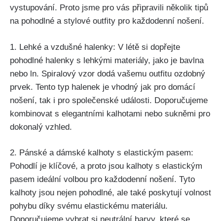
‌vystupování. Proto jsme ⁢pro vás připravili několik tipů‍
na pohodlné a stylové outfity pro každodenní nošení.
1. Lehké ‍a vzdušné halenky: V létě si dopřejte⁤
pohodlné halenky s lehkými materiály, jako‍ je⁣ bavlna⁣
nebo ln. Spiralový vzor ⁢dodá vašemu outfitu ozdobný
prvek. Tento typ halenek je vhodný jak pro domácí
nošení,‍ tak i ‍pro společenské události. Doporučujeme
kombinovat s elegantními kalhotami nebo sukněmi‌ pro
​dokonalý vzhled.
2. Pánské⁢ a‍ dámské⁣ kalhoty⁤ s‍ elastickým pasem:
⁣Pohodlí⁤ je klíčové, a⁣ proto jsou kalhoty s elastickým
pasem ideální volbou pro⁢ každodenní ‌nošení. Tyto
kalhoty ⁤jsou⁤ nejen pohodlné, ale také⁢ poskytují ⁤volnost
‌pohybu díky svému elastickému materiálu.
Doporučujeme⁤ vybrat si neutrální barvy, které​ se⁤