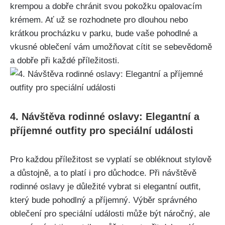
krempou a ⁢dobře chránit ‍svou pokožku opalovacím
krémem. Ať‍ už se rozhodnete pro dlouhou nebo
krátkou procházku v parku, bude vaše pohodlné a
vkusné oblečení vám umožňovat⁣ cítit se sebevědomě
a ⁤dobře při ⁢každé příležitosti.
4. ‌Návštěva rodinné oslavy: Elegantní a
⁣příjemné outfity pro speciální události
Pro každou⁣ příležitost‌ se ⁤vyplatí se obléknout stylově
a důstojně, a ⁣to platí​ i pro důchodce. Při návštěvě
rodinné oslavy je důležité vybrat si elegantní outfit,‍
který bude ⁤pohodlný a‍ příjemný. Výběr‍ správného​
oblečení pro speciální události může být náročný, ale ​