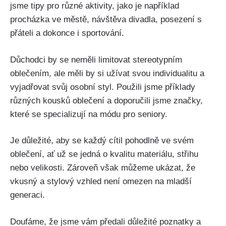
jsme tipy pro ⁢různé aktivity, jako je například⁢
procházka ve městě, návštěva divadla, posezení s‍
přáteli a dokonce i sportování.
Důchodci ‍by se⁤ neměli limitovat stereotypním
oblečením,‍ ale měli by si užívat ‍svou ⁤individualitu ⁣a
vyjadřovat ‍svůj osobní styl. Použili jsme příklady⁢
různých kousků oblečení a doporučili jsme značky,‍
které ​se‌ specializují na módu pro seniory.
Je‍ důležité, aby ⁢se ‍každý cítil pohodlně ve svém
oblečení, ať už ‌se jedná o kvalitu ‌materiálu, střihu
nebo velikosti. Zároveň však můžeme ukázat,⁤ že ​
vkusný a stylový vzhled ‍není omezen na mladší
generaci.
Doufáme, že jsme vám předali důležité poznatky a