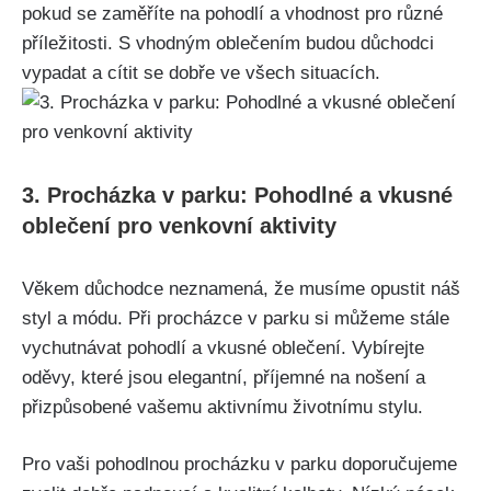
pokud se zaměříte na pohodlí a‍ vhodnost pro různé
‍příležitosti.​ S vhodným oblečením⁤ budou ‌důchodci
vypadat a cítit se dobře ve ⁢všech situacích.
3. Procházka⁤ v parku: ⁣Pohodlné a​ vkusné
oblečení​ pro venkovní⁣ aktivity
Věkem důchodce neznamená,⁤ že musíme⁢ opustit náš
styl a módu. Při procházce v parku ‌si můžeme stále
‌vychutnávat ⁢pohodlí a vkusné oblečení.​ Vybírejte
oděvy,⁢ které jsou elegantní, příjemné ‌na​ nošení a⁤
přizpůsobené ​vašemu ​aktivnímu životnímu stylu.
Pro ⁣vaši pohodlnou procházku v parku doporučujeme‍