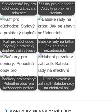
Společenské hry pro
Zážitky pro důchodce:
důchodce: Zábava a
Aktivity pro aktivní
relaxace
seniory
Kufr pro důchodce:
Babské rady na krtka:
Stylový a praktický
Jak se zbavit
doplněk vaší výbavy
nežádoucích…
Bačkory pro seniory:
Hubení plevele v
Pohodlná obuv pro
zahradě: Babské rady
každodenní nošení
na efektivní boj
MOHLO BY SE VÁM TAKÉ LÍBIT