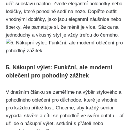
užít si oslavu naplno. Zvolte elegantní polobotky nebo
lodičky, které pohodlně sedí na noze. Doplňte outfit‌
vhodnými doplňky, jako⁣ jsou⁢ elegantní náušnice nebo ​
šperky.‍ Ale pamatujte si, ⁤že méně je více. Sázka na
jednoduchý a vkusný⁤ styl je vždy trefou do černého.
5. Nákupní výlet: Funkční, ale moderní
‍oblečení pro pohodlný ⁤zážitek
V dnešním ‌článku se​ zaměříme ⁣na výběr stylového ​a
pohodlného oblečení pro důchodce, které je ⁤vhodné
pro ​každou příležitost. Chceme, aby každý senior
vypadal skvěle a cítil se ​pohodlně ve svém⁤ outfitu – ať
už jde⁢ o nákupní výlet, setkání s přáteli nebo