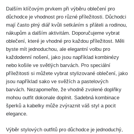
Dalším klíčovým prvkem při výběru oblečení pro‌
důchodce je⁢ vhodnost pro různé příležitosti. Důchodci
mají často ‌plný diář kvůli setkáním s ⁣přáteli a rodinou,
nákupům ⁤a dalším aktivitám. Doporučujeme vybrat‍
oblečení, které‍ je vhodné pro ⁣každou příležitost. Měli
byste mít jednoduchou,⁢ ale elegantní‌ volbu pro
každodenní nošení, jako jsou například kombinézy
⁢nebo košile ve ⁤světlých barvách.‌ Pro ‍speciální
‌příležitosti si můžete vybrat stylizované ⁣oblečení, jako
‍jsou například⁤ sako ve svěžích a pastelových
barvách. Nezapomeňte, že vhodně zvolené‌ doplňky
mohou outfit dokonale ‍doplnit. Sadebná kombinace⁢
šperků a kabelky může zvýraznit váš ‌styl a pocit⁢
elegance.
Výběr stylových outfitů pro ⁣důchodce je jednoduchý,