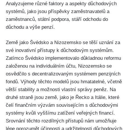
Analyzujeme různé faktory a aspekty důchodových
systémů, jako jsou příspěvky zaměstnavatelů a
zaměstnanců, státní podpora, stáří odchodu do
důchodu a výše penzí.
Země jako Švédsko a Nizozemsko se těší uznání za
své inovativní přístupy k důchodovým systémům.
Zatímco Švédsko implementovalo důkladnou reformu
založenou na individuálním účtu, Nizozemsko se
osvědčilo s decentralizovaným systémem penzijních
fondů. Výhody těchto modelů jsou hmatatelné, včetně
větší stability a možnosti vlastní správy peněz. Na
druhé straně jsou země, jako je Řecko a Itálie, které
čelí finančním výzvám souvisejícím s důchodovými
systémy kvůli vyššímu zatížení veřejných financí.
Srovnání těchto rozdílných přístupů nám umožňuje
lépe porozumět účinnosti a udržitelnosti důchodových