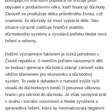
postupujícím stárnutím populace se snižuje podíl
obyvatel v produktivním věku, kteří financují důchody.
Zároveň se prodlužuje délka průměrného života, což
znamená, že důchody se musí vyplácet déle. Tato
situace výrazně zatěžuje finanční stabilitu
důchodového systému a vyvolává potřebu hledat nová
řešení a reformy.
Dalším významným faktorem je nízká porodnost v
České republice. S menším počtem narozených dětí
se budoucí generace důchodců stávají zároveň stále
větším břemenem pro ekonomiku a důchodový
systém. To vede k dohadech o nutnosti zvýšit výši
vkladů do důchodových fondů či posunout věkovou
hranici pro odchod do důchodu. Je však nezbytné brát
v úvahu i sociální souvislosti a hledat vyvážená a
spravedlivá řešení, která by minimalizovala negativní