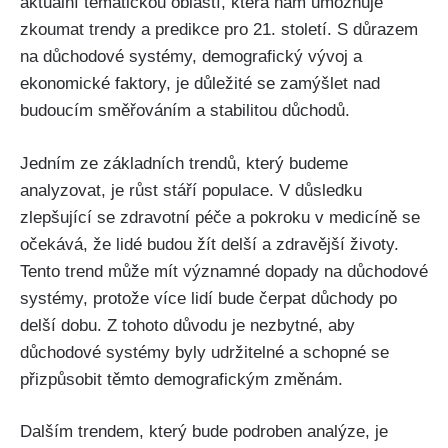
aktuální tématickou oblastí, která nám umožňuje
zkoumat trendy a predikce pro 21. století. S důrazem
na důchodové systémy, demografický vývoj a
ekonomické faktory, je důležité se zamýšlet nad
budoucím směřováním a stabilitou důchodů.
Jedním ze základních trendů, který budeme
analyzovat, je růst stáří populace. V důsledku
zlepšující se zdravotní péče a pokroku v medicíně se
očekává, že lidé budou žít delší a zdravější životy.
Tento trend může mít významné dopady na důchodové
systémy, protože více lidí bude čerpat důchody po
delší dobu. Z tohoto důvodu je nezbytné, aby
důchodové systémy byly udržitelné a schopné se
přizpůsobit těmto demografickým změnám.
Dalším trendem, který bude podroben analýze, je