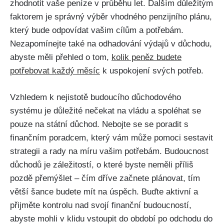
zhodnotit vaše peníze v průběhu let. Dalším důležitým
faktorem je správný výběr vhodného penzijního plánu,
který bude odpovídat vašim cílům a potřebám.
Nezapomínejte také na odhadování výdajů v důchodu,
abyste měli přehled o tom,
kolik peněz budete
potřebovat každý měsíc
k uspokojení svých potřeb.
Vzhledem k nejistotě budoucího důchodového
systému je důležité nečekat na vládu a spoléhat se
pouze na státní důchod. Nebojte se se poradit s
finančním poradcem, který vám může pomoci sestavit
strategii a rady na míru vašim potřebám. Budoucnost
důchodů je záležitostí, o které byste neměli příliš
pozdě přemýšlet – čím dříve začnete plánovat, tím
větší šance budete mít na úspěch. Buďte aktivní a
přijměte kontrolu nad svojí finanční budoucností,
abyste mohli v klidu vstoupit do období po odchodu do