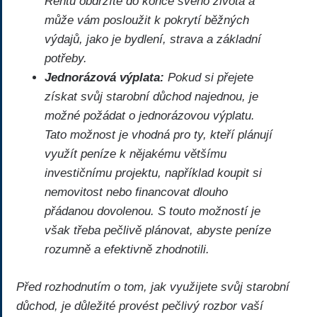
Rentu obdržíte do konce svého života a
může vám posloužit k pokrytí běžných
výdajů, jako je bydlení, strava a základní
potřeby.
Jednorázová výplata:
Pokud si přejete
získat svůj starobní důchod najednou, je
možné požádat o jednorázovou výplatu.
Tato možnost je vhodná pro ty, kteří plánují
využít peníze k nějakému většímu
investičnímu projektu, například koupit si
nemovitost nebo financovat dlouho
přádanou dovolenou. S touto možností je
však třeba pečlivě plánovat, abyste peníze
rozumně a efektivně zhodnotili.
Před rozhodnutím o tom, jak využijete svůj starobní
důchod, je důležité provést pečlivý rozbor vaší