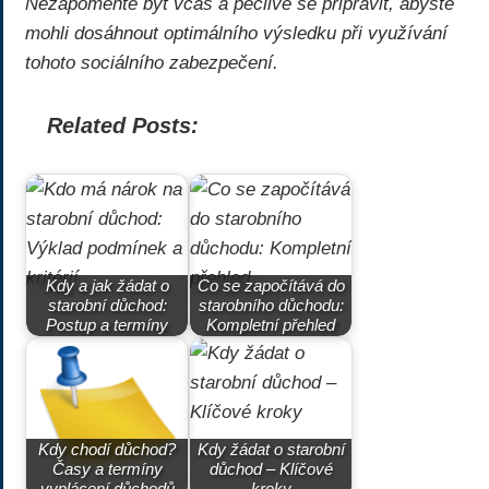
Nezapomeňte být včas a pečlivě se připravit, abyste
mohli dosáhnout optimálního výsledku při využívání
tohoto sociálního zabezpečení.
Related Posts:
Kdy a jak žádat o
Co se započítává do
starobní důchod:
starobního důchodu:
Postup a termíny
Kompletní přehled
Kdy chodí důchod?
Kdy žádat o starobní
Časy a termíny
důchod – Klíčové
vyplácení důchodů
kroky