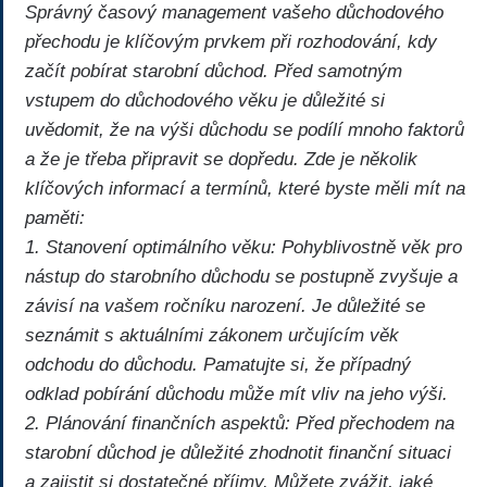
Správný časový management vašeho důchodového
přechodu je klíčovým prvkem při rozhodování, kdy
začít pobírat starobní důchod. Před samotným
vstupem do důchodového věku je důležité si
uvědomit, že na výši důchodu se podílí mnoho faktorů
a že je třeba připravit se dopředu. Zde je několik
klíčových informací a termínů, které byste měli mít na
paměti:
1. Stanovení optimálního věku: Pohyblivostně věk pro
nástup do starobního důchodu se postupně zvyšuje a
závisí na vašem ročníku narození. Je důležité se
seznámit s aktuálními zákonem určujícím věk
odchodu do důchodu. Pamatujte si, že případný
odklad pobírání důchodu může mít vliv na jeho výši.
2. Plánování finančních aspektů: Před přechodem na
starobní důchod je důležité zhodnotit finanční situaci
a zajistit si dostatečné příjmy. Můžete zvážit, jaké