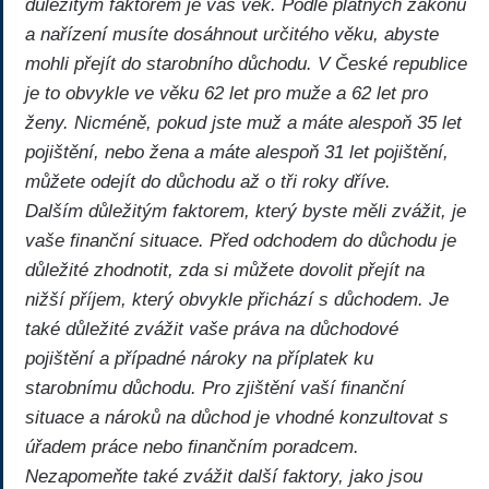
důležitým faktorem je váš věk. Podle platných zákonů
a nařízení musíte dosáhnout určitého věku, abyste
mohli přejít do starobního důchodu. V České republice
je to obvykle ve věku 62 let pro muže a 62 let pro
ženy. Nicméně, pokud jste muž a máte alespoň 35 let
pojištění, nebo žena a máte alespoň 31 let pojištění,
můžete odejít do důchodu až o tři roky dříve.
Dalším důležitým faktorem, který byste měli zvážit, je
vaše finanční situace. Před odchodem do důchodu je
důležité zhodnotit, zda si můžete dovolit přejít na
nižší příjem, který obvykle přichází s důchodem. Je
také důležité zvážit vaše práva na důchodové
pojištění a případné nároky na příplatek ku
starobnímu důchodu. Pro zjištění vaší finanční
situace a nároků na důchod je vhodné konzultovat s
úřadem práce nebo finančním poradcem.
Nezapomeňte také zvážit další faktory, jako jsou