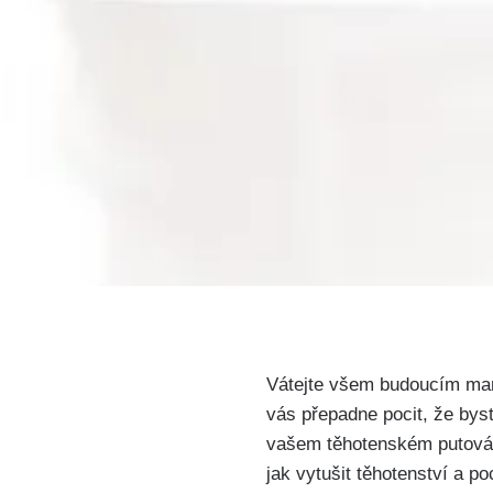
Vátejte všem budoucím mami
vás přepadne‌ pocit, že byst
vašem těhotenském putování 
jak vytušit těhotenství a p