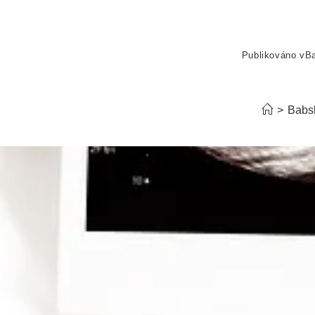
Publikováno v
B
>
Babs