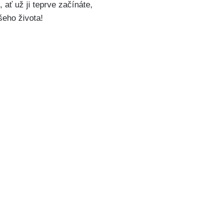
 ať už ji teprve začínáte,
šeho života!