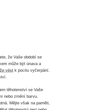
te, že​ Vaše období se
nakem může být únava a
že vést
k ‌pocitu vyčerpání.⁤
tví.
em těhotenství se ⁣Vaše
ími nebo změní⁣ barvu.
hotná. Mějte však na paměti,
dělat těhotenský ⁤test nebo