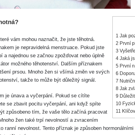
ěhotná?
1
Jak poz
které vám mohou naznačit, ​že jste těhotná.
2
První př
nakem je nepravidelná menstruace. Pokud jste
3
Vyšetřen
bí a⁤ najednou se začnou zpožďovat⁣ nebo úplně
4
Jaká jso
ikátor možného těhotenství.‍ Dalším ⁢příznakem⁣
5
První⁤ n
ětšení prsou. Mnoho ‍žen si všímá změn ve svých
6
Doporuč
tenství, takže to může být důležitý ‌signál.
7
Nutričn
8
Jak zvl
 je únava a vyčerpání. Pokud se cítíte
9
Důležit
10
Fyzick
e se zbavit pocitu ​vyčerpání, ani když ⁣spíte
11
Klíčo
ýt způsobeno tím, že vaše tělo začíná pracovat
Mnoho žen také trpí nevolností a ​zvracením
jako ranní nevolnost.⁢ Tento ‍příznak je způsoben ‍hormonální