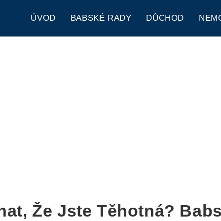
ÚVOD
BABSKÉ RADY
DŮCHOD
NEM
nat, Že Jste Těhotná? Bab