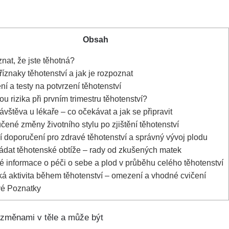
Obsah
nat, že⁢ jste těhotná?
íznaky těhotenství ​a jak je rozpoznat
í a testy na‍ potvrzení těhotenství
u rizika při prvním trimestru těhotenství?
ávštěva u lékaře – ⁤co očekávat a⁢ jak se připravit
ené⁢ změny životního stylu po zjištění těhotenství
í doporučení pro zdravé těhotenství a správný⁢ vývoj plodu
ádat těhotenské obtíže – rady od zkušených matek
é ​informace o péči o sebe a plod v průběhu celého těhotenství
á aktivita během těhotenství – omezení a vhodné ⁣cvičení
vé Poznatky
mi změnami v těle a může být