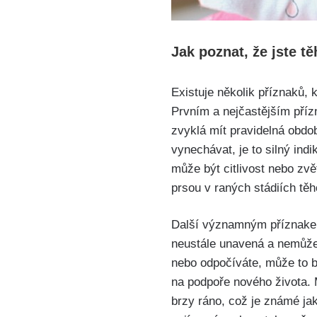
Jak poznat, že⁢ jste t
Existuje‍ několik příznaků, 
Prvním a nejčastějším příz
zvyklá mít pravidelná obdo
vynechávat, je to silný ind
může být citlivost nebo zv
prsou v raných stádiích těho
Další významným příznakem​
neustále ​unavená a nemůžet
nebo odpočíváte, může to b
‍na podpoře nového života. 
‌brzy ráno, což⁤ je známé ‍