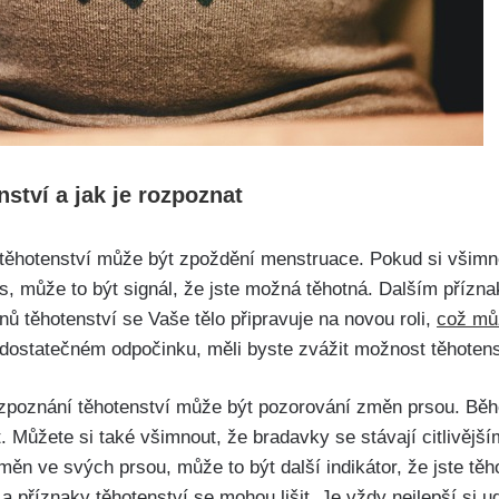
ství ​a jak je rozpoznat
 těhotenství může být zpoždění menstruace. Pokud si všimne
, může ⁤to být ⁤signál, že jste ⁣možná těhotná. Dalším příz
ů‍ těhotenství se Vaše tělo ​připravuje na novou roli,
což mů
o dostatečném odpočinku, měli byste zvážit možnost těhotens
rozpoznání těhotenství může být pozorování změn prsou. Běh
t. Můžete si také všimnout, ⁤že bradavky se stávají citlivějš
ěn ve svých prsou, může to být další indikátor, že jste​ tě
a příznaky těhotenství se mohou lišit. Je vždy nejlepší si⁤ u