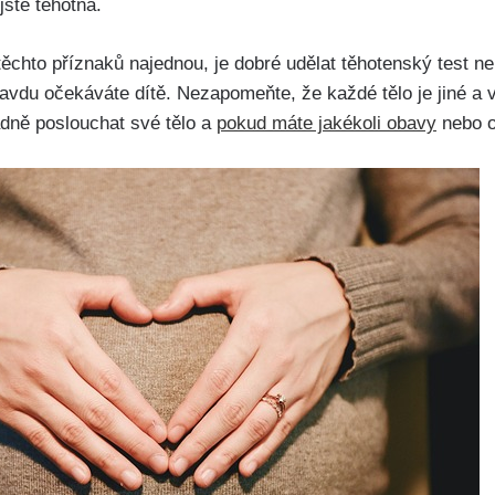
ste těhotná.
těchto příznaků najednou, je dobré ​udělat těhotenský test ne
avdu očekáváte dítě. Nezapomeňte, že každé tělo je jiné a v
ladně poslouchat své tělo a
pokud máte jakékoli obavy
nebo o