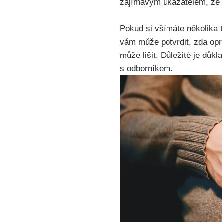
zajímavým ukazatelem, že j
Pokud si ⁢všímáte několika 
vám může potvrdit, zda opr
může lišit. Důležité je důk
s ‌odborníkem.