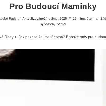
Pro Budoucí Maminky
abské Rady
Aktualizováno
24 dubna, 2025
16 minut čtení
Žád
By
Šťastný Senior
ké Rady
>
Jak poznat, že jste těhotná? Babské rady pro budo