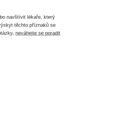
bo navštívit lékaře, který
ýskyt těchto příznaků​ se
tázky,
neváhejte se poradit