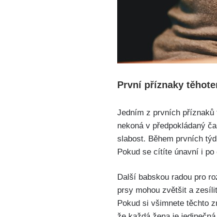
První příznaky těhoten
Jedním⁤ z prvních příznaků
nekoná v předpokládaný čas
slabost. Během prvních týdn
Pokud se cítíte únavní i p
Další babskou​ radou pro ‍
prsy mohou zvětšit a ​zesíli
Pokud si všimnete těchto zm
že každá žena⁤ je jedinečná 