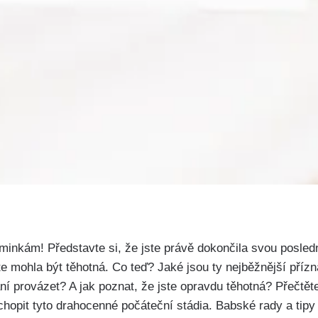
nkám! Představte ​si, že jste právě dokončila svou posled
e mohla být těhotná. Co teď? ⁤Jaké jsou⁢ ty nejběžnější‌ příz
⁤provázet? A jak poznat, že jste opravdu​ těhotná? Přečtěte 
ochopit tyto drahocenné počáteční stádia. Babské ⁤rady a ti