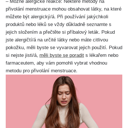
– Možné alergické reakce: Některé metody na
přivolání menstruace mohou obsahovat látky, na které
můžete být alergický/á. Při ​používání jakýchkoli
produktů nebo léků se vždy důkladně seznamte s
jejich složením a přečtěte⁢ si příbalový leták.⁢ Pokud
jste alergičtí/á na určité látky nebo máte‌ citlivou
pokožku, měli ⁣byste se vyvarovat jejich použití. Pokud
si nejste jisti/á,
měli byste se poradit
s lékařem⁢ nebo
farmaceutem, aby vám⁣ pomohli vybrat vhodnou
metodu pro přivolání menstruace.