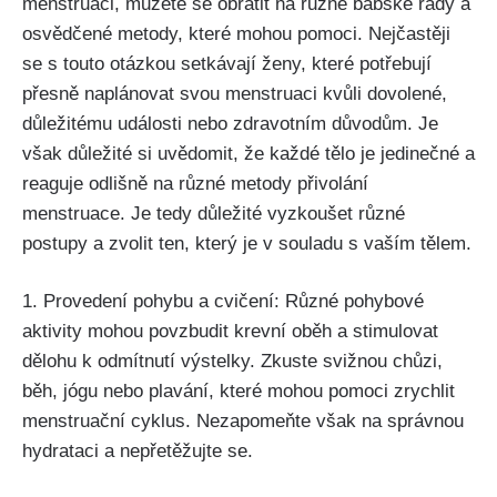
menstruaci, můžete ⁣se obrátit na různé babské rady a
osvědčené metody, které mohou pomoci. Nejčastěji
se s touto otázkou setkávají ženy, které potřebují ​
přesně naplánovat‍ svou menstruaci kvůli dovolené,
důležitému události nebo zdravotním důvodům. Je
však ​důležité si uvědomit, že každé tělo je jedinečné a
reaguje odlišně⁤ na různé metody přivolání
menstruace. Je tedy‍ důležité vyzkoušet různé
postupy⁢ a zvolit ten, který je v souladu s vaším tělem.
1. Provedení pohybu a⁢ cvičení: Různé ​pohybové
aktivity ⁤mohou‌ povzbudit krevní oběh a ‌stimulovat
dělohu k odmítnutí výstelky. Zkuste ‌svižnou chůzi,
běh, jógu nebo plavání, které mohou pomoci zrychlit
menstruační cyklus. Nezapomeňte však na správnou
hydrataci‍ a nepřetěžujte se.