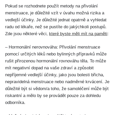
Pokud se rozhodnete použít ​metody ⁤na přivolání⁤
menstruace, je důležité vzít v ‍úvahu možná​ rizika a
vedlejší účinky. Je ‍důležité jednat opatrně a vyhledat
radu od lékaře, než se pustíte do‌ jakýchkoli postupů.
Zde jsou některé věci,
které byste měli mít na paměti
:
– Hormonální nerovnováha: Přivolání ⁣menstruace
pomocí⁤ určitých léků nebo bylinných přípravků může
rušit přirozenou hormonální rovnováhu těla. To ⁢může
mít negativní dopad na ⁢vaše zdraví a ‍způsobit
nepříjemné vedlejší účinky, jako jsou bolesti břicha,
nepravidelná menstruace nebo nadměrné krvácení. Je
důležité být si⁤ vědom/a toho, ⁢že samoléčení může být
riskantní a​ mělo by se provádět⁣ pouze‌ za dohledu
‌odborníka.