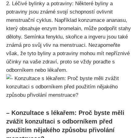
2. Léčivé bylinky a ⁢potraviny: Některé​ byliny a
potraviny jsou známé svojí schopností ovlivnit
menstruační cyklus. Například⁣ konzumace ananasu,
který obsahuje enzym bromelain, může ⁢podpořit stahy‌
dělohy. Semínka fenyklu, skořice a ingveru jsou také⁣
známá pro svůj vliv na menstruaci. Nezapomeňte
však, že tyto byliny a potraviny mohou mít nepříznivé
účinky na vaše‌ zdraví, proto se vždy poraďte s
odborníkem nebo lékařem.
– Konzultace​ s ⁣lékařem: Proč byste měli
zvážit konzultaci s odborníkem před
použitím‌ nějakého způsobu přivolání​