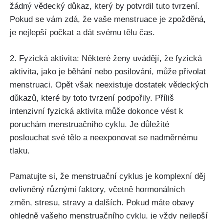
žádný vědecký důkaz, který by potvrdil tuto ‌tvrzení.
Pokud se vám⁣ zdá, že vaše ‍menstruace ⁢je zpožděná,
je nejlepší‍ počkat a dát svému tělu čas.
2. Fyzická aktivita: Některé ženy uvádějí, že fyzická
aktivita, jako je běhání nebo posilování, ⁤může přivolat
menstruaci. Opět však neexistuje ‌dostatek⁣ vědeckých
důkazů,‍ které by toto tvrzení podpořily. Příliš
intenzivní fyzická aktivita může dokonce vést k
poruchám menstruačního‌ cyklu. Je důležité
poslouchat ‍své tělo a neexponovat se nadměrnému​
tlaku.
Pamatujte si, že menstruační cyklus je komplexní ⁤děj
ovlivněný různými faktory, včetně hormonálních
⁣změn, stresu, stravy a dalších. Pokud máte ‌obavy
ohledně vašeho menstruačního cyklu, je vždy nejlepší