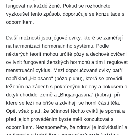
fungovat na každé ženě. Pokud ⁤se rozhodnete
vyzkoušet⁣ tento způsob, doporučuje se konzultace s
odborníkem.⁢
Další‌ možností jsou jógové cviky, které ⁣se zaměřují
na harmonizaci hormonálního systému. Podle
některých teorií mohou‍ určité pózy ‌a dechové⁢ cvičení
‌ovlivnit fungování⁣ ženských hormonů a tím i regulovat
menstruační cyklus. ⁢Mezi doporučované cviky patří
například „Halasana“ (póza pluhu),⁣ která se provádí
ležením na zádech s pokrčenými koleny​ a pokusem⁤ o
dotyk chodidel země a „Bhujangasana“ (kobra), při
které se leží na břiše‌ a zdvihají se horní části těla.
Opět však platí, že účinnost ​těchto cviků je sporná a
⁢před jejich prováděním byste měli konzultovat s
⁢odborníkem.‍ Nezapomeňte, že zdraví je individuální a