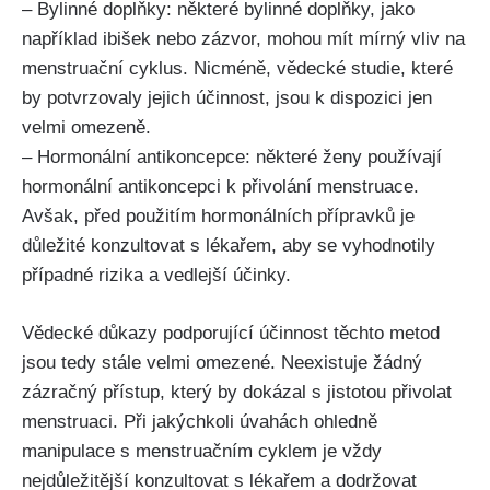
– Bylinné doplňky: některé bylinné doplňky, jako
například ibišek nebo zázvor, mohou mít mírný vliv na
menstruační⁤ cyklus. Nicméně, vědecké studie, které
by potvrzovaly jejich účinnost, ‍jsou k dispozici jen
velmi omezeně.
– Hormonální antikoncepce: některé ženy používají
hormonální antikoncepci k přivolání ⁣menstruace.⁣
Avšak, před ​použitím hormonálních přípravků je
důležité konzultovat ‍s lékařem, ⁣aby se⁣ vyhodnotily
případné ​rizika a vedlejší účinky.
Vědecké důkazy podporující ​účinnost těchto ‌metod
‍jsou tedy stále velmi omezené. Neexistuje žádný
zázračný ⁤přístup, ‍který by dokázal s jistotou přivolat
menstruaci. Při jakýchkoli úvahách ohledně
manipulace s ‌menstruačním cyklem je vždy
nejdůležitější konzultovat s lékařem a dodržovat