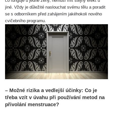
co funguje u jedné ženy, nemusí mít stejný efekt u
jiné. Vždy je důležité naslouchat svému tělu a poradit
⁢se s odborníkem před zahájením jakéhokoli nového
⁣cvičebního programu.
– Možné rizika a vedlejší účinky: Co je
třeba vzít‌ v úvahu při používání⁤ metod na
přivolání menstruace?