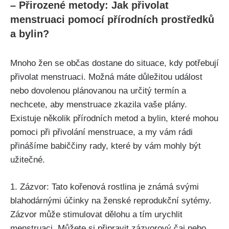
– Přirozené metody: Jak ⁤přivolat
menstruaci pomocí přírodních prostředků
a bylin?
Mnoho žen se občas dostane do situace,​ kdy potřebují
přivolat ⁢menstruaci. Možná máte důležitou událost
nebo dovolenou plánovanou na určitý termín a
nechcete, ​aby menstruace zkazila vaše plány.
Existuje několik ⁢přírodních metod a ‍bylin, které ⁤mohou
pomoci při přivolání menstruace, a my vám rádi
přinášíme babiččiny‍ rady, které by ⁤vám ‌mohly‍ být​
užitečné.
1. Zázvor: Tato kořenová rostlina je známá‍ svými
blahodárnými⁤ účinky na ženské reprodukční sytémy.
Zázvor může ​stimulovat dělohu a tím urychlit
menstruaci. Můžete si připravit zázvorový čaj nebo