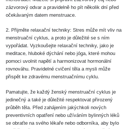
zázvorový odvar a pravidelně ⁢ho ⁣pít několik dní před
očekávaným datem menstruace.
2. Přijměte relaxační techniky: Stres může mít ‍vliv na
menstruační cyklus, a proto je důležité se s ním
vypořádat. Vyzkoušejte⁤ relaxační techniky, jako je
‍meditace, hluboké dýchání nebo jóga, které mohou
pomoci uvolnit napětí a harmonizovat hormonální
rovnováhu. Pravidelné cvičení těla a mysli může
⁣přispět ke zdravému menstruačnímu cyklu.
Pamatujte, že každý ženský menstruační cyklus je
jedinečný ‌a také je důležité respektovat přirozený
průběh těla. Před zahájením jakýchkoli nových
preventivních⁤ opatření nebo užíváním bylinných léků
se obraťte na svého lékaře nebo⁢ odborníka, ⁣aby bylo