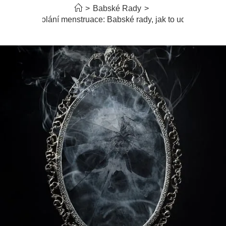
>
Babské Rady
>
Přivolání menstruace: Babské rady, jak to udělat