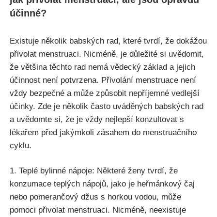
účinné?
Existuje několik babských rad, ⁢které tvrdí, že dokážou
přivolat menstruaci. Nicméně, je důležité si uvědomit,
že většina těchto rad nemá​ vědecký základ a jejich
účinnost ‌není potvrzena. Přivolání⁢ menstruace‍ není
vždy bezpečné a‍ může způsobit nepříjemné vedlejší
účinky. Zde je ​několik často uváděných babských rad
a uvědomte ​si, že je vždy nejlepší konzultovat s
lékařem ⁢před jakýmkoli zásahem do menstruačního⁣
cyklu.
1. Teplé bylinné nápoje: Některé ženy tvrdí, že
konzumace ​teplých‍ nápojů, jako je⁣ heřmánkový čaj
nebo pomerančový džus s horkou vodou, může⁤
pomoci přivolat menstruaci. Nicméně, neexistuje