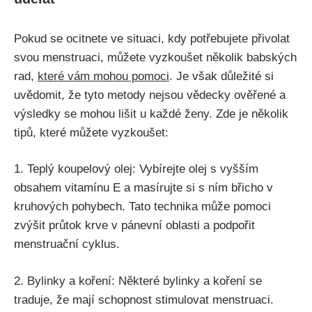
Pokud se ocitnete ve situaci, kdy potřebujete přivolat
svou menstruaci, můžete‍ vyzkoušet několik babských
rad,
které vám mohou pomoci
. Je však důležité si
uvědomit, že⁢ tyto metody​ nejsou vědecky ověřené a
výsledky se mohou lišit u každé ženy. ⁣Zde je několik
tipů, které můžete vyzkoušet:
1. Teplý koupelový⁣ olej: Vybírejte olej s vyšším
obsahem vitamínu E a masírujte si s ním břicho v
kruhových pohybech. Tato technika může pomoci
zvýšit průtok krve v pánevní oblasti a podpořit
menstruační cyklus.
2.​ Bylinky a koření: Některé bylinky a koření se
traduje, že mají​ schopnost stimulovat menstruaci.