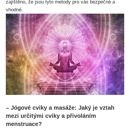
zajištěno, že jsou tyto⁣ metody pro vás bezpečné a
vhodné.
– Jógové cviky⁤ a masáže: Jaký je vztah
‌mezi určitými cviky a přivoláním
menstruace?