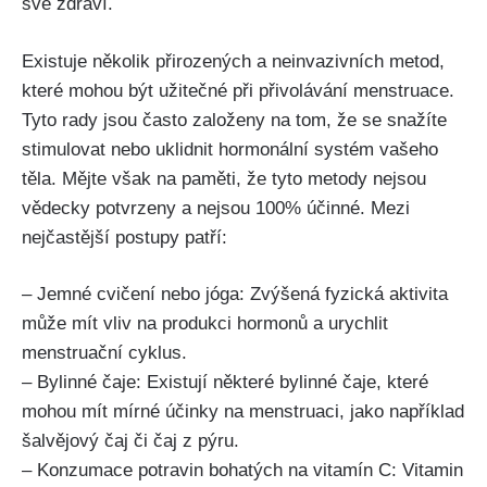
své zdraví.
Existuje několik⁣ přirozených a ‌neinvazivních metod,
které mohou být užitečné při ⁤přivolávání menstruace.
Tyto rady jsou často založeny na tom, že se snažíte
stimulovat nebo uklidnit hormonální systém vašeho
těla. Mějte však‍ na‌ paměti, že tyto metody nejsou
vědecky potvrzeny a nejsou 100% účinné. Mezi
nejčastější postupy patří:
– Jemné ‍cvičení‌ nebo jóga: Zvýšená fyzická aktivita
může‌ mít vliv na produkci hormonů a urychlit
menstruační cyklus.
– Bylinné čaje: Existují některé bylinné čaje, které
mohou mít⁣ mírné účinky na menstruaci, jako například
šalvějový čaj či čaj z pýru.
– Konzumace potravin ⁤bohatých na vitamín C: Vitamin