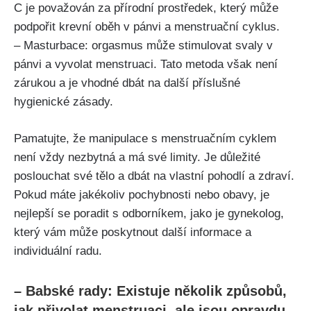
C je považován za přírodní prostředek, který může
podpořit krevní oběh v pánvi a menstruační cyklus.
– Masturbace: orgasmus může stimulovat svaly v
⁢pánvi a vyvolat menstruaci. Tato metoda však není
zárukou​ a je vhodné dbát na další příslušné
hygienické​ zásady.
Pamatujte,⁤ že manipulace s menstruačním‍ cyklem
není vždy nezbytná a má své limity. Je ⁤důležité
poslouchat své tělo a ‌dbát na vlastní pohodlí a zdraví.
‍Pokud máte ⁢jakékoliv ‍pochybnosti nebo obavy, je
nejlepší se poradit s odborníkem, jako je gynekolog,
který vám může poskytnout další informace a
individuální radu.
– Babské‍ rady: Existuje několik způsobů,
⁢jak přivolat menstruaci, ale jsou opravdu