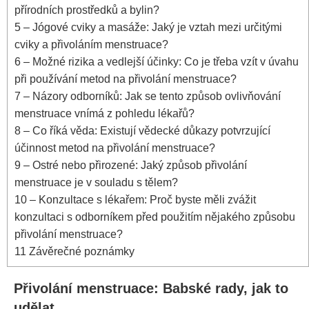
přírodních prostředků a bylin?
5
– Jógové cviky⁤ a masáže: Jaký je vztah ‌mezi určitými
cviky a přivoláním menstruace?
6
– Možné rizika a vedlejší účinky: Co je třeba vzít‌ v úvahu
při používání⁤ metod na přivolání menstruace?
7
– Názory odborníků:⁤ Jak se tento způsob ovlivňování
menstruace vnímá ⁤z⁤ pohledu lékařů?
8
– Co říká věda: ⁣Existují​ vědecké ‌důkazy potvrzující
účinnost metod na přivolání⁣ menstruace?
9
– Ostré nebo ⁢přirozené: Jaký způsob přivolání
menstruace je v souladu ⁤s tělem?
10
– Konzultace​ s ⁣lékařem: Proč byste měli zvážit
konzultaci s odborníkem před použitím‌ nějakého způsobu
přivolání​ menstruace?
11
Závěrečné poznámky
Přivolání menstruace: Babské rady,​ jak to
udělat