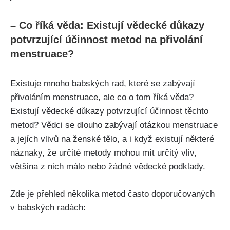
– Co říká věda: ⁣Existují​ vědecké ‌důkazy
potvrzující účinnost metod na přivolání⁣
menstruace?
Existuje mnoho babských rad, které se zabývají
přivoláním menstruace,⁢ ale co o tom říká věda?
Existují ⁤vědecké důkazy⁤ potvrzující účinnost⁤ těchto
metod? Vědci se dlouho zabývají otázkou menstruace
a jejích vlivů na ženské tělo, ⁤a i když existují ⁢některé ​
náznaky, že určité metody mohou mít určitý vliv,⁢
většina ‍z nich málo nebo⁣ žádné⁣ vědecké podklady.
Zde je přehled několika‍ metod často⁢ doporučovaných
v babských radách: