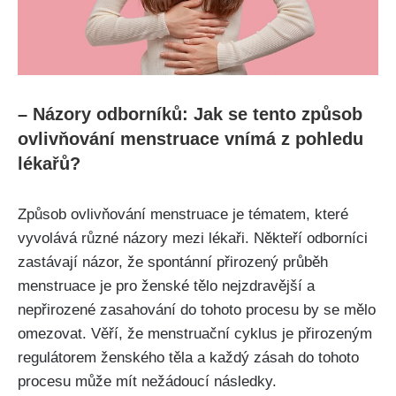
– Názory odborníků:⁤ Jak se tento způsob
ovlivňování menstruace vnímá ⁤z⁤ pohledu
lékařů?
Způsob ⁤ovlivňování menstruace je tématem, které
vyvolává různé názory mezi lékaři.​ Někteří odborníci
zastávají názor,​ že spontánní přirozený průběh
menstruace je pro ženské ‍tělo nejzdravější a
nepřirozené zasahování do tohoto procesu by se ⁤mělo
omezovat. ⁣Věří, že menstruační cyklus je přirozeným
regulátorem ženského těla a každý zásah ⁣do tohoto
procesu může mít nežádoucí následky.