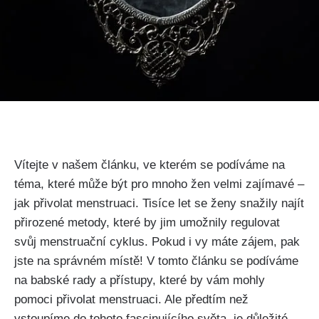
Vítejte v našem článku, ve kterém se podíváme na
téma, které může ⁣být pro mnoho ​žen velmi zajímavé –
jak přivolat ​menstruaci. Tisíce let se ženy ‌snažily najít
přirozené metody, které by jim umožnily regulovat
svůj menstruační ‍cyklus. Pokud i vy máte⁢ zájem, pak
jste⁤ na správném místě! V tomto⁢ článku se podíváme
na babské rady a ⁢přístupy, které ⁤by vám mohly ​
pomoci přivolat menstruaci. Ale předtím než
vstoupíme do tohoto fascinujícího světa, je důležité