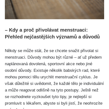
– Kdy a proč přivolávat menstruaci:⁢
Přehled nejčastějších významů a důvodů
Někdy se může​ stát, že se chcete snažit přivolat si
⁣menstruaci. Důvody mohou být různé – ať už ⁣předem
naplánovaná dovolená, sportovní akce ‌nebo jiné
osobní důvody. Existuje několik ⁢babských rad, které
mohou pomoci tělu urychlit⁤ menstruační cyklus. Je
však důležité si uvědomit, že každé tělo ‌je individuální
‍a může reagovat⁤ odlišně ​na tyto postupy. Ještě než
se rozhodnete ‌vyzkoušet tyto tipy, je nejlepší si
promluvit s lékařem, abyste si byli jistí, ​že neohrozíte