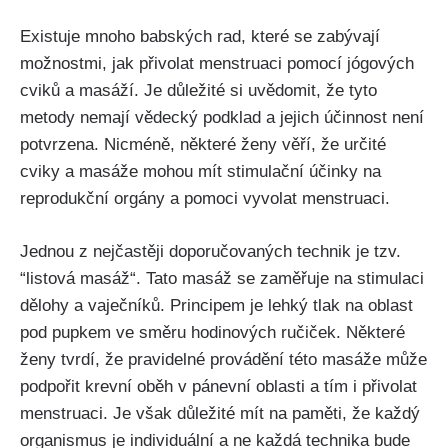
Existuje mnoho babských rad, ⁣které‍ se zabývají
možnostmi, jak přivolat menstruaci pomocí jógových
cviků a masáží. Je důležité si uvědomit, že tyto
metody nemají ⁣vědecký podklad a jejich účinnost není
potvrzena. Nicméně,‌ některé ženy věří, že určité
cviky a masáže mohou mít stimulační účinky na
reprodukční orgány a ⁣pomoci vyvolat menstruaci.
Jednou z nejčastěji doporučovaných technik je tzv.
‌“listová masáž“. Tato masáž se zaměřuje​ na stimulaci‌
dělohy a vaječníků. Principem je ⁤lehký tlak ⁤na oblast
⁢pod ​pupkem ve⁤ směru hodinových ručiček. Některé
ženy tvrdí, že pravidelné provádění této masáže může
podpořit krevní oběh v pánevní oblasti a tím i přivolat
menstruaci. Je však důležité ‌mít na paměti, že ‌každý
organismus je individuální a ne každá technika bude