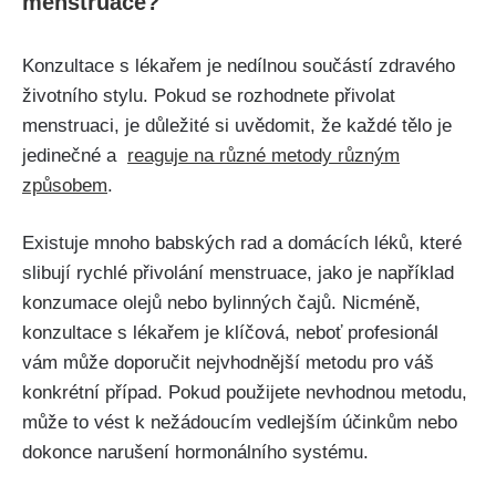
menstruace?
Konzultace s lékařem je nedílnou součástí zdravého
životního stylu. Pokud se rozhodnete přivolat ​
menstruaci, je‌ důležité si‌ uvědomit, že každé tělo je
jedinečné a ‍
reaguje na různé metody různým
‌způsobem
.
Existuje ⁣mnoho babských rad a domácích léků, které
⁣slibují rychlé přivolání‍ menstruace, ⁤jako je například
konzumace olejů nebo ⁤bylinných čajů. Nicméně,
konzultace s lékařem je ‍klíčová, neboť profesionál
vám může doporučit nejvhodnější metodu pro váš
konkrétní případ. Pokud použijete nevhodnou metodu,
může to vést k nežádoucím vedlejším‌ účinkům nebo‌
dokonce narušení hormonálního systému.