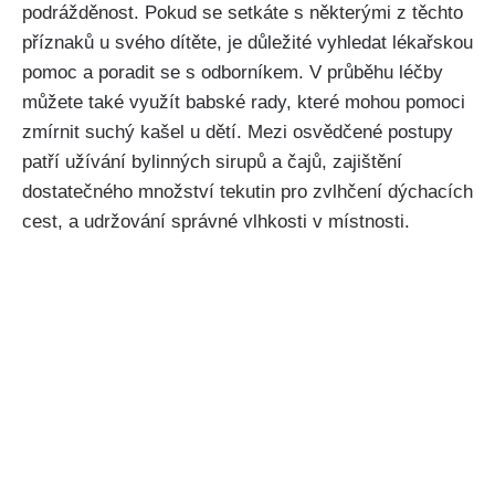
podrážděnost. Pokud se⁤ setkáte ⁤s některými ⁤z těchto
příznaků u svého dítěte, je důležité ⁢vyhledat lékařskou
pomoc a poradit se s ​odborníkem. V průběhu léčby
můžete také využít babské⁢ rady, které mohou pomoci
zmírnit suchý kašel‌ u dětí. Mezi⁤ osvědčené postupy
⁤patří užívání bylinných ⁢sirupů ‌a čajů, zajištění
dostatečného ‌množství⁤ tekutin pro zvlhčení ​dýchacích​
cest, a udržování ⁣správné vlhkosti v místnosti.