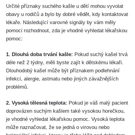
Určité příznaky suchého kašle ⁢u dětí⁢ mohou vyvolat
obavy u rodičů a bylo by dobré⁤ vědět, kdy kontaktovat⁤
lékaře. Následující varovné signály by‍ vám měly
pomoci rozhodnout, ​zda je vhodné vyhledat lékařskou‌
pomoc:
1.‍ Dlouhá doba ‍trvání kašle:
Pokud ⁣suchý ‍kašel trvá
déle než 2 týdny, měli byste zajít k‍ dětskému ‍lékaři.
Dlouhodobý​ kašel ‌může být příznakem podlehnání
infekci, alergie, astmatu ‍nebo jiných závažnějších
problémů.
2. ‌Vysoká tělesná teplota:
Pokud je váš malý pacient
doprovázen suchým‍ kašlem také vysokou ⁣horečkou,
je vhodné vyhledat lékařskou pomoc. Vysoká teplota
může ⁣naznačovat,​ že se ​jedná o virovou nebo