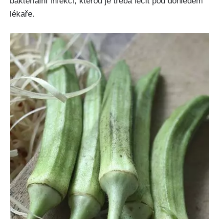
bakteriální infekci,​ kterou je třeba léčit pod ⁢dohledem⁣
lékaře.