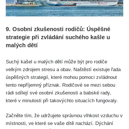
9. Osobní zkušenosti rodičů: Úspěšné‍
strategie při ⁤zvládání suchého kašle u
malých dětí
Suchý kašel u malých⁣ dětí​ může být‍ pro rodiče
velkým​ zdrojem stresu a ‌obav. Naštěstí existuje řada
úspěšných strategií, které ‌mohou pomoci zvládnout
tento nepříjemný příznak. Rodičové ‍se mezi sebou ​
rádi sdílejí⁢ své osobní zkušenosti a babské rady,
které v ⁤minulosti při takovýchto situacích fungovaly.
Začněte tím, že ⁢udržujete správnou vlhkost ⁢vzduchu v
místnosti, ve ‌které se vaše dítě nachází. Dýchání