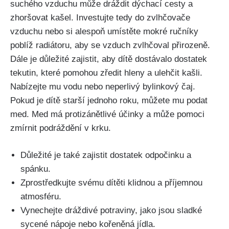
⁣suchého⁢ vzduchu⁣ může dráždit dýchací cesty a
zhoršovat kašel. Investujte tedy do zvlhčovače
vzduchu nebo si ⁢alespoň ⁣umístěte ​mokré ručníky
poblíž radiátoru,⁣ aby ‍se⁤ vzduch zvlhčoval přirozeně.
Dále je důležité zajistit, aby dítě dostávalo dostatek
tekutin, které pomohou zředit ⁢hleny a⁤ ulehčit ​kašli.
Nabízejte⁣ mu vodu ⁢nebo neperlivý bylinkový čaj.
Pokud je dítě starší jednoho roku, můžete mu⁤ podat
‍med. Med má protizánětlivé účinky a může pomoci
zmírnit⁤ podráždění v krku.
Důležité​ je také zajistit dostatek odpočinku a
spánku.
Zprostředkujte⁣ svému dítěti klidnou a ⁣příjemnou
atmosféru.
Vynechejte dráždivé potraviny, jako jsou sladké
sycené nápoje nebo kořeněná jídla.