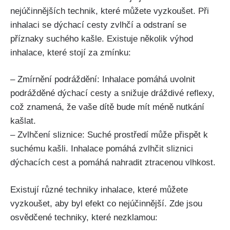
nejúčinnějších technik, které můžete vyzkoušet. Při
inhalaci se dýchací cesty zvlhčí ‍a odstraní se
příznaky suchého kašle. Existuje několik výhod
inhalace, které stojí ​za zmínku:
– ‌Zmírnění podráždění: ‌Inhalace pomáhá uvolnit
podrážděné dýchací cesty a snižuje dráždivé reflexy,
‍což⁢ znamená, že vaše dítě bude mít méně⁣ nutkání
kašlat.
– Zvlhčení sliznice:‍ Suché prostředí ⁤může přispět k
suchému kašli. Inhalace pomáhá zvlhčit‍ sliznici
dýchacích cest a pomáhá nahradit ztracenou vlhkost.
Existují různé techniky inhalace, které​ můžete
vyzkoušet, aby byl efekt‍ co nejúčinnější. ​Zde jsou
osvědčené techniky, které nezklamou: