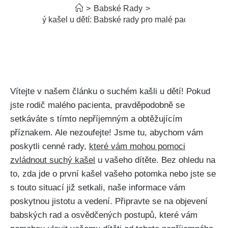
>
Babské Rady
>
Suchý kašel u dětí: Babské rady pro malé pacienty
⁣Vítejte ‍v‌ našem článku o suchém kašli u dětí! Pokud
jste rodič malého pacienta, pravděpodobně se​
setkáváte s tímto nepříjemným a obtěžujícím
příznakem.⁢ Ale nezoufejte!⁢ Jsme tu, abychom vám
poskytli cenné rady,
které⁢ vám mohou pomoci‍
zvládnout suchý kašel
u⁣ vašeho dítěte. Bez ohledu na
to, ⁢zda jde o‍ první ⁢kašel vašeho potomka nebo ​jste se
s touto⁤ situací již setkali,​ naše ‍informace vám
poskytnou jistotu a vedení. ​Připravte‌ se na objevení
babských rad a⁤ osvědčených⁣ postupů, které‍ vám