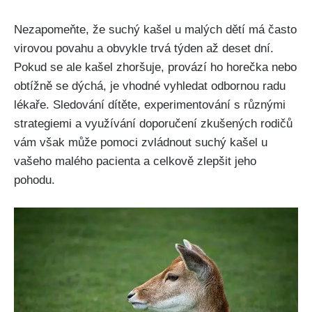
Nezapomeňte, že‍ suchý kašel u malých dětí⁤ má často​
virovou ​povahu a obvykle trvá týden až deset dní.
Pokud​ se ale kašel zhoršuje, provází ho horečka nebo
obtížně ‍se dýchá, je vhodné vyhledat odbornou ‌radu
lékaře. Sledování dítěte, experimentování s různými
strategiemi a využívání doporučení ⁣zkušených rodičů
vám však ‌může⁤ pomoci zvládnout suchý kašel u​
vašeho malého pacienta a​ celkově zlepšit jeho
pohodu.