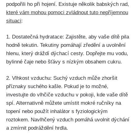
podpořili ​ho při hojení. Existuje několik babských rad,
které vám mohou pomoci‍ zvládnout tuto nepříjemnou​
situaci
:
1. Dostatečná hydratace: Zajistěte, aby vaše dítě ⁣pila
hodně ​tekutin. Tekutiny pomáhají zředění a uvolnění
hlenu, který dráždí dýchací⁣ cesty.‍ Dopřejte mu vodu,
bylinné čaje nebo šťávy s nízkým obsahem cukru.
2. Vlhkost vzduchu: Suchý vzduch může zhoršit
příznaky suchého kašle. Pokud je to možné,
investujte do vlhčiče vzduchu v pokoji,⁤ kde⁤ vaše dítě
spí. Alternativně můžete ⁢umístit mokré ručníky na
topení​ nebo použít ‍inhalátor s fyziologickým
‍roztokem. Navlhčený vzduch ⁣pomáhá uvolnit dýchání
a zmírnit podráždění hrdla.