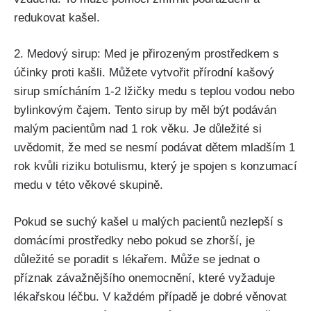
redukovat kašel.
2. Medový ​sirup: Med je přirozeným prostředkem s‍
účinky proti kašli. Můžete vytvořit přírodní kašový
sirup smícháním 1-2 lžičky​ medu ⁣s teplou vodou nebo
bylinkovým čajem. ⁢Tento sirup by‌ měl​ být podáván
malým ⁢pacientům nad 1 rok věku. Je důležité ​si
uvědomit, že med se nesmí podávat dětem mladším 1
rok kvůli riziku ‍botulismu, který⁣ je spojen s ⁣konzumací
medu ⁤v této ‍věkové ‌skupině.
Pokud⁢ se‌ suchý kašel u malých pacientů nezlepší s ​
domácími prostředky nebo pokud se‍ zhorší, je
důležité se ⁤poradit s lékařem. Může se jednat o
příznak závažnějšího ⁤onemocnění, které⁤ vyžaduje
lékařskou⁤ léčbu. V‍ každém případě je ⁣dobré věnovat