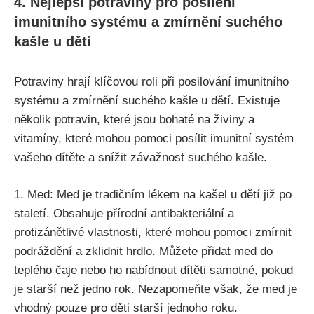
4. Nejlepší ⁤potraviny pro posílení
⁣imunitního systému a zmírnění suchého⁤
kašle​ u⁢ dětí
Potraviny hrají klíčovou roli při posilování imunitního
systému a zmírnění suchého kašle u dětí. Existuje
několik ⁣potravin,‍ které jsou bohaté na živiny a
vitamíny, které mohou ‌pomoci‌ posílit imunitní systém
vašeho dítěte a snížit závažnost suchého kašle.
1.⁤ Med:‍ Med je tradičním lékem na‍ kašel u dětí již po⁢
staletí. Obsahuje přírodní antibakteriální a
‌protizánětlivé ⁢vlastnosti, které mohou pomoci zmírnit
podráždění ⁤a zklidnit‍ hrdlo. Můžete‍ přidat med⁣ do ​
teplého čaje⁣ nebo ho nabídnout dítěti samotné, pokud
‌je starší​ než jedno rok. Nezapomeňte však, že‍ med je
⁣vhodný pouze pro děti starší jednoho roku.