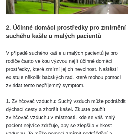
2. Účinné domácí ‌prostředky ⁣pro ⁤zmírnění‍
suchého kašle u malých pacientů
V případě suchého kašle ⁤u malých pacientů je pro
rodiče často velkou výzvou najít účinné domácí
prostředky, které zmírní jejich ‌nevolnost. Naštěstí
existuje několik babských ⁣rad, které⁢ mohou ‍pomoci
zvládat ‌tento nepříjemný symptom.
1. Zvlhčovač vzduchu: Suchý‍ vzduch může podráždit
dýchací cesty a zhoršit kašel. ⁤Zkuste použít
zvlhčovač vzduchu v‍ místnosti, kde se váš malý
pacient nejvíce zdržuje, aby se zlepšila vlhkost
vzduchu. ⁣To může⁤ pomoci zmírnit podráždění‌ a