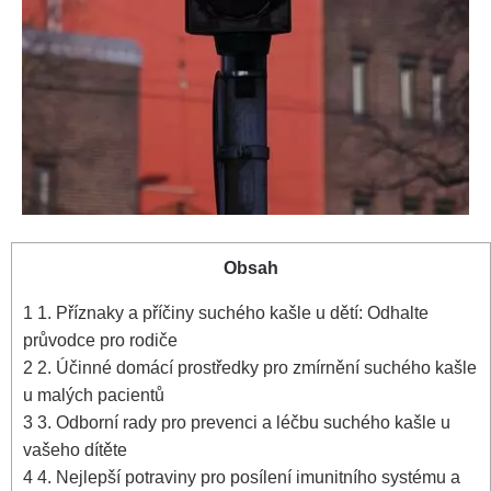
Obsah
1
1. Příznaky ⁣a příčiny suchého kašle ⁣u dětí: Odhalte
průvodce ⁣pro rodiče
2
2. Účinné domácí ‌prostředky ⁣pro ⁤zmírnění‍ suchého kašle
u malých pacientů
3
3. Odborní ⁢rady pro ‍prevenci a léčbu suchého⁣ kašle u
vašeho dítěte
4
4. Nejlepší ⁤potraviny pro posílení ⁣imunitního systému a