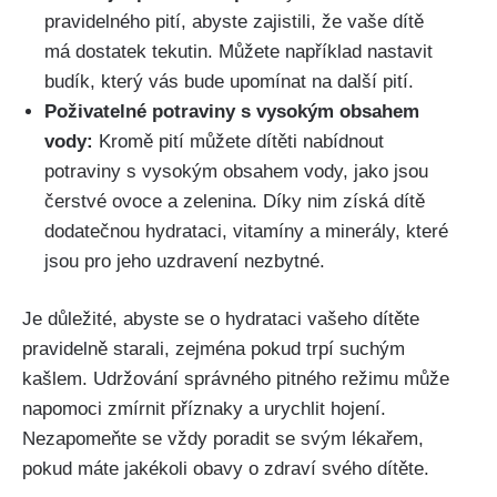
pravidelného ‌pití, abyste zajistili, že ⁣vaše dítě​
má dostatek tekutin. Můžete například nastavit
budík, který vás bude upomínat na ‍další pití.
Poživatelné potraviny s vysokým obsahem
vody:
Kromě pití můžete dítěti ⁣nabídnout
potraviny s ⁤vysokým ⁢obsahem⁢ vody, jako jsou
čerstvé ovoce a zelenina. Díky ‍nim získá dítě
dodatečnou hydrataci, vitamíny a minerály, které
jsou pro⁣ jeho uzdravení nezbytné.
Je důležité, abyste se o hydrataci vašeho dítěte
⁤pravidelně starali, zejména pokud trpí suchým
kašlem. Udržování správného⁣ pitného režimu může
napomoci‌ zmírnit ⁢příznaky a urychlit hojení.
Nezapomeňte se vždy poradit se svým lékařem,​
pokud máte jakékoli​ obavy o zdraví svého dítěte.