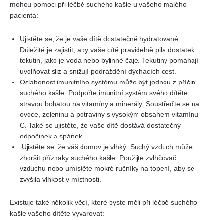
mohou pomoci⁤ při‍ léčbě suchého kašle u vašeho ⁤malého
pacienta:
Ujistěte se, že je vaše dítě ​dostatečně hydratované.
⁢Důležité je⁢ zajistit, aby vaše dítě pravidelně pila dostatek⁣
tekutin, ‍jako je voda nebo ‌bylinné čaje. Tekutiny pomáhají
uvolňovat sliz a snižují ​podráždění dýchacích cest.
Oslabenost imunitního systému může být jednou z příčin
suchého kašle. ‍Podpořte imunitní ​systém svého dítěte
stravou bohatou na vitamíny a minerály. Soustřeďte se na
ovoce, zeleninu a ⁢potraviny s vysokým obsahem⁣ vitamínu
C. Také se ujistěte, že vaše dítě ⁤dostává dostatečný
odpočinek⁣ a spánek.
⁢ Ujistěte se, že ⁢váš domov je vlhký. Suchý vzduch může
zhoršit ⁤příznaky suchého kašle. ⁢Použijte zvlhčovač
vzduchu ‍nebo umístěte⁤ mokré ručníky na topení, aby se
⁣zvýšila vlhkost v místnosti.
Existuje také několik věcí, které byste měli při léčbě suchého
kašle vašeho dítěte ‍vyvarovat: