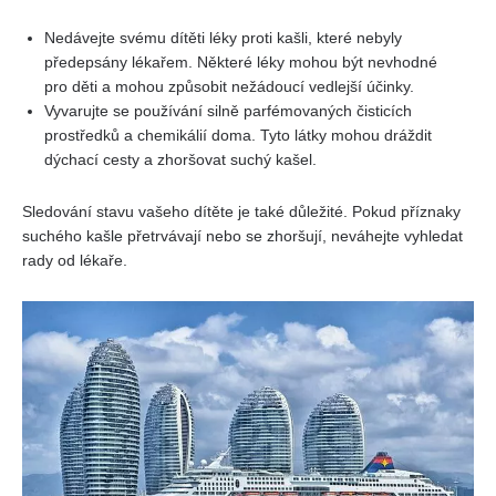
Nedávejte svému⁤ dítěti léky⁣ proti⁣ kašli, které nebyly
předepsány lékařem. Některé léky mohou být nevhodné
pro děti a mohou⁢ způsobit nežádoucí vedlejší účinky.
Vyvarujte se‌ používání silně parfémovaných ⁣čisticích
prostředků a chemikálií doma. Tyto látky mohou dráždit
⁤dýchací ⁢cesty a zhoršovat suchý kašel.
⁤Sledování stavu vašeho dítěte je ⁢také důležité. Pokud příznaky
suchého kašle přetrvávají nebo‍ se zhoršují, neváhejte vyhledat
rady od lékaře.