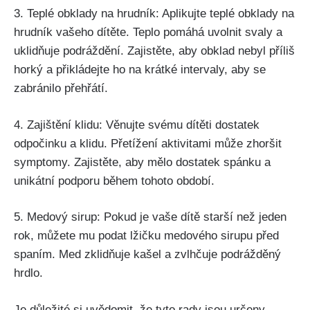
3. Teplé obklady na hrudník:⁣ Aplikujte ⁤teplé obklady na
hrudník vašeho dítěte. Teplo pomáhá uvolnit svaly a
⁤uklidňuje podráždění. Zajistěte, aby obklad nebyl příliš
horký ⁢a‍ přikládejte ho na⁣ krátké intervaly, aby ​se
zabránilo přehřátí.
4. Zajištění klidu: Věnujte svému dítěti dostatek
odpočinku a klidu. Přetížení aktivitami může zhoršit
symptomy. Zajistěte, aby⁢ mělo dostatek spánku a
unikátní podporu během⁤ tohoto období.
5.⁢ Medový sirup: ⁤Pokud ​je​ vaše dítě starší než jeden
rok, můžete mu podat ⁢lžičku⁣ medového sirupu před
spaním. Med zklidňuje kašel a zvlhčuje podrážděný
hrdlo.
Je důležité​ si uvědomit, že⁤ tyto rady jsou určeny‌