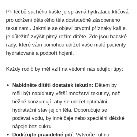
Při léčbě suchého ‌kašle je‌ správná hydratace⁤ klíčová
pro udržení dětského těla ⁢dostatečně zásobeného
tekutinami. Jakmile se ⁣objeví prvotní příznaky⁣ kašle,
je důležité⁢ zvýšit pitný režim dítěte. Zde jsou babské
⁢rady, ⁤které‌ vám pomohou udržet vaše ⁤malé pacienty
hydratované a​ podpoří ‌hojení.
Každý rodič by měl vzít na vědomí⁣ následující‍ tipy:
Nabídněte dítěti dostatek‌ tekutin:
Dětem by
‍měli být nabídnuty větší ​množství tekutiny, než
běžně konzumují, aby se udržel optimální
hydratační stav jejich těla. Doporučuje ‍se
podávat ⁣vodu, bylinné čaje nebo speciální dětské
nápoje bez cukru.
Dodržujte⁣ pravidelné pití:
‍Vytvořte rutinu