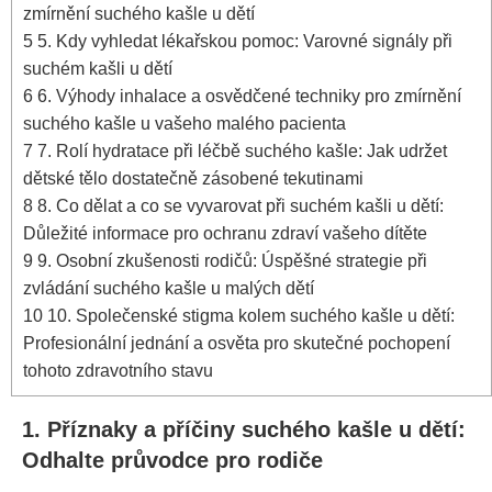
zmírnění suchého⁤ kašle​ u⁢ dětí
5
5. Kdy vyhledat lékařskou pomoc: Varovné signály při⁣
suchém kašli u‌ dětí
6
6. ⁢Výhody inhalace a ⁣osvědčené techniky ⁣pro‌ zmírnění
suchého kašle u vašeho malého pacienta
7
7. Rolí hydratace při léčbě suchého kašle: Jak udržet
dětské​ tělo dostatečně zásobené tekutinami
8
8. Co⁢ dělat a ​co se vyvarovat při suchém kašli u dětí:
Důležité informace​ pro ochranu zdraví vašeho dítěte
9
9. Osobní zkušenosti rodičů: Úspěšné‍ strategie při
⁤zvládání suchého kašle u malých dětí
10
10. Společenské stigma kolem suchého ​kašle​ u dětí:
Profesionální jednání a osvěta pro⁤ skutečné pochopení
⁢tohoto zdravotního stavu
1. Příznaky ⁣a příčiny suchého kašle ⁣u dětí:
Odhalte průvodce ⁣pro rodiče