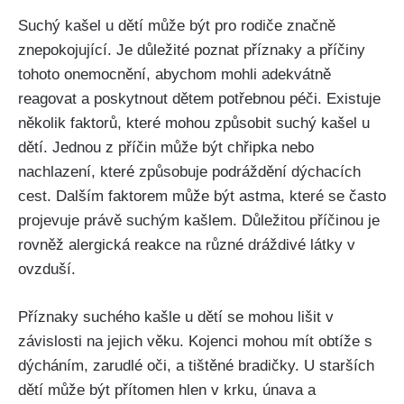
Suchý kašel ‌u dětí může být pro rodiče značně
znepokojující. Je důležité poznat příznaky a příčiny ​
tohoto onemocnění,⁤ abychom‌ mohli adekvátně
reagovat a poskytnout⁢ dětem⁤ potřebnou péči. Existuje
několik faktorů, které mohou způsobit suchý kašel u
dětí. ⁣Jednou z příčin může být chřipka⁣ nebo​
nachlazení,⁣ které způsobuje podráždění dýchacích
cest. Dalším‍ faktorem může být astma, ⁢které se často
projevuje⁤ právě suchým ‌kašlem. Důležitou příčinou ​je
rovněž⁢ alergická ⁣reakce na⁣ různé dráždivé látky v
ovzduší.
Příznaky ⁢suchého kašle u dětí se⁢ mohou lišit v
závislosti na jejich věku. Kojenci mohou mít obtíže‌ s
dýcháním, zarudlé ‍oči, a tištěné⁢ bradičky. U starších
dětí může být přítomen hlen v krku, únava a