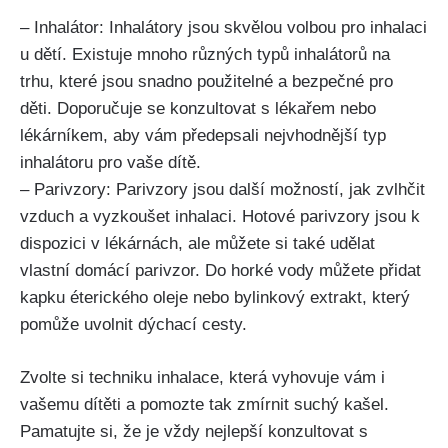
– Inhalátor: Inhalátory jsou skvělou volbou pro⁤ inhalaci
⁣u dětí. Existuje ‌mnoho různých​ typů inhalátorů ‍na
trhu, které jsou​ snadno použitelné a ‌bezpečné pro
děti. Doporučuje se konzultovat s lékařem nebo
lékárníkem, aby​ vám⁣ předepsali nejvhodnější typ
inhalátoru pro⁢ vaše‍ dítě.
– Parivzory: Parivzory jsou další ‍možností, jak⁢ zvlhčit
vzduch‍ a vyzkoušet ⁤inhalaci.‍ Hotové ⁢parivzory‌ jsou k
dispozici v lékárnách, ale můžete si také udělat
⁢vlastní domácí parivzor. Do horké vody můžete přidat
kapku éterického oleje nebo bylinkový extrakt, ⁣který
⁢pomůže uvolnit dýchací cesty.
Zvolte si techniku inhalace, která‌ vyhovuje vám i
vašemu dítěti a‍ pomozte tak​ zmírnit suchý kašel.
Pamatujte⁣ si, že ⁣je vždy nejlepší‍ konzultovat⁣ s