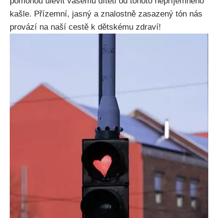
pomohou ulevit ⁣vašemu ‍dítěti od ​tohoto ⁢nepříjemného
kašle. Přízemní, jasný a znalostně zasazený tón⁣ nás
provází na naší cestě‍ k dětskému zdraví!