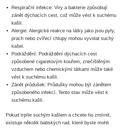
Respirační infekce: Viry a bakterie způsobují
zánět⁢ dýchacích cest, což může vést k suchému
kašli.
Alergie: Alergické reakce na látky jako jsou pyly,
prach nebo ‌zvířecí ​chlupy mohou vyvolat‌ suchý
kašel.
Podráždění: Podráždění dýchacích cest⁤
způsobené cigaretovým kouřem, znečištěným
vzduchem nebo chemickými‌ látkami může také
vést k suchému kašli.
Zánět průdušek: Průdušky mohou být zánětem
způsobeného infekcí. Tento stav⁤ může vést k
suchému kašli.
Pokud⁤ trpíte suchým kašlem⁣ a chcete ho zmírnit,
⁣existuje‌ několik⁤ babských⁢ rad, které byste ⁢mohli