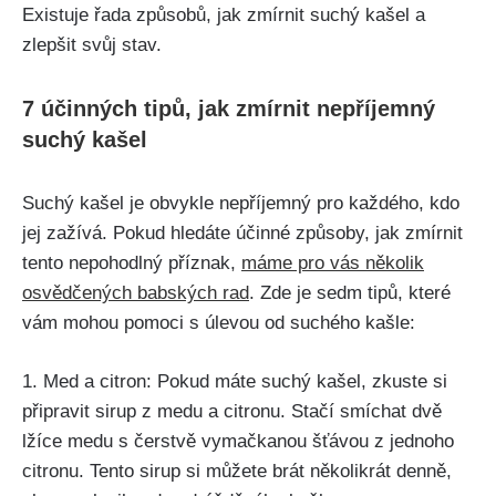
Existuje řada ⁢způsobů, jak zmírnit⁢ suchý kašel​ a
zlepšit svůj stav.
7 účinných tipů, jak zmírnit nepříjemný
suchý kašel
Suchý kašel je obvykle nepříjemný pro každého, kdo
jej zažívá. Pokud hledáte účinné způsoby, jak zmírnit
tento nepohodlný⁤ příznak,
máme pro vás několik
osvědčených babských rad
. Zde‍ je sedm tipů, které
vám mohou pomoci​ s úlevou od suchého kašle:
1. Med a citron: Pokud máte suchý kašel,⁤ zkuste si ​
připravit sirup z medu ‌a citronu. Stačí smíchat dvě‍
lžíce medu s čerstvě vymačkanou šťávou z jednoho
citronu. Tento sirup si můžete brát několikrát denně,