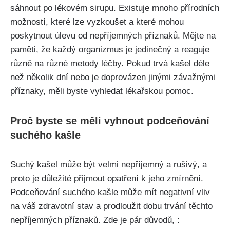
sáhnout po⁣ lékovém sirupu. Existuje mnoho přírodních
možností, které lze vyzkoušet a‌ které mohou
poskytnout úlevu od nepříjemných příznaků. Mějte ⁢na
paměti, že každý organizmus je ‌jedinečný a⁣ reaguje
různě na různé metody léčby. Pokud ‍trvá kašel déle
než několik dní nebo je doprovázen jinými závažnými
příznaky, měli byste vyhledat lékařskou ⁣pomoc.
Proč byste se měli vyhnout podceňování
suchého kašle
Suchý kašel‍ může být ⁤velmi nepříjemný a rušivý, a
proto⁤ je⁤ důležité přijmout opatření ⁤k jeho⁣ zmírnění.
Podceňování suchého kašle může mít negativní vliv
na váš ⁢zdravotní stav a​ prodloužit dobu trvání⁢ těchto
nepříjemných příznaků. ​Zde je pár důvodů, ‍: