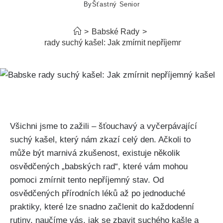
By
Šťastný Senior
>
Babské Rady
>
Babske rady suchý kašel: Jak zmírnit nepříjemný kašel
Všichni jsme to zažili – šťouchavý⁢ a vyčerpávající⁢
suchý kašel, který nám zkazí celý den. Ačkoli to
může být marnivá zkušenost, existuje⁢ několik
osvědčených „babských rad“, které vám mohou
pomoci zmírnit tento nepříjemný stav. Od
osvědčených přírodních léků až po jednoduché
praktiky, které lze snadno začlenit do každodenní
rutiny, naučíme vás, jak se zbavit ‍suchého kašle a