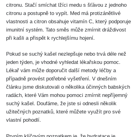
citronu. Stačí smíchat ⁤lžíci medu s šťávou z ‍jednoho
citronu a postupně to‍ vypít. Med má protizánětlivé
vlastnosti a⁢ citron obsahuje vitamín C, který podporuje
imunitní systém. Tato směs může zmírnit dráždivost
‍při kašli a přispět k rychlejšímu hojení.
Pokud se suchý kašel nezlepšuje nebo trvá déle než
jeden týden, je vhodné⁣ vyhledat lékařskou pomoc.
Lékař vám ⁤může doporučit další metody léčby ⁣a
případně provést potřebné vyšetření.⁣ V dnešním
článku jsme diskutovali o několika účinných babských
radách, které Vám mohou pomoci zmírnit⁣ nepříjemný
suchý kašel. Doufáme, že jste si ⁢odnesli několik
užitečných poznatků, které můžete využít pro své
vlastní pohodlí.
Prvním‌ klíčovým poznatkem je, že hydratace ‌je