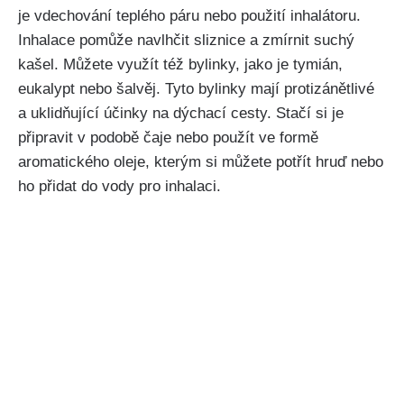
je vdechování teplého páru nebo použití inhalátoru.
Inhalace pomůže navlhčit sliznice a zmírnit suchý
kašel.‍ Můžete využít‌ též bylinky, jako ‍je tymián,
eukalypt nebo​ šalvěj. ⁤Tyto​ bylinky mají protizánětlivé
a ‍uklidňující účinky na dýchací cesty. Stačí si je ​
připravit v⁢ podobě čaje nebo použít ve formě
⁤aromatického oleje, kterým si můžete potřít hruď nebo
‍ho přidat do vody pro inhalaci.