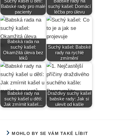
Suchý kašel u dětí:
Babské rady na
Babské rady pro malé
suchý kašel: Domácí
pacienty
léčba pro úlevu
Babská rada na
suchý kašel:
Suchý kašel: Babské
Okamžitá úleva bez
rady na rychlé
léků
zmírnění
Babské rady na
Draždivy suchy kašel
suchý kašel u dětí:
babske rady: Jak si
Jak zmírnit kašel…
ulevit od kašle
MOHLO BY SE VÁM TAKÉ LÍBIT