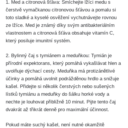
1.​ Med a ‍citronová šťáva: Smíchejte ⁣lžíci medu s
čerstvě vymačkanou citronovou šťávou a pomalu⁤ si
toto sladké a kyselé osvěžení vychutnávejte rovnou
ze lžíce. Med je známý díky svým antibakteriálním⁤
vlastnostem a citronová šťáva ‍obsahuje vitamín C,
který posiluje imunitní‍ systém.
2. Bylinný ‌čaj s tymiánem a meduňkou: Tymián ‌je
přírodní ​expektorans, který ‌pomáhá vykašlávat hlen a
uvolňuje‍ dýchací ‍cesty. ⁢Meduňka má protizánětlivé
účinky a pomáhá uvolnit podrážděnou ‍hrdlo ‌a ‌snižuje
kašel. Přidejte si‌ několik čerstvých nebo⁤ sušených
lístků ⁤tymiánu a meduňky do šálku ‍horké vody a
nechte je louhovat přibližně 10​ minut. Pijte tento čaj
dvakrát až třikrát denně pro maximální účinnost.
Pokud máte suchý kašel, není nutné okamžitě