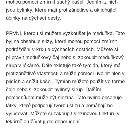
mohou pomoci zmírnit suchý kašel
. Jedním⁤ z nich
jsou​ bylinky, které​ mají protizánětlivé a ‍uklidňující
‌účinky na dýchací cesty.
PRVNÍ, kterou si můžete vyzkoušet je meduňka. Tato
bylina obsahuje slizy,⁣ které ​mohou ​pomoci zmírnit
podráždění v krku a dýchacích cestách. Můžete si
připravit ⁤meduňkový čaj nebo si zakoupit meduňkový
sirup v lékárně. Dále existuje také tymián, který má
protizánětlivé ‌vlastnosti ⁤a může pomoci uvolnit hlen ⁤v‍
plicích a snížit kašel. Tymián můžete použít ve⁤ formě
čaje nebo si zakoupit bylinný sirup. Dalším
pomocníkem může být slezina. Tato⁣ bylina⁣ obsahuje
‍látky, které podporují tvorbu slizu a pomáhají ho
⁤vylučovat. Můžete ​si zakoupit slezinovou tinkturu v
lékárně a ⁢užívat ji dle doporučení.