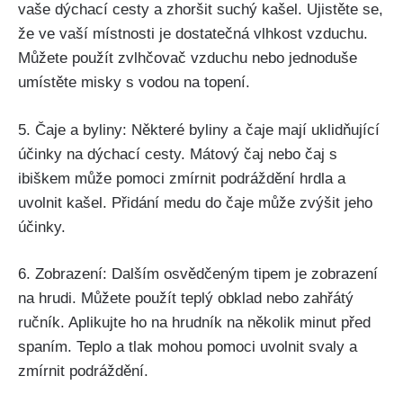
vaše​ dýchací cesty ​a zhoršit suchý kašel.​ Ujistěte se,
že ve vaší místnosti je dostatečná vlhkost⁣ vzduchu.
Můžete použít​ zvlhčovač vzduchu nebo jednoduše
umístěte⁤ misky⁣ s vodou na topení.
5. Čaje a byliny: Některé byliny a čaje mají uklidňující
účinky na dýchací cesty. Mátový čaj nebo čaj s​
ibiškem ​může pomoci zmírnit podráždění hrdla a
uvolnit kašel. Přidání medu do čaje může‌ zvýšit jeho
⁣účinky.
6. ‍Zobrazení: Dalším osvědčeným tipem je zobrazení
‌na hrudi. ⁢Můžete použít teplý obklad nebo zahřátý
ručník. Aplikujte ⁤ho na ​hrudník na několik minut před
spaním. Teplo a tlak mohou pomoci uvolnit ​svaly ⁣a
zmírnit podráždění.