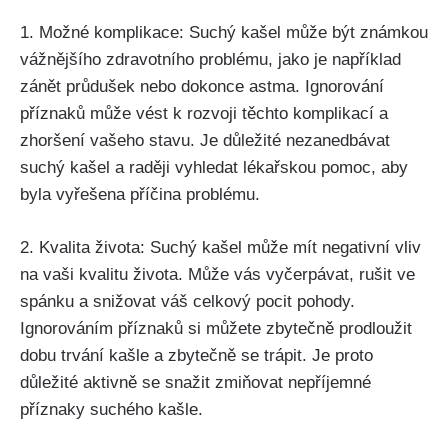
1. Možné komplikace: Suchý kašel může být známkou
vážnějšího zdravotního problému, jako je například
zánět průdušek nebo ⁣dokonce astma.​ Ignorování
příznaků může vést k rozvoji těchto komplikací⁣ a
zhoršení vašeho stavu. Je důležité nezanedbávat
suchý ⁤kašel‍ a raději vyhledat lékařskou ⁣pomoc, aby
byla vyřešena příčina problému.
2. Kvalita života: Suchý kašel může mít negativní ‌vliv
na vaši kvalitu života. Může vás vyčerpávat, rušit ve
spánku ⁣a snižovat váš celkový pocit ⁤pohody.
Ignorováním příznaků si můžete zbytečně prodloužit
dobu ​trvání kašle a ‍zbytečně se trápit. Je proto
důležité aktivně se⁤ snažit ⁢zmiňovat ⁣nepříjemné
příznaky suchého kašle.