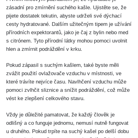
zásadní pro​ zmírnění suchého kašle. Ujistěte se, že
pijete dostatek tekutin, abyste udrželi své dýchací
cesty hydratované. Dalším užitečným tipem je užívání
přírodních expektorantů, jako je čaj z bylin nebo med
s citrónem. Tyto přírodní látky mohou pomoci‍ uvolnit
hlen a zmírnit podráždění ⁢v krku.
Pokud ⁣zápasil‍ s suchým kašlem, také byste měli
zvážit použití ovlažovače ⁣vzduchu v místnosti, ve
které trávíte nejvíce​ času. Navlhčení vzduchu může ​
pomoci‍ zvlhčit sliznice ​a snížit podráždění, což může
vést ke zlepšení⁤ celkového ⁢stavu.
Vždy je důležité pamatovat, že každý člověk je
odlišný a co​ funguje jednomu,⁢ nemusí nutně fungovat
u druhého. Pokud trpíte na suchý⁤ kašel po delší dobu