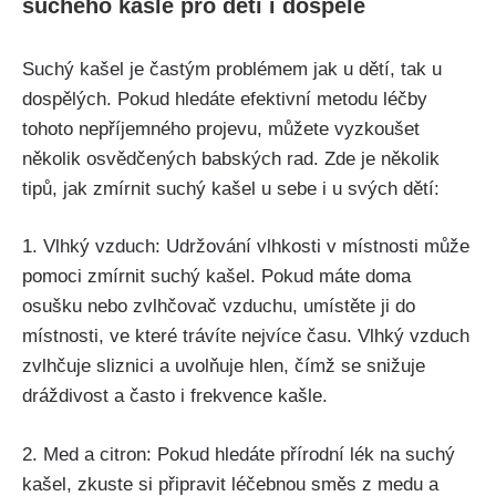
suchého⁣ kašle pro děti i dospělé
Suchý kašel ‌je častým problémem jak ‍u dětí, tak⁣ u
dospělých. Pokud hledáte efektivní ⁤metodu léčby
‌tohoto ⁣nepříjemného projevu, můžete vyzkoušet​
několik osvědčených babských rad. Zde je‌ několik
‍tipů, jak ⁢zmírnit suchý kašel u sebe i u svých dětí:
1. Vlhký vzduch: Udržování vlhkosti v místnosti může
pomoci zmírnit suchý kašel. Pokud máte doma⁤
osušku nebo zvlhčovač vzduchu, umístěte ji do
místnosti, ve které trávíte nejvíce času. Vlhký vzduch
zvlhčuje sliznici a uvolňuje ‍hlen, čímž se snižuje
dráždivost⁢ a ​často i frekvence kašle.
2. Med a citron: Pokud​ hledáte přírodní lék na ​suchý
‍kašel,‍ zkuste si připravit léčebnou směs z medu a