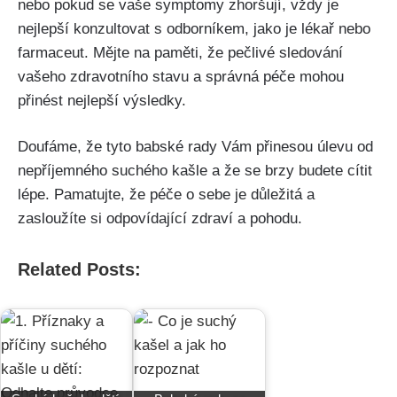
nebo pokud se vaše symptomy zhoršují, vždy je
nejlepší konzultovat ⁣s odborníkem, jako je lékař nebo
farmaceut.⁣ Mějte na paměti, že pečlivé sledování
vašeho zdravotního stavu a správná péče mohou
přinést nejlepší výsledky.
Doufáme, že ​tyto babské rady Vám přinesou úlevu od
nepříjemného suchého kašle a že se brzy ⁣budete cítit‍
lépe. Pamatujte, že péče o‌ sebe je důležitá a
zasloužíte ​si odpovídající ⁢zdraví a⁢ pohodu.‌
Related Posts: