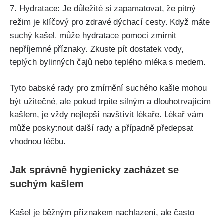
7. Hydratace: Je důležité si zapamatovat, že ​pitný​
režim⁢ je klíčový pro zdravé dýchací cesty. Když máte
suchý kašel, může hydratace pomoci zmírnit
nepříjemné příznaky. Zkuste pít dostatek vody,
teplých bylinných čajů⁢ nebo ‍teplého mléka s ​medem.
Tyto babské rady pro zmírnění suchého kašle mohou
být užitečné, ale pokud trpíte silným⁤ a dlouhotrvajícím
kašlem, je vždy​ nejlepší navštívit lékaře.‌ Lékař‌ vám
může​ poskytnout⁣ další rady a případně předepsat‍
vhodnou léčbu.
Jak správně ‌hygienicky zacházet se
suchým kašlem
Kašel⁢ je běžným příznakem​ nachlazení, ale ‌často