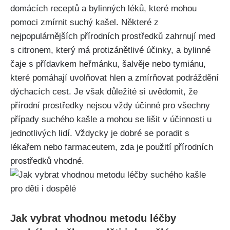
domácích receptů a bylinných‌ léků, ‌které mohou
pomoci⁤ zmírnit suchý kašel. Některé z‍
nejpopulárnějších ‍přírodních prostředků zahrnují med
s citronem, který má protizánětlivé účinky, a bylinné
čaje s přídavkem heřmánku, šalvěje nebo tymiánu,
které pomáhají uvolňovat hlen a zmírňovat podráždění
dýchacích cest. Je však důležité ‍si uvědomit, že
přírodní prostředky nejsou vždy účinné‌ pro všechny
případy suchého kašle a mohou se lišit⁣ v​ účinnosti u‌
jednotlivých lidí. Vždycky⁤ je dobré se⁤ poradit s
lékařem nebo farmaceutem,⁣ zda je použití přírodních ​
prostředků vhodné.
Jak vybrat vhodnou metodu léčby