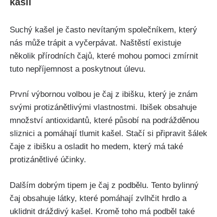
‌kašli
Suchý kašel je často nevítaným společníkem, který
nás může trápit a vyčerpávat. Naštěstí existuje
několik přírodních čajů, které mohou pomoci zmírnit
tuto nepříjemnost⁣ a poskytnout úlevu.
První výbornou volbou ‌je čaj z ​ibišku, který je znám
svými protizánětlivými vlastnostmi. Ibišek obsahuje
množství antioxidantů, které působí ⁣na podrážděnou
sliznici a pomáhají tlumit kašel.‌ Stačí⁢ si připravit šálek
čaje z ⁣ibišku a osladit ⁢ho medem,⁢ který má také
protizánětlivé účinky.
Dalším ​dobrým tipem ⁢je čaj z podbělu. Tento bylinný
čaj obsahuje látky, které pomáhají zvlhčit hrdlo a
uklidnit ‍dráždivý kašel. Kromě toho má ‍podběl také