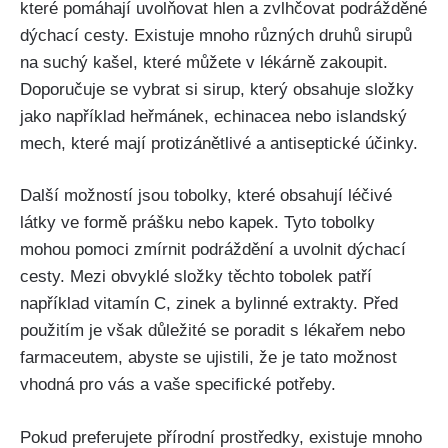
které pomáhají uvolňovat hlen a zvlhčovat podrážděné
dýchací cesty. Existuje mnoho různých druhů sirupů
na suchý kašel, které můžete ‌v lékárně zakoupit.⁣
Doporučuje ⁤se vybrat si ‌sirup, který obsahuje složky
jako⁣ například heřmánek, echinacea nebo⁢ islandský
mech, které mají protizánětlivé a antiseptické účinky.
Další možností ⁤jsou tobolky, které obsahují léčivé
látky ve formě prášku nebo kapek.​ Tyto tobolky
mohou pomoci zmírnit podráždění‍ a uvolnit ‌dýchací
cesty. ​Mezi obvyklé složky těchto tobolek patří
‌například vitamín C, zinek a bylinné extrakty. Před
⁢použitím je však důležité se poradit s⁢ lékařem nebo
farmaceutem, abyste se ujistili, že⁢ je tato možnost
‌vhodná pro vás a vaše specifické potřeby.
Pokud preferujete přírodní ‍prostředky, existuje mnoho