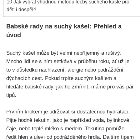
10
Jak vybrat vhodnou metodu léčby suchého⁣ kašle pro
děti i dospělé
Babské rady ‍na suchý kašel: Přehled⁤ a
úvod
Suchý kašel může být velmi nepříjemný a rušivý.
Mnoho lidí se s ním setkává ⁢v průběhu ‌roku, ať už je
to v důsledku nachlazení, ​alergie nebo podráždění
dýchacích cest. Pokud trpíte suchým ‍kašlem a
hledáte babské rady, jak ho zmírnit, máme‍ pro vás pár
tipů.
Prvním krokem je udržovat ​si dostatečnou hydrataci.⁢
Pijte hodně tekutin, jako je například voda, bylinkové
čaje, nebo teplé mléko s medem. Tekutina pomůže
ředit hlen a uleví od podrážděného hrdla. Dalším ‍tipem