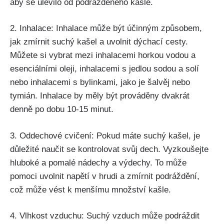
aby se⁣ ulevilo od podrážděného kašle.
2. Inhalace: Inhalace může být účinným‍ způsobem,
jak zmírnit suchý ​kašel ‍a uvolnit⁢ dýchací⁤ cesty.
Můžete si vybrat mezi⁣ inhalacemi ⁤horkou⁣ vodou a
esenciálními oleji, ⁤inhalacemi s jedlou sodou a solí
nebo inhalacemi s ​bylinkami, jako je⁤ šalvěj nebo‌
tymián. Inhalace by měly být prováděny dvakrát
⁢denně⁢ po dobu 10-15 minut.
3. Oddechové cvičení:⁢ Pokud máte suchý kašel, je
důležité naučit se ‌kontrolovat‌ svůj dech. ⁣Vyzkoušejte
hluboké a pomalé nádechy a výdechy. To může
pomoci uvolnit napětí v hrudi a zmírnit podráždění,
⁣což ‌může vést k menšímu množství kašle.
4. ​Vlhkost vzduchu: Suchý vzduch může⁢ podráždit