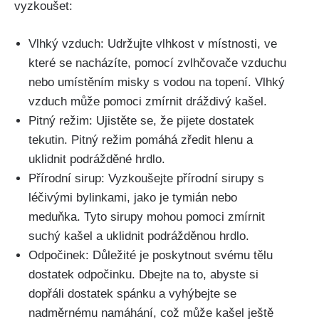
vyzkoušet:
Vlhký vzduch: Udržujte vlhkost v místnosti, ve
které se nacházíte, ‌pomocí zvlhčovače vzduchu
nebo umístěním‌ misky s ​vodou na topení. Vlhký
vzduch může pomoci zmírnit dráždivý kašel.
Pitný režim: Ujistěte se, že pijete ⁢dostatek
tekutin. Pitný režim pomáhá zředit hlenu⁤ a‌
uklidnit podrážděné hrdlo.
Přírodní sirup: Vyzkoušejte přírodní sirupy ⁤s
léčivými bylinkami, jako‍ je tymián nebo
meduňka. Tyto sirupy mohou pomoci‍ zmírnit
suchý kašel a uklidnit⁤ podrážděnou hrdlo.
Odpočinek:​ Důležité je poskytnout svému⁣ tělu
dostatek⁤ odpočinku. Dbejte na to, abyste si
dopřáli dostatek⁣ spánku a vyhýbejte se
nadměrnému namáhání, což může kašel ještě