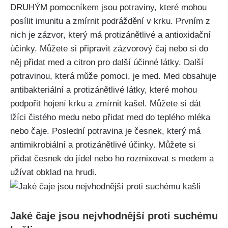
DRUHÝM⁣ pomocníkem jsou potraviny, které mohou
posílit ‌imunitu a zmírnit podráždění v ​krku. Prvním z
nich je zázvor, ​který má protizánětlivé⁤ a antioxidační ​
účinky. Můžete si připravit zázvorový čaj nebo si do
něj přidat med a citron pro další účinné látky. Další
potravinou,‍ která může pomoci, je med. Med ⁤obsahuje
antibakteriální a protizánětlivé látky, které mohou
podpořit hojení krku a⁢ zmírnit kašel. Můžete si dát
lžíci čistého medu nebo přidat med do teplého ⁢mléka
nebo ⁣čaje. Poslední potravina je česnek, který má
antimikrobiální a protizánětlivé účinky. Můžete ‍si
přidat česnek do jídel nebo ho ‍rozmixovat s medem‌ a
užívat obklad na hrudi.
Jaké ‍čaje jsou nejvhodnější proti‍ suchému