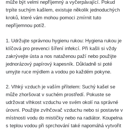
může⁣ být velmi nepříjemný a vyčerpávající. Pokud
trpíte suchým kašlem, existuje několik jednoduchých
kroků, které vám mohou pomoci zmírnit tuto
nepříjemnou potíž.
1. Udržujte správnou hygienu rukou: Hygiena rukou je
klíčová pro prevenci šíření infekcí. ⁣Při kašli si vždy
zakrývejte ústa a nos nataženou paží nebo použijte
jednorázový papírový‍ kapesník. Důkladně‍ si poté
umyjte ruce mýdlem a vodou​ po každém pokyne.
2. Vlhký vzduch je vaším přítelem: Suchý kašel ‌se
může zhoršovat v suchém prostředí. ⁣Pokuste⁤ se‍
udržovat vlhkost vzduchu ve svém okolí na správné
úrovni. Použijte⁤ zvlhčovač vzduchu​ nebo si postavte v
místnosti vodu do⁤ mističky nebo na radiátor. Koupelna
s‌ teplou ⁤vodou při ⁣sprchování také napomáhá⁢ vytvořit