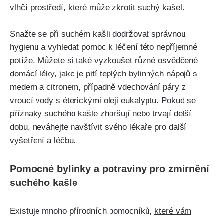
vlhčí ⁤prostředí, které‍ může zkrotit suchý kašel.
Snažte se ⁤při suchém kašli dodržovat správnou⁤
hygienu​ a vyhledat pomoc k léčení této nepříjemné
potíže. Můžete si také vyzkoušet různé osvědčené
domácí léky, jako je pití teplých bylinných nápojů s‍
medem a citronem, případně vdechování páry z
vroucí vody⁤ s éterickými oleji eukalyptu. Pokud se
příznaky suchého kašle zhoršují nebo trvají‌ delší
‌dobu, neváhejte navštívit svého lékaře pro další
vyšetření a léčbu.
Pomocné bylinky a potraviny pro zmírnění
suchého kašle
Existuje mnoho přírodních pomocníků,
které vám