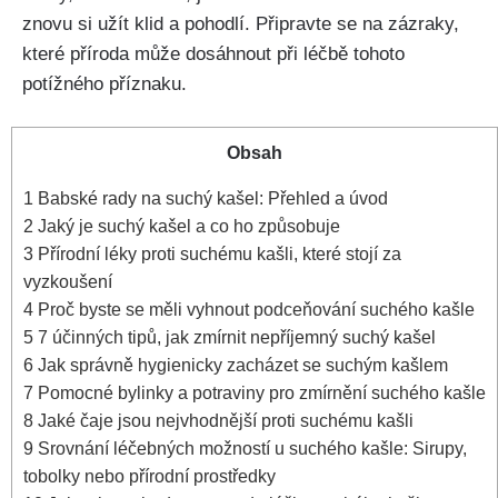
znovu si užít klid a​ pohodlí. Připravte‍ se na zázraky,
které příroda může dosáhnout při léčbě tohoto
potížného příznaku.
Obsah
1
Babské rady ‍na suchý kašel: Přehled⁤ a úvod
2
Jaký je suchý kašel a‍ co ho‍ způsobuje
3
Přírodní léky proti suchému kašli, které stojí za
vyzkoušení
4
Proč byste se měli vyhnout podceňování suchého kašle
5
7 účinných tipů, jak zmírnit nepříjemný suchý kašel
6
Jak správně ‌hygienicky zacházet se suchým kašlem
7
Pomocné bylinky a potraviny pro zmírnění suchého kašle
8
Jaké ‍čaje jsou nejvhodnější proti‍ suchému ‌kašli
9
Srovnání léčebných možností​ u suchého kašle: Sirupy,⁣
tobolky nebo ‌přírodní prostředky