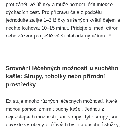
protizánětlivé ‍účinky ⁤a může pomoci léčit infekce
‌dýchacích cest. Pro přípravu čaje z podbělu
jednoduše zalijte⁢ 1–2 lžičky sušených květů čajem a
nechte louhovat 10–15⁤ minut. Přidejte si med,⁣ citron
nebo zázvor pro ještě větší blahodárný účinek. *
————————————————————————
——————————————————————–
Srovnání léčebných možností​ u suchého
kašle: Sirupy,⁣ tobolky nebo ‌přírodní
prostředky
Existuje mnoho různých​ léčebných možností, které
⁤mohou⁣ pomoci zmírnit suchý kašel. Jednou z
nejčastějších možností jsou sirupy. Tyto sirupy ⁣jsou
obvykle⁤ vyrobeny z léčivých bylin a obsahují složky,