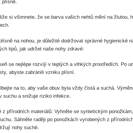
 plísně.
iže si ‌všimnete, že se⁣ barva vašich nehtů‌ mění na žlutou,
tech.
lísně na nohou, je důležité dodržovat správné⁢ hygienické n
ých ​tipů, jak udržet ⁤naše nohy ‌zdravé:
seň ​se nejlépe ⁢rozvíjí v teplých a vlhkých prostředích. Po 
y, abyste‌ zabránili vzniku plísní.
: Dbejte na to, aby vaše obuv byla ⁣vždy čistá a suchá. Vým
 suchu ‍a snižuje riziko infekce.
 z ​přírodních materiálů: Vyhněte⁤ se syntetickým ⁤ponožkám,
chu. ‌Sáhněte raději po ponožkách vyrobených ⁤z přírodních m
držují nohy‌ suché.