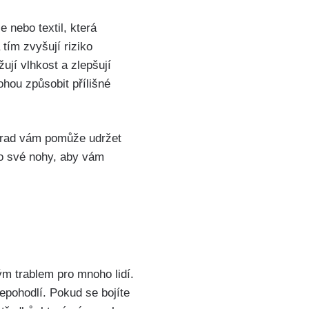
 nebo textil, která‍
tím zvyšují‌ riziko
í ‌vlhkost a⁣ zlepšují
hou způsobit přílišné⁣
h rad ⁣vám pomůže udržet
o ⁤své‍ nohy, aby ‌vám
m trablem pro⁣ mnoho​ lidí.
nepohodlí. Pokud se bojíte