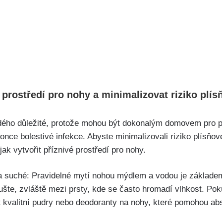
‌ prostředí pro nohy a⁤ minimalizovat riziko‌ plís
ždého důležité, ⁢protože mohou ​být dokonalým domovem pro ‍pl
nce bolestivé ​infekce. Abyste ​minimalizovali riziko ⁤plísňové
⁣ jak‍ vytvořit příznivé prostředí‍ pro nohy.
‍ a⁤ suché: Pravidelné mytí nohou ⁢mýdlem a‍ vodou je základem 
e, ‍zvláště mezi ⁣prsty, ‌kde se‍ často hromadí ‌vlhkost. Pok
 kvalitní pudry⁤ nebo⁣ deodoranty na nohy, ⁢které⁢ pomohou ab