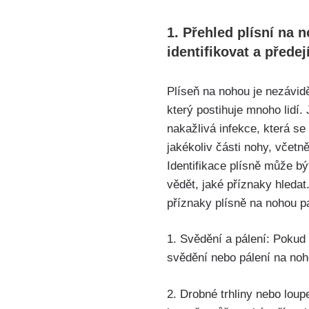
1.‍ Přehled⁤ plísní na 
identifikovat a⁤ předej
Plíseň na nohou ‌je ‌nezávi
který‍ postihuje mnoho lidí. 
nakažlivá infekce, která​ se
jakékoliv části nohy, včetně 
Identifikace plísně může být
vědět, jaké příznaky hledat
příznaky plísně na nohou pa
1.‍ Svědění a pálení: ⁣Pokud​
svědění nebo pálení na noho
2. Drobné trhliny ‌nebo lou