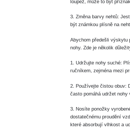
loupež, může ​to být příznak
3. Změna barvy nehtů: Jestl
být známkou⁢ plísně na neh
Abychom předešli ⁣výskytu p
nohy.⁣ Zde je několik důležit
1. Udržujte nohy suché:⁤ Plí
ručníkem, zejména mezi prst
2. ‍Používejte čistou obuv
často pomáhá​ udržet nohy v
3. ​Nosíte ponožky vyrobené⁤
dostatečnému proudění⁤ vzdu
které absorbují vlhkost‍ a ‍u