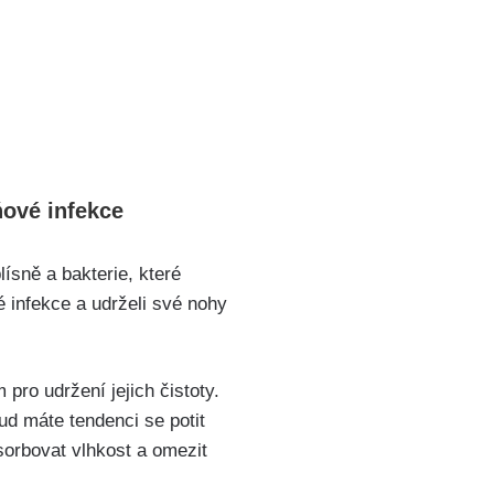
ňové ‌infekce
ísně a bakterie, které​
 infekce a udrželi⁣ své⁤ nohy
⁣pro⁤ udržení jejich čistoty.
ud máte ​tendenci se potit
sorbovat vlhkost ‌a omezit