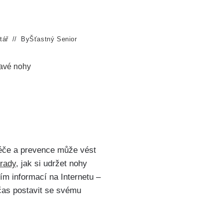
tář
By
Šťastný Senior
ravé nohy
péče a prevence může ‍vést
 rady
, jak si​ udržet⁣ nohy ​
ím informací‌ na Internetu –
as postavit se svému‌