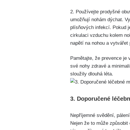
2.⁣ Používejte prodyšné​ obuv
umožňují ​nohám dýchat. Vyhý
plísňových infekcí. Pokud je
cirkulaci vzduchu kolem ⁤no
napětí na nohou a vytvářet⁢
Pamětajte, že prevence je v
své nohy ⁣zdravé a ‍minimali
sloužily dlouhá léta.
3. Doporučené⁢ léčebn
Nepříjemné svědění, pálení 
Nejen ⁢že to může způsobit 