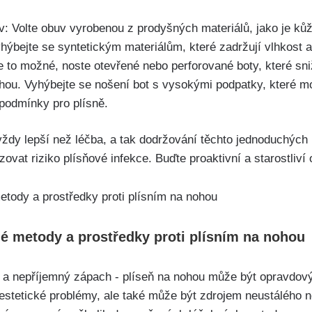
: ​Volte⁤ obuv vyrobenou z prodyšných materiálů, ​jako je‌ kůže
bejte‍ se syntetickým‌ materiálům, ‌které zadržují vlhkost⁣ a 
 to možné, noste otevřené nebo perforované boty, které snižuj
hou. Vyhýbejte ⁢se nošení bot s vysokými podpatky, které mo
 podmínky pro plísně.
ždy ‍lepší než léčba, a tak ⁢dodržování těchto jednoduchýc
zovat riziko⁤ plísňové infekce. Buďte proaktivní a starostliví 
é metody a ⁣prostředky proti plísním na ⁣nohou
a nepříjemný zápach ‌- plíseň ​na⁢ nohou ‍může být opravdový
​estetické problémy, ⁤ale také může být zdrojem neustálého‌ 