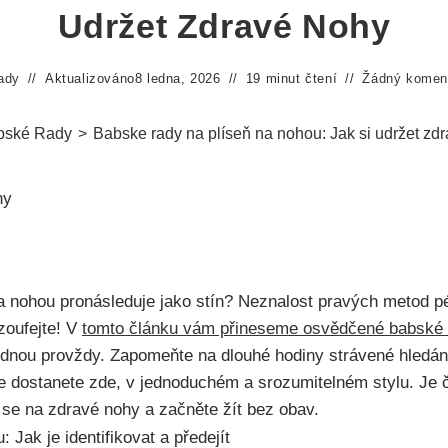
Udržet Zdravé Nohy
ady
Aktualizováno
8 ledna, 2026
19 minut čtení
Žádný komen
bské Rady
>
Babske rady na plíseň na nohou: Jak si udržet zd
⁢na nohou pronásleduje jako stín? Neznalost ‍pravých metod 
ezoufejte! ⁢V
tomto článku ⁤vám přineseme osvědčené babské⁤
 jednou⁣ provždy.​ Zapomeňte na dlouhé hodiny strávené hledán
 dostanete zde, ‍v jednoduchém a srozumitelném stylu. Je č
e se na zdravé⁤ nohy a začněte žít bez obav.