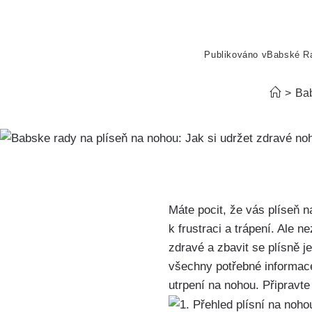
Publikováno v
Babské R
>
Ba
⁢Máte pocit, že vás plíseň 
k frustraci⁤ a‍ trápení. Ale‌ n
zdravé ‌a zbavit ​se plísně
všechny potřebné informace
utrpení na nohou.​ Připravt