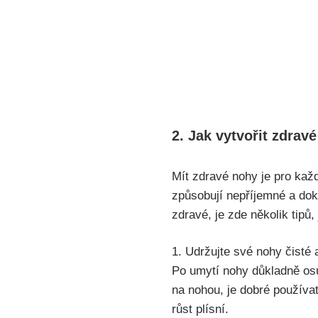
2. Jak vytvořit zdravé
Mít ⁢zdravé nohy ‍je pro ka
způsobují nepříjemné a ​doko
zdravé, ⁣je zde ⁢několik tipů,
1. ‌Udržujte své ⁢nohy ‌čisté
Po umytí nohy důkladně osušt
na nohou, je dobré ‍používat
růst ‍plísní.