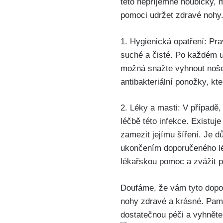
této nepříjemné‌ houbičky,
pomoci udržet zdravé‌ nohy
1. ‌Hygienická opatření: Prav
suché⁤ a čisté. Po⁣ každém u
možná​ snažte⁢ vyhnout nošen
antibakteriální ponožky,⁤ kte
2. ⁤Léky⁣ a⁤ masti: V případě
léčbě této‍ infekce. Existuj
zamezit jejímu šíření. Je dů
ukončením doporučeného léče
⁤lékařskou pomoc a ⁣zvážit p
Doufáme, že vám tyto‌ dopo
nohy zdravé a krásné. ​Pamat
dostatečnou péči a vyhněte ⁢