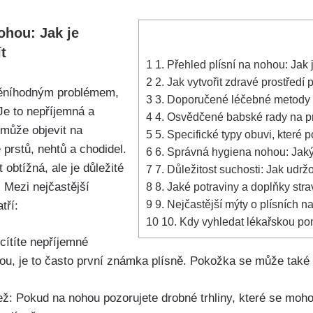
nohou: Jak je
ít
1
1.‍ Přehled⁤ plísní na nohou: Jak j
2
2. Jak vytvořit zdravé‌ prostředí 
děníhodným ⁢problémem,​
3
3. Doporučené⁢ léčebné metody a 
Je to‌ nepříjemná⁣ a
4
4. Osvědčené ​babské rady na pr
 může objevit⁤ na
5
5. Specifické ‌typy obuvi, které‌
prstů, nehtů ‍a​ chodidel.
6
6.‍ Správná hygiena ⁢nohou: Jakým
 obtížná, ale je důležité
7
7. ​Důležitost⁢ suchosti: Jak udrž
. Mezi nejčastější
8
8. ‌Jaké potraviny‍ a doplňky str
9
9. Nejčastější mýty o ⁣plísních na
tří:
10
10. Kdy⁢ vyhledat lékařskou⁣ pom
 cítíte nepříjemné
u, je to ⁤často ‌první známka plísně. Pokožka se může také 
pež: Pokud na⁢ nohou pozorujete drobné trhliny, které se moh