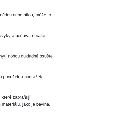
 hnědou nebo bílou, může to
ávyky ⁣a pečovat o naše
umytí nohou důkladně osušte⁢
ěna ponožek a podrážek
 které‌ zabraňují
ateriálů, jako⁣ je bavlna,