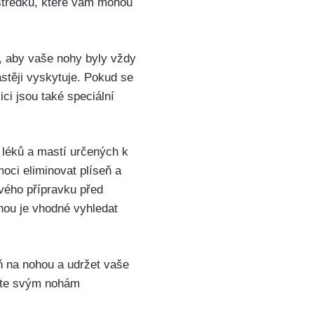
ředků,⁤ které ⁣vám mohou ​
si, aby vaše nohy ​byly vždy
astěji ⁢vyskytuje. Pokud se
ci ⁤jsou také speciální
í‍ léků a mastí určených k⁤
oci ⁤eliminovat plíseň a
čivého přípravku před
ou je ‍vhodné⁤ vyhledat
na nohou‍ a ‍udržet vaše
ujte svým‌ nohám