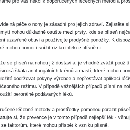
 máme pro ​vás několik doporučených léčebných metod a prost
.
idelná péče o nohy ‌je zásadní ‌pro ⁣jejich zdraví.⁣ Zajistěte 
mytí ⁢nohou důkladně osušte ⁣mezi prsty, kde⁢ se plíseň⁤ nejč
í uzavřené​ obuvi a ​používejte prodyšné‍ ponožky. K⁣ dispozi
ré mohou pomoci ⁣snížit ‌riziko infekce ⁣plísněmi.
, že se plíseň na nohou již dostavila, ⁢je vhodné zvážit ⁢použit
e široká škála antifungálních krémů a mastí, ⁤které mohou pom
ležité ‍dodržovat pokyny ​výrobce a nepřestávat aplikaci ⁢lé
bného⁣ režimu. ⁢V případě vážnějších ⁣případů plísní na‌ noh
oužití perorálně⁢ podávaných ⁤léků.
ručené léčebné metody a prostředky pomohou porazit plíseň ​
ujte si, ⁢že ⁤prevence je v ‌tomto případě nejlepší lék ⁤- věn
se faktorům, které mohou‌ přispět ‌k‍ vzniku plísně.