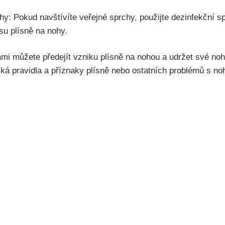
rchy: Pokud‌ navštívíte veřejné sprchy, použijte dezinfekční s
su plísně na ‌nohy.
i můžete předejít⁢ vzniku‌ plísně ⁢na nohou a‌ udržet své noh
ká‌ pravidla ⁢a příznaky ⁤plísně nebo ⁣ostatních problémů s 