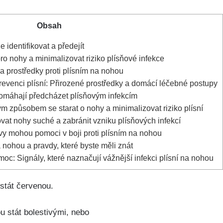
Obsah
e identifikovat a⁤ předejít
pro nohy a⁤ minimalizovat riziko‌ plísňové ‌infekce
⁣prostředky proti plísním na ⁣nohou
evenci plísní: Přirozené prostředky a domácí léčebné ⁢postupy
 pomáhají‌ předcházet plísňovým ‍infekcím
 způsobem ‌se starat ⁢o nohy ⁣a minimalizovat ⁢riziko plísní
ovat nohy ‌suché a zabránit ⁢vzniku plísňových infekcí
avy mohou pomoci v boji ⁤proti ‌plísním na nohou
 nohou⁢ a pravdy,⁤ které byste měli ‌znát
oc: Signály,​ které naznačují⁢ vážnější​ infekci ⁣plísní na nohou
stát ‍červenou.
ou stát bolestivými, nebo