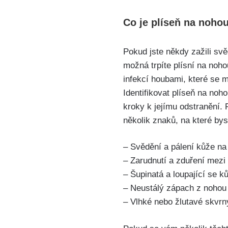
Co je⁤ plíseň na‍ nohou
Pokud⁢ jste někdy zažili sv
možná trpíte plísní na ​noh
infekcí houbami, které se mo
Identifikovat plíseň na ⁤noh
kroky k jejímu odstranění. Po
několik znaků, na které byst
– Svědění ​a pálení kůže na
– Zarudnutí a zduření mezi ⁢
– Šupinatá a loupající se k
– Neustálý zápach z nohou
– Vlhké nebo žlutavé skvrn