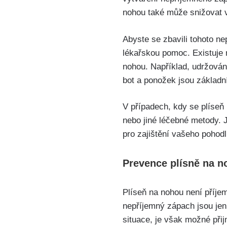
nohou také může snižovat va
Abyste ‍se zbavili tohoto​ 
lékařskou pomoc. Existuje
nohou. ‌Například,​ udržová
bot a ponožek jsou základní
V případech, kdy se‌ plíseň 
nebo jiné léčebné metody. Je
pro zajištění⁤ vašeho pohodl
Prevence ​plísně na n
Plíseň na nohou není pří
nepříjemný zápach jsou jen 
situace, je však⁣ možné při