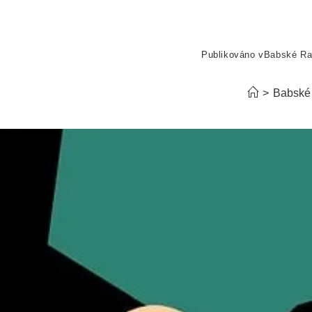
Publikováno v
Babské R
>
Babské