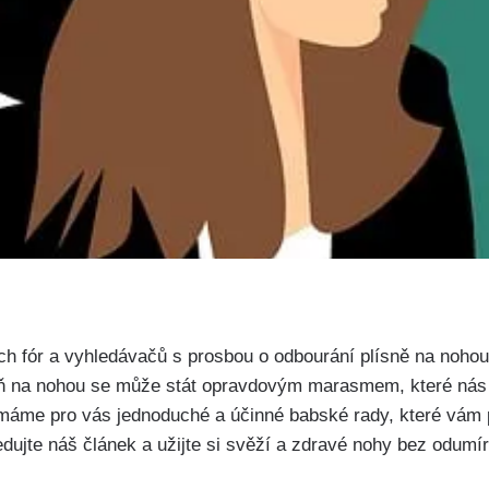
ních fór a vyhledávačů s prosbou o ‍odbourání plísně na nohou
eň na nohou se může stát opravdovým marasmem, ​které nás u
, máme pro vás jednoduché a ‍účinné ⁣babské rady, které ⁣vá
jte náš článek ⁣a ​užijte si svěží a zdravé nohy⁣ bez odumíra