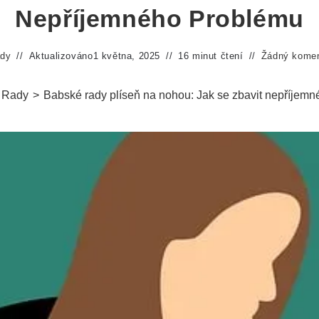
Nepříjemného Problému
ady
Aktualizováno
1 května, 2025
16 minut čtení
Žádný komen
 Rady
>
Babské rady plíseň na nohou: Jak se zbavit nepříjem