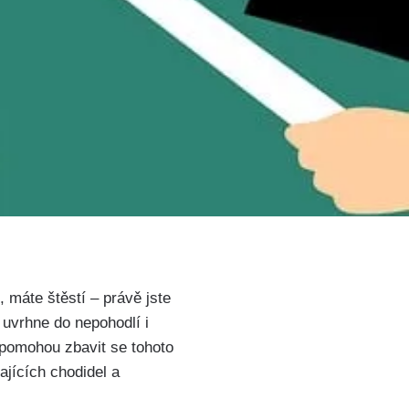
, máte štěstí – právě jste
vrhne do nepohodlí⁤ i
m pomohou zbavit se tohoto
jících chodidel a⁣