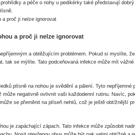
né prohlídky a péče o nohy u pedikérky také představují dobrý
plísně.
hou a proč ji nelze ignorovat
nepříjemným a obtěžujícím⁣ problémem. Pokud ⁤si myslíte, že
ovat, tak se mýlíte. Tato podceňovaná infekce může mít vážn
edků⁤ plísně ⁤na⁤ nohou je svědění a pálení. Tyto nepříjemné
ož může negativně ovlivnit vaši každodenní rutinu. ⁣Navíc, po
může se přeměnit na ‍plíseň ​nehtů, což ⁤je ještě obtížnější p
ohou je ⁣zapáchající zápach. Tato infekce může způsobit na
pachu. Nosit otevřenou obuv může být pak velmi obtížné a ne