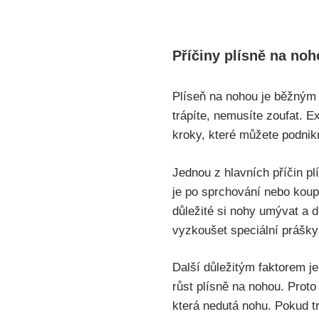
Příčiny plísně na noh
Plíseň na nohou ‌je běžným
trápíte, nemusíte zoufat.⁣ E
kroky, které můžete podnikn
Jednou‍ z hlavních příčin p
je po ​sprchování nebo koup
důležité si nohy umývat a d
vyzkoušet speciální prášky
Další důležitým faktorem je
růst plísně na nohou. Proto 
která nedutá nohu.‍ Pokud t