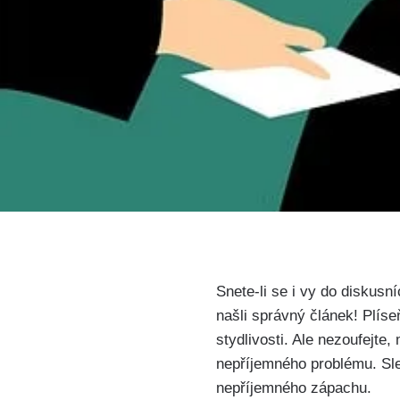
Snete-li se ⁢i vy⁢ do diskus
našli správný článek! Plís
stydlivosti. Ale nezoufejte
nepříjemného problému. Sledu
nepříjemného zápachu.