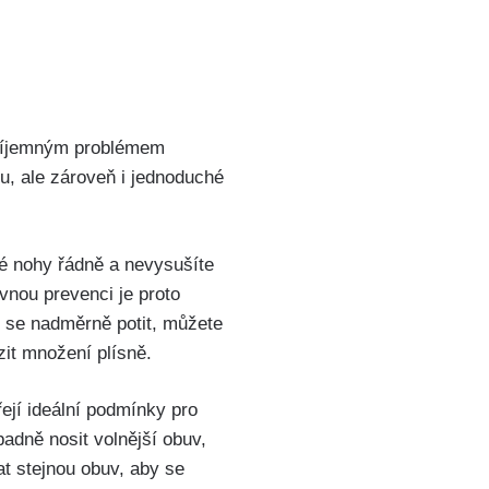
příjemným ⁢problémem
ou, ‌ale zároveň i jednoduché
své nohy řádně a nevysušíte
vnou prevenci je proto
i se nadměrně potit, můžete
zit množení plísně.
ejí ideální podmínky pro
adně nosit ‌volnější obuv,
at stejnou obuv, aby se