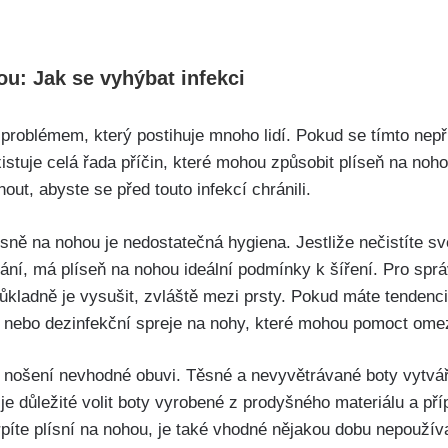
ou: Jak se vyhýbat infekci
 problémem, který‍ postihuje mnoho lidí. Pokud se ⁢tímto ne
xistuje ⁣celá řada příčin, které mohou způsobit plíseň na noh
out, abyste se před touto infekcí chránili.
lísně na nohou je nedostatečná hygiena. Jestliže nečistíte 
ání, má plíseň na nohou ideální podmínky k šíření. Pro ⁣sprá
ůkladně je ‍vysušit, zvláště mezi prsty. Pokud máte tendenc
 ⁤nebo dezinfekční spreje na⁣ nohy, které mohou pomoct ome
 nošení nevhodné obuvi. ⁣Těsné a nevyvětrávané boty⁣ vytvář
je důležité volit boty vyrobené z prodyšného materiálu a příp
rpíte plísní na nohou, je také‍ vhodné ‍nějakou dobu nepoužív