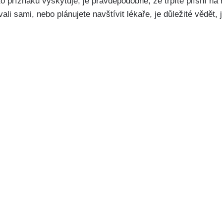
⁣příznaků vyskytuje,‍ je pravděpodobné, že trpíte plísní na ‍noh
li sami, nebo‍ plánujete navštívit lékaře, je důležité vědět, j