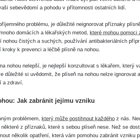
ši sebevědomí⁣ a pohodu⁢ v přítomnosti ostatních lidí.
nepříjemného problému, je ⁤důležité neignorovat příznaky plís
 mnoho domácích a⁢ lékařských ‍metod,
které mohou pomoci z
ní nohou čistých a ‍suchých, používání antibakteriálních pří
 kroky k prevenci‍ a léčbě plísně na ⁢nohou.
na nohou nelepší, je nejlepší​ konzultovat s⁣ lékařem,‌ který
 důležité ‍si⁤ uvědomit, že plíseň na nohou nelze ignorovat​ a
í a zdraví.
ohou: Jak zabránit jejímu vzniku
jemným problémem,
který může postihnout každého
z nás. Neu
některé z ⁢příznaků, které​ s sebou plíseň nese. Než se dos
jmout ‌několik opatření, která⁢ vám pomohou zabránit vzniku 