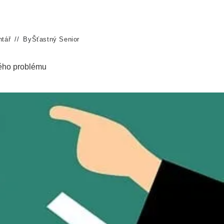
tář
By
Šťastný Senior
ného problému