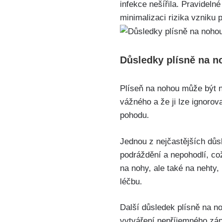
infekce ​nešířila. ‌Pravidel
minimalizaci⁣ rizika vzniku⁣ 
Důsledky plísně na no
Plíseň na nohou⁣ může⁤ být 
vážného a že‍ ji‌ lze ignor
pohodu.
Jednou z nejčastějších důsl
podráždění ​a nepohodlí, ​c
na nohy, ale také na nehty, 
léčbu.
Další důsledek plísně na n
vytváření ‌nepříjemného zá