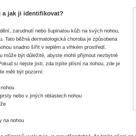
 a jak ji⁢ identifikovat?
ědění, zarudnutí nebo šupinatou kůži na svých⁢ nohou,
ou. Tato běžná dermatologická choroba je ⁤způsobena
hou snadno šířit v ⁤teplém‌ a vlhkém‍ prostředí.
ou může ‌být důležité, abyste mohli přijmout nezbytné
kud si nejste jisti, zda trpíte plísní na⁤ nohou, ⁤zde je
e měli ⁣být pozorní:
 ‌nohou
prsty ⁣nebo‍ v⁣ jiných oblastech nohou
ůže
y na nohou