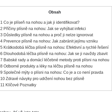
Obsah
1
Co je⁤ plíseň na‍ nohou a jak ji⁢ identifikovat?
2
Příčiny plísně na nohou: Jak se vyhýbat infekci
3
Důsledky plísně na nohou a proč ji nelze ignorovat
4
Prevence ​plísně na nohou: Jak zabránit jejímu vzniku
5
Krátkodobá léčba ‌plísně na nohou: Efektivní a rychlé řešení
6
Dlouhodobá léčba plísně na nohou: Jak se ⁣ji navždy zbavit
7
Babské⁤ rady a domácí‍ léčebné‌ metody proti⁤ plísni na nohou
8
Odborné produkty a léky na léčbu plísně na nohou
9
Společné mýty ⁣o plísni na nohou: Co je​ a co není pravda
10
Zdravé návyky pro udržení nohou bez​ plísně
11
Klíčové ​Poznatky