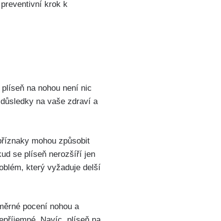
 preventivní krok k
 plíseň na nohou není nic
é důsledky na vaše zdraví a
 příznaky mohou ​způsobit
kud se plíseň nerozšíří jen
roblém,​ který vyžaduje delší
dměrné pocení nohou a
příjemné. Navíc,‌ plíseň na