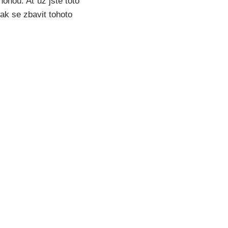
ou. Ať už ​jste‍ toto⁤
ak se zbavit tohoto⁣