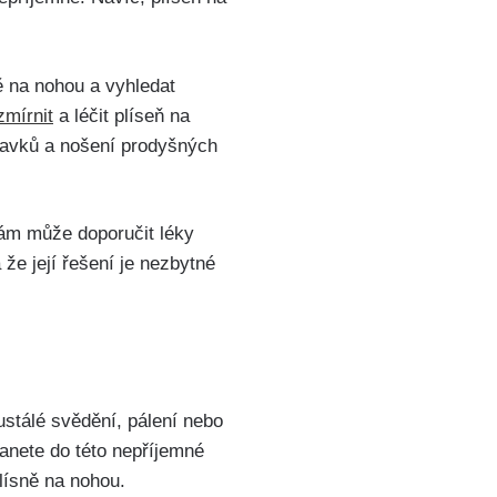
ně na nohou a vyhledat
mírnit
a léčit plíseň na⁢
pravků a nošení ‌prodyšných
 vám může doporučit léky‍
 že její řešení je nezbytné
stálé svědění, pálení nebo
tanete do této nepříjemné
plísně na nohou.