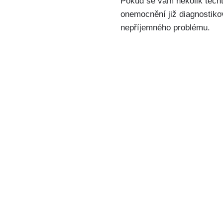
Pokud se vám několik těchto 
onemocnění již diagnostikova
nepříjemného problému.