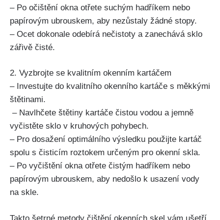
– Po⁤ očištění okna otřete suchým hadříkem nebo
papírovým ubrouskem, aby nezůstaly žádné stopy.
– Ocet dokonale odebírá nečistoty a zanechává sklo
zářivě čisté.
2. ⁣Vyzbrojte se kvalitním okenním kartáčem
– Investujte do kvalitního okenního kartáče s měkkými⁣
štětinami.
‍ – Navlhčete štětiny kartáče čistou vodou a jemně
vyčistěte sklo v kruhových‌ pohybech.
– Pro dosažení optimálního výsledku použijte kartáč
spolu s čisticím roztokem určeným pro okenní ‍skla.
– Po vyčištění okna otřete čistým hadříkem nebo
papírovým ubrouskem, aby nedošlo k usazení vody
na skle.
Takto šetrné metody čištění okenních skel vám⁣ ušetří​