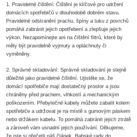
1. Pravidelné čištění: Čištění je klíčové pro udržení
domácích spotřebičů v dlouhodobě dobrém stavu.
Pravidelné odstranění prachu,‌ špíny a tuku z povrchů
pomáhá zabránit jejich opotřebení a zlepšuje jejich
výkon. Nezapomínejte ani na čištění filtrů, které by
měly být pravidelně vyjmuty a opláchnuty či
vyměněny.
2. Správné skladování: Správné skladování je stejně
důležité⁤ jako ⁢pravidelné čištění. Ujistěte se, že​
domácí spotřebiče⁢ mají dostatečný prostor a⁣ jsou
chráněny před prachem, vlhkostí‌ a mechanickým
poškozením. Přebytečné kabely můžete‍ zabalit ​kolem
spotřebiče⁤ a udržovat je na místě s gumovým páskem
nebo držákem kabelu. To pomáhá zabránit jejich ztrátě‍
a zároveň vám usnadní jejich používání. Děkujeme,
že jste si přečetli náš‌ článek „Babské rady do