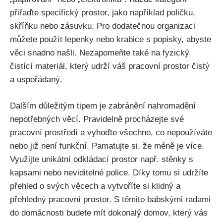
přiřaďte specifický ⁣prostor, jako například ⁢poličku,
⁣skříňku nebo zásuvku. Pro ​dodatečnou organizaci
můžete použít lepenky ‍nebo krabice s popisky, ‍abyste
věci snadno našli.‍ Nezapomeňte také na fyzický
čistící materiál, který udrží⁢ váš pracovní prostor čistý
a uspořádaný.
Dalším důležitým tipem je ​zabránění nahromadění
nepotřebných věcí. Pravidelně procházejte své
pracovní prostředí a ⁣vyhoďte všechno, co nepoužíváte
nebo již není funkční. Pamatujte si, že méně​ je více.
Využijte unikátní odkládací prostor ⁢např. stěnky s
kapsami nebo neviditelné police. Díky tomu si udržíte
⁤přehled o svých věcech a ⁢vytvoříte si klidný a
přehledný pracovní prostor. S​ těmito babskými radami
⁢do domácnosti budete mít dokonalý domov, který vás