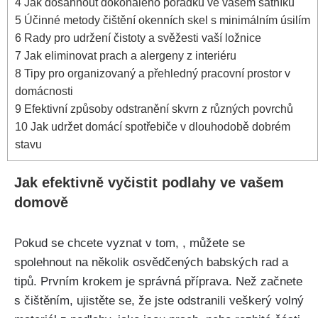
4
Jak dosáhnout dokonalého pořádku ve vašem šatníku
5
Účinné metody čištění okenních ‍skel⁤ s minimálním úsilím
6
Rady pro udržení čistoty a⁤ svěžesti vaší ložnice
7
Jak eliminovat ⁢prach a alergeny z interiéru
8
Tipy pro organizovaný a přehledný pracovní prostor v
domácnosti
9
Efektivní způsoby odstranění skvrn z různých povrchů
10
Jak ​udržet domácí⁢ spotřebiče v dlouhodobě dobrém
stavu
Jak efektivně vyčistit ‌podlahy ve vašem
domově
Pokud se chcete vyznat v tom, , můžete se
spolehnout na několik osvědčených babských rad a
tipů. Prvním krokem je správná příprava. Než začnete⁤
s čištěním, ujistěte se, že jste ‍odstranili veškerý volný