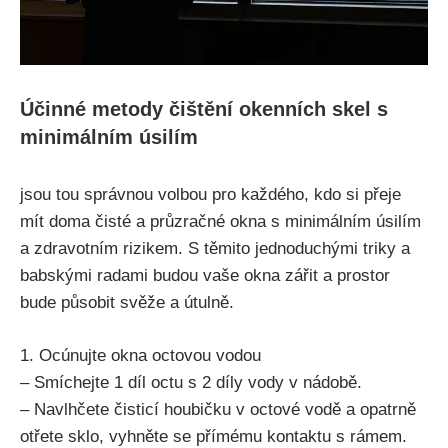
Účinné metody čištění okenních ‍skel⁤ s
minimálním úsilím
jsou ‌tou správnou volbou pro každého, kdo si přeje
mít doma čisté a​ průzračné okna s​ minimálním úsilím
a zdravotním rizikem. S těmito jednoduchými triky a
babskými radami budou vaše okna ‍zářit a ⁣prostor
bude působit svěže a útulně.
1. Ocúnujte okna octovou vodou
– Smíchejte 1 díl octu s 2 díly vody v nádobě.
– ⁢Navlhčete čisticí houbičku v octové vodě a⁢ opatrně
otřete sklo, vyhněte‍ se přímému kontaktu ​s rámem.