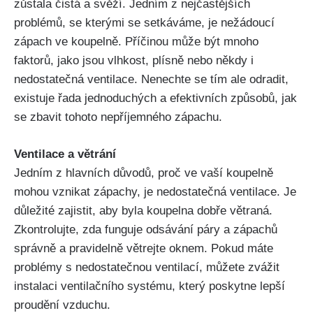
zůstala čistá a svěží. Jedním z nejčastějších‍
problémů, se kterými se setkáváme, je nežádoucí
zápach ve koupelně. Příčinou ⁣může být mnoho
faktorů, jako jsou vlhkost,​ plísně nebo někdy i
nedostatečná ventilace. Nenechte se tím ale odradit,
existuje řada jednoduchých a efektivních způsobů,​ jak
se zbavit tohoto ​nepříjemného zápachu.
Ventilace a větrání
Jedním z hlavních důvodů, proč ve vaší koupelně
mohou vznikat zápachy, je nedostatečná ⁤ventilace. Je
⁢důležité zajistit, aby byla​ koupelna dobře větraná.
Zkontrolujte, zda funguje odsávání páry a zápachů
správně a pravidelně větrejte oknem. Pokud máte
problémy s nedostatečnou⁢ ventilací, ⁤můžete zvážit
instalaci ventilačního systému, který poskytne lepší
proudění vzduchu.