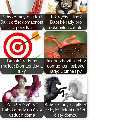
Babske rady na uklid:
Jak vyčistit lino?
Jak udržet domácnost
Babské rady pro
v pořádku
dokonalou čistotu
Babské rady na
Jak se zbavit blech v
molice: Domácí tipy a
domácnosti babske
triky
rady: Účinné tipy
Zaražené větry?
Babske rady na plíseň
Babské rady na čistý
v byte: Jak si udržet
vzduch doma
čistý domov