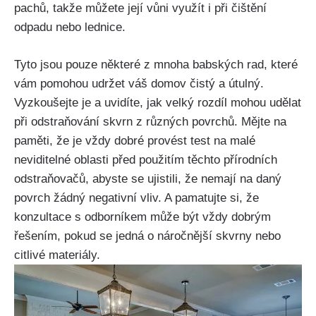
pachů, takže​ můžete její vůni využít i při čištění
odpadu nebo lednice.
Tyto jsou pouze některé z mnoha ‍babských rad, které
vám pomohou udržet váš domov čistý a útulný.
Vyzkoušejte je a uvidíte, jak velký⁤ rozdíl mohou udělat
při odstraňování ⁤skvrn⁢ z různých povrchů. Mějte⁢ na
paměti, že je vždy dobré provést test na⁢ malé
neviditelné oblasti před použitím těchto přírodních
odstraňovačů, abyste se ujistili, že nemají na daný
povrch žádný negativní vliv. A pamatujte si, že
konzultace s odborníkem může být vždy ‍dobrým
řešením, pokud se jedná o náročnější skvrny nebo
citlivé materiály.