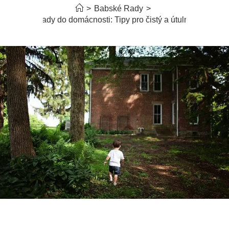
>
Babské Rady
>
Babské rady do domácnosti: Tipy pro čistý a útulný domov