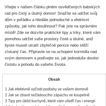
Vítejte v našem článku⁤ plném osvědčených babských
rad pro čistý a útulný domov! Snažíte se udržet svůj
dům v pořádku⁢ a hledáte jednoduché a efektivní
způsoby, jak toho dosáhnout? Pak jste⁤ na správném
místě! Zde se ⁢dozvíte praktické tipy a triky, které vám
pomohou ⁤udržet vaše prostory čisté a útulné, aniž
byste museli utratit zbytečné⁢ peníze nebo stěží
získaný čas. Připravte se na uchopení kormidla nad
svým domovem a podívejte ‍se, jak jednoduše‌ dovést
čistotu a pohodu do vašeho života.
Obsah
1
Jak efektivně vyčistit ‌podlahy ve vašem domově
2
Jak se zbavit nežádoucího zápachu ‌ve ​koupelně
3
Tipy pro⁢ úklid kuchyně, které vám ušetří čas i energii