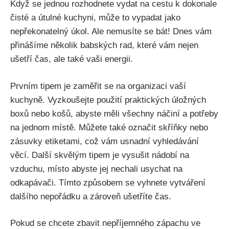
Když se⁢ jednou rozhodnete vydat‌ na cestu k ⁣dokonale
čisté a útulné kuchyni, může to vypadat jako
nepřekonatelný úkol. Ale‍ nemusíte se bát! Dnes vám
přinášíme ​několik babských rad, které vám‍ nejen
ušetří čas, ale také vaši⁣ energii.
Prvním tipem ‌je zaměřit se na organizaci ‍vaší
kuchyně. Vyzkoušejte použití praktických úložných
boxů nebo košů, abyste měli všechny náčiní a potřeby
na jednom místě. Můžete také označit skříňky nebo
zásuvky etiketami, což vám usnadní vyhledávání
věcí. Další skvělým tipem je vysušit nádobí na⁢
vzduchu, ‌místo abyste jej nechali ⁢usychat‍ na
odkapávači. Tímto způsobem se vyhnete​ vytváření‌
dalšího nepořádku a zároveň ušetříte čas.
Pokud se chcete zbavit ​nepříjemného zápachu ve