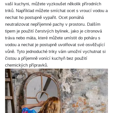
vaší kuchyni, můžete vyzkoušet několik přírodních
triků. Například můžete smíchat ocet⁢ s vroucí vodou a‍
nechat ho postupně vypařit. Ocet pomáhá
neutralizovat nepříjemné pachy v ⁤prostoru. Dalším
tipem⁣ je ⁤použití čerstvých bylinek, jako je citronová‌
tráva ​nebo máta, které můžete umístit do⁢ poháru⁣ s ​
vodou⁢ a nechat je postupně uvolňovat své osvěžující⁤
vůně.⁤ Tyto jednoduché triky vám ‍umožní vychutnat si
čistou‍ a příjemně vonící kuchyň bez použití
chemických přípravků.