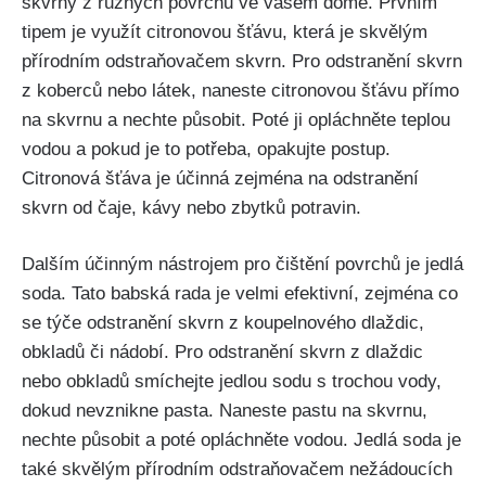
skvrny z různých povrchů ve vašem domě. Prvním
⁢tipem je⁢ využít citronovou šťávu, která je skvělým
přírodním odstraňovačem skvrn. Pro odstranění skvrn
​z koberců nebo látek, naneste citronovou šťávu přímo
na skvrnu a nechte působit. Poté ‌ji opláchněte teplou
vodou a ⁤pokud je to potřeba, opakujte postup.
Citronová šťáva je účinná zejména ‌na odstranění
skvrn od čaje, kávy⁤ nebo zbytků potravin.
Dalším účinným nástrojem pro ⁢čištění povrchů je jedlá
soda. Tato babská rada je ⁤velmi efektivní, zejména co
se týče odstranění ⁢skvrn z koupelnového⁢ dlaždic,
‍obkladů či nádobí. Pro odstranění skvrn z dlaždic
‌nebo obkladů smíchejte jedlou sodu s trochou vody,
dokud nevznikne pasta.‌ Naneste pastu na skvrnu,
nechte působit a poté opláchněte vodou. Jedlá soda je
‌také skvělým přírodním odstraňovačem nežádoucích