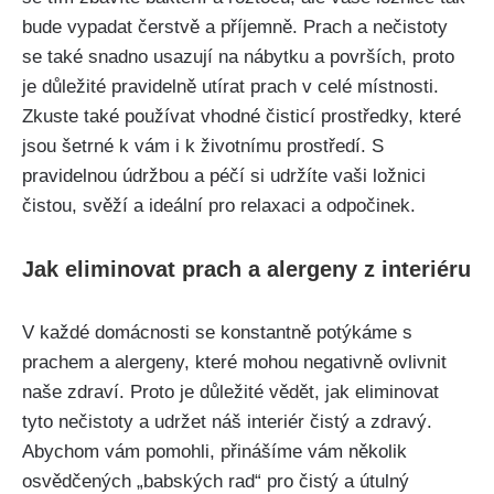
bude vypadat čerstvě a ⁢příjemně. Prach a nečistoty
se ‌také snadno usazují na nábytku a površích, proto
je důležité pravidelně utírat prach v celé místnosti.
Zkuste ⁢také používat vhodné čisticí prostředky, které
jsou šetrné k vám i k životnímu prostředí. S
pravidelnou údržbou a péčí si udržíte vaši ložnici
čistou, svěží a ideální pro relaxaci a odpočinek.
Jak eliminovat ⁢prach a alergeny z interiéru
V každé domácnosti se konstantně potýkáme s
prachem a alergeny, které⁣ mohou negativně‍ ovlivnit
naše zdraví. Proto je důležité vědět, jak eliminovat
tyto nečistoty a udržet náš interiér čistý a zdravý.
Abychom vám pomohli, přinášíme vám několik
osvědčených „babských rad“‌ pro čistý a ⁤útulný