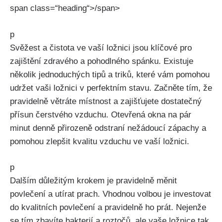
span class=“heading“>/span>
p
Svěžest‌ a čistota ve vaší ložnici jsou klíčové pro
zajištění zdravého a pohodlného spánku. Existuje
‍několik jednoduchých ‍tipů a triků, které vám pomohou
udržet vaši ložnici v perfektním stavu. Začněte tím, že
pravidelně větráte místnost a zajišťujete dostatečný
přísun čerstvého vzduchu. Otevřená​ okna na pár
minut denně přirozeně odstraní nežádoucí zápachy ‌a
pomohou zlepšit kvalitu vzduchu ve vaší ložnici.
p
Dalším důležitým krokem je pravidelně měnit
povlečení a utírat prach. Vhodnou volbou je investovat
do kvalitních povlečení a ‌pravidelně ho⁤ prát. Nejenže
se tím zbavíte bakterií a roztočů, ale vaše ložnice tak