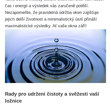
čas i energii a výsledek vás zaručeně ​potěší.
Nezapomeňte, že pravidelná údržba oken zajišťuje
jejich delší životnost a minimalistický ⁢úsilí přináší⁣
maximalistické⁤ výsledky.‌ Ať vaše okna září!
Rady pro udržení čistoty a⁤ svěžesti vaší
ložnice