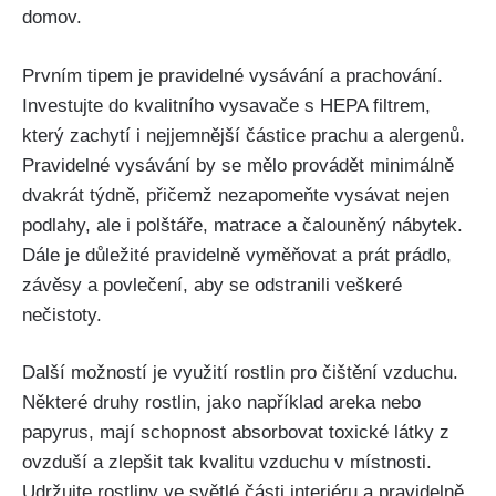
domov.
Prvním tipem je pravidelné vysávání a prachování.
Investujte do kvalitního‍ vysavače s HEPA filtrem,
který zachytí ‍i nejjemnější částice prachu a alergenů.
Pravidelné vysávání by se mělo provádět minimálně
dvakrát týdně, přičemž nezapomeňte vysávat nejen
podlahy, ale i polštáře, matrace‍ a čalouněný nábytek.
Dále je důležité pravidelně vyměňovat a prát prádlo,
závěsy a povlečení, aby se ‍odstranili veškeré
nečistoty.
Další možností ⁤je využití rostlin pro čištění vzduchu.
Některé druhy rostlin, jako ⁢například areka nebo
papyrus, mají schopnost absorbovat toxické látky z
ovzduší a zlepšit tak kvalitu vzduchu ⁢v místnosti.
Udržujte rostliny ve světlé ‍části interiéru a pravidelně