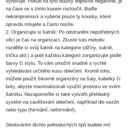
vyhovuje. Pokud na tyto otázky odpovíte negativně, je
na čase se s tímto ⁤kusem rozloučit. Buďte
nekompromisní⁤ a vyberte‌ pouze ty kousky, které
opravdu milujete a často nosíte. ​
2. Organizujte si šatník: Po odstranění nepotřebných
věcí je čas na organizaci. Zkuste tuto metodu:
rozdělte si svůj šatník na kategorie (džíny, ⁣sukně,
trička atd.) a poté každou kategorii zorganizujte podle
barvy či stylu. To vám ⁤umožní snadné a ⁣rychlé
vyhledávání určitého kusu oblečení. Kromě toho,
můžete použít šikovné organizéry na šaty, kabelky či
boty, abyste maximalizovali využití prostoru ve svém
šatníku. Nezapomeňte si také vytvořit přehledný
systém na⁣ zavěšování oblečení, například dle sezón
nebo typu (formální, neformální).
Sledováním těchto jednoduchých tipů budete mít