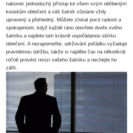
nakonec jednoduchý přístup⁣ ke všem svým oblíbeným
kouskům oblečení a ⁣váš šatník zůstane vždy
upravený a přehledný. Můžete získat ‍pocit radosti a‌
spokojenosti, ‍když každé ráno otevřete dveře svého
šatníku a najdete‌ tam krásně uspořádanou sbírku
oblečení. A nezapomeňte, udržování pořádku vyžaduje
pravidelnou údržbu, takže si⁤ najděte čas na několikrát
ročně provést revizi vašeho šatníku a nechejte⁤ ho
zářit.