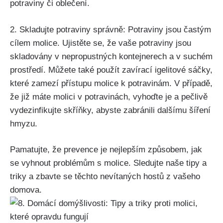
potraviny či oblečení.
2. Skladujte potraviny správně: Potraviny jsou častým
cílem molice. Ujistěte ‍se, že vaše potraviny jsou
skladovány ⁢v nepropustných kontejnerech⁣ a v suchém
prostředí. Můžete také použít zavírací igelitové sáčky,
které zamezí přístupu molice ⁢k potravinám. V případě,
že již máte molici v potravinách, vyhoďte je a pečlivě
vydezinfikujte skříňky, abyste zabránili dalšímu šíření
hmyzu.‍
Pamatujte, že prevence‍ je nejlepším způsobem, jak
se vyhnout problémům s molice. Sledujte naše tipy a
triky a zbavte‌ se těchto⁣ nevítaných hostů z vašeho
domova.