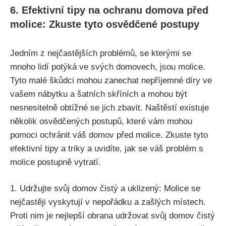
6. Efektivní tipy na ochranu domova před
molice: Zkuste tyto osvědčené postupy
Jedním z nejčastějších problémů, se kterými‍ se
mnoho lidí potýká ve svých domovech, jsou molice.‌
Tyto malé škůdci mohou zanechat nepříjemné díry ve⁢
vašem nábytku a šatních skříních a mohou být
nesnesitelně obtížné‌ se⁢ jich zbavit. Naštěstí existuje
několik osvědčených postupů, které vám mohou
pomoci ochránit váš domov před molice. Zkuste tyto
efektivní tipy a triky‍ a uvidíte, jak se váš problém s
molice‍ postupně vytratí.
1. ‌Udržujte svůj domov čistý a uklizený: Molice ⁤se
nejčastěji⁢ vyskytují v nepořádku a zašlých místech.
Proti nim je nejlepší ⁣obrana⁤ udržovat svůj domov čistý