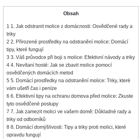
Obsah
1
1. Jak odstranit molice‌ z ​domácnosti: Osvědčené rady ‍a
triky
2
2. Přirozené prostředky ​na odstranění molice: Domácí⁤
tipy, které fungují
3
3. Váš průvodce při boji s⁣ molice: Efektivní návody a triky
4
4. Nevítaní hosté: Jak se zbavit molice pomocí
osvědčených domácích metod
5
5. Domácí prostředky na odstranění molice: Triky, které
vám ušetří čas i peníze
6
6. Efektivní tipy na ochranu domova před molice: Zkuste
tyto osvědčené postupy
7
7. Jak zamezit molici ve vašem domě: Důkladné rady a
triky od⁤ odborníků
8
8. Domácí domýšlivosti: Tipy a triky proti molici, které
opravdu fungují