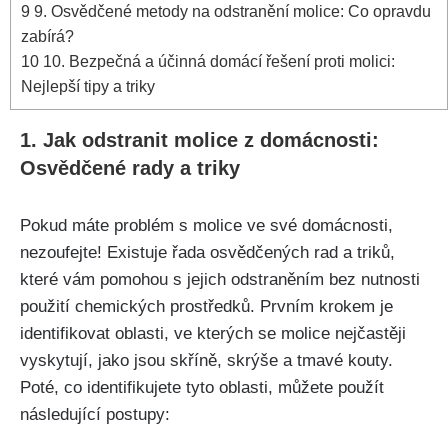
9
9. Osvědčené metody na odstranění molice: Co opravdu
zabírá?
10
10. Bezpečná a účinná domácí řešení ⁢proti molici:
Nejlepší tipy​ a‍ triky
1. Jak odstranit molice‌ z ​domácnosti:
Osvědčené rady ‍a triky
Pokud máte problém s molice ve své domácnosti,
nezoufejte! Existuje řada osvědčených rad a triků,
které vám pomohou ⁤s jejich odstraněním bez nutnosti
použití chemických prostředků. Prvním krokem je
identifikovat oblasti,⁤ ve kterých se molice nejčastěji
vyskytují, jako jsou skříně, skrýše a tmavé kouty.
Poté,​ co identifikujete tyto oblasti, můžete použít
následující postupy: