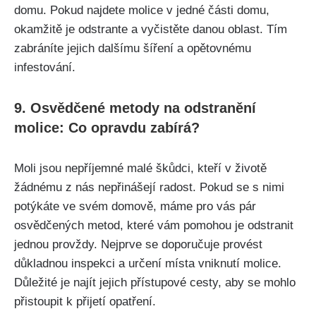
domu. Pokud najdete molice v jedné části domu,
okamžitě je odstrante ‍a vyčistěte danou ‍oblast. Tím
zabráníte jejich dalšímu šíření a opětovnému
infestování.
9. Osvědčené metody na odstranění
molice: Co opravdu zabírá?
Moli jsou nepříjemné malé škůdci, kteří ‍v životě
žádnému z nás nepřinášejí radost. Pokud se s ​nimi
potýkáte ve svém domově, máme pro vás pár⁢
osvědčených metod, které vám ⁣pomohou je odstranit⁣
jednou provždy. Nejprve‍ se doporučuje‍ provést
důkladnou inspekci a určení místa vniknutí molice.
Důležité je najít jejich přístupové cesty, aby se mohlo
přistoupit⁣ k přijetí opatření.