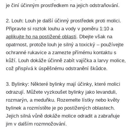
je činí účinným prostředkem na jejich odstraňování.
2. Louh: Louh⁣ je další účinný ‍prostředek proti molici.
Připravte si roztok louhu a vody v poměru 1:10 a
aplikujte ho⁤ na postižené oblasti
. Dbejte však na
opatrnost, protože louh je silný a toxický –⁤ používejte
ochranné rukavice a zamezte přímému kontaktu s
kůží. Louh dokáže účinně zabít vajíčka⁢ a larvy molice,
což přispívá‌ k úspěšnému odstranění škůdce.
3. Bylinky: Některé bylinky mají účinky, které molici
‍odrazují. Můžete vyzkoušet bylinky jako levanduli,
rozmarýn, a meduňku. Rozemelte lístky nebo květy
bylinek a rozmístěte ⁣je​ po postižených oblastech.
Jejich silná vůně dokáže molice odradit⁢ a zabraňuje
jim⁢ v dalším ⁣rozmnožování.