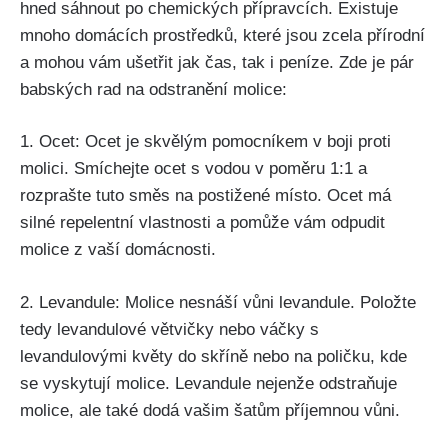
hned sáhnout‌ po chemických přípravcích. Existuje
mnoho domácích prostředků, které jsou zcela‌ přírodní
a mohou vám ušetřit jak čas, tak ⁤i peníze.⁤ Zde je pár
babských rad na odstranění molice:
1. Ocet: Ocet je skvělým pomocníkem ⁣v boji proti
molici. Smíchejte ocet s vodou v poměru 1:1 a
rozprašte tuto směs na postižené místo.⁤ Ocet má
silné repelentní vlastnosti a pomůže vám odpudit
⁤molice z vaší domácnosti.
2. Levandule: Molice nesnáší vůni‍ levandule.‍ Položte
tedy levandulové větvičky⁢ nebo váčky s
levandulovými květy do skříně nebo na poličku,​ kde
se vyskytují molice. Levandule nejenže odstraňuje
molice, ale také dodá‍ vašim šatům příjemnou vůni.