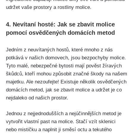
udržet vaše prostory a rostliny molice.
4. Nevítaní hosté: Jak se zbavit molice
pomocí osvědčených domácích metod
Jedním z neuvítaných hostů, které mnoho z nás
potkává v našich domovech, jsou bezpochyby molice.‍
Tyto malé, nebezpečné bytosti mají ⁤pověst žíravých​
škůdců, kteří mohou způsobit‌ značné škody na našem
majetku. Ale nezoufejte! Existuje několik osvědčených
domácích ⁤metod, jak se zbavit molice a udržet je co
nejdaleko od našich prostor.
Jednou z nejjednodušších a nejúčinnějších ⁤metod je
vytvořit vlastní past na molice.⁢ Stačí vzít sklenici
nebo mističku a naplnit ji směsí octu a tekutého