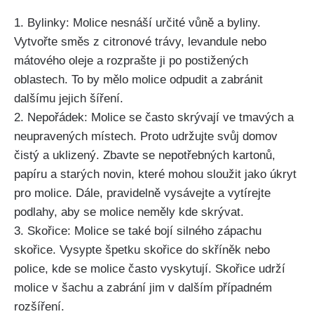
1. Bylinky: Molice nesnáší určité vůně a byliny.
Vytvořte směs z citronové trávy, levandule nebo
mátového oleje a rozprašte ji po postižených
oblastech. To by mělo molice odpudit a zabránit
dalšímu jejich šíření.
2. Nepořádek: Molice se často skrývají ve tmavých a
neupravených místech. Proto udržujte svůj domov
čistý a uklizený. Zbavte ⁤se nepotřebných kartonů,
papíru a starých novin, které mohou sloužit jako úkryt
pro molice. Dále, pravidelně vysávejte a vytírejte
podlahy, aby se ​molice neměly kde skrývat.
3. Skořice: Molice se ‌také ⁣bojí silného‌ zápachu
skořice. Vysypte špetku skořice ‍do skříněk nebo
police, ​kde se molice často vyskytují. Skořice udrží
molice v šachu a zabrání jim v dalším případném
rozšíření.