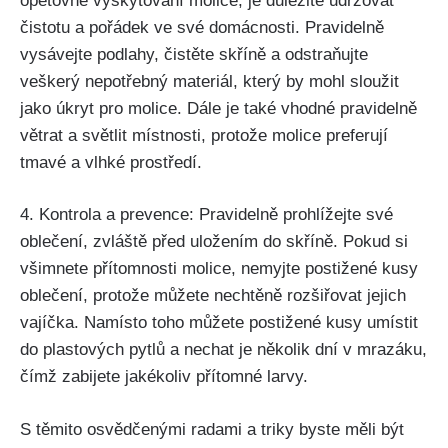
opětovné vyskytování molice, je důležité udržovat
čistotu a pořádek ve své domácnosti. Pravidelně
vysávejte podlahy, čistěte skříně a odstraňujte
veškerý nepotřebný‍ materiál, který by mohl sloužit
jako úkryt pro molice. Dále je také vhodné pravidelně
větrat a světlit místnosti, protože molice preferují
tmavé a vlhké prostředí.
4. Kontrola a prevence: Pravidelně prohlížejte své
oblečení,⁢ zvláště‍ před uložením do skříně. Pokud si
všimnete přítomnosti molice, nemyjte postižené ‌kusy
oblečení, protože můžete⁢ nechtěně ⁢rozšiřovat jejich
vajíčka. Namísto toho můžete postižené kusy umístit
do plastových pytlů a nechat je několik dní v mrazáku,
čímž zabijete jakékoliv přítomné larvy.
S⁤ těmito osvědčenými radami a triky byste měli být