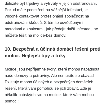
důležité být trpělivý a vytrvalý v jejich‍ odstraňování.
Pokud máte podezření na vážnější infestaci, je
vhodné⁢ kontaktovat profesionální společnost na
odstraňování škůdců. ​S těmito osvědčenými
metodami a znalostmi, jak předejít další infestaci, se
můžete těšit na molice-bez domov.
10. Bezpečná a účinná domácí řešení ⁢proti
molici: Nejlepší tipy​ a‍ triky
Molice jsou nepříjemné tvory, které mohou napadnout
naše domovy a potraviny. Ale nemusíte‌ se obávat!
Existuje mnoho účinných a bezpečných domácích
řešení,​ která vám pomohou se jich‌ zbavit. ⁤Zde je
několik babských rad na molice, které vám mohou
pomoci: