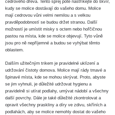
cedrového dřeva. Tento sprej poté nastříkejte do ‍škvír,
kudy se molice dostávají do vašeho domu. Molice
mají cedrovou vůni velmi nemilou a s velkou
pravděpodobností se‌ budou držet stranou. Další
možností je umístit misky s octem nebo hořčičnou
‌pastou na místa, kde se molice objevují. Tyto vůně
jsou pro ně nepříjemné a ⁣budou se vyhýbat těmto
oblastem.
Dalším užitečným trikem je pravidelné uklízení a
udržování čistoty ​domova. Molice‍ mají rády tmavé a
špinavé místa, ‍kde se mohou skrývat. Proto, abyste
se jim vyhnuli, je důležité udržovat hygienu a‍
pravidelně si utírat podlahy, umývat nádobí a všechny
další povrchy. Dále je také důležité zkontrolovat a
opravit všechny praskliny a díry ve zdivu, skříních a
podlahách, aby se molice nemohly dostat do vašeho ​