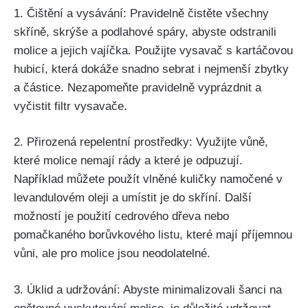
1. Čištění a vysávání: Pravidelně čistěte všechny
skříně, skrýše a podlahové spáry, abyste odstranili
molice a jejich vajíčka. Použijte vysavač ​s kartáčovou
hubicí, která dokáže snadno sebrat i nejmenší zbytky
a částice. Nezapomeňte pravidelně vyprázdnit a
vyčistit filtr vysavače.
2. Přirozená repelentní prostředky: Využijte vůně,
které ⁤molice ​nemají rády a které je ​odpuzují.
Například‌ můžete⁤ použít vlněné kuličky namočené v
levandulovém oleji a umístit je do skříní. Další⁤
možností je použití cedrového dřeva ⁢nebo
pomačkaného borůvkového listu, které⁢ mají příjemnou
vůni, ale⁢ pro molice jsou neodolatelné.
3. Úklid ⁢a udržování: Abyste minimalizovali šanci na