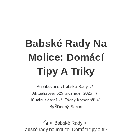
Babské Rady Na
Molice: Domácí
Tipy A Triky
Publikováno v
Babské Rady
Aktualizováno
25 prosince, 2025
16 minut čtení
Žádný komentář
By
Šťastný Senior
>
Babské Rady
>
Babské rady na molice: Domácí tipy a triky