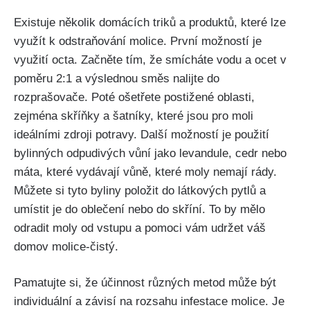
Existuje několik domácích triků a produktů, které lze
využít ⁢k odstraňování molice. První možností⁢ je
využití octa. Začněte tím, že smícháte vodu a ocet v
poměru 2:1 a výslednou směs nalijte do
rozprašovače.⁤ Poté ošetřete postižené oblasti,
zejména skříňky ​a šatníky, které ​jsou pro moli
ideálními ⁢zdroji potravy. Další možností je ‌použití
bylinných odpudivých vůní jako ⁣levandule, cedr nebo
máta, které vydávají vůně, které moly nemají rády.
Můžete si ​tyto byliny položit do látkových pytlů a
umístit je do oblečení⁢ nebo do skříní. To by mělo
odradit moly od vstupu a pomoci vám udržet váš
domov molice-čistý.
Pamatujte si, že účinnost různých metod může být
individuální a závisí ‌na rozsahu infestace molice. Je