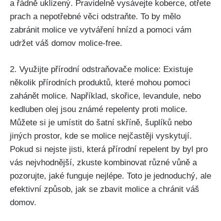
​a řádně uklizený. Pravidelně vysávejte koberce, otřete
prach a nepotřebné věci odstraňte. ⁤To by mělo
‍zabránit molice ve vytváření hnízd‌ a ‍pomoci vám
udržet váš ​domov molice-free.
2. Využijte přírodní odstraňovače molice: Existuje
několik přírodních produktů,‍ které mohou pomoci
zahánět molice. Například, skořice, levandule, nebo
kedluben olej‌ jsou známé repelenty proti molice.
Můžete si je‍ umístit do šatní skříně, šuplíků nebo
jiných prostor, kde se ⁢molice nejčastěji vyskytují.
Pokud si nejste jisti, která přírodní repelent by byl pro
vás nejvhodnější,⁢ zkuste kombinovat různé vůně‍ a
pozorujte, ⁤jaké funguje nejlépe. Toto je jednoduchý, ale
‌efektivní způsob, jak se zbavit molice a chránit váš
domov.