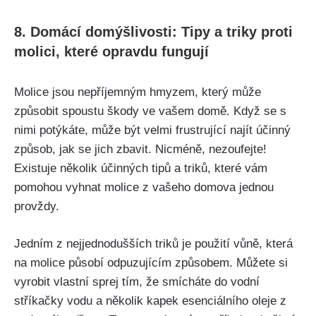
8. Domácí domýšlivosti: Tipy a triky proti
molici, které opravdu fungují
Molice jsou nepříjemným hmyzem, který může
způsobit spoustu​ škody ve vašem domě. Když se s
nimi potýkáte, může být velmi frustrující najít ‍účinný
způsob, jak se jich zbavit. Nicméně, nezoufejte!​
Existuje několik účinných tipů a triků, které vám
‌pomohou vyhnat molice z‌ vašeho domova jednou
provždy.
Jedním z nejjednodušších triků je použití vůně, která
na ⁣molice působí odpuzujícím způsobem. Můžete⁤ si
vyrobit vlastní sprej tím, že‍ smícháte do vodní
stříkačky vodu a několik kapek esenciálního‍ oleje z