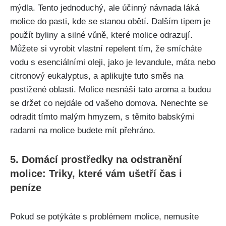
mýdla. Tento jednoduchý, ale účinný návnada láká
molice do pasti, kde se stanou obětí. Dalším tipem ‌je
použít byliny a silné ⁤vůně,​ které molice odrazují.
Můžete si vyrobit vlastní repelent tím, že smícháte
vodu s⁣ esenciálními oleji, jako je levandule, máta nebo
citronový eukalyptus, a aplikujte tuto směs na
postižené oblasti. ⁤Molice ⁢nesnáší tato aroma a budou
se držet ⁢co nejdále od vašeho domova. Nenechte se
odradit tímto malým hmyzem, ⁣s těmito babskými‍
radami na molice⁣ budete mít přehráno.
5. Domácí prostředky na odstranění
molice: Triky, které vám ušetří čas i
peníze
Pokud se potýkáte s problémem molice, nemusíte