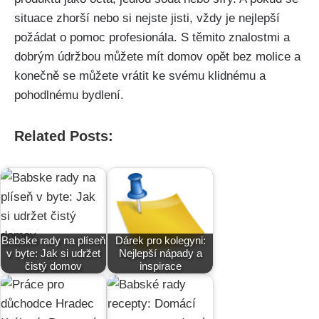
⁣situace zhorší nebo si nejste jisti, ​vždy je⁤ nejlepší
požádat o pomoc profesionála. S těmito znalostmi a
dobrým údržbou ⁢můžete mít domov opět​ bez​ molice a
konečně se můžete vrátit ke svému klidnému a
pohodlnému ⁤bydlení.
Related Posts:
Babske rady na plíseň
Dárek pro kolegyni:
v byte: Jak si udržet
Nejlepší nápady a
čistý domov
inspirace