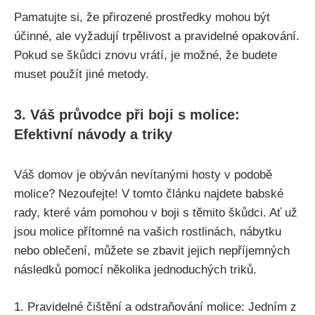
Pamatujte si, že přirozené prostředky mohou být
účinné, ale vyžadují trpělivost a pravidelné opakování.
Pokud se​ škůdci znovu‍ vrátí, je možné, že budete
muset použít jiné metody.
3. Váš průvodce při boji s⁣ molice:
Efektivní návody a triky
Váš domov je obýván nevítanými ‍hosty v podobě
molice? Nezoufejte! ‌V tomto článku najdete ⁢babské
rady, které vám pomohou v boji s těmito škůdci. Ať už
jsou molice přítomné na vašich rostlinách, nábytku
nebo oblečení, můžete se zbavit​ jejich nepříjemných
následků pomocí několika jednoduchých triků.
1. ⁣Pravidelné čištění a odstraňování molice: Jedním ⁣z