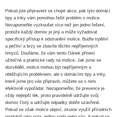
Pokud jste připraveni se‍ chopit ‍akce, pak⁣ tyto domácí
tipy a triky vám pomohou řešit problém s molice.
Nezapomeňte vyzkoušet více než ⁢jen jedno řešení,
protože každý domov je jiný a může vyžadovat
specifický přístup k odstranění molice. ​Buďte trpěliví
a pečliví a brzy se zbavíte těchto nepříjemných
hmyzů. ​Doufáme, že vám tento článek přinesl
užitečné a praktické rady na molice. Jak jsme se
dozvěděli, molice mohou být nepříjemným‌ a
obtěžujícím problémem, ale s ‌domácími tipy a triky,
které jsme pro vás připravili,‌ můžete se s nimi
efektivně vypořádat. Nezapomeňte, že prevence je
vždy nejlepší lék, proto pravidelně udržujte svůj
domov ⁤čistý a udržujte odpadky dobře uzavřené.
Pokud se však molice objeví, zkuste využít přírodních
produktů jako octa, jedlou soda nebo ⁣síry. A pokud se