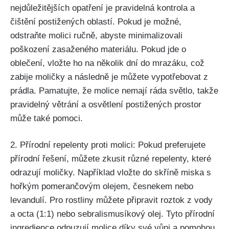
nejdůležitějších opatření ​je pravidelná kontrola a
čištění postižených oblastí. Pokud je možné,
odstraňte molici ručně, ⁢abyste⁣ minimalizovali
poškození zasaženého materiálu. Pokud jde ‌o⁣
oblečení,⁤ vložte ho na⁤ několik dní do⁣ mrazáku, což
zabije moličky ⁤a následně je můžete vypotřebovat z
prádla. Pamatujte, že molice nemají ráda světlo, takže
pravidelný větrání a osvětlení postižených prostor
může také pomoci.
2. Přírodní repelenty proti molici: Pokud preferujete
přírodní řešení, můžete zkusit různé repelenty, které
odrazují moličky. Například vložte do skříně miska s
hořkým pomerančovým olejem, česnekem nebo
levandulí. Pro rostliny můžete připravit roztok z vody
a octa (1:1) nebo‌ sebralismusíkový olej. Tyto přírodní
ingredience odpuzují molice díky své vůni a pomohou