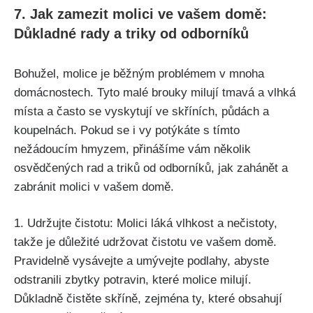
7. Jak zamezit molici ve vašem domě:
Důkladné rady a triky od⁤ odborníků
Bohužel, molice je běžným problémem v mnoha
domácnostech. Tyto malé brouky milují tmavá a vlhká
místa a často se vyskytují ve skříních, půdách a
koupelnách. Pokud se i vy potýkáte s tímto
nežádoucím hmyzem, přinášíme vám několik
osvědčených rad a triků od odborníků, jak zahánět a‌
zabránit molici v vašem domě.
1. Udržujte čistotu: Molici láká ⁢vlhkost a​ nečistoty,
takže je důležité udržovat čistotu ve vašem domě.
Pravidelně vysávejte a umývejte podlahy, abyste
odstranili zbytky potravin, které⁤ molice milují.
Důkladně čistěte skříně, ‍zejména ty, které obsahují