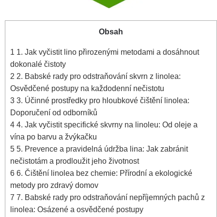
Obsah
1
1. Jak vyčistit lino přirozenými metodami a dosáhnout⁣
dokonalé čistoty
2
2. Babské rady pro odstraňování ⁣skvrn z linolea:
Osvědčené ⁤postupy‍ na každodenní nečistotu
3
3. Účinné prostředky pro hloubkové čištění linolea:
Doporučení od odborníků
4
4. Jak vyčistit specifické ⁤skvrny na linoleu: Od oleje a
vína po​ barvu a žvýkačku
5
5. Prevence ⁣a pravidelná údržba lina: Jak zabránit
nečistotám a ⁤prodloužit jeho životnost
6
6. Čištění linolea bez ​chemie: Přírodní a ekologické
metody pro zdravý domov
7
7. Babské rady pro odstraňování​ nepříjemných pachů z
linolea: Osázené a osvědčené postupy