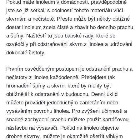
Pokud máte ​linoleum ⁣v domácnosti, pravděpodobně
jste se již setkali s odolností tohoto materiálu vůči
skvrnám a nečistotě. Přesto může⁤ být‍ někdy obtížné
dostat linoleum zcela čisté a zbavit ho denního prachu
⁤a špíny. Naštěstí tu jsou babské rady, které se
osvědčily při odstraňování skvrn ​z linolea ⁢a udržování
dokonalé čistoty.
Prvním osvědčeným postupem je odstranění prachu a
nečistoty z linolea každodenně. Předejdete tak
hromadění špíny a skvrn,⁤ které by mohly být
obtížnější k odstranění v budoucnu. Denní úklid
⁢můžete provádět jednoduchým zametáním nebo
vysáváním ⁣povrchu linolea. Pro zvýšení účinnosti a
snadné zachycení⁤ prachu můžete použít kartáčovou‍
nástavbu na vysavači. Pokud ​na linoleu objevíte
drobné skvrny, můžete je okamžitě ošetřit vlhkým