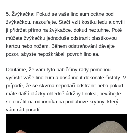
5. Žvýkačka: Pokud se ⁣vaše linoleum‍ ocitne pod
žvýkačkou, nezoufejte. Stačí vzít kostku ledu a chvíli
ji přidržet přímo ‌na ⁤žvýkačce, dokud neztuhne. Poté
můžete žvýkačku jednoduše ‌odstranit plastikovou⁢
kartou nebo nožem.⁢ Během odstraňování dávejte
pozor,​ abyste nepoškrábali povrch linolea.
Doufáme, že vám tyto‌ babiččiny rady pomohou
vyčistit vaše linoleum a dosáhnout dokonalé⁣ čistoty. V
případě, že se skvrna nepodaří odstranit ​nebo pokud
máte další otázky ohledně⁢ údržby linolea, neváhejte
se obrátit na odborníka na podlahové krytiny, který
vám rád poradí.