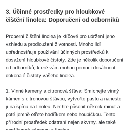
3. Účinné prostředky pro hloubkové
čištění linolea: Doporučení od odborníků
Properní čištění linolea je klíčové pro udržení jeho
vzhledu a prodloužení životnosti. Mnoho lidí
upřednostňuje ‍používání účinných prostředků k
dosažení hloubkové čistoty. Zde je několik doporučení
od odborníků, ‌které vám ​mohou pomoci dosáhnout
dokonalé čistoty vašeho linolea.
1. Vinné kameny a citronová šťáva: Smíchejte vinný
kámen s citronovou šťávou, vytvořte pastu a naneste
ji na špínu na linoleu. Nechte působit několik minut ‍a
poté jemně ‌otřete ⁣hadříkem nebo houbičkou. Tento
přírodní prostředek odstraní nejen skvrny,‌ ale⁣ také