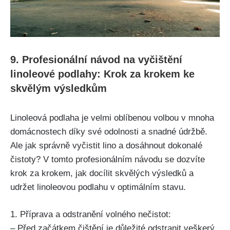
9. Profesionální návod na vyčištění
linoleové​ podlahy:‌ Krok za krokem ke
⁤skvělým výsledkům
Linoleová podlaha je velmi oblíbenou ‌volbou v⁤ mnoha
domácnostech ‌díky své odolnosti a snadné údržbě.
Ale jak správně vyčistit lino a dosáhnout ⁣dokonalé
čistoty? V tomto profesionálním návodu se dozvíte
krok ⁢za krokem, jak docílit skvělých výsledků a
udržet linoleovou podlahu v ‌optimálním stavu.
1. Příprava a odstranění volného nečistot:
– ⁣Před​ začátkem čištění je důležité odstranit veškerý