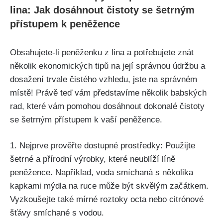
lina: Jak dosáhnout čistoty se⁣ šetrným
přístupem k peněžence
Obsahujete-li peněženku z lina ⁣a potřebujete znát
několik ekonomických tipů na‌ její správnou údržbu a
dosažení trvale čistého vzhledu, jste⁣ na správném
místě! Právě teď vám představíme několik babských
rad, které ⁤vám pomohou dosáhnout‌ dokonalé čistoty
se šetrným přístupem k vaší peněžence.
1. Nejprve prověřte dostupné prostředky: Použijte
šetrné a přírodní výrobky, které neublíží líně
peněžence. Například, voda smíchaná⁣ s několika
kapkami mýdla na ruce může být skvělým‌ začátkem.‌
Vyzkoušejte také mírné roztoky octa nebo citrónové
šťávy smíchané s vodou.