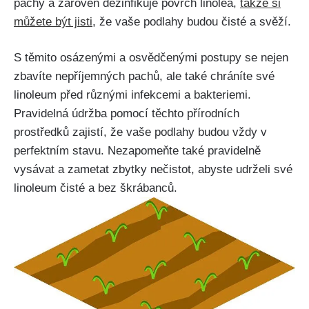
pachy a zároveň dezinfikuje⁤ povrch linolea,
takže si
můžete‌ být jisti
, že vaše podlahy budou čisté a svěží.
S těmito osázenými a osvědčenými postupy se nejen
zbavíte nepříjemných pachů, ale ‌také chráníte‍ své
linoleum před různými infekcemi a bakteriemi.
Pravidelná údržba pomocí těchto ‌přírodních
prostředků zajistí, že vaše podlahy budou vždy v
⁢perfektním stavu. Nezapomeňte také pravidelně
vysávat a zametat zbytky nečistot, abyste ​udrželi své
linoleum čisté a bez škrábanců.