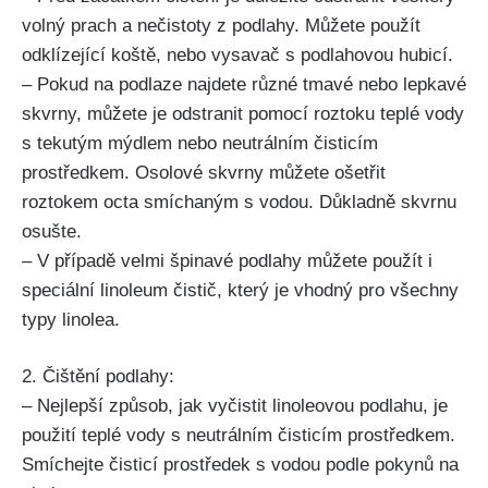
volný ⁣prach a nečistoty z podlahy. Můžete použít
odklízející‌ koště, nebo vysavač s podlahovou hubicí.
– Pokud na podlaze najdete‌ různé tmavé nebo lepkavé
skvrny, můžete je odstranit pomocí roztoku teplé vody
s tekutým mýdlem nebo neutrálním čisticím
prostředkem. Osolové skvrny ⁣můžete ošetřit
roztokem octa smíchaným s vodou. Důkladně skvrnu
osušte.
– V případě velmi špinavé podlahy můžete použít i ​
speciální linoleum čistič, který je vhodný pro všechny
typy ‌linolea.
2. Čištění podlahy:
– Nejlepší způsob, jak vyčistit linoleovou podlahu, je
⁢použití teplé vody s neutrálním čisticím prostředkem.
Smíchejte ⁣čisticí⁣ prostředek s vodou podle pokynů na