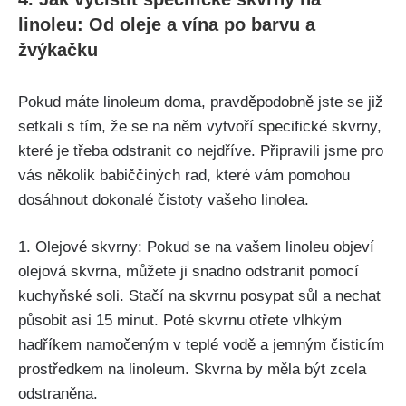
linoleu: Od oleje a vína po​ barvu a
žvýkačku
Pokud máte linoleum doma, pravděpodobně jste‍ se již
setkali s tím, že se na něm vytvoří specifické skvrny,
které je třeba odstranit co nejdříve. ‍Připravili jsme pro
vás několik ‍babiččiných rad, které vám pomohou
dosáhnout dokonalé čistoty vašeho linolea.
1. Olejové skvrny: Pokud se ⁤na vašem linoleu ⁣objeví
olejová skvrna, můžete ji⁤ snadno odstranit pomocí
kuchyňské soli. Stačí na skvrnu posypat sůl a ‌nechat
působit asi 15⁢ minut. Poté skvrnu otřete vlhkým
hadříkem namočeným v teplé vodě a⁢ jemným čisticím
‌prostředkem na linoleum. Skvrna by měla být zcela
odstraněna.