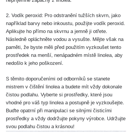
nepříjemné zápachy z linolea.
2. Vodík​ peroxid: Pro odstranění tužších skvrn, jako
například barvy nebo inkoustu, použijte vodík peroxid.
Aplikujte ho přímo na skvrnu a jemně ji otřete.
Následně opláchněte vodou a vysušte. Mějte však na
paměti, že byste měli před použitím vyzkoušet tento
prostředek na menší, nenápadném místě ⁢linolea, aby
nedošlo k jeho poškození.
S těmito doporučeními od odborníků se stanete
mistrem v čištění linolea a budete mít vždy dokonale⁤
čistou podlahu. Vyberte si prostředky, které jsou
vhodné pro váš ​typ‌ linolea a postupně je vyzkoušejte.
Buďte opatrní při ⁤manipulaci se silnými čisticími ​
prostředky⁣ a vždy dodržujte pokyny výrobce. Udržujte
svou podlahu čistou a krásnou!