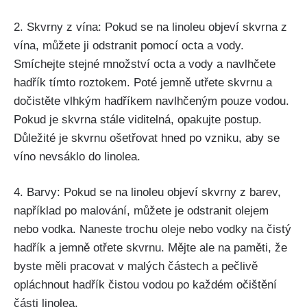
2. Skvrny z ​vína: ​Pokud se na linoleu objeví skvrna z
vína, můžete ji odstranit pomocí octa a⁤ vody.
Smíchejte stejné množství⁣ octa a vody⁢ a navlhčete
hadřík tímto roztokem.⁣ Poté jemně utřete skvrnu a
dočistěte vlhkým hadříkem navlhčeným pouze vodou.
Pokud je skvrna stále viditelná, opakujte postup.
Důležité je skvrnu ošetřovat⁢ hned po vzniku, aby se
víno nevsáklo‌ do linolea.
4. Barvy: Pokud ​se na linoleu objeví skvrny z barev,
například​ po malování, můžete je odstranit olejem
nebo vodka. Naneste trochu oleje nebo vodky na čistý
hadřík a jemně otřete skvrnu. Mějte ale ​na paměti, že
byste měli pracovat v malých částech a pečlivě
opláchnout hadřík čistou vodou po každém očištění
části linolea.