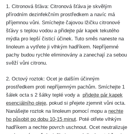
1. Citronová šťáva: Citronová šťáva ‌je skvělým
přírodním dezinfekčním prostředkem a navíc má
příjemnou vůni. Smíchejte čajovou lžičku citronové
šťávy s teplou vodou a přidejte ‍pár ‍kapek tekutého
mýdla pro lepší čisticí účinek. Tuto směs naneste​ na
linoleum a vytřete ji vlhkým hadříkem. Nepříjemné
pachy⁣ budou rychle eliminovány a zanechají za sebou
⁢svěží ⁢vůni‍ citronu.
2. ⁣Octový roztok: Ocet je ‌dalším účinným
prostředkem proti nepříjemným pachům. ⁢Smíchejte ⁣1
šálek​ octa s 2 šálky teplé vody a ‌
přidejte pár‍ kapek
esenciálního oleje
, pokud si přejete zjemnit vůni octa.
Nanášejte roztok na linoleum pomocí mopu a
nechte
ho působit po dobu 10-15‌ minut
. Poté otřete vlhkým‌
hadříkem a nechte povrch uschnout. Ocet neutralizuje