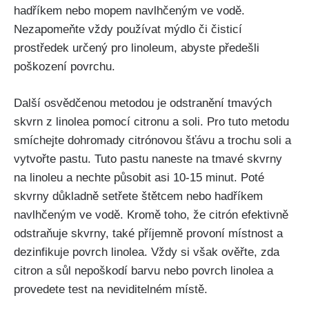
hadříkem nebo mopem navlhčeným ve vodě.
Nezapomeňte vždy používat mýdlo či čisticí
prostředek určený pro linoleum, abyste předešli
poškození povrchu.
Další osvědčenou ⁣metodou je odstranění tmavých
skvrn z linolea pomocí citronu a‍ soli. Pro tuto metodu
smíchejte dohromady citrónovou šťávu a trochu soli ⁤a
vytvořte pastu. Tuto pastu naneste na tmavé ‌skvrny
na linoleu a nechte působit asi 10-15 minut. Poté
skvrny důkladně setřete štětcem nebo hadříkem
navlhčeným ‍ve vodě. Kromě toho, že citrón efektivně
odstraňuje skvrny, také příjemně provoní místnost a
dezinfikuje povrch linolea. Vždy si však ověřte, zda
citron a‍ sůl nepoškodí barvu nebo povrch linolea a
provedete test na neviditelném místě.