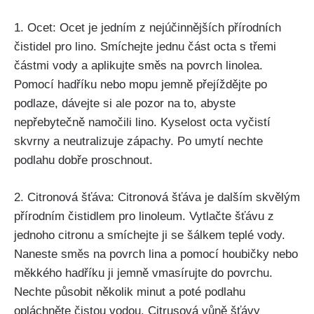
1. Ocet: Ocet je⁣ jedním z nejúčinnějších‍ přírodních
čistidel pro ⁢lino. Smíchejte ​jednu část octa s třemi
částmi ⁤vody a aplikujte směs na povrch linolea.‌
Pomocí hadříku nebo mopu jemně přejíždějte po
podlaze, dávejte si ale pozor na to, abyste⁣
nepřebytečně namočili lino.​ Kyselost octa vyčistí
skvrny a neutralizuje zápachy. Po umytí nechte
podlahu dobře proschnout.
2. Citronová šťáva: Citronová šťáva je dalším skvělým
přírodním ​čistidlem pro linoleum. Vytlačte šťávu z
jednoho citronu⁤ a smíchejte ji se šálkem teplé vody.
Naneste ⁣směs ‍na ‌povrch ⁤lina a pomocí houbičky nebo
měkkého hadříku ji jemně vmasírujte do povrchu.
Nechte působit několik‍ minut a poté podlahu
opláchněte čistou vodou. Citrusová vůně‌ šťávy