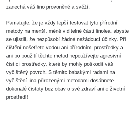
zanechá váš lino ‌provoněné a svěží.
Pamatujte, že je vždy lepší testovat tyto přírodní
metody na menší, méně viditelné⁣ části linolea, ‌abyste
se ujistili, že nezpůsobí žádné nežádoucí účinky. Při
čištění nešetřete vodou ani přírodními ​prostředky a​
ani po použití těchto metod ⁢nepoužívejte agresivní
čisticí prostředky, které by mohly poškodit váš‍
vyčištěný ‌povrch. S těmito babskými radami⁣ na⁤
vyčištění lina přirozenými metodami dosáhnete
dokonalé čistoty bez obav o své zdraví ani o životní
prostředí!