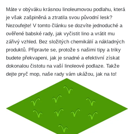
Máte v obýváku krásnou linoleumovou podlahu, která
je​ však zašpiněná a ⁣ztratila svou původní lesk?
Nezoufejte! V tomto ‌článku se dozvíte jednoduché a
ověřené ‌babské rady, jak vyčistit lino a vrátit mu
zářivý vzhled. Bez složitých chemikálií a⁣ nákladných
produktů. Připravte se, protože s našimi tipy a triky
budete překvapeni, jak je⁣ snadné a efektivní získat
dokonalou čistotu na vaší linoleové podlaze. Takže
⁢dejte pryč mop, naše rady vám ukážou, jak na to!