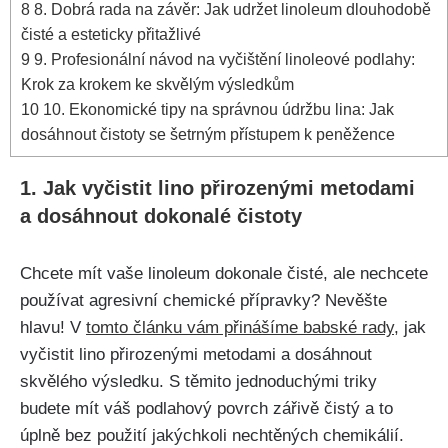
8
8. ⁣Dobrá rada‌ na závěr: Jak ‌udržet linoleum dlouhodobě
‌čisté a esteticky přitažlivé
9
9. Profesionální návod na vyčištění linoleové​ podlahy:‌
Krok za krokem ke ⁤skvělým výsledkům
10
10. Ekonomické tipy na správnou údržbu lina: Jak
dosáhnout čistoty se⁣ šetrným přístupem k peněžence
1. Jak vyčistit lino přirozenými metodami
a dosáhnout⁣ dokonalé čistoty
Chcete ‌mít vaše linoleum dokonale čisté, ⁣ale nechcete
používat agresivní chemické přípravky? ⁤Nevěšte⁤
hlavu! V
tomto článku vám přinášíme babské rady
, jak
vyčistit lino přirozenými metodami a ⁤dosáhnout
skvělého výsledku. S ⁣těmito⁣ jednoduchými triky⁢
budete mít váš podlahový povrch ‍zářivě čistý a to
úplně bez použití jakýchkoli nechtěných chemikálií.