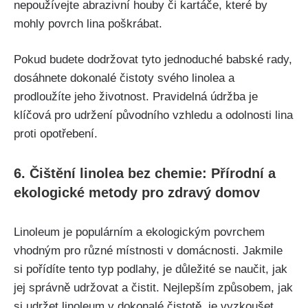
nepoužívejte abrazivní houby či kartáče, které by
mohly povrch lina poškrábat.
Pokud budete dodržovat tyto jednoduché babské⁣ rady,
dosáhnete dokonalé čistoty svého linolea a
prodloužíte jeho životnost. Pravidelná údržba je
klíčová pro udržení původního vzhledu a ⁤odolnosti lina
proti opotřebení.
6. Čištění linolea bez ​chemie: Přírodní a
ekologické metody pro zdravý domov
Linoleum je populárním⁤ a ekologickým povrchem
vhodným pro různé místnosti v domácnosti. Jakmile
si pořídíte tento typ podlahy, je důležité se naučit, jak
jej správně udržovat a čistit. Nejlepším způsobem, jak
si udržet linoleum v dokonalé čistotě, je vyzkoušet