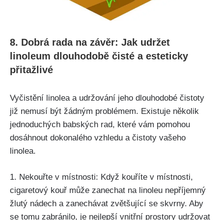
8. ⁣Dobrá rada‌ na závěr: Jak ‌udržet
linoleum dlouhodobě ‌čisté a esteticky
přitažlivé
Vyčistění⁢ linolea a udržování jeho dlouhodobé čistoty
již nemusí být‌ žádným problémem. Existuje několik
jednoduchých babských rad, které vám pomohou
dosáhnout dokonalého vzhledu a čistoty vašeho
linolea.
1. Nekouřte v ⁤místnosti: Když kouříte v místnosti,
cigaretový ‍kouř může zanechat na linoleu nepříjemný
žlutý ‌nádech a zanechávat zvětšující se skvrny. Aby
se⁢ tomu zabránilo, je nejlepší vnitřní prostory udržovat