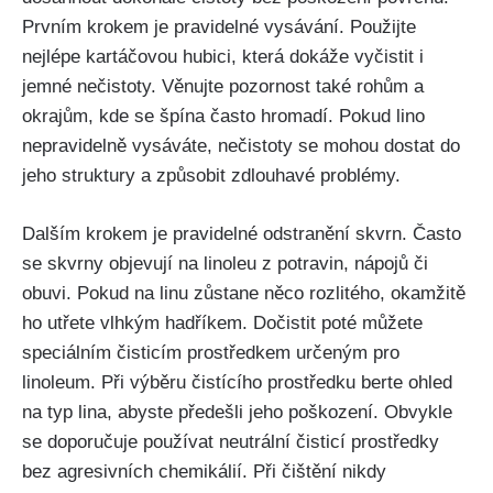
Prvním krokem​ je pravidelné vysávání. Použijte
nejlépe kartáčovou ‍hubici, která dokáže vyčistit i⁣
jemné nečistoty. Věnujte pozornost‍ také rohům a
okrajům, kde ⁢se špína často hromadí. Pokud lino
nepravidelně vysáváte, nečistoty se​ mohou dostat do
jeho struktury a způsobit zdlouhavé problémy.
Dalším krokem je​ pravidelné odstranění skvrn. Často
se skvrny objevují na linoleu z potravin, nápojů či
obuvi. Pokud na linu⁣ zůstane něco rozlitého, okamžitě
ho utřete vlhkým hadříkem. Dočistit poté můžete
speciálním čisticím prostředkem určeným pro
linoleum. ​Při výběru čistícího prostředku berte ohled
na typ lina, abyste předešli jeho poškození. Obvykle
se doporučuje používat⁤ neutrální ‌čisticí prostředky
bez agresivních chemikálií. Při ‍čištění nikdy