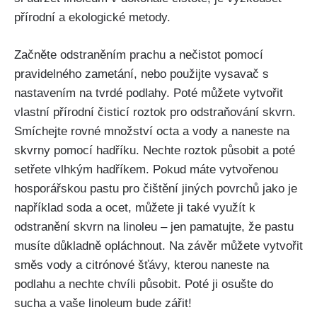
přírodní a ekologické metody.
Začněte odstraněním ⁢prachu a nečistot‌ pomocí
pravidelného zametání, nebo použijte vysavač s
nastavením na tvrdé podlahy. Poté můžete vytvořit
vlastní přírodní čisticí roztok pro‌ odstraňování skvrn.⁢
Smíchejte rovné ‍množství octa a vody a naneste ​na
skvrny pomocí hadříku. ‍Nechte roztok působit a poté
setřete vlhkým hadříkem. Pokud máte vytvořenou
hosporářskou ⁣pastu pro čištění jiných povrchů jako je
například soda a ocet, můžete ji také využít k
odstranění skvrn na ⁤linoleu – jen pamatujte, že pastu
musíte důkladně opláchnout. Na závěr můžete vytvořit
​směs vody a citrónové šťávy, kterou naneste na
podlahu a nechte chvíli působit. Poté ji‍ osušte do
sucha a vaše linoleum‍ bude zářit!