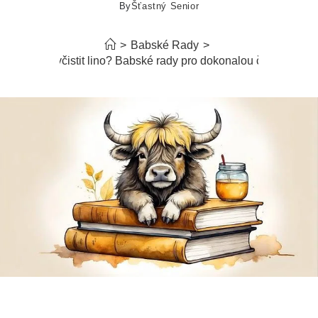
By
Šťastný Senior
>
Babské Rady
>
Jak vyčistit lino? Babské rady pro dokonalou čistotu