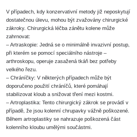
V případech, kdy ​konzervativní metody již neposkytují
dostatečnou úlevu, mohou být zvažovány chirurgické
zákroky. Chirurgická léčba zánětu kolene ‌může
zahrnovat:
– Artraskopie: Jedná se o minimálně invazivní postup,
při kterém se pomocí speciálního nástroje –
arthroskopu, operuje zasažená tkáň bez potřeby
velkého řezu.
– Chráníčky: V některých‌ případech může být
doporučeno ​použití‍ chráníčů, které pomáhají
stabilizovat kloub a snižovat tření mezi kostmi.
– Artroplastika: Tento chirurgický zákrok se provádí v
případě, že jsou kolenní⁤ chrupavky vážně poškozené.
Během artroplastiky se ⁢nahrazuje poškozená část
kolenního kloubu umělými součástmi.