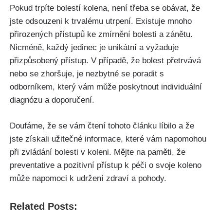
Pokud trpíte⁣ bolestí kolena, není třeba⁤ se obávat, že
jste odsouzeni ​k trvalému ⁢utrpení.‍ Existuje mnoho
přirozených‍ přístupů ke zmírnění bolesti a zánětu.
Nicméně, každý jedinec je unikátní a⁣ vyžaduje
přizpůsobený přístup. ‍V případě, že bolest přetrvává
nebo se⁢ zhoršuje, je nezbytné se poradit ‍s‍
odborníkem, který vám může poskytnout individuální
diagnózu a doporučení.
Doufáme, že se vám čtení tohoto článku líbilo a že
jste získali užitečné informace, které vám napomohou
při zvládání‌ bolesti v koleni. Mějte na paměti, že
preventative a pozitivní přístup k péči o svoje koleno
může napomoci k udržení zdraví a pohody. ‌
Related Posts: