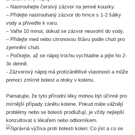
– Nastrouhejte čerstvý zázvor‍ na jemné kousky.
– ⁤Přidejte nastrouhaný zázvor do hrnce s 1-2 šálky
vody a ‌přiveďte k varu.
– Vařte 10 minut, dokud se zázvor neuvolní ⁢do vody.
– Přidejte med nebo citronovou ⁣šťávu podle chuti pro
zjemnění‌ chuti.
– Počkejte, až se nápoj trochu vychladne⁢ a pijte ho‍ 2-
3x denně.
-⁢ Zázvorový nápoj má​ protizánětlivé ‌vlastnosti a⁣ může
pomoci zmírnit ​bolest a otoky v kolenu.
Pamatujte, ‍že​ tyto přírodní léky mohou ⁤být účinné pro
mírnější případy zánětu kolene. Pokud máte vážnějí
problémy nebo se bolesti prodlužují, je‍ vždy nejlepší
konzultovat ⁣s lékařem nebo odborníkem.