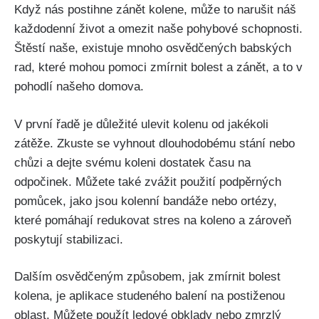
Když nás postihne zánět kolene, může to narušit náš
každodenní ​život a omezit naše pohybové schopnosti.
Štěstí naše, existuje mnoho osvědčených babských
rad, které ⁤mohou pomoci zmírnit bolest a zánět, a‍ to v
pohodlí našeho domova.
V první řadě je důležité ulevit kolenu od jakékoli
zátěže. Zkuste se vyhnout dlouhodobému stání nebo
chůzi a dejte svému​ koleni dostatek času na
odpočinek. ⁢Můžete také‌ zvážit použití podpěrných
pomůcek, jako‍ jsou kolenní bandáže nebo ortézy,
které pomáhají redukovat stres na koleno a zároveň
poskytují stabilizaci.
Dalším osvědčeným způsobem, jak zmírnit⁣ bolest
kolena, je aplikace studeného balení na postiženou
oblast. Můžete použít ledové obklady nebo zmrzlý ​