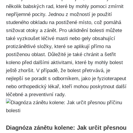
několik babských rad, které by mohly pomoci zmírnit
⁤nepříjemné pocity. Jednou⁢ z možností je použití
studeného obkladu na postižené místo, což‌ pomáhá
snižovat otoky‍ a zánět. Pro uklidnění bolesti můžete
také vyzkoušet léčivé masti nebo gely obsahující
protizánětlivé⁢ složky, které se aplikují přímo na
postiženou​ oblast. Důležité je také chránit a šetřit
koleno před dalšími aktivitami, které by ⁤mohly bolest
ještě zhoršit. V případě, že bolest přetrvává, je
nejlepší se poradit s odborníkem, jako je fyzioterapeut
nebo orthopedický ‌lékař, kteří mohou poskytnout další
léčebné a preventivní rady.
Diagnóza zánětu kolene:⁣ Jak určit přesnou