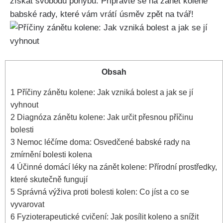
získat svobodu pohybu. Připravte‍ se ​na zánět kolene
babské rady, které vám vrátí úsměv zpět na tvář!
Obsah
1
Příčiny zánětu kolene: ⁢Jak vzniká bolest a jak se jí
vyhnout
2
Diagnóza zánětu kolene:⁣ Jak určit přesnou příčinu
bolesti
3
Nemoc léčíme⁣ doma: Osvedčené babské rady na
zmírnění bolesti kolena
4
Účinné domácí léky na⁣ zánět kolene: Přírodní‍ prostředky,
které skutečně fungují
5
Správná výživa⁣ proti bolesti kolen: Co jíst a co se
vyvarovat
6
Fyzioterapeutické cvičení: Jak posílit koleno⁢ a snížit