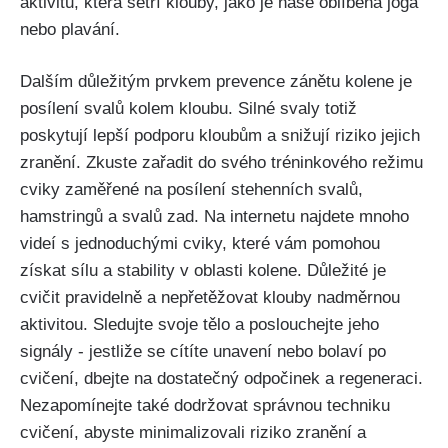
aktivitu, která šetří klouby, jako je naše oblíbená jóga
nebo ‍plavání.
Dalším důležitým prvkem prevence zánětu kolene ⁣je
posílení svalů kolem kloubu. Silné ‍svaly totiž
poskytují lepší podporu kloubům a snižují riziko jejich
zranění. Zkuste zařadit⁢ do svého tréninkového ‌režimu
cviky zaměřené na posílení stehenních svalů,
hamstringů a svalů ​zad.‌ Na⁤ internetu najdete mnoho⁢
videí⁢ s jednoduchými cviky, které vám pomohou
‌získat sílu a stability v oblasti kolene. ‍Důležité je
cvičit pravidelně a nepřetěžovat klouby nadměrnou
aktivitou.‍ Sledujte svoje tělo a poslouchejte jeho
signály ​- jestliže‍ se cítíte unavení nebo‌ bolaví po⁤
cvičení, dbejte na dostatečný odpočinek a regeneraci.
Nezapomínejte‍ také dodržovat správnou techniku
cvičení, abyste minimalizovali riziko zranění a