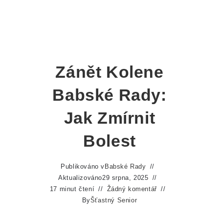
Zánět Kolene
Babské Rady:
Jak Zmírnit
Bolest
Publikováno v
Babské Rady
Aktualizováno
29 srpna, 2025
17 minut čtení
Žádný komentář
By
Šťastný Senior