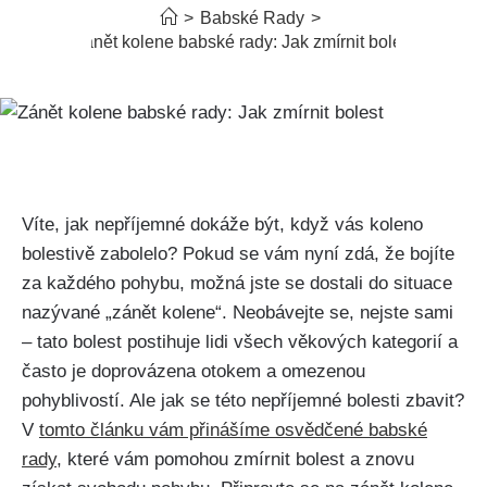
>
Babské Rady
>
Zánět kolene babské rady: Jak zmírnit bolest
Víte, jak nepříjemné dokáže být, když vás koleno‍
bolestivě zabolelo? Pokud se vám​ nyní zdá, že bojíte
za každého pohybu, možná jste se dostali do situace
nazývané „zánět kolene“. Neobávejte se, nejste sami
– tato bolest postihuje lidi všech věkových kategorií a
často je doprovázena otokem a omezenou‍
pohyblivostí. Ale‍ jak se této nepříjemné bolesti zbavit?
V
tomto článku vám ⁢přinášíme osvědčené babské
rady
, které vám pomohou zmírnit bolest a znovu