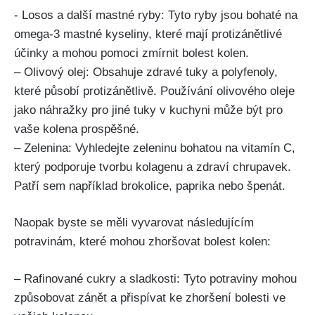
-‍ Losos⁤ a další mastné ryby: Tyto ryby jsou bohaté na
omega-3 mastné kyseliny, které mají protizánětlivé
účinky ‌a mohou ⁣pomoci zmírnit bolest‍ kolen.
– Olivový olej: Obsahuje zdravé ​tuky a polyfenoly,
které působí protizánětlivě. Používání olivového ⁤oleje
jako náhražky pro jiné tuky v kuchyni může být ‍pro
vaše kolena prospěšné.
– Zelenina: Vyhledejte zeleninu⁤ bohatou na vitamín⁢ C,
který podporuje tvorbu kolagenu a zdraví chrupavek.
Patří sem ​například brokolice, paprika⁢ nebo špenát.
Naopak byste se měli⁢ vyvarovat následujícím
potravinám, které mohou ⁣zhoršovat bolest kolen:
– Rafinované cukry a sladkosti: Tyto potraviny mohou⁣
způsobovat zánět a‌ přispívat ke zhoršení bolesti‍ ve