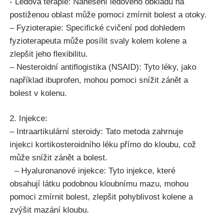
⁤-⁢ Ledová terapie: Nanesení ledového obkladu na
postiženou oblast může pomoci zmírnit bolest a otoky.
– Fyzioterapie: Specifické cvičení ⁢pod ‌dohledem
⁤fyzioterapeuta může posílit svaly kolem⁢ kolene a
zlepšit jeho flexibilitu.
– Nesteroidní antiflogistika (NSAID): Tyto léky, ⁢jako
například ibuprofen, mohou pomoci snížit zánět ​a⁣
bolest v kolenu.
2. Injekce:
– Intraartikulární steroidy: Tato metoda zahrnuje
injekci kortikosteroidního léku přímo do kloubu, což
může snížit zánět a bolest.
⁣ ‍ – Hyaluronanové injekce: Tyto injekce, které
obsahují látku podobnou kloubnímu mazu, mohou
pomoci ⁣zmírnit bolest, zlepšit pohyblivost kolene a
zvýšit mazání kloubu.