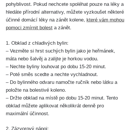
pohyblivost.‌ Pokud nechcete spoléhat pouze na léky a
hledáte přírodní alternativy, můžete vyzkoušet některé
účinné domácí léky na zánět kolene,
které vám‍ mohou
pomoci zmírnit bolest
a zánět.
1. Obklad z chladivých bylin:
– Vezměte si hrst ​suchých bylin jako je heřmánek,
máta nebo šalvěj a zalijte je horkou vodou.
– Nechte byliny ‍louhovat po dobu 15-20 minut.
– ‍Poté směs scedte⁢ a nechte vychladnout.
– Do bylinného odvaru‍ namočte ručník nebo látku a
položte na bolestivé koleno.
– ​Držte obklad na místě po dobu 15-20 minut. Tento
obklad můžete aplikovat několikrát denně​ pro
maximální účinnost.
2. Zázvorový nápoj: