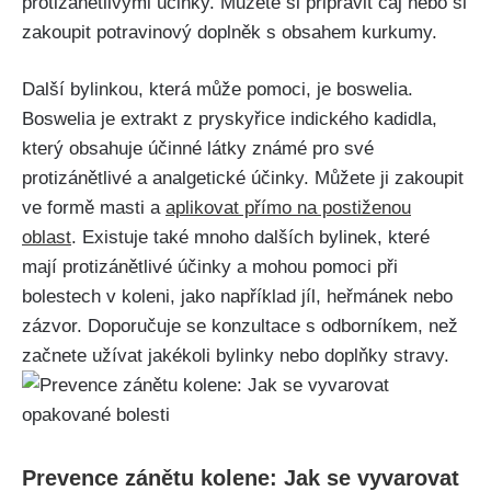
protizánětlivými účinky. Můžete si připravit čaj nebo si
zakoupit potravinový‌ doplněk s obsahem kurkumy.
Další bylinkou, která může pomoci, je boswelia.
Boswelia⁢ je extrakt z pryskyřice indického kadidla,
který⁢ obsahuje účinné látky známé pro své
protizánětlivé a analgetické účinky. Můžete ji zakoupit
ve formě⁤ masti ‌a
aplikovat přímo na postiženou
oblast
. Existuje také mnoho dalších bylinek, které
mají protizánětlivé účinky a‍ mohou pomoci při
bolestech v⁤ koleni, jako například jíl, heřmánek nebo
zázvor. Doporučuje se konzultace s odborníkem, než
začnete ⁤užívat jakékoli bylinky nebo doplňky stravy.
Prevence⁣ zánětu kolene: Jak se vyvarovat