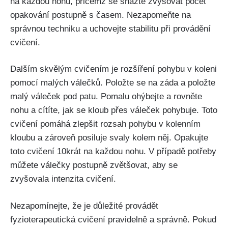
na každou nohu, přičemž se​ snažte zvyšovat počet
opakování postupně​ s časem. Nezapomeňte na‌
správnou techniku a uchovejte stabilitu při ⁢provádění
cvičení.
Dalším skvělým cvičením je rozšíření pohybu v koleni
pomocí⁣ malých válečků. Položte se na záda a položte
‌malý váleček pod patu. Pomalu ⁣ohýbejte a rovněte
nohu a cítíte, jak se kloub přes​ váleček pohybuje. Toto
cvičení pomáhá zlepšit⁣ rozsah pohybu v kolenním
kloubu a zároveň posiluje svaly kolem něj. Opakujte
toto cvičení 10krát na ⁤každou nohu. V případě potřeby
můžete válečky postupně zvětšovat, aby⁤ se
zvyšovala intenzita cvičení.
Nezapomínejte, že je důležité provádět
fyzioterapeutická cvičení pravidelně a správně. Pokud