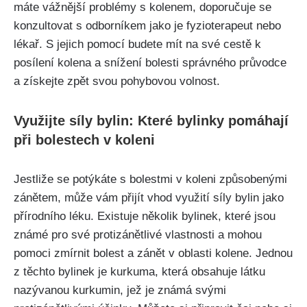
máte vážnější problémy⁢ s kolenem, doporučuje se
konzultovat s odborníkem jako je fyzioterapeut nebo
lékař. S jejich pomocí budete mít⁢ na své cestě k
posílení kolena​ a ​snížení bolesti správného průvodce
⁣a získejte zpět⁤ svou‍ pohybovou volnost.
Využijte síly bylin: Které bylinky pomáhají
při bolestech‍ v koleni
Jestliže se⁣ potýkáte s bolestmi v koleni způsobenými
zánětem,⁤ může vám přijít vhod využití síly bylin jako
přírodního léku. Existuje⁢ několik bylinek, které jsou
známé pro‌ své protizánětlivé vlastnosti a mohou
pomoci zmírnit bolest a zánět v ⁤oblasti kolene. Jednou
z těchto bylinek je kurkuma, která obsahuje látku
nazývanou​ kurkumin, jež je známá​ svými