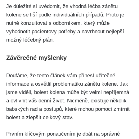
Je důležité si uvědomit, že vhodná léčba zánětu
kolene se liší ​podle individuálních případů. Proto ⁤je
nutné konzultovat ‍s odborníkem, který může
vyhodnotit pacientovy potřeby a navrhnout nejlepší
možný léčebný plán.‌
Závěrečné myšlenky
Doufáme,⁢ že tento článek vám přinesl užitečné
informace a osvětlil problematiku zánětu kolene. Jak
jsme viděli, bolest kolena může být velmi nepříjemná
a ovlivnit váš denní život. Nicméně,​ existuje několik
babských rad a postupů, které mohou pomoci zmírnit
bolest⁤ a zlepšit celkový ‌stav.
Prvním⁤ klíčovým​ ponaučením je dbát na správné