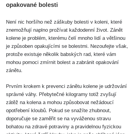
opakované‍ bolesti
Není nic horšího než záškuby⁣ bolesti v koleni, které
znemožňují⁤ naplno prožívat ⁣každodenní život. Zánět
kolene je problém, kterému čelí mnoho ⁤lidí a většinou
je způsoben opakujícími se bolestmi. Nezoufejte však,
protože‌ existuje několik babských rad, které vám
mohou ‌pomoci zmírnit bolest a zabránit opakování
zánětu.
Prvním krokem k prevenci zánětu kolene je udržování​
správné⁣ váhy. Přebytečné kilogramy totiž zvyšují
zátěž na kolena a mohou způsobovat nežádoucí
opotřebení ⁣kloubů. Pokud se⁣ snažíte⁣ zhubnout,
doporučuje se zaměřit se na vyváženou stravu
bohatou na zdravé potraviny a ⁤pravidelnou fyzickou⁤