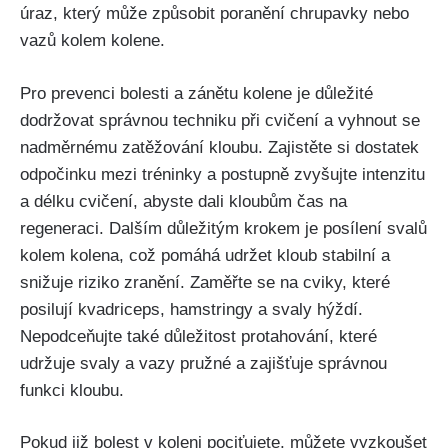
úraz,⁤ který může způsobit poranění chrupavky nebo
⁤vazů ⁣kolem kolene.
Pro prevenci ⁣bolesti⁢ a zánětu kolene je důležité
dodržovat správnou techniku ⁣při cvičení a vyhnout se
nadměrnému zatěžování⁤ kloubu. Zajistěte si dostatek
odpočinku mezi tréninky a postupně zvyšujte intenzitu
a délku cvičení, abyste dali ​kloubům​ čas na
⁢regeneraci. Dalším důležitým krokem je posílení svalů
kolem kolena, což pomáhá ‌udržet kloub stabilní⁤ a
snižuje riziko zranění. Zaměřte se na cviky, které
posilují kvadriceps, hamstringy a svaly hýždí.
Nepodceňujte také důležitost protahování, které
udržuje svaly a vazy pružné a zajišťuje správnou
funkci kloubu.
Pokud již bolest v koleni pociťujete, můžete vyzkoušet