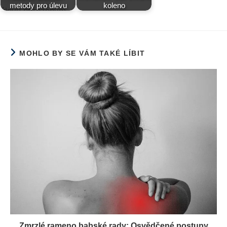
metody pro úlevu
koleno
MOHLO BY SE VÁM TAKÉ LÍBIT
Zmrzlé rameno babské rady: Osvědčené postupy