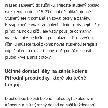
hrášek⁢ zabalený do ručníku. Přiložte ‍studený obklad
na koleno po dobu 15-20 minut několikrát ‌denně.
Studený efekt pomáhá snižovat otoky a záněty.
Nezapomeňte však, že balení s ledu nikdy nepřiložte
‍přímo na holou kůži, ale vždy použijte ochranný
materiál, ⁤aby nedošlo⁢ k podchlazení. Pro ‌zvýšení
účinku můžete také zkombinovat⁤ studenou terapii s
odpočinkem a elevací nohy, ​což pomůže ⁣zlepšit⁢
průtok krve a snížit otoky.
Účinné domácí léky na⁣ zánět kolene:
Přírodní‍ prostředky, které skutečně
fungují
Dlouhodobé bolesti ​kolene mohou⁤ být skutečným
trápením a⁣ mít výrazný dopad ​na naši každodenní