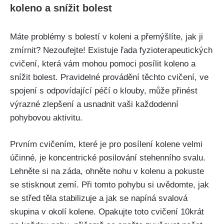
koleno⁢ a snížit bolest
Máte problémy s‌ bolestí v koleni a přemýšlíte, jak ji
zmírnit?‌ Nezoufejte! Existuje řada fyzioterapeutických
cvičení, která ​vám mohou pomoci​ posílit koleno a
snížit bolest. Pravidelné provádění těchto⁤ cvičení, ve
spojení s odpovídající péčí o klouby, může přinést
výrazné‍ zlepšení a usnadnit vaši každodenní
⁣pohybovou aktivitu.
Prvním cvičením, které je pro posílení kolene velmi
účinné, ‌je koncentrické posilování stehenního svalu.
Lehněte si⁤ na záda,⁣ ohněte nohu v kolenu a pokuste
se stisknout zemí. Při tomto pohybu si uvědomte, jak
‌se střed těla stabilizuje a jak⁣ se napíná svalová
skupina ⁤v okolí kolene. Opakujte toto cvičení 10krát