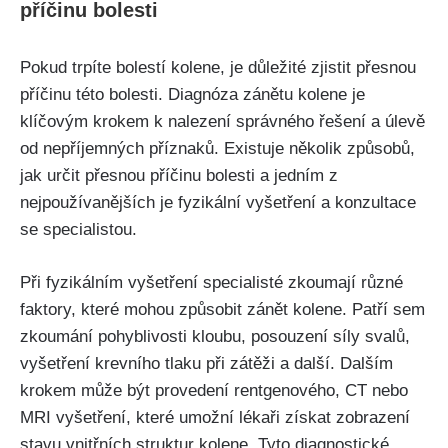
příčinu bolesti
Pokud trpíte bolestí kolene,‍ je důležité zjistit přesnou
příčinu této bolesti. Diagnóza zánětu kolene⁣ je
klíčovým krokem k nalezení správného‌ řešení ​a úlevě
od nepříjemných příznaků. Existuje několik způsobů,
jak určit přesnou příčinu bolesti a ‌jedním z
nejpoužívanějších je fyzikální vyšetření‌ a konzultace
se specialistou.
Při fyzikálním vyšetření specialisté zkoumají různé
faktory, které mohou způsobit zánět kolene. Patří sem
zkoumání pohyblivosti kloubu, posouzení‍ síly svalů,
vyšetření krevního tlaku při zátěži⁣ a další. Dalším
krokem‍ může být provedení rentgenového, CT nebo
MRI vyšetření, které umožní⁣ lékaři získat zobrazení
stavu vnitřních struktur kolene. Tyto diagnostické