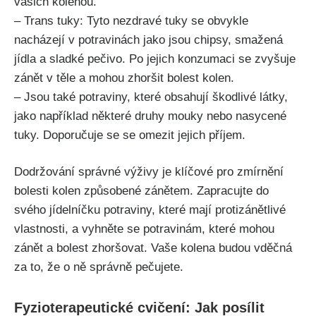
vašich kolenou.
– Trans tuky:‍ Tyto nezdravé tuky se obvykle‍
nacházejí v potravinách jako jsou⁣ chipsy, smažená‍
jídla a⁢ sladké pečivo. Po jejich konzumaci se zvyšuje
zánět v těle a‍ mohou zhoršit ⁢bolest​ kolen.
– Jsou také potraviny, které obsahují škodlivé látky,
⁤jako například některé druhy mouky ⁣nebo nasycené
tuky.​ Doporučuje se se omezit jejich příjem.
Dodržování správné výživy je klíčové pro ‌zmírnění‌
bolesti kolen způsobené zánětem. Zapracujte do
svého jídelníčku potraviny,⁣ které mají protizánětlivé‍
vlastnosti, a vyhněte se‌ potravinám, které mohou
zánět a bolest zhoršovat. Vaše kolena budou vděčná
za to, že o ně správně pečujete.
Fyzioterapeutické cvičení: Jak posílit