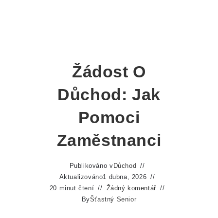
Žádost O
Důchod: Jak
Pomoci
Zaměstnanci
Publikováno v
Důchod
Aktualizováno
1 dubna, 2026
20 minut čtení
Žádný komentář
By
Šťastný Senior