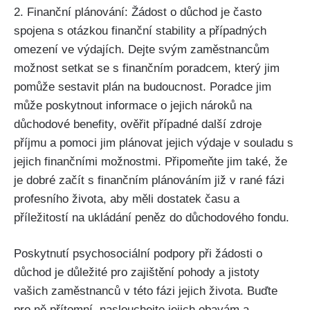
2. Finanční plánování: Žádost o důchod je často
spojena s otázkou finanční stability a případných
omezení ve výdajích. Dejte svým zaměstnancům
možnost setkat se s finančním poradcem, který jim
pomůže sestavit plán na budoucnost. Poradce jim
může poskytnout informace o jejich nároků na
důchodové benefity, ověřit případné další zdroje
příjmu a pomoci jim plánovat jejich výdaje v souladu s
jejich finančními možnostmi. Připomeňte jim také, že
je dobré začít s finančním plánováním již v rané fázi
profesního života, aby měli dostatek času a
příležitostí na ukládání peněz do důchodového fondu.
Poskytnutí psychosociální podpory při žádosti o
důchod je důležité pro zajištění pohody a jistoty
vašich zaměstnanců v této fázi jejich života. Buďte
pro ně přítomní, naslouchejte jejich obavám a