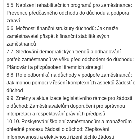
5
5. Nabízení rehabilitačních programů pro zaměstnance:
Prevence předčasného odchodu do důchodu a podpora
zdraví
6
6. Možnosti finanční struktury důchodů: Jak může
zaměstnavatel přispět k finanční stabilitě svých
zaměstnanců
7
7. Sledování demografických trendů a odhadování
potřeb zaměstnanců ve věku před odchodem do důchodu:
Plánování a přizpůsobení firemních strategií
8
8. Role odborníků na důchody v podpoře zaměstnanců:
Jak mohou pomoci v řešení komplexních aspektů žádostí o
důchod
9
9. Změny a aktualizace legislativního rámce pro žádosti
o důchod: Zaměstnavatelům doporučení pro správnou
interpretaci a respektování právních předpisů
10
10. Poskytování školení zaměstnancům a manažerům
ohledně procesu žádosti o důchod: Zlepšování
informovanosti a efektivnosti řízení těchto žádostí