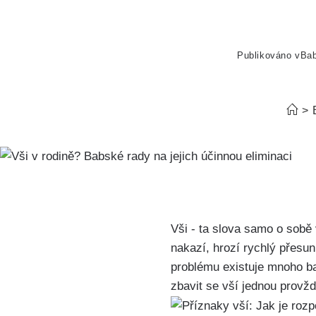
Publikováno v
Ba
>
Vši ‍- ta slova samo o sobě
nakazí, hrozí‌ rychlý přesu
problému existuje mnoho b
zbavit se vší jednou provždy