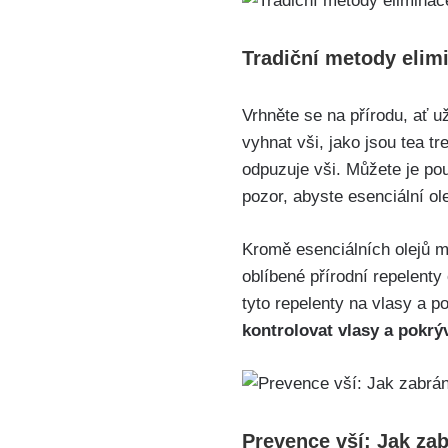
Tradiční metody⁤ elimi
Vrhněte se na přírodu, ať už
‌vyhnat vši, jako jsou tea t
odpuzuje vši. Můžete je po
pozor,‌ abyste esenciální ole
Kromě esenciálních olejů mů
oblíbené přírodní ‌repelent
tyto repelenty na vlasy a⁢ p
kontrolovat vlasy a pokrývk
Prevence‌ vší: Jak ​z