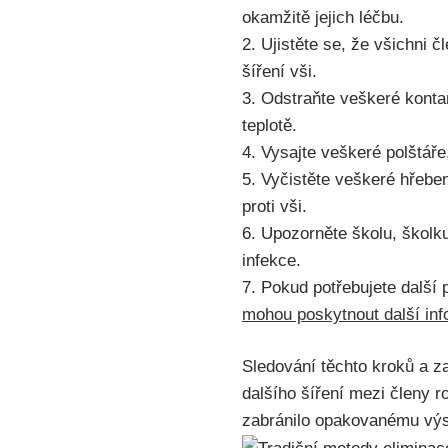
okamžitě jejich léčbu.
2. Ujistěte se, že všichni č
šíření vši.
3. Odstraňte veškeré kontam
‌teplotě.
4. Vysajte veškeré polštáře
5. Vyčistěte veškeré hřebe
proti vši.
6. Upozorněte školu, školku 
‌infekce.
7. Pokud potřebujete další 
‌mohou⁢ poskytnout další in
Sledování těchto kroků ‍a z
dalšího šíření mezi členy r
zabránilo opakovanému výs