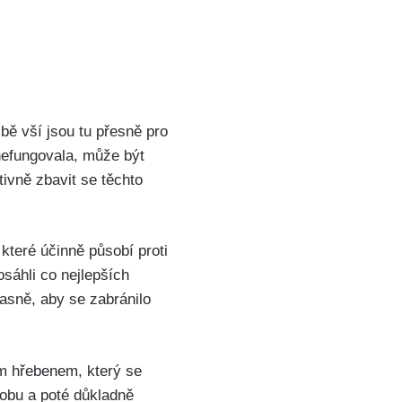
bě ‍vší jsou tu přesně pro
nefungovala, může být
tivně zbavit se těchto
 které účinně působí proti
sáhli co ⁢nejlepších
časně, aby se zabránilo
m hřebenem, který ​se
dobu a poté důkladně