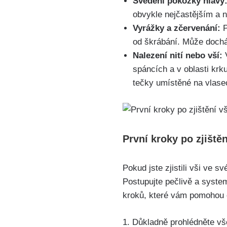
Svědění pokožky hlavy
obvykle nejčastějším a n
Vyrážky a⁤ zčervenání:
P
od ‌škrábání. Může⁤ doch
Nalezení nití nebo⁣ vší:
V
spáncích a v oblasti krku
tečky umístěné na vlasec
První kroky po zjištěn
Pokud jste zjistili vši ve s
Postupujte ‍pečlivě a system
kroků,⁣ které vám⁣ pomohou 
1. Důkladně prohlédněte všec