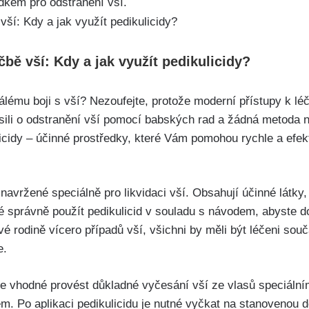
edkem pro odstranění vší.
čbě vší: Kdy a jak využít pedikulicidy?
álému boji s vší?‌ Nezoufejte, protože moderní přístupy k léč
usili o odstranění vší pomocí babských rad a žádná metoda 
licidy – ⁤účinné prostředky, které Vám pomohou rychle⁣ a efek
navržené speciálně pro likvidaci vší. Obsahují účinné‌ látky,
é správně použít pedikulicid​ v souladu s návodem, abyste ⁢do
é rodině vícero případů ​vší, všichni by měli ‌být léčeni sou
e.
 je vhodné provést důkladné vyčesání vší ze vlasů speciální
m. Po aplikaci pedikulicidu je nutné ⁤vyčkat na stanovenou 