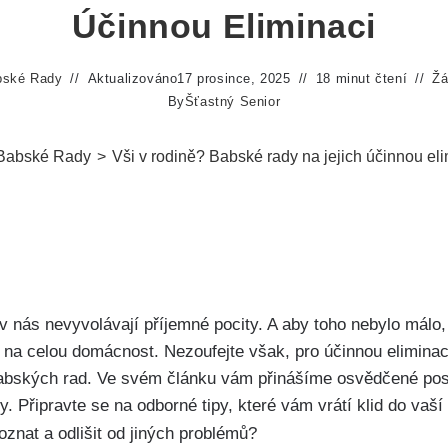
Účinnou Eliminaci
bské Rady
Aktualizováno
17 prosince, 2025
18 minut čtení
Žá
By
Šťastný Senior
Babské Rady
>
Vši v rodině? Babské rady na jejich účinnou eli
 ⁣v nás nevyvolávají příjemné pocity. A aby toho nebylo málo,
n na celou domácnost. Nezoufejte však, pro účinnou⁢ elimina
abských rad. Ve svém článku vám přinášíme‍ osvědčené po
. Připravte se‌ na odborné tipy, které vám vrátí klid do vaší 