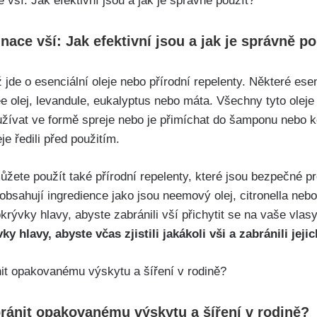
nace vší: Jak efektivní jsou a jak je správně po
 jde o esenciální oleje​ nebo přírodní⁢ repelenty. Některé ese
ree olej, levandule, eukalyptus nebo máta. Všechny tyto oleje
užívat ve formě spreje nebo je přimíchat do šamponu nebo ko
je ředili před použitím.
žete použít ⁤také přírodní repelenty, které jsou bezpečné pr
y obsahují ingredience jako jsou neemový olej, citronella neb
okrývky hlavy, abyste zabránili vší přichytit ​se na vaše vlasy
y hlavy, abyste včas zjistili jakákoli vši‍ a zabránili jejic
abránit ⁣opakovanému výskytu a šíření v rodině?