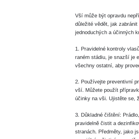
Vší může ⁤být opravdu nepří
důležité vědět, jak zabránit
jednoduchých a‍ účinných k
1. Pravidelné ​kontroly vlas
raném stádiu, je snazší je e
všechny ostatní,‌ aby proved
2. Používejte​ preventivní 
vší. Můžete použít přípravky
účinky na vši. ‌Ujistěte se
3. Důkladné čištění: Prádlo,
pravidelně čistit a dezinfi
stranách. Předměty, jako js