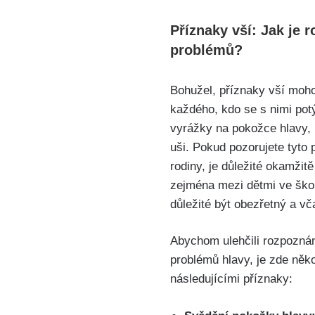
Příznaky vší: Jak je r
problémů?
Bohužel, příznaky vší moho
každého, kdo se s nimi potýk
vyrážky na pokožce hlavy, 
uši. Pokud pozorujete tyto 
rodiny, je ⁣důležité okamžit
zejména mezi dětmi ve školá
důležité být obezřetný a vča
Abychom ulehčili rozpoznání
problémů hlavy, je zde něko
následujícími příznaky: