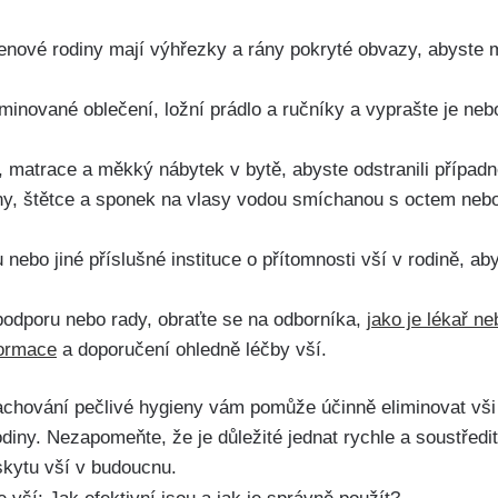
lenové rodiny mají ‍výhřezky a rány ⁢pokryté obvazy, abyste mi
inované oblečení, ložní prádlo a ‍ručníky a vyprašte⁣ je neb
, matrace a měkký nábytek v bytě, abyste odstranili případné
ny, štětce a sponek na ‌vlasy vodou smíchanou s‍ octem n
nebo jiné příslušné instituce o přítomnosti vší v rodině, ab
podporu nebo⁣ rady, obraťte se na odborníka,
jako je lékař ne
formace
a doporučení ohledně léčby vší.
achování pečlivé hygieny vám pomůže účinně eliminovat vši a
odiny. Nezapomeňte, že je důležité jednat rychle a soustředit
kytu vší v budoucnu.