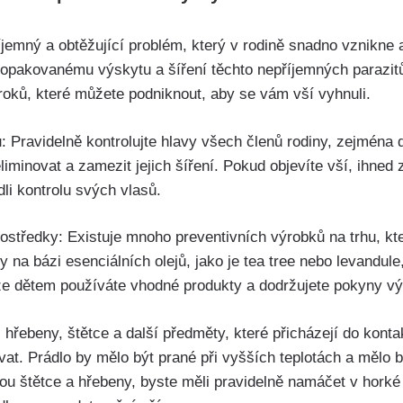
jemný a‌ obtěžující problém, který v rodině snadno⁤ vznikne a
 opakovanému výskytu a⁢ šíření těchto‌ nepříjemných⁤ parazitů
roků, které můžete podniknout, aby se vám vší vyhnuli.
ů: Pravidelně kontrolujte hlavy všech členů rodiny, zejména⁤ d
liminovat ​a zamezit jejich šíření. Pokud ⁢objevíte vší, ihned 
li​ kontrolu svých vlasů.
⁢prostředky: ⁣Existuje mnoho preventivních výrobků na trhu, k
 na bázi esenciálních ​olejů, jako je tea tree nebo levandule,‌
, že dětem používáte vhodné produkty a dodržujete pokyny v
 hřebeny, štětce a další předměty, které přicházejí do kontak
kovat. Prádlo by mělo být prané při vyšších teplotách a mělo
ou⁤ štětce a hřebeny, byste měli pravidelně namáčet v horké