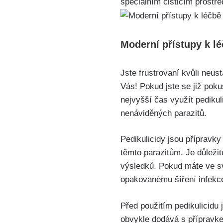
speciálním čisticím prostř
Moderní přístupy k ⁣lé
Jste frustrovaní kvůli neust
Vás! Pokud jste se již pok
nejvyšší čas‌ využít pediku
nenáviděných parazitů.
Pedikulicidy jsou přípravky 
těmto parazitům. Je důležit
výsledků. Pokud⁣ máte ⁢ve sv
opakovanému šíření infekc
Před použitím ⁢pedikulicidu
obvykle dodává s přípravke