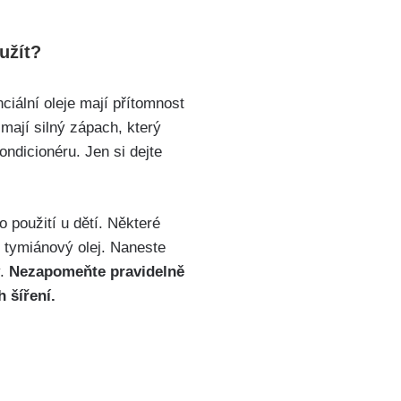
užít?
nciální oleje mají přítomnost
 mají silný zápach, který
ndicionéru. Jen si dejte
o použití u dětí. Některé
o tymiánový olej. Naneste
.
Nezapomeňte pravidelně
h šíření.