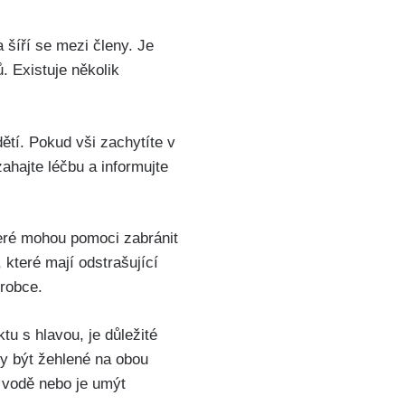
 šíří se mezi členy. Je
. Existuje‌ několik
ětí. Pokud vši zachytíte⁢ v
zahajte léčbu a informujte
teré mohou pomoci ‍zabránit
 které ⁣mají odstrašující
ýrobce.
tu s hlavou, je důležité
 by být žehlené na obou
 vodě nebo je ​umýt