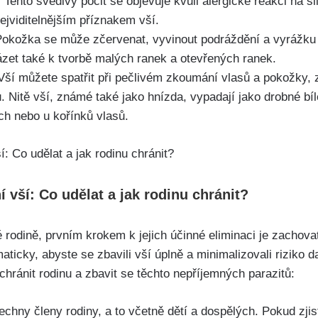
:
Tento svědivý pocit se objevuje kvůli⁢ alergické reakci na sli
ejviditelnějším příznakem vší.
okožka se může zčervenat, vyvinout podráždění a vyrážku⁢
ázet také k ​tvorbě malých ranek a otevřených ranek.
ší můžete spatřit ‍při pečlivém zkoumání vlasů a ⁢pokožky,
. Nitě vší, známé také ‍jako hnízda, vypadají ​jako drobné bí
h ⁤nebo u kořínků vlasů.
í vší: Co udělat a jak ⁣rodinu chránit?
vé rodině, prvním krokem k jejich účinné eliminaci je zachovat
aticky,⁤ abyste se zbavili vší úplně a minimalizovali riziko d
chránit rodinu‍ a zbavit se těchto nepříjemných parazitů:
hny členy rodiny, a to včetně⁣ dětí a⁤ dospělých. Pokud​ zjist