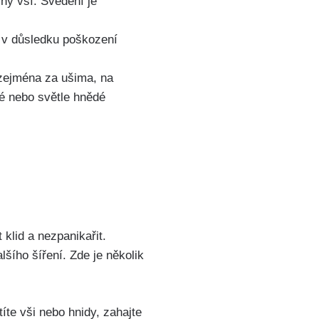
ny vší. ‌Svědění je​
 v důsledku poškození
 zejména za ušima, na
lé nebo světle hnědé⁤
 klid a nezpanikařit.
alšího šíření. Zde je několik
íte vši nebo hnidy, ⁤zahajte