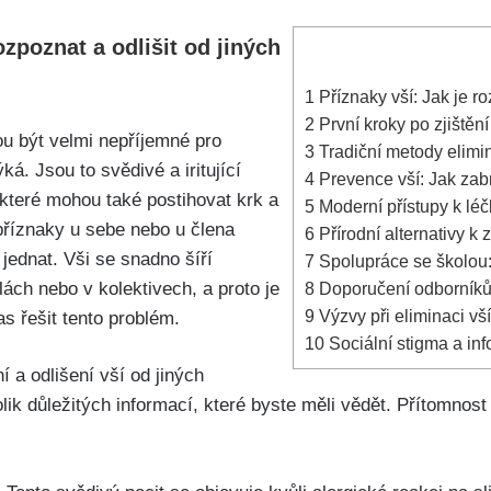
ozpoznat a odlišit od jiných
1
Příznaky vší: Jak je r
2
První kroky po zjištění 
u být velmi nepříjemné pro
3
Tradiční metody⁤ elimin
á. Jsou to svědivé a iritující
4
Prevence‌ vší: Jak ​za
které mohou také postihovat krk a
5
Moderní přístupy k ⁣léč
příznaky‌ u sebe nebo u člena
6
Přírodní alternativy k 
ě jednat. Vši se snadno šíří
7
Spolupráce se školou: 
ch nebo v kolektivech, a proto je⁢
8
Doporučení odborníků:
9
Výzvy při eliminaci vš
s řešit⁣ tento problém.
10
Sociální stigma a inf
 a odlišení vší od ⁤jiných
lik důležitých informací, které byste měli vědět. Přítomnost 