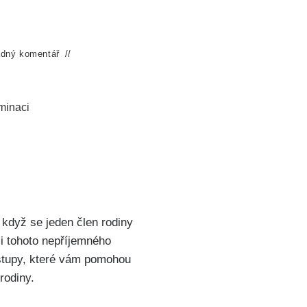
dný komentář
minaci
 ​když se jeden člen rodiny
ci tohoto nepříjemného
stupy, které vám pomohou
rodiny.