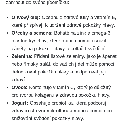
‍zahrnout do svého jídelníčku:
Olivový olej:
Obsahuje zdravé⁣ tuky a vitamín E,
které přispívají k udržení zdravé pokožky hlavy.
Ořechy a ‌semena:
Bohaté na⁣ zink a omega-3⁢
mastné kyseliny, které mohou pomoci snížit
záněty na pokožce hlavy ⁣a‍ potlačit svědění.
Zelenina:
‌Přidání listové⁣ zeleniny, ‌jako je⁣ špenát
nebo římský salát, do vašich⁣ jídel může pomoci
detoxikovat ⁢pokožku hlavy‌ a podporovat⁣ její
zdraví.
Ovoce:
Kontejnuje ‍vitamín C, který ⁣je důležitý
pro tvorbu kolagenu a⁢ zdravou pokožku hlavy.
Jogurt:
Obsahuje probiotika, která podporují
zdravou střevní mikroflóru a mohou pomoci při
snižování⁢ svědění​ pokožky ‌hlavy.