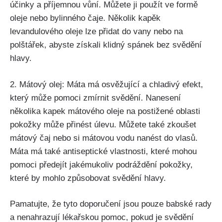
účinky ⁣a ‌příjemnou vůní. Můžete ji použít ve formě
oleje nebo⁣ bylinného ‌čaje. Několik kapěk
levandulového ‌oleje⁣ lze⁢ přidat​ do‌ vany nebo na
polštářek, ⁤abyste získali klidný spánek bez svědění
hlavy.
2. Mátový olej: Máta ​má⁤ osvěžující a ⁤chladivý efekt,
který může pomoci zmírnit svědění. Nanesení
⁣několika ⁤kapek mátového oleje na postižené oblasti
pokožky⁢ může přinést úlevu. Můžete také zkoušet
mátový ​čaj nebo si mátovou vodu nanést do vlasů.
⁢Máta má také antiseptické vlastnosti,⁤ které mohou⁢
pomoci předejít jakémukoliv podráždění pokožky,
které ⁢by ⁣mohlo způsobovat svědění ⁢hlavy.
Pamatujte, že tyto doporučení​ jsou pouze babské rady
⁢a nenahrazují ⁢lékařskou ⁣pomoc, pokud je svědění