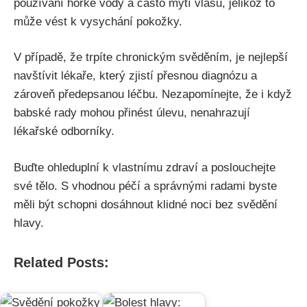
používání horké vody a často mytí ⁢vlasů, ⁤jelikož ‌to
může vést ⁢k vysychání pokožky.
V případě, že trpíte chronickým svěděním, je nejlepší
navštívit⁤ lékaře,⁣ který zjistí přesnou diagnózu⁢ a
zároveň předepsanou léčbu. Nezapomínejte, že i když
babské rady mohou přinést úlevu, nenahrazují⁣
lékařské odborníky.
Buďte ohleduplní k vlastnímu zdraví‍ a poslouchejte
své‌ tělo. S vhodnou péčí a⁢ správnými radami byste‌
měli ‍být schopni dosáhnout klidné noci bez svědění
hlavy.
Related Posts: