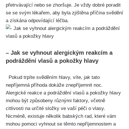
přetrvávající nebo se zhoršuje. ⁢Je vždy dobré poradit
se se svým⁤ lékařem, aby⁤ byla zjištěna příčina ​svědění
a získána⁣ odpovídající ​léčba.
– Jak se vyhnout alergickým reakcím‍ a⁤
podráždění‍ vlasů a pokožky hlavy
⁣⁢ ⁤ Pokud trpíte svěděním hlavy, víte, ​jak tato
nepříjemná příhoda ⁣dokáže znepříjemnit noc.
Alergické reakce ‌a podráždění vlasů a pokožky hlavy
mohou být⁣ způsobeny různými‍ faktory, ‌včetně
citlivosti na určité‌ složky⁢ ve vaší péči o vlasy. ​
Nicméně,⁢ existuje několik⁤ babských ​rad, které vám
mohou pomoci vyhnout se těmto nepříjemnostem a