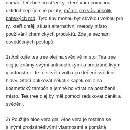
domácí léčebné prostředky, které vám​ pomohou
uklidnit nepříjemné pocity,
máme ⁣pro vás několik‌
babských rad
.⁣ Tyto tipy mohou být ⁣skvělou volbou‌ pro
ty, kteří chtějí zkusit alternativní metody místo
používání ⁤chemických⁣ produktů.⁤ Zde je seznam
osvědčených postupů:
1) ⁤Aplikujte tea⁢ tree olej na ‍svědivé místo: Tea tree‍
olej⁢ je známý ​svými antiseptickými a protizánětlivými
vlastnostmi. Je to skvělá volba pro léčení svědění
hlavy. Stačí aplikovat několik ‍kapek oleje na
kosmetický ​tampón a⁣ jemně ho vtírat na postižené
místo. Tea‍ tree olej by měl pomoci redukovat ‌zánět a
svědění.
2) ⁢Použijte aloe⁢ vera⁤ gel: Aloe vera je rostlina se
silnými protizánětlivými ​vlastnostmi a pomáhá