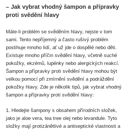
– Jak vybrat ‍vhodný šampon a přípravky⁣
proti svědění hlavy
Máte-li problém‌ se ⁢svěděním hlavy, nejste ‌v tom
sami. Tento nepříjemný⁤ a často rušivý problém
postihuje mnoho lidí,‍ ať už jde o dospělé nebo děti.⁢
Existuje mnoho příčin svědění hlavy,⁣ včetně suché
pokožky, ekzémů, lupénky nebo alergických reakcí.​
Šampon​ a přípravky ​proti svědění hlavy mohou být
velkou pomocí při zmírnění svědění a podráždění
pokožky hlavy. Zde je několik tipů, jak‍ vybrat vhodný
šampon a přípravky proti svědění hlavy:
1. Hledejte⁣ šampony s obsahem přírodních složek,
jako ‌je aloe vera, tea ⁣tree⁣ olej nebo levandule. Tyto
složky mají protizánětlivé ​a antiseptické ⁤vlastnosti ‍a