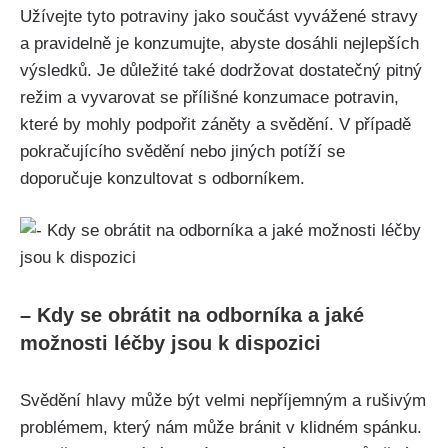
Užívejte tyto potraviny jako součást vyvážené stravy
a pravidelně‌ je‌ konzumujte,⁣ abyste dosáhli nejlepších
výsledků.⁣ Je ⁤důležité také dodržovat‌ dostatečný pitný
režim a ⁤vyvarovat se přílišné konzumace potravin,
které ​by mohly⁤ podpořit záněty ​a⁤ svědění. V případě
pokračujícího svědění nebo jiných⁢ potíží se
doporučuje ​konzultovat s odborníkem.
– Kdy se obrátit na odborníka‌ a⁤ jaké
možnosti léčby jsou k dispozici
Svědění hlavy může být velmi nepříjemným ⁣a rušivým
⁣problémem, který ‌nám může‍ bránit v klidném spánku.⁢