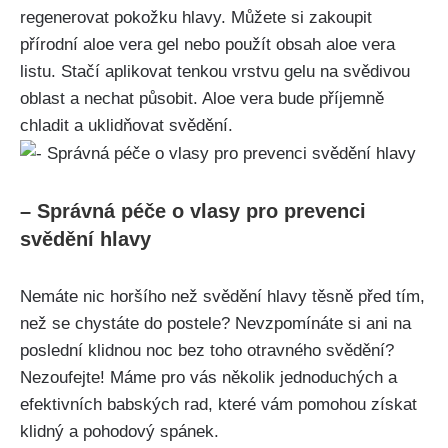
⁤regenerovat​ pokožku hlavy. Můžete si‌ zakoupit
přírodní aloe vera‍ gel ‍nebo použít obsah‌ aloe vera
listu. Stačí ⁢aplikovat tenkou vrstvu ⁣gelu⁤ na svědivou
oblast ⁤a​ nechat působit. Aloe vera bude příjemně
chladit a uklidňovat svědění.
– Správná‍ péče o vlasy pro prevenci
svědění ​hlavy
Nemáte nic ‌horšího než svědění hlavy těsně ‌před tím,
než se chystáte do postele? Nevzpomínáte si ‍ani na
poslední⁣ klidnou noc bez ​toho⁢ otravného svědění?​
Nezoufejte! ⁤Máme pro vás ⁤několik jednoduchých a
efektivních babských rad, které vám pomohou získat
‍klidný a pohodový spánek.