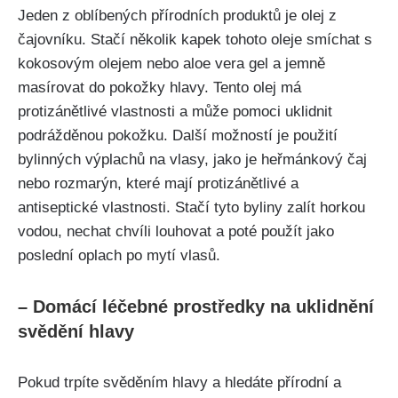
Jeden z‍ oblíbených přírodních produktů je olej ⁢z
čajovníku.​ Stačí ⁣několik⁢ kapek tohoto oleje smíchat s
kokosovým olejem nebo ​aloe ‌vera gel⁢ a jemně
masírovat do⁢ pokožky hlavy. Tento ⁣olej má
protizánětlivé vlastnosti a může⁤ pomoci uklidnit
podrážděnou pokožku. Další možností je ⁣použití
bylinných výplachů na vlasy, jako⁢ je heřmánkový čaj
nebo rozmarýn, ⁢které‌ mají ⁤protizánětlivé ⁤a
antiseptické vlastnosti. Stačí tyto‍ byliny zalít horkou
vodou, nechat chvíli louhovat a poté⁤ použít jako⁤
poslední oplach ​po mytí vlasů.
– Domácí léčebné‌ prostředky⁤ na uklidnění⁤
svědění hlavy
Pokud ⁢trpíte svěděním hlavy a⁢ hledáte přírodní a