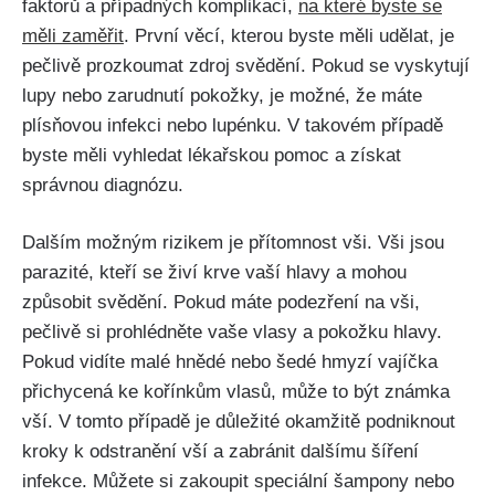
faktorů a případných komplikací,
na ‍které byste se
⁢měli zaměřit
. První věcí, kterou byste měli udělat, je
pečlivě prozkoumat zdroj svědění. Pokud se vyskytují
lupy⁢ nebo ⁤zarudnutí​ pokožky, je⁤ možné, že‍ máte
plísňovou ⁣infekci nebo ⁣lupénku. V takovém případě
byste ⁢měli vyhledat lékařskou ⁣pomoc a získat‍
správnou diagnózu.
Dalším možným rizikem je přítomnost⁣ vši. Vši⁣ jsou
parazité, kteří se živí​ krve‌ vaší hlavy‌ a ⁣mohou⁣
způsobit‌ svědění.​ Pokud máte podezření na vši,
pečlivě si prohlédněte vaše‍ vlasy ⁣a pokožku⁤ hlavy.
Pokud ‍vidíte malé‌ hnědé nebo šedé hmyzí ‌vajíčka
‌přichycená ke kořínkům vlasů, může⁤ to být⁢ známka
⁢vší.⁢ V tomto případě je důležité‍ okamžitě podniknout
kroky ‍k odstranění vší⁤ a ‍zabránit dalšímu šíření
infekce. Můžete ⁢si⁣ zakoupit speciální ‌šampony nebo