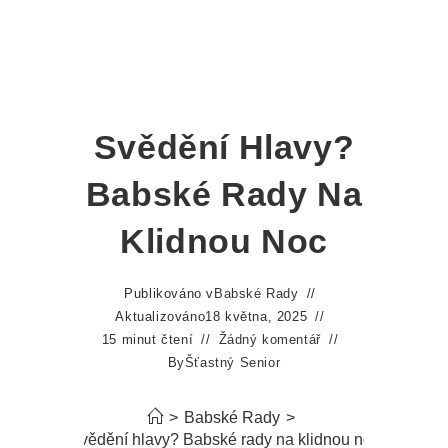
Svědění Hlavy?
Babské Rady Na
Klidnou Noc
Publikováno v
Babské Rady
Aktualizováno
18 května, 2025
15 minut čtení
Žádný komentář
By
Šťastný Senior
>
Babské Rady
>
Svědění hlavy? Babské rady na klidnou noc