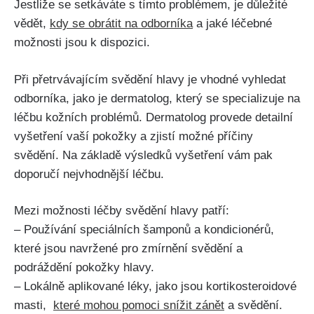
Jestliže se setkáváte s⁤ tímto problémem, je důležité
vědět,
kdy ‍se ‍obrátit‌ na odborníka
a ⁣jaké léčebné ​
možnosti jsou k⁤ dispozici.
Při přetrvávajícím svědění hlavy⁤ je vhodné vyhledat
odborníka, jako je dermatolog, který‌ se‍ specializuje na‍
léčbu kožních problémů. Dermatolog⁣ provede detailní
vyšetření vaší pokožky​ a zjistí možné příčiny
svědění. Na základě výsledků ⁢vyšetření vám pak
doporučí nejvhodnější⁢ léčbu.
Mezi ⁣možnosti léčby svědění hlavy patří:
– Používání⁤ speciálních šamponů a kondicionérů,
které jsou navržené pro zmírnění​ svědění⁢ a
podráždění pokožky hlavy.
– Lokálně aplikované⁣ léky, jako jsou kortikosteroidové
masti, ⁣
které mohou pomoci snížit zánět
a svědění.