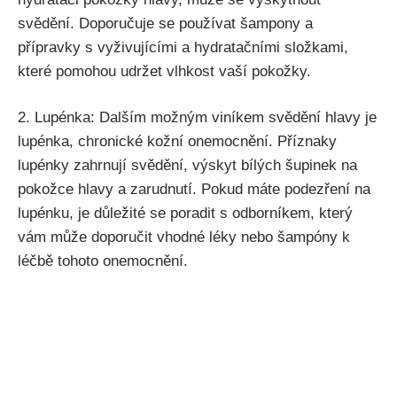
svědění. Doporučuje se používat šampony a
přípravky s vyživujícími a hydratačními složkami,
které pomohou⁣ udržet ⁤vlhkost vaší pokožky.
2. Lupénka: Dalším možným viníkem svědění hlavy je
lupénka, chronické kožní onemocnění.‌ Příznaky
lupénky zahrnují svědění,⁢ výskyt bílých⁣ šupinek na
pokožce hlavy a zarudnutí. Pokud máte podezření​ na
lupénku, ⁣je důležité se poradit ⁤s ⁢odborníkem,​ který
vám může doporučit vhodné léky nebo šampóny k
léčbě tohoto ​onemocnění.