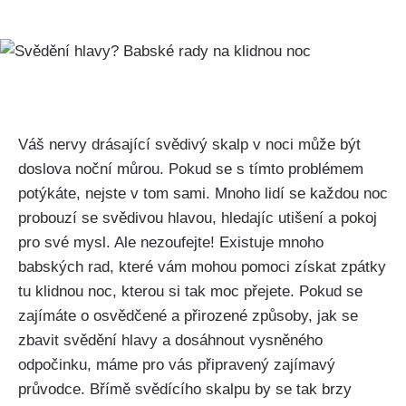
Váš nervy ‍drásající‌ svědivý skalp v‍ noci může ⁢být
doslova ‌noční můrou. Pokud se s tímto problémem
potýkáte, nejste ⁣v tom sami. Mnoho lidí se ‍každou ⁢noc
⁢probouzí se svědivou hlavou, hledajíc‌ utišení a ​pokoj
pro své mysl. Ale nezoufejte!‍ Existuje mnoho
babských rad, které vám mohou pomoci získat zpátky
‍tu klidnou noc, kterou​ si tak moc ⁤přejete. Pokud‌ se
zajímáte o osvědčené ‍a‍ přirozené způsoby, jak se
zbavit svědění hlavy a dosáhnout vysněného
odpočinku, máme pro ‌vás připravený zajímavý
průvodce. Břímě svědícího skalpu‌ by⁣ se tak brzy