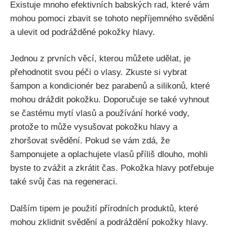
Existuje⁢ mnoho efektivních babských ‍rad, které vám
‌mohou pomoci zbavit⁣ se tohoto nepříjemného svědění
a ulevit od ⁤podrážděné pokožky ⁤hlavy.
Jednou z prvních věcí,⁢ kterou můžete⁢ udělat, je
přehodnotit​ svou péči o vlasy. Zkuste si vybrat
‍šampon a kondicionér bez parabenů⁢ a silikonů, které ​
mohou‍ dráždit pokožku. Doporučuje ‌se⁣ také vyhnout
se⁤ častému mytí vlasů a používání horké ⁢vody,
protože to⁤ může vysušovat‌ pokožku hlavy a
zhoršovat⁣ svědění. ​Pokud se⁢ vám zdá, že
šamponujete a oplachujete vlasů příliš ⁤dlouho, mohli⁣
byste to zvážit a zkrátit čas. Pokožka hlavy potřebuje
také svůj čas na ​regeneraci.
Dalším tipem je použití přírodních produktů, které
mohou zklidnit ‍svědění a podráždění⁣ pokožky hlavy.