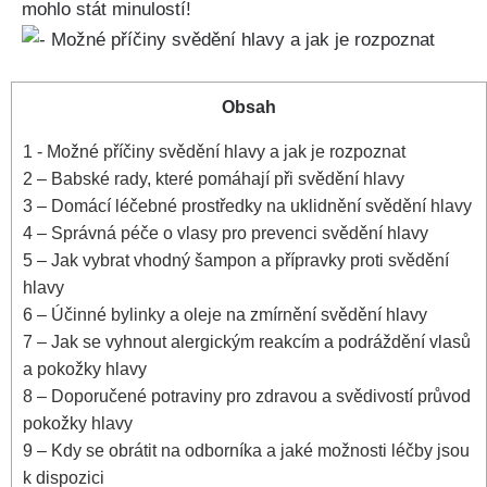
mohlo‍ stát minulostí!
Obsah
1
-⁣ Možné příčiny⁣ svědění hlavy a jak⁢ je‍ rozpoznat
2
– Babské rady, které pomáhají při svědění hlavy
3
– Domácí léčebné‌ prostředky⁤ na uklidnění⁤ svědění hlavy
4
– Správná‍ péče o vlasy pro prevenci svědění ​hlavy
5
– Jak vybrat ‍vhodný šampon a přípravky⁣ proti svědění
hlavy
6
– Účinné ⁣bylinky⁢ a oleje na zmírnění svědění hlavy
7
– Jak se vyhnout alergickým reakcím‍ a⁤ podráždění‍ vlasů
a pokožky hlavy
8
– Doporučené potraviny pro zdravou a svědivostí průvod
pokožky ‌hlavy
9
– Kdy se obrátit na odborníka‌ a⁤ jaké možnosti léčby jsou
k dispozici