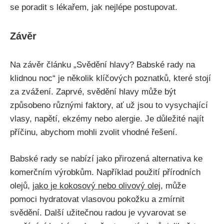
se poradit ⁣s lékařem, jak nejlépe⁣ postupovat.
Závěr
Na​ závěr článku „Svědění ⁤hlavy? Babské rady na
klidnou noc“⁢ je ⁤několik klíčových poznatků,​ které ‌stojí
⁢za ⁢zvážení. ⁣Zaprvé, svědění hlavy může být
způsobeno různými faktory, ať ⁢už ‍jsou to vysychající
vlasy, napětí, ekzémy⁤ nebo‌ alergie.⁢ Je důležité najít
příčinu, abychom mohli zvolit⁣ vhodné řešení.
Babské rady se nabízí jako přirozená‍ alternativa ke
komerčním výrobkům. ‍Například‍ použití přírodních
olejů,
jako je kokosový‌ nebo ‍olivový ⁣olej
, může
pomoci hydratovat vlasovou pokožku a ⁢zmírnit
svědění. Další užitečnou‍ radou⁣ je vyvarovat se​