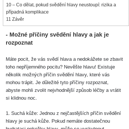
10
– Co dělat, pokud svědění hlavy neustoupí: ​rizika a⁣
případná komplikace
11
Závěr
-⁣ Možné příčiny⁣ svědění hlavy a jak⁢ je‍
rozpoznat
Máte pocit, že⁢ vás svědí hlava a ⁣nedokážete se zbavit
toho nepříjemného pocitu? Nevěšte hlavu! Existuje
několik možných příčin svědění hlavy,⁤ které vás
mohou trápit. Je důležité ‍tyto‌ příčiny‌ rozpoznat,
abyste mohli zvolit nejvhodnější způsob léčby a⁣ vrátit
si⁣ klidnou noc.
1. Suchá kůže: Jednou z nejčastějších příčin‌ svědění
hlavy je suchá kůže. Pokud nemáte dostatečnou
‌hydrataci‌ pokožky⁢ hlavy, může se vyskytnout