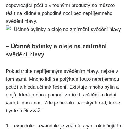
odpovídající péčí ‌a vhodnými ​produkty se můžete
těšit na klidné⁤ a⁤ pohodlné noci bez nepříjemného
svědění​ hlavy.
– Účinné ⁣bylinky⁢ a oleje na zmírnění
svědění hlavy
Pokud trpíte nepříjemným svěděním ‌hlavy, nejste v
tom sami. Mnoho ‍lidí se potýká s⁢ touto nepříjemnou
potíží ‍a hledá účinná⁢ řešení. Existuje mnoho bylin ​a⁤
olejů, které mohou pomoci zmírnit svědění a dodat
vám klidnou noc. Zde ⁢je několik ‌babských rad, které
byste měli zvážit.
1. Levandule:⁣ Levandule je známá svými uklidňujícími