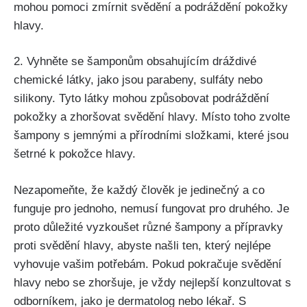
mohou ⁣pomoci zmírnit svědění a podráždění ‌pokožky
hlavy.
2. Vyhněte se šamponům obsahujícím dráždivé ​
chemické látky, jako jsou​ parabeny, sulfáty nebo
silikony. ⁢Tyto látky mohou způsobovat podráždění
pokožky a zhoršovat svědění hlavy. Místo‍ toho ⁤zvolte
šampony s jemnými a přírodními složkami, které​ jsou‌
šetrné k pokožce hlavy.
Nezapomeňte, že každý ‌člověk je jedinečný a co
funguje pro jednoho, nemusí fungovat pro druhého. Je
proto důležité‍ vyzkoušet ⁣různé ⁣šampony a přípravky
proti svědění hlavy, abyste našli ten, který nejlépe
vyhovuje vašim potřebám. Pokud⁣ pokračuje svědění
hlavy nebo se ​zhoršuje, je vždy nejlepší konzultovat s
odborníkem, jako⁤ je⁢ dermatolog ⁢nebo lékař. S