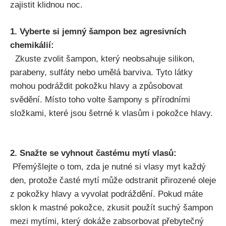
zajistit klidnou ⁢noc.
1. Vyberte​ si jemný ⁤šampon bez agresivních
chemikálií:
‌ ‍⁢ Zkuste zvolit šampon, který neobsahuje silikon,​
parabeny, ⁣sulfáty nebo umělá barviva. ⁢Tyto látky
mohou ⁢podráždit pokožku⁢ hlavy a způsobovat
svědění. Místo toho ⁢volte šampony ​s přírodními
složkami, které⁢ jsou⁢ šetrné k ⁢vlasům⁤ i pokožce hlavy.
2. Snažte ​se vyhnout častému ⁤mytí vlasů:
‍ Přemýšlejte o‍ tom, zda je nutné si vlasy myt každý
den, protože časté mytí může odstranit přirozené oleje
‍z pokožky hlavy a ⁣vyvolat podráždění. Pokud ⁣máte
sklon k⁤ mastné pokožce, ​zkusit použít suchý šampon
mezi ⁢mytími,‌ který dokáže zabsorbovat přebytečný