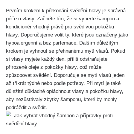
Prvním krokem k překonání svědění hlavy je správná
péče o vlasy. Začněte tím,⁣ že ⁢si vyberte šampon a
kondicionér vhodný‍ právě ⁣pro svědivou pokožku
hlavy. ⁤Doporučujeme volit ty, které ⁤jsou označeny jako
⁣hypoalergenní a bez parfemace. Dalším důležitým​
krokem je vyhnout se přehnanému mytí vlasů. Pokud
si vlasy myjete každý den, příliš odstraňujete
‌přirozené⁢ oleje z pokožky hlavy, což ‌může
způsobovat ⁢svědění. Doporučuje se mytí ‌vlasů jeden
až‍ třikrát⁤ týdně nebo podle potřeby.⁤ Při mytí je také
důležité důkladně opláchnout vlasy a pokožku hlavy,
aby nezůstávaly zbytky šamponu,‌ které ⁤by mohly ​
podráždit a svědit.