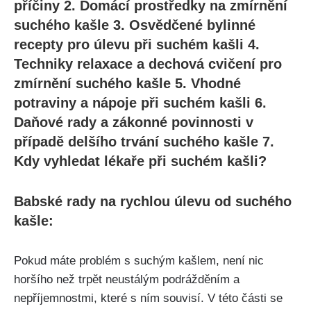
příčiny 2. Domácí prostředky na zmírnění
⁤suchého kašle 3. Osvědčené​ bylinné
recepty pro úlevu při suchém kašli 4.
Techniky relaxace a dechová cvičení pro
zmírnění suchého kašle 5. Vhodné‍
potraviny ⁢a nápoje při suchém kašli 6.
Daňové ⁤rady a zákonné povinnosti v
případě delšího ⁤trvání ⁢suchého kašle 7.
Kdy vyhledat lékaře‌ při suchém‌ kašli?
Babské rady na rychlou úlevu od suchého
kašle:
Pokud máte problém s⁤ suchým kašlem, není nic
horšího než trpět neustálým podrážděním a
nepříjemnostmi,‍ které s⁢ ním souvisí. V této části se