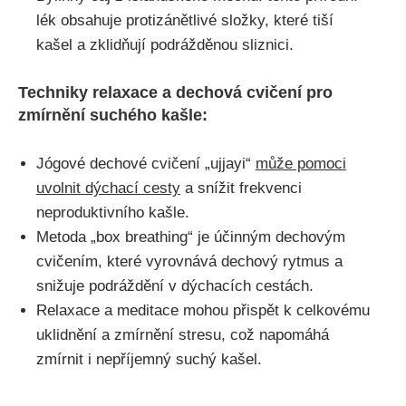
lék obsahuje protizánětlivé⁣ složky,​ které tiší
kašel a ‍zklidňují podrážděnou sliznici.
Techniky relaxace a dechová cvičení pro
zmírnění⁢ suchého kašle:
Jógové dechové cvičení „ujjayi“
může pomoci
uvolnit dýchací cesty
a snížit frekvenci
neproduktivního kašle.
Metoda „box breathing“ je účinným dechovým
cvičením,‌ které ‍vyrovnává dechový rytmus a
⁢snižuje podráždění v dýchacích cestách.
Relaxace a meditace mohou přispět‍ k celkovému
uklidnění a zmírnění stresu, což napomáhá
zmírnit i nepříjemný suchý‍ kašel.