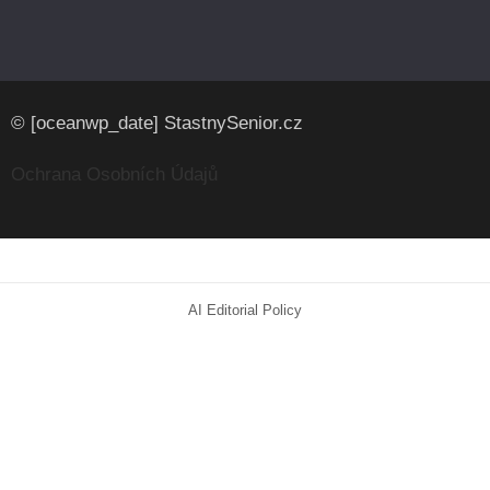
© [oceanwp_date] StastnySenior.cz
Ochrana Osobních Údajů
AI Editorial Policy