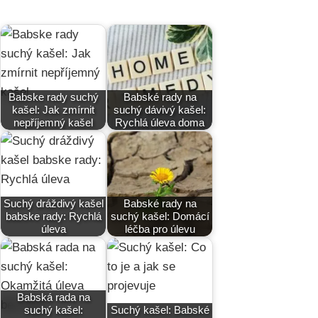
Babske rady suchý
Babské rady na
kašel: Jak zmírnit
suchý dávivý kašel:
nepříjemný kašel
Rychlá úleva doma
Suchý dráždivý kašel
Babské rady na
babske rady: Rychlá
suchý kašel: Domácí
úleva
léčba pro úlevu
Babská rada na
suchý kašel:
Suchý kašel: Babské