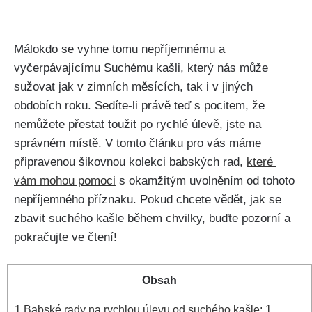
Málokdo se vyhne tomu nepříjemnému a​
vyčerpávajícímu Suchému kašli, který nás může
sužovat jak v zimních měsících, tak i v jiných
obdobích roku. Sedíte-li právě teď s pocitem, ⁢že
nemůžete přestat ⁢toužit po rychlé úlevě, jste na
správném⁤ místě. V tomto ⁣článku pro vás‌ máme
‌připravenou šikovnou kolekci ⁤babských rad,
které ​
vám mohou pomoci
s okamžitým uvolněním od‍ tohoto
nepříjemného příznaku. Pokud chcete vědět, jak‍ se
zbavit suchého kašle během chvilky, buďte⁢ pozorní a
pokračujte ve čtení!
Obsah
1
Babské rady na rychlou úlevu od suchého⁢ kašle: 1.