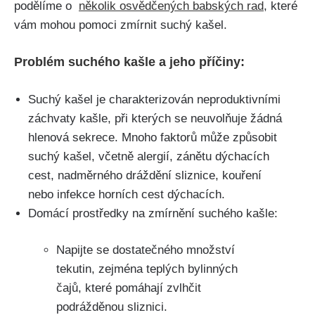
podělíme o ⁢
několik osvědčených babských rad
, které
vám mohou pomoci zmírnit suchý kašel.
Problém suchého kašle a jeho příčiny:
Suchý kašel je charakterizován neproduktivními‍
záchvaty kašle, při kterých se neuvolňuje žádná
hlenová sekrece. Mnoho faktorů‌ může způsobit
‌suchý kašel, včetně alergií, ‌zánětu dýchacích
cest, nadměrného dráždění ​sliznice, kouření
nebo infekce horních cest dýchacích.
Domácí⁤ prostředky ⁤na zmírnění suchého kašle:
Napijte se dostatečného množství
tekutin, zejména teplých bylinných
čajů, které pomáhají ⁣zvlhčit
podrážděnou⁣ sliznici.