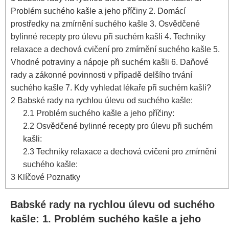
Problém suchého kašle a jeho příčiny 2. Domácí
prostředky na zmírnění ⁤suchého kašle 3. Osvědčené​
bylinné recepty pro úlevu při suchém kašli 4. Techniky
relaxace a dechová cvičení pro zmírnění suchého kašle 5.
Vhodné‍ potraviny ⁢a nápoje při suchém kašli 6. Daňové
⁤rady a zákonné povinnosti v případě delšího ⁤trvání
⁢suchého kašle 7. Kdy vyhledat lékaře‌ při suchém‌ kašli?
2
Babské rady na rychlou úlevu od suchého kašle:
2.1
Problém suchého kašle a jeho příčiny:
2.2
Osvědčené bylinné recepty pro úlevu​ při suchém
kašli:
2.3
Techniky relaxace a dechová cvičení pro zmírnění⁢
suchého kašle:
3
Klíčové Poznatky
Babské rady na rychlou úlevu od suchého⁢
kašle: 1. Problém suchého kašle a jeho