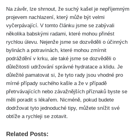
Na závěr, lze shrnout,⁣ že suchý⁢ kašel​ je nepříjemným
projevem nachlazení, který může​ být velmi
vyčerpávající. V tomto článku ⁢jsme se zabývali
několika babskými ⁣radami, které mohou přinést
rychlou úlevu. Nejenže jsme ⁣se dozvěděli o účinných
bylinách a potravinách, které mohou zmírnit
podráždění ⁤v ⁣krku, ale také jsme se dozvěděli o
důležitosti udržování správné⁤ hydratace a klidu. Je
‌důležité pamatovat si, že‍ tyto⁢ rady jsou vhodné pro
mírné případy suchého kašle​ a že v případě
přetrvávajících nebo závažnějších příznaků byste se⁣
měli ​poradit s lékařem. Nicméně,⁣ pokud budete
dodržovat tyto jednoduché tipy, můžete snížit své
obtíže a rychleji se zotavit.
Related Posts: