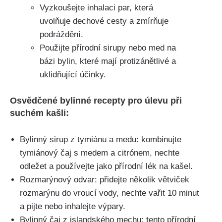
Vyzkoušejte inhalaci par,⁢ která
uvolňuje dechové cesty a​ zmírňuje
podráždění.
Použijte přírodní ‍sirupy nebo med na
bázi bylin, které mají protizánětlivé a
uklidňující účinky.
Osvědčené bylinné recepty pro úlevu​ při
suchém kašli:
Bylinný sirup z⁤ tymiánu a medu: kombinujte
tymiánový čaj ​s medem‍ a citrónem, ‍nechte
odležet a používejte⁢ jako přírodní ⁢lék na kašel.
Rozmarýnový odvar: přidejte několik větviček ​
rozmarýnu do vroucí vody, nechte vařit 10 ​minut
a pijte nebo inhalejte výpary.
Bylinný⁢ čaj z‌ islandského ‌mechu: tento přírodní